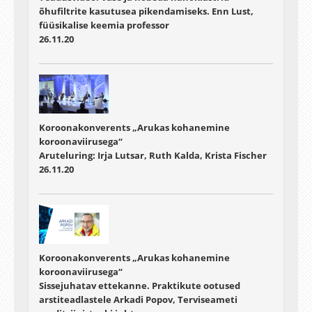
õhufiltrite kasutusea pikendamiseks. Enn Lust,
füüsikalise keemia professor
26.11.20
Koroonakonverents „Arukas kohanemine
koroonaviirusega“
Aruteluring: Irja Lutsar, Ruth Kalda, Krista Fischer
26.11.20
Koroonakonverents „Arukas kohanemine
koroonaviirusega“
Sissejuhatav ettekanne. Praktikute ootused
arstiteadlastele Arkadi Popov, Terviseameti