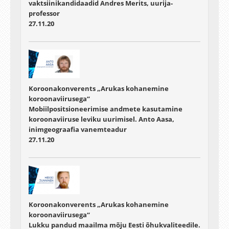
vaktsiinikandidaadid Andres Merits, uurija-
professor
27.11.20
Koroonakonverents „Arukas kohanemine
koroonaviirusega“
Mobiilpositsioneerimise andmete kasutamine
koroonaviiruse leviku uurimisel. Anto Aasa,
inimgeograafia vanemteadur
27.11.20
Koroonakonverents „Arukas kohanemine
koroonaviirusega“
Lukku pandud maailma mõju Eesti õhukvaliteedile.