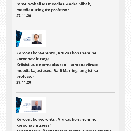
rahvusvahelises meedias. Andra Siibak,
meediauuringute professor
27.11.20
Koroonakonverents „Arukas kohanemine
koroonaviirusega“
Kriisist uue normaalsuseni: koroonaviiruse
meediakajastused. Raili Marling, anglistika
professor
27.11.20
Koroonakonverents „Arukas kohanemine
koroonaviirusega“
Teadusvideo. Õppijakogemus eriolukorras Margus