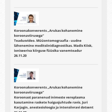
Koroonakonverents „Arukas kohanemine
koroonaviirusega“
Teadusvideo. Müüontomograafia - uudne
lähenemine meditsiinidiagnostikas. Madis Kiisk,
ioniseeriva kiirguse füüsika vanemteadur
26.11.20
Koroonakonverents „Arukas kohanemine
koroonaviirusega“
Koroonast paranenud inimeste vereplasma
kasutamine raskete haigusjuhtude ravis. Juri
Karjagin, anestesioloogia ja intensiivravi dotsent