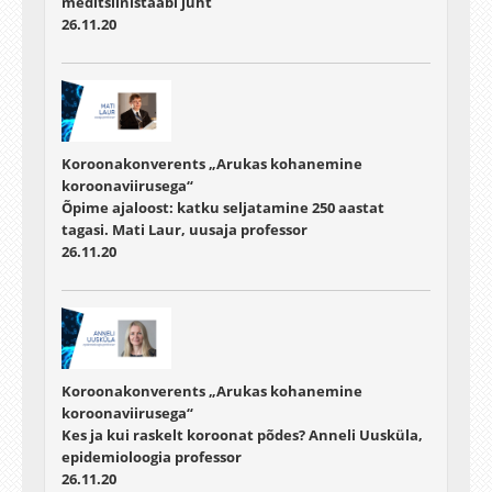
meditsiinistaabi juht
26.11.20
Koroonakonverents „Arukas kohanemine
koroonaviirusega“
Õpime ajaloost: katku seljatamine 250 aastat
tagasi. Mati Laur, uusaja professor
26.11.20
Koroonakonverents „Arukas kohanemine
koroonaviirusega“
Kes ja kui raskelt koroonat põdes? Anneli Uusküla,
epidemioloogia professor
26.11.20