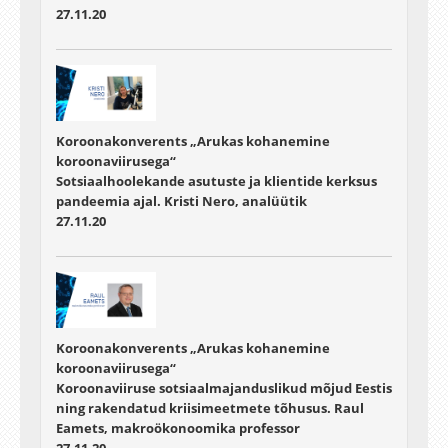
27.11.20
Koroonakonverents „Arukas kohanemine
koroonaviirusega“
Sotsiaalhoolekande asutuste ja klientide kerksus
pandeemia ajal. Kristi Nero, analüütik
27.11.20
Koroonakonverents „Arukas kohanemine
koroonaviirusega“
Koroonaviiruse sotsiaalmajanduslikud mõjud Eestis
ning rakendatud kriisimeetmete tõhusus. Raul
Eamets, makroökonoomika professor