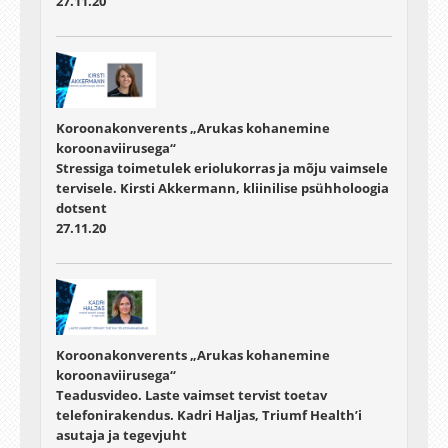
27.11.20
Koroonakonverents „Arukas kohanemine
koroonaviirusega“
Stressiga toimetulek eriolukorras ja mõju vaimsele
tervisele. Kirsti Akkermann, kliinilise psühholoogia
dotsent
27.11.20
Koroonakonverents „Arukas kohanemine
koroonaviirusega“
Teadusvideo. Laste vaimset tervist toetav
telefonirakendus. Kadri Haljas, Triumf Health’i
asutaja ja tegevjuht