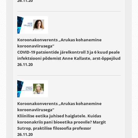
26.11.20
Koroonakonverents „Arukas kohanemine
koroonaviirusega“
COVID-19 patsientide järelkontroll 3 ja 6 kuud peale
infektsiooni põdemist Anne Kallaste, arst-õppejõud
26.11.20
Koroonakonverents „Arukas kohanemine
koroonaviirusega“
Kliinilise eetika juhised haiglatele. Kuidas
koroonakriis pani bioeetika proovile? Margit
Sutrop, praktilise filosoofia professor
26.11.20