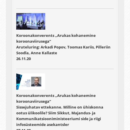
Koroonakonverents „Arukas kohanemine
koroonaviirusega“
Aruteluring: Arkadi Popov, Toomas Kariis, Pilleriin
Soodla, Anne Kallaste
26.11.20
Koroonakonverents „Arukas kohanemine
koroonaviirusega“
Sissejuhatav ettekanne. Milline on ühiskonna
ootus ülikoolile? Siim Sikkut, Majandus- ja
Kommunikatsiooniministeeriumi side ja riigi
infosüsteemide asekantsler