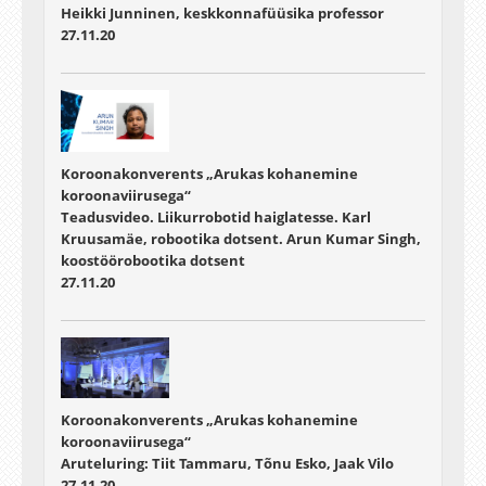
Heikki Junninen, keskkonnafüüsika professor
27.11.20
Koroonakonverents „Arukas kohanemine
koroonaviirusega“
Teadusvideo. Liikurrobotid haiglatesse. Karl
Kruusamäe, robootika dotsent. Arun Kumar Singh,
koostöörobootika dotsent
27.11.20
Koroonakonverents „Arukas kohanemine
koroonaviirusega“
Aruteluring: Tiit Tammaru, Tõnu Esko, Jaak Vilo
27.11.20