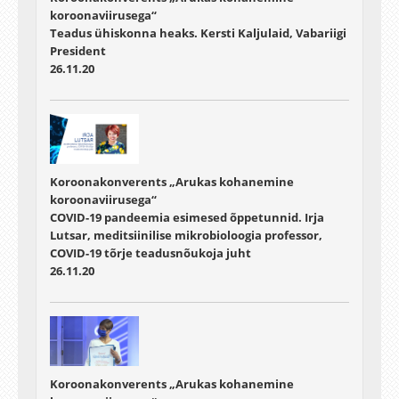
koroonaviirusega“
Teadus ühiskonna heaks. Kersti Kaljulaid, Vabariigi
President
26.11.20
Koroonakonverents „Arukas kohanemine
koroonaviirusega“
COVID-19 pandeemia esimesed õppetunnid. Irja
Lutsar, meditsiinilise mikrobioloogia professor,
COVID-19 tõrje teadusnõukoja juht
26.11.20
Koroonakonverents „Arukas kohanemine