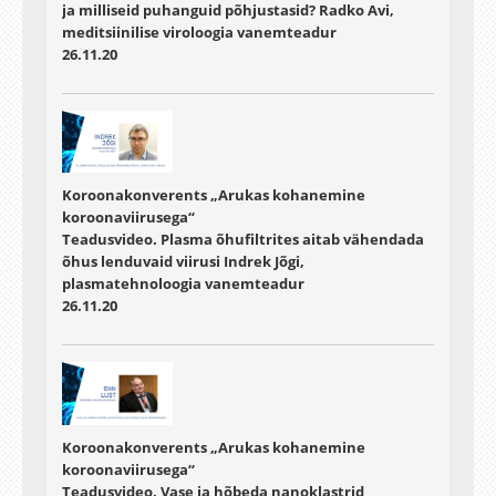
ja milliseid puhanguid põhjustasid? Radko Avi,
meditsiinilise viroloogia vanemteadur
26.11.20
Koroonakonverents „Arukas kohanemine
koroonaviirusega“
Teadusvideo. Plasma õhufiltrites aitab vähendada
õhus lenduvaid viirusi Indrek Jõgi,
plasmatehnoloogia vanemteadur
26.11.20
Koroonakonverents „Arukas kohanemine
koroonaviirusega“
Teadusvideo. Vase ja hõbeda nanoklastrid