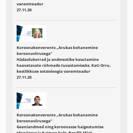
vanemteadur
27.11.20
Koroonakonverents „Arukas kohanemine
koroonaviirusega“
Hädaolukorrad ja andmestike kasutamine
haavatavate rühmade tuvastamiseks. Kati Orru,
kestlikkuse sotsioloogia vanemteadur
27.11.20
Koroonakonverents „Arukas kohanemine
koroonaviirusega“
Geeniandmed ning koroonasse haigestumise
tõenäosus ja haiguse kulg. Reedik Mägi,