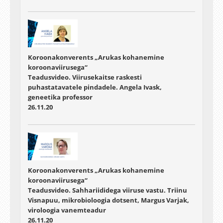
Koroonakonverents „Arukas kohanemine
koroonaviirusega“
Teadusvideo. Viirusekaitse raskesti
puhastatavatele pindadele. Angela Ivask,
geneetika professor
26.11.20
Koroonakonverents „Arukas kohanemine
koroonaviirusega“
Teadusvideo. Sahhariididega viiruse vastu. Triinu
Visnapuu, mikrobioloogia dotsent, Margus Varjak,
viroloogia vanemteadur
26.11.20