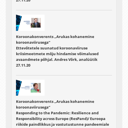
27.11.20
Koroonakonverents „Arukas kohanemine
koroonaviirusega“
Ettevõtetele suunatud koroonaviiruse
kriisimeetmete mõju hindamise võimalused
avaandmete põhjal. Andres Võrk, analüütik
27.11.20
Koroonakonverents „Arukas kohanemine
koroonaviirusega“
Responding to the Pandemic: Resilience and
Responsibility across Europe (ResPand)/ Euroopa
riikide paindlikkus ja vastutustunne pandeemiale