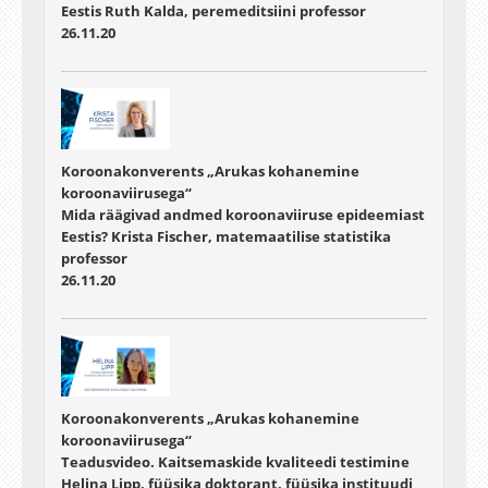
Eestis Ruth Kalda, peremeditsiini professor
26.11.20
Koroonakonverents „Arukas kohanemine
koroonaviirusega“
Mida räägivad andmed koroonaviiruse epideemiast
Eestis? Krista Fischer, matemaatilise statistika
professor
26.11.20
Koroonakonverents „Arukas kohanemine
koroonaviirusega“
Teadusvideo. Kaitsemaskide kvaliteedi testimine
Helina Lipp, füüsika doktorant, füüsika instituudi