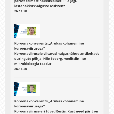
pärast esimest nakkuslainet. Piia Jõgi,
lastenakkushaiguste assistent
26.11.20
Koroonakonverents „Arukas kohanemine
koroonaviirusega“
Koroonaviirusele viitavad haigusnähud antikehade
uuringute põhjal Hiie Soeorg, meditsiinilise
mikrobioloogia teadur
26.11.20
Koroonakonverents „Arukas kohanemine
koroonaviirusega“
Koroonaviiruse eri tüved Eestis. Kust need pärit on