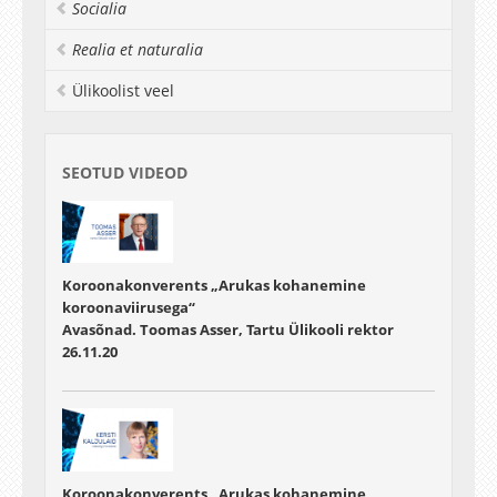
Socialia
Realia et naturalia
Ülikoolist veel
SEOTUD VIDEOD
Koroonakonverents „Arukas kohanemine
koroonaviirusega“
Avasõnad. Toomas Asser, Tartu Ülikooli rektor
26.11.20
Koroonakonverents „Arukas kohanemine