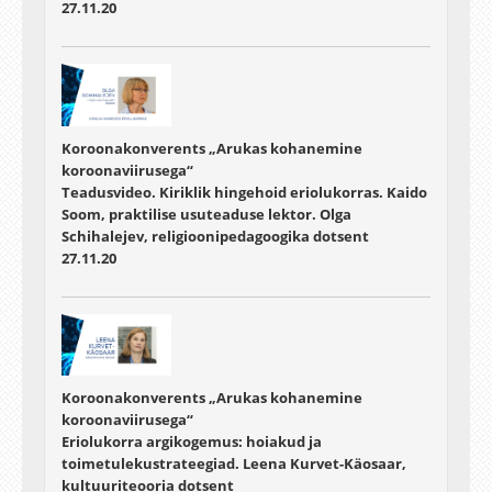
27.11.20
Koroonakonverents „Arukas kohanemine
koroonaviirusega“
Teadusvideo. Kiriklik hingehoid eriolukorras. Kaido
Soom, praktilise usuteaduse lektor. Olga
Schihalejev, religioonipedagoogika dotsent
27.11.20
Koroonakonverents „Arukas kohanemine
koroonaviirusega“
Eriolukorra argikogemus: hoiakud ja
toimetulekustrateegiad. Leena Kurvet-Käosaar,
kultuuriteooria dotsent