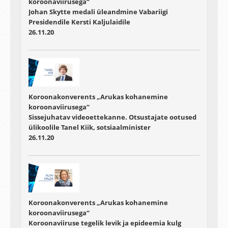
koroonaviirusega“
Johan Skytte medali üleandmine Vabariigi
Presidendile Kersti Kaljulaidile
26.11.20
Koroonakonverents „Arukas kohanemine
koroonaviirusega“
Sissejuhatav videoettekanne. Otsustajate ootused
ülikoolile Tanel Kiik, sotsiaalminister
26.11.20
Koroonakonverents „Arukas kohanemine
koroonaviirusega“
Koroonaviiruse tegelik levik ja epideemia kulg