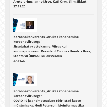
Aruteluring: Janno Järve, Kati Orru, Siim Sikkut
27.11.20
Koroonakonverents „Arukas kohanemine
koroonaviirusega“
Sissejuhatav ettekanne. Viirus kui
andmeprobleem. President Toomas Hendrik Ilves,
Stanfordi Ülikooli külalisteadur
27.11.20
Koroonakonverents „Arukas kohanemine
koroonaviirusega“
COVID-19 ja andmeteaduse tööriistad kaose
mõistmiseks. Hedi Peterson, bioinformaatika