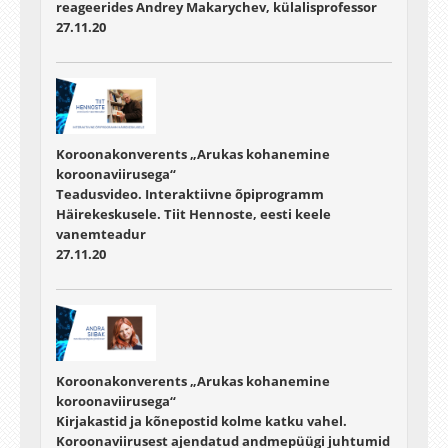
reageerides Andrey Makarychev, külalisprofessor
27.11.20
Koroonakonverents „Arukas kohanemine
koroonaviirusega“
Teadusvideo. Interaktiivne õpiprogramm
Häirekeskusele. Tiit Hennoste, eesti keele
vanemteadur
27.11.20
Koroonakonverents „Arukas kohanemine
koroonaviirusega“
Kirjakastid ja kõnepostid kolme katku vahel.
Koroonaviirusest ajendatud andmepüügi juhtumid