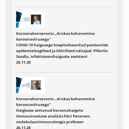
Koroonakonverents „Arukas kohanemine
koroonaviirusega“
COVID-19 haigusega hospitaliseeritud patsientide
epidemioloogilised ja kliinilised näitajad. Pilleriin
Soodla, infektsioonihaiguste assistent
26.11.20
Koroonakonverents „Arukas kohanemine
koroonaviirusega“
Haiglasse sattunud koroonahaigete
immuunvastuse analüüs Pärt Peterson,
molekulaarimmunoloogia professor
26.11.20