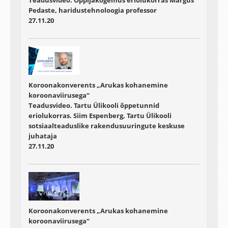
Pedaste, haridustehnoloogia professor
27.11.20
Koroonakonverents „Arukas kohanemine
koroonaviirusega“
Teadusvideo. Tartu Ülikooli õppetunnid
eriolukorras. Siim Espenberg, Tartu Ülikooli
sotsiaalteaduslike rakendusuuringute keskuse
juhataja
27.11.20
Koroonakonverents „Arukas kohanemine
koroonaviirusega“