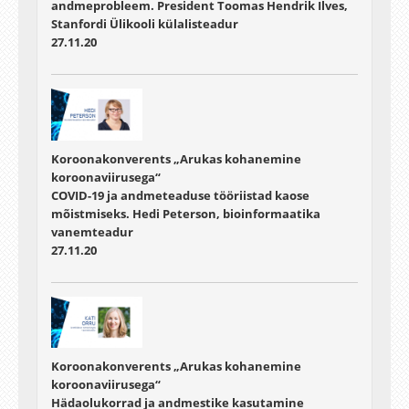
andmeprobleem. President Toomas Hendrik Ilves,
Stanfordi Ülikooli külalisteadur
27.11.20
Koroonakonverents „Arukas kohanemine
koroonaviirusega“
COVID-19 ja andmeteaduse tööriistad kaose
mõistmiseks. Hedi Peterson, bioinformaatika
vanemteadur
27.11.20
Koroonakonverents „Arukas kohanemine
koroonaviirusega“
Hädaolukorrad ja andmestike kasutamine