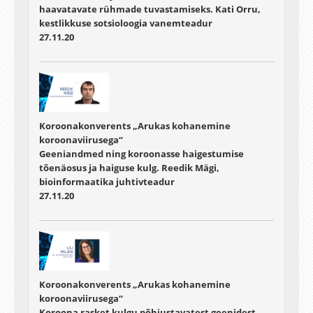
haavatavate rühmade tuvastamiseks. Kati Orru,
kestlikkuse sotsioloogia vanemteadur
27.11.20
Koroonakonverents „Arukas kohanemine
koroonaviirusega“
Geeniandmed ning koroonasse haigestumise
tõenäosus ja haiguse kulg. Reedik Mägi,
bioinformaatika juhtivteadur
27.11.20
Koroonakonverents „Arukas kohanemine
koroonaviirusega“
Koroona rasket kulgu põhjustavatest geenidest