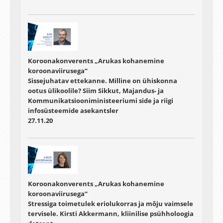
Koroonakonverents „Arukas kohanemine
koroonaviirusega“
Sissejuhatav ettekanne. Milline on ühiskonna
ootus ülikoolile? Siim Sikkut, Majandus- ja
Kommunikatsiooniministeeriumi side ja riigi
infosüsteemide asekantsler
27.11.20
Koroonakonverents „Arukas kohanemine
koroonaviirusega“
Stressiga toimetulek eriolukorras ja mõju vaimsele
tervisele. Kirsti Akkermann, kliinilise psühholoogia