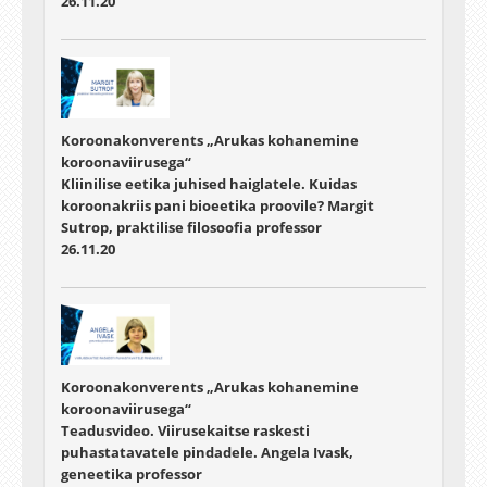
26.11.20
Koroonakonverents „Arukas kohanemine
koroonaviirusega“
Kliinilise eetika juhised haiglatele. Kuidas
koroonakriis pani bioeetika proovile? Margit
Sutrop, praktilise filosoofia professor
26.11.20
Koroonakonverents „Arukas kohanemine
koroonaviirusega“
Teadusvideo. Viirusekaitse raskesti
puhastatavatele pindadele. Angela Ivask,
geneetika professor