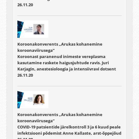
26.11.20
Koroonakonverents „Arukas kohanemine
koroonaviirusega“
Koroonast paranenud inimeste vereplasma
kasutamine raskete haigusjuhtude ravis. Juri
Karjagin, anestesioloogia ja intensiivravi dotsent
26.11.20
Koroonakonverents „Arukas kohanemine
koroonaviirusega“
COVID-19 patsientide järelkontroll 3 ja 6 kuud peale
infektsiooni põdemist Anne Kallaste, arst-õppejõud