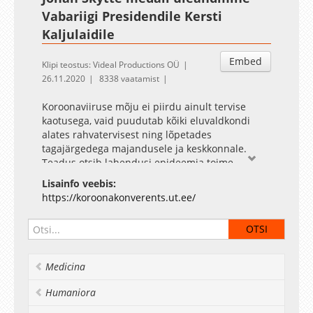
Vabariigi Presidendile Kersti
Kaljulaidile
Embed
Klipi teostus: Videal Productions OÜ
26.11.2020
8338 vaatamist
Koroonaviiruse mõju ei piirdu ainult tervise
kaotusega, vaid puudutab kõiki eluvaldkondi
alates rahvatervisest ning lõpetades
tagajärgedega majandusele ja keskkonnale.
Teadus otsib lahendusi epideemia toime
vähendamiseks ühiskonnas.
Lisainfo veebis:
Konverentsil anname ülevaate meie ees
https://koroonakonverents.ut.ee/
seisvatest probleemidest ning sellest, kuidas
aitab Tartu Ülikooli teadlaste töö viiruse levikuga
toime tulla ja koroonaajastuga kohaneda.
Medicina
Humaniora