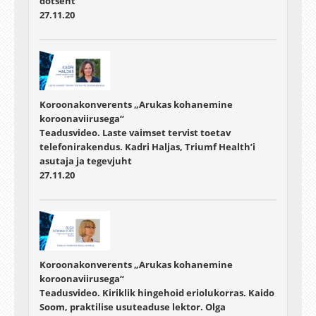
dotsent
27.11.20
Koroonakonverents „Arukas kohanemine
koroonaviirusega“
Teadusvideo. Laste vaimset tervist toetav
telefonirakendus. Kadri Haljas, Triumf Health’i
asutaja ja tegevjuht
27.11.20
Koroonakonverents „Arukas kohanemine
koroonaviirusega“
Teadusvideo. Kiriklik hingehoid eriolukorras. Kaido
Soom, praktilise usuteaduse lektor. Olga