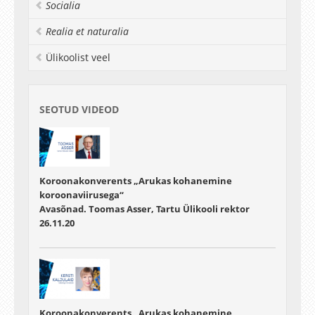
Socialia
Realia et naturalia
Ülikoolist veel
SEOTUD VIDEOD
Koroonakonverents „Arukas kohanemine
koroonaviirusega“
Avasõnad. Toomas Asser, Tartu Ülikooli rektor
26.11.20
Koroonakonverents „Arukas kohanemine