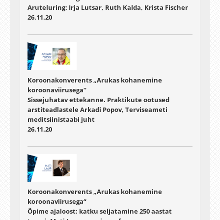
Aruteluring: Irja Lutsar, Ruth Kalda, Krista Fischer
26.11.20
Koroonakonverents „Arukas kohanemine
koroonaviirusega“
Sissejuhatav ettekanne. Praktikute ootused
arstiteadlastele Arkadi Popov, Terviseameti
meditsiinistaabi juht
26.11.20
Koroonakonverents „Arukas kohanemine
koroonaviirusega“
Õpime ajaloost: katku seljatamine 250 aastat