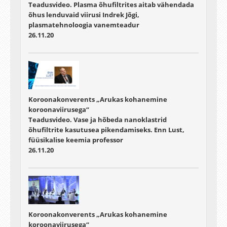
Teadusvideo. Plasma õhufiltrites aitab vähendada
õhus lenduvaid viirusi Indrek Jõgi,
plasmatehnoloogia vanemteadur
26.11.20
Koroonakonverents „Arukas kohanemine
koroonaviirusega“
Teadusvideo. Vase ja hõbeda nanoklastrid
õhufiltrite kasutusea pikendamiseks. Enn Lust,
füüsikalise keemia professor
26.11.20
Koroonakonverents „Arukas kohanemine
koroonaviirusega“