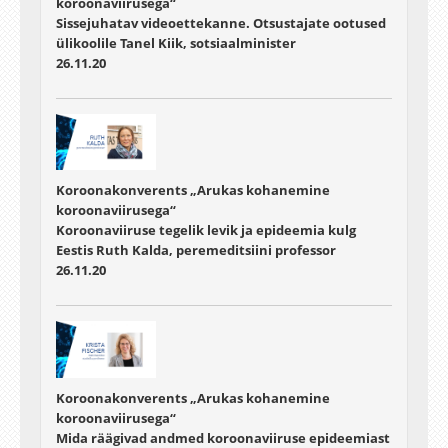
koroonaviirusega“
Sissejuhatav videoettekanne. Otsustajate ootused
ülikoolile Tanel Kiik, sotsiaalminister
26.11.20
Koroonakonverents „Arukas kohanemine
koroonaviirusega“
Koroonaviiruse tegelik levik ja epideemia kulg
Eestis Ruth Kalda, peremeditsiini professor
26.11.20
Koroonakonverents „Arukas kohanemine
koroonaviirusega“
Mida räägivad andmed koroonaviiruse epideemiast