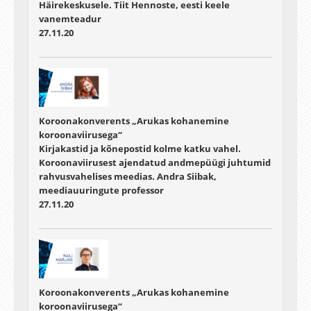
Häirekeskusele. Tiit Hennoste, eesti keele
vanemteadur
27.11.20
Koroonakonverents „Arukas kohanemine
koroonaviirusega“
Kirjakastid ja kõnepostid kolme katku vahel.
Koroonaviirusest ajendatud andmepüügi juhtumid
rahvusvahelises meedias. Andra Siibak,
meediauuringute professor
27.11.20
Koroonakonverents „Arukas kohanemine
koroonaviirusega“