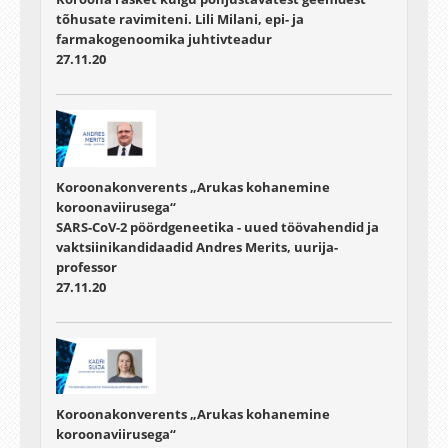
tõhusate ravimiteni. Lili Milani, epi- ja
farmakogenoomika juhtivteadur
27.11.20
Koroonakonverents „Arukas kohanemine
koroonaviirusega“
SARS-CoV-2 pöördgeneetika - uued töövahendid ja
vaktsiinikandidaadid Andres Merits, uurija-
professor
27.11.20
Koroonakonverents „Arukas kohanemine
koroonaviirusega“