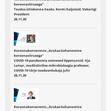
koroonaviirusega“
Teadus ühiskonna heaks. Kersti Kaljulaid, Vabariigi
President
26.11.20
Koroonakonverents „Arukas kohanemine
koroonaviirusega“
COVID-19 pandeemia esimesed õppetunnid. Irja
Lutsar, meditsiinilise mikrobioloogia professor,
COVID-19 tõrje teadusnõukoja juht
26.11.20
Koroonakonverents „Arukas kohanemine