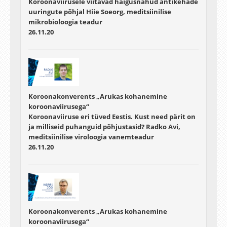
Koroonaviirusele viitavad haigusnähud antikehade
uuringute põhjal Hiie Soeorg, meditsiinilise
mikrobioloogia teadur
26.11.20
Koroonakonverents „Arukas kohanemine
koroonaviirusega“
Koroonaviiruse eri tüved Eestis. Kust need pärit on
ja milliseid puhanguid põhjustasid? Radko Avi,
meditsiinilise viroloogia vanemteadur
26.11.20
Koroonakonverents „Arukas kohanemine
koroonaviirusega“