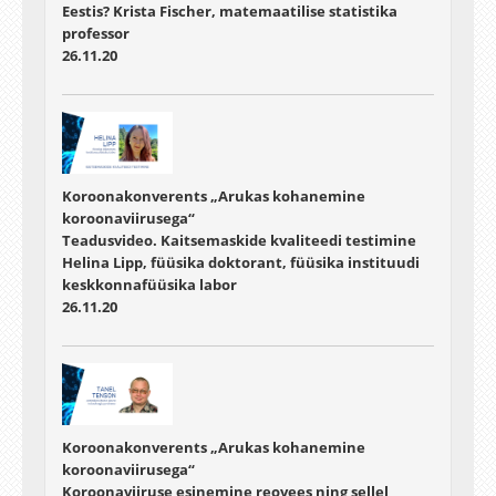
Eestis? Krista Fischer, matemaatilise statistika
professor
26.11.20
Koroonakonverents „Arukas kohanemine
koroonaviirusega“
Teadusvideo. Kaitsemaskide kvaliteedi testimine
Helina Lipp, füüsika doktorant, füüsika instituudi
keskkonnafüüsika labor
26.11.20
Koroonakonverents „Arukas kohanemine
koroonaviirusega“
Koroonaviiruse esinemine reovees ning sellel