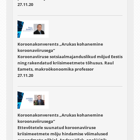
27.11.20
Koroonakonverents „Arukas kohanemine
koroonaviirusega“
Koroonaviiruse sotsiaalmajanduslikud mõjud Eestis
ning rakendatud kriisimeetmete tõhusus. Raul
Eamets, makroökonoomika professor
27.11.20
Koroonakonverents „Arukas kohanemine
koroonaviirusega“
Ettevõtetele suunatud koroonaviiruse
kriisimeetmete mõju hindamise võimalused