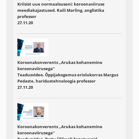
Kriisist uue normaalsuseni: koroonaviiruse
meediakajastused. Raili Marling, anglistika
professor
27.11.20
Koroonakonverents „Arukas kohanemine
koroonaviirusega“
Teadusvideo. Õppijakogemus eriolukorras Margus
Pedaste, haridustehnoloogia professor
27.11.20
Koroonakonverents „Arukas kohanemine
koroonaviirusega“
Teadusvideo. Tartu Ülikooli õppetunnid