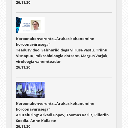
26.11.20
Koroonakonverents „Arukas kohanemine
koroonaviirusega“
Teadusvideo. Sahhariididega viiruse vastu. Triinu
Visnapuu, mikrobioloogia dotsent, Margus Varjak,
viroloogia vanemteadur
26.11.20
Koroonakonverents „Arukas kohanemine
koroonaviirusega“
Aruteluring: Arkadi Popov, Toomas Kariis, Pilleriin
Soodla, Anne Kallaste
26.11.20