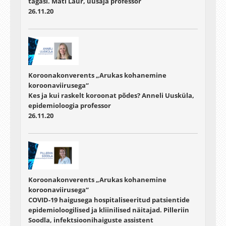
tagasi. Mati Laur, uusaja professor
26.11.20
Koroonakonverents „Arukas kohanemine
koroonaviirusega“
Kes ja kui raskelt koroonat põdes? Anneli Uusküla,
epidemioloogia professor
26.11.20
Koroonakonverents „Arukas kohanemine
koroonaviirusega“
COVID-19 haigusega hospitaliseeritud patsientide
epidemioloogilised ja kliinilised näitajad. Pilleriin
Soodla, infektsioonihaiguste assistent