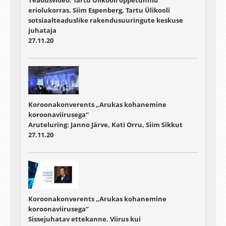
eriolukorras. Siim Espenberg, Tartu Ülikooli
sotsiaalteaduslike rakendusuuringute keskuse
juhataja
27.11.20
Koroonakonverents „Arukas kohanemine
koroonaviirusega“
Aruteluring: Janno Järve, Kati Orru, Siim Sikkut
27.11.20
Koroonakonverents „Arukas kohanemine
koroonaviirusega“
Sissejuhatav ettekanne. Viirus kui