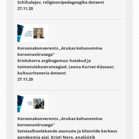
Schihalejev, religioonipedagoogika dotsent
27.11.20
Koroonakonverents „Arukas kohanemine
koroonaviirusega“
Eriolukorra argikogemus: hoiakud ja
toimetulekustrateegiad. Leena Kurvet-Käosaar,
kultuuriteooria dotsent
27.11.20
Koroonakonverents „Arukas kohanemine
koroonaviirusega“
Sotsiaalhoolekande asutuste ja klientide kerksus
pandeemia ajal. Kristi Nero, analüütik