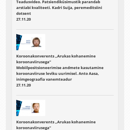
Teadusvideo. Patsiendiküsimustik parandab
arstiabi kvaliteeti. Kadri Suija, peremeditsiini
dotsent
27.11.20
Koroonakonverents „Arukas kohanemine
koroonaviirusega“
Mobiilpositsioneerimise andmete kasutamine
koroonaviiruse leviku uurimisel. Anto Aasa,
inimgeograafia vanemteadur
27.11.20
Koroonakonverents „Arukas kohanemine
koroonaviirusega“