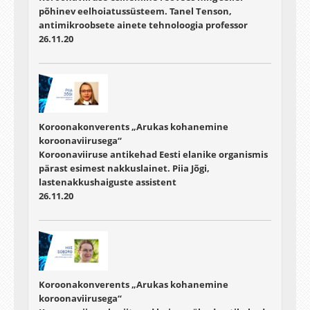
põhinev eelhoiatussüsteem. Tanel Tenson,
antimikroobsete ainete tehnoloogia professor
26.11.20
Koroonakonverents „Arukas kohanemine
koroonaviirusega“
Koroonaviiruse antikehad Eesti elanike organismis
pärast esimest nakkuslainet. Piia Jõgi,
lastenakkushaiguste assistent
26.11.20
Koroonakonverents „Arukas kohanemine
koroonaviirusega“