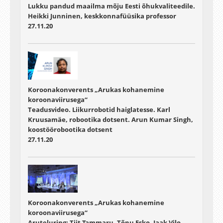
Lukku pandud maailma mõju Eesti õhukvaliteedile.
Heikki Junninen, keskkonnafüüsika professor
27.11.20
Koroonakonverents „Arukas kohanemine
koroonaviirusega“
Teadusvideo. Liikurrobotid haiglatesse. Karl
Kruusamäe, robootika dotsent. Arun Kumar Singh,
koostöörobootika dotsent
27.11.20
Koroonakonverents „Arukas kohanemine
koroonaviirusega“
Aruteluring: Tiit Tammaru, Tõnu Esko, Jaak Vilo