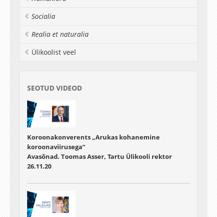
Socialia
Realia et naturalia
Ülikoolist veel
SEOTUD VIDEOD
Koroonakonverents „Arukas kohanemine
koroonaviirusega“
Avasõnad. Toomas Asser, Tartu Ülikooli rektor
26.11.20