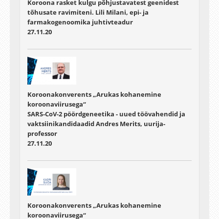
Koroona rasket kulgu põhjustavatest geenidest
tõhusate ravimiteni. Lili Milani, epi- ja
farmakogenoomika juhtivteadur
27.11.20
Koroonakonverents „Arukas kohanemine
koroonaviirusega“
SARS-CoV-2 pöördgeneetika - uued töövahendid ja
vaktsiinikandidaadid Andres Merits, uurija-
professor
27.11.20
Koroonakonverents „Arukas kohanemine
koroonaviirusega“