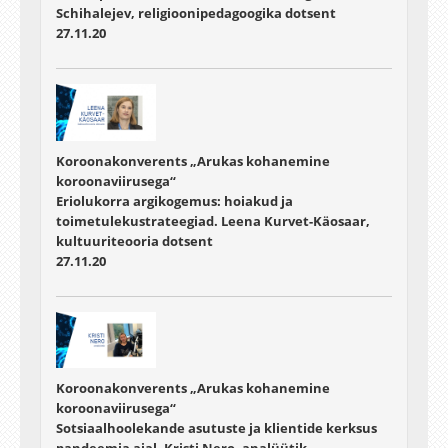
Schihalejev, religioonipedagoogika dotsent
27.11.20
Koroonakonverents „Arukas kohanemine
koroonaviirusega“
Eriolukorra argikogemus: hoiakud ja
toimetulekustrateegiad. Leena Kurvet-Käosaar,
kultuuriteooria dotsent
27.11.20
Koroonakonverents „Arukas kohanemine
koroonaviirusega“
Sotsiaalhoolekande asutuste ja klientide kerksus
pandeemia ajal. Kristi Nero, analüütik