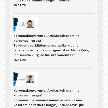
molekulaarimmunoloogia professor
26.11.20
Koroonakonverents „Arukas kohanemine
koroonaviirusega“
Teadusvideo. Müüontomograafia - uudne
lähenemine meditsiinidiagnostikas. Madis Kiisk,
ioniseeriva kiirguse füüsika vanemteadur
26.11.20
Koroonakonverents „Arukas kohanemine
koroonaviirusega“
Koroonast paranenud inimeste vereplasma
kasutamine raskete haigusjuhtude ravis. Juri