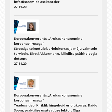
infosüsteemide asekantsler
27.11.20
Koroonakonverents „Arukas kohanemine
koroonaviirusega“
Stressiga toimetulek eriolukorras ja mõju vaimsele
tervisele. Kirsti Akkermann, kliinilise psühholoogia
dotsent
27.11.20
Koroonakonverents „Arukas kohanemine
koroonaviirusega“
Teadusvideo. Kiriklik hingehoid eriolukorras. Kaido
Soom, praktilise usuteaduse lektor. Olga