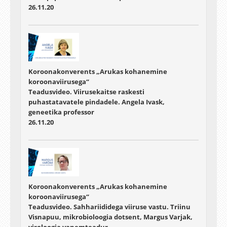
26.11.20
Koroonakonverents „Arukas kohanemine
koroonaviirusega“
Teadusvideo. Viirusekaitse raskesti
puhastatavatele pindadele. Angela Ivask,
geneetika professor
26.11.20
Koroonakonverents „Arukas kohanemine
koroonaviirusega“
Teadusvideo. Sahhariididega viiruse vastu. Triinu
Visnapuu, mikrobioloogia dotsent, Margus Varjak,