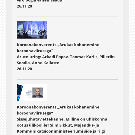
viroloogia vanemteadur
26.11.20
Koroonakonverents „Arukas kohanemine
koroonaviirusega“
Aruteluring: Arkadi Popov, Toomas Kariis, Pilleriin
Soodla, Anne Kallaste
26.11.20
Koroonakonverents „Arukas kohanemine
koroonaviirusega“
Sissejuhatav ettekanne. Milline on ühiskonna
ootus ülikoolile? Siim Sikkut, Majandus- ja
Kommunikatsiooniministeeriumi side ja riigi