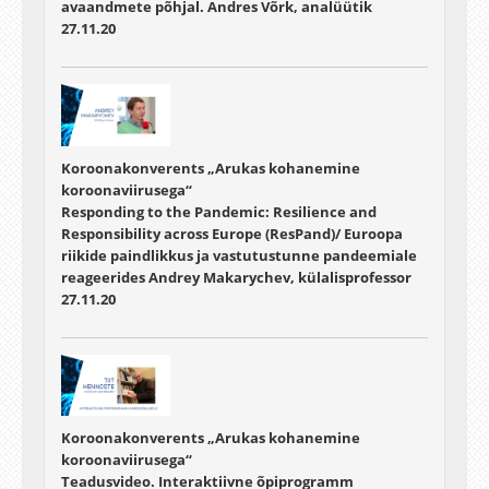
avaandmete põhjal. Andres Võrk, analüütik
27.11.20
Koroonakonverents „Arukas kohanemine
koroonaviirusega“
Responding to the Pandemic: Resilience and
Responsibility across Europe (ResPand)/ Euroopa
riikide paindlikkus ja vastutustunne pandeemiale
reageerides Andrey Makarychev, külalisprofessor
27.11.20
Koroonakonverents „Arukas kohanemine
koroonaviirusega“
Teadusvideo. Interaktiivne õpiprogramm