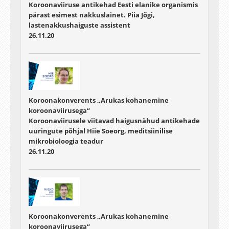
Koroonaviiruse antikehad Eesti elanike organismis
pärast esimest nakkuslainet. Piia Jõgi,
lastenakkushaiguste assistent
26.11.20
Koroonakonverents „Arukas kohanemine
koroonaviirusega“
Koroonaviirusele viitavad haigusnähud antikehade
uuringute põhjal Hiie Soeorg, meditsiinilise
mikrobioloogia teadur
26.11.20
Koroonakonverents „Arukas kohanemine
koroonaviirusega“