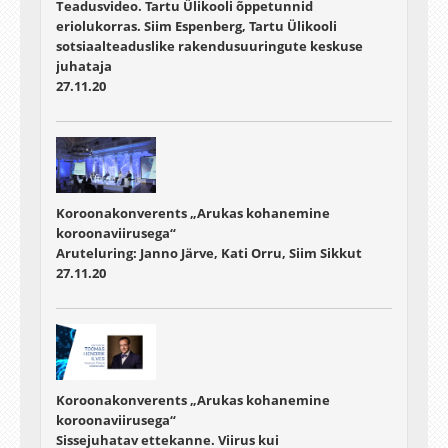
Teadusvideo. Tartu Ülikooli õppetunnid
eriolukorras. Siim Espenberg, Tartu Ülikooli
sotsiaalteaduslike rakendusuuringute keskuse
juhataja
27.11.20
Koroonakonverents „Arukas kohanemine
koroonaviirusega“
Aruteluring: Janno Järve, Kati Orru, Siim Sikkut
27.11.20
Koroonakonverents „Arukas kohanemine
koroonaviirusega“
Sissejuhatav ettekanne. Viirus kui