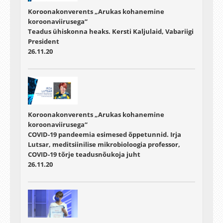
Koroonakonverents „Arukas kohanemine
koroonaviirusega“
Teadus ühiskonna heaks. Kersti Kaljulaid, Vabariigi
President
26.11.20
Koroonakonverents „Arukas kohanemine
koroonaviirusega“
COVID-19 pandeemia esimesed õppetunnid. Irja
Lutsar, meditsiinilise mikrobioloogia professor,
COVID-19 tõrje teadusnõukoja juht
26.11.20