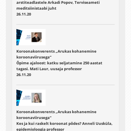
arstiteadlastele Arkadi Popov, Terviseameti
meditsiinistaabi juht
26.11.20
Koroonakonverents „Arukas kohanemine
koroonaviirusega“
Õpime ajaloost: katku seljatamine 250 aastat
tagasi. Mati Laur, uusaja professor
26.11.20
Koroonakonverents „Arukas kohanemine
koroonaviirusega“
Kes ja kui raskelt koroonat põdes? Anneli Uusküla,
epidemioloogia professor