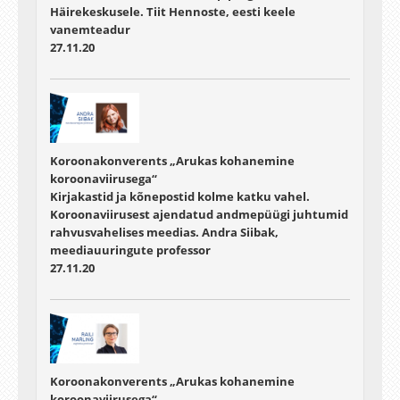
Häirekeskusele. Tiit Hennoste, eesti keele
vanemteadur
27.11.20
Koroonakonverents „Arukas kohanemine
koroonaviirusega“
Kirjakastid ja kõnepostid kolme katku vahel.
Koroonaviirusest ajendatud andmepüügi juhtumid
rahvusvahelises meedias. Andra Siibak,
meediauuringute professor
27.11.20
Koroonakonverents „Arukas kohanemine
koroonaviirusega“