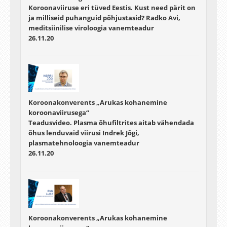
Koroonaviiruse eri tüved Eestis. Kust need pärit on
ja milliseid puhanguid põhjustasid? Radko Avi,
meditsiinilise viroloogia vanemteadur
26.11.20
Koroonakonverents „Arukas kohanemine
koroonaviirusega“
Teadusvideo. Plasma õhufiltrites aitab vähendada
õhus lenduvaid viirusi Indrek Jõgi,
plasmatehnoloogia vanemteadur
26.11.20
Koroonakonverents „Arukas kohanemine