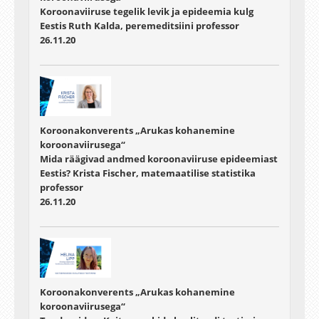
Koroonaviiruse tegelik levik ja epideemia kulg
Eestis Ruth Kalda, peremeditsiini professor
26.11.20
Koroonakonverents „Arukas kohanemine
koroonaviirusega“
Mida räägivad andmed koroonaviiruse epideemiast
Eestis? Krista Fischer, matemaatilise statistika
professor
26.11.20
Koroonakonverents „Arukas kohanemine
koroonaviirusega“