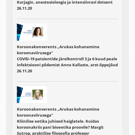
Karjagin, anestesioloogia ja intensiivravi dotsent
26.11.20
Koroonakonverents „Arukas kohanemine
koroonaviirusega“
COVID-19 patsientide järelkontroll 3 ja 6 kuud peale
infektsiooni põdemist Anne Kallaste, arst-õppejõud
26.11.20
Koroonakonverents „Arukas kohanemine
koroonaviirusega“
Kliinilise eetika juhised haiglatele. Kuidas
koroonakriis pani bioeetika proovile? Margit
Sutrop, praktilise filosoofia professor