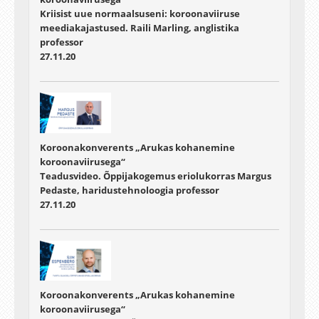
Kriisist uue normaalsuseni: koroonaviiruse
meediakajastused. Raili Marling, anglistika
professor
27.11.20
Koroonakonverents „Arukas kohanemine
koroonaviirusega“
Teadusvideo. Õppijakogemus eriolukorras Margus
Pedaste, haridustehnoloogia professor
27.11.20
Koroonakonverents „Arukas kohanemine
koroonaviirusega“