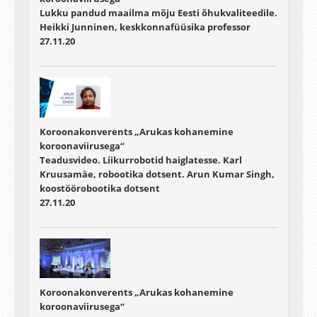
Lukku pandud maailma mõju Eesti õhukvaliteedile.
Heikki Junninen, keskkonnafüüsika professor
27.11.20
Koroonakonverents „Arukas kohanemine
koroonaviirusega“
Teadusvideo. Liikurrobotid haiglatesse. Karl
Kruusamäe, robootika dotsent. Arun Kumar Singh,
koostöörobootika dotsent
27.11.20
Koroonakonverents „Arukas kohanemine
koroonaviirusega“