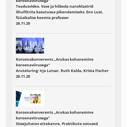
koroonaviirusega“
Teadusvideo. Vase ja hõbeda nanoklastrid
õhufiltrite kasutusea pikendamiseks. Enn Lust,
füüsikalise keemia professor
26.11.20
Koroonakonverents „Arukas kohanemine
koroonaviirusega“
Aruteluring: Irja Lutsar, Ruth Kalda, Krista Fischer
26.11.20
Koroonakonverents „Arukas kohanemine
koroonaviirusega“
Sissejuhatav ettekanne. Praktikute ootused