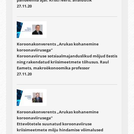
27.11.20
Koroonakonverents „Arukas kohanemine
koroonaviirusega“
Koroonaviiruse sotsiaalmajanduslikud mõjud Eestis
ning rakendatud kriisimeetmete tõhusus. Raul
Eamets, makroökonoomika professor
27.11.20
Koroonakonverents „Arukas kohanemine
koroonaviirusega“
Ettevõtetele suunatud koroonaviiruse
kriisimeetmete mõju hindamise võimalused