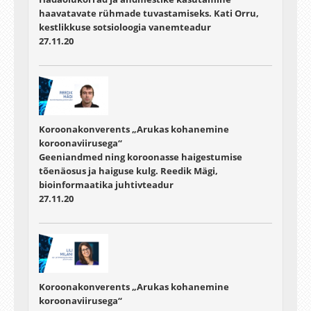
haavatavate rühmade tuvastamiseks. Kati Orru,
kestlikkuse sotsioloogia vanemteadur
27.11.20
Koroonakonverents „Arukas kohanemine
koroonaviirusega“
Geeniandmed ning koroonasse haigestumise
tõenäosus ja haiguse kulg. Reedik Mägi,
bioinformaatika juhtivteadur
27.11.20
Koroonakonverents „Arukas kohanemine
koroonaviirusega“