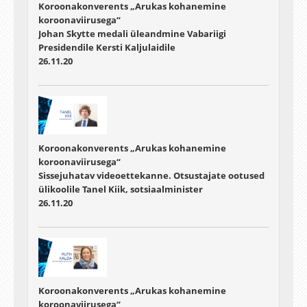
Koroonakonverents „Arukas kohanemine
koroonaviirusega“
Johan Skytte medali üleandmine Vabariigi
Presidendile Kersti Kaljulaidile
26.11.20
Koroonakonverents „Arukas kohanemine
koroonaviirusega“
Sissejuhatav videoettekanne. Otsustajate ootused
ülikoolile Tanel Kiik, sotsiaalminister
26.11.20
Koroonakonverents „Arukas kohanemine
koroonaviirusega“