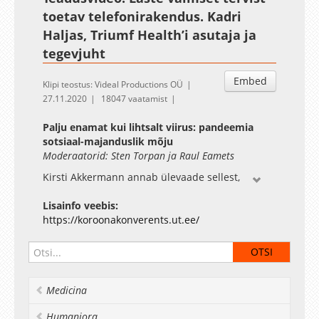
toetav telefonirakendus. Kadri
Haljas, Triumf Health’i asutaja ja
tegevjuht
Embed
Klipi teostus: Videal Productions OÜ
27.11.2020
18047 vaatamist
Palju enamat kui lihtsalt viirus: pandeemia
sotsiaal-majanduslik mõju
Moderaatorid: Sten Torpan ja Raul Eamets
Kirsti Akkermann annab ülevaade sellest,
millised olid inimeste vahetud hinnangud
stressiga toimetulekule eriolukorra ajal, mis
Lisainfo veebis:
aitas sellega toime tulla ja milline on selle
https://koroonakonverents.ut.ee/
võimalik mõju vaimsele tervisele. Uuring on
üheks alusmaterjaliks rahvastiku vaimse tervise
longituudses küsitlusuuringus, mille tulemuste
põhjal koostatakse vaimse tervise näitajate
Medicina
seirepakett.
Humaniora