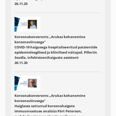
26.11.20
Koroonakonverents „Arukas kohanemine
koroonaviirusega“
COVID-19 haigusega hospitaliseeritud patsientide
epidemioloogilised ja kliinilised näitajad. Pilleriin
Soodla, infektsioonihaiguste assistent
26.11.20
Koroonakonverents „Arukas kohanemine
koroonaviirusega“
Haiglasse sattunud koroonahaigete
immuunvastuse analüüs Pärt Peterson,