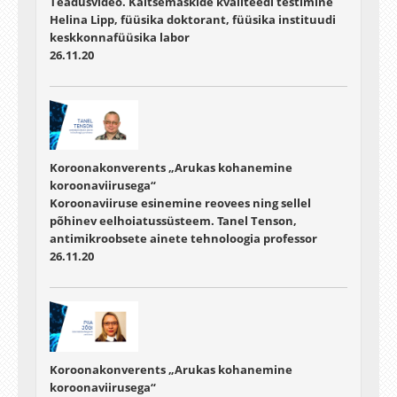
Teadusvideo. Kaitsemaskide kvaliteedi testimine
Helina Lipp, füüsika doktorant, füüsika instituudi
keskkonnafüüsika labor
26.11.20
Koroonakonverents „Arukas kohanemine
koroonaviirusega“
Koroonaviiruse esinemine reovees ning sellel
põhinev eelhoiatussüsteem. Tanel Tenson,
antimikroobsete ainete tehnoloogia professor
26.11.20
Koroonakonverents „Arukas kohanemine
koroonaviirusega“