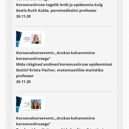
Koroonaviiruse tegelik levik ja epideemia kulg
Eestis Ruth Kalda, peremeditsiini professor
26.11.20
Koroonakonverents „Arukas kohanemine
koroonaviirusega“
Mida räägivad andmed koroonaviiruse epideemiast
Eestis? Krista Fischer, matemaatilise statistika
professor
26.11.20
Koroonakonverents „Arukas kohanemine
koroonaviirusega“