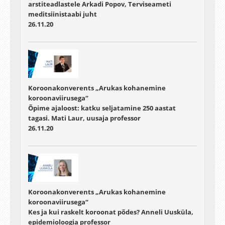
arstiteadlastele Arkadi Popov, Terviseameti
meditsiinistaabi juht
26.11.20
Koroonakonverents „Arukas kohanemine
koroonaviirusega“
Õpime ajaloost: katku seljatamine 250 aastat
tagasi. Mati Laur, uusaja professor
26.11.20
Koroonakonverents „Arukas kohanemine
koroonaviirusega“
Kes ja kui raskelt koroonat põdes? Anneli Uusküla,
epidemioloogia professor