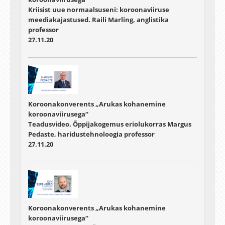
Kriisist uue normaalsuseni: koroonaviiruse
meediakajastused. Raili Marling, anglistika
professor
27.11.20
Koroonakonverents „Arukas kohanemine
koroonaviirusega“
Teadusvideo. Õppijakogemus eriolukorras Margus
Pedaste, haridustehnoloogia professor
27.11.20
Koroonakonverents „Arukas kohanemine
koroonaviirusega“