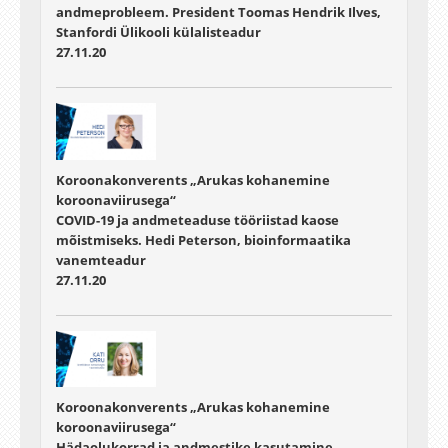
andmeprobleem. President Toomas Hendrik Ilves,
Stanfordi Ülikooli külalisteadur
27.11.20
Koroonakonverents „Arukas kohanemine
koroonaviirusega“
COVID-19 ja andmeteaduse tööriistad kaose
mõistmiseks. Hedi Peterson, bioinformaatika
vanemteadur
27.11.20
Koroonakonverents „Arukas kohanemine
koroonaviirusega“
Hädaolukorrad ja andmestike kasutamine