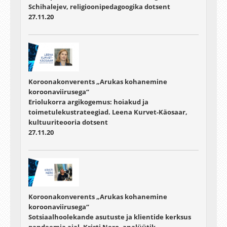
Schihalejev, religioonipedagoogika dotsent
27.11.20
Koroonakonverents „Arukas kohanemine
koroonaviirusega“
Eriolukorra argikogemus: hoiakud ja
toimetulekustrateegiad. Leena Kurvet-Käosaar,
kultuuriteooria dotsent
27.11.20
Koroonakonverents „Arukas kohanemine
koroonaviirusega“
Sotsiaalhoolekande asutuste ja klientide kerksus
pandeemia ajal. Kristi Nero, analüütik