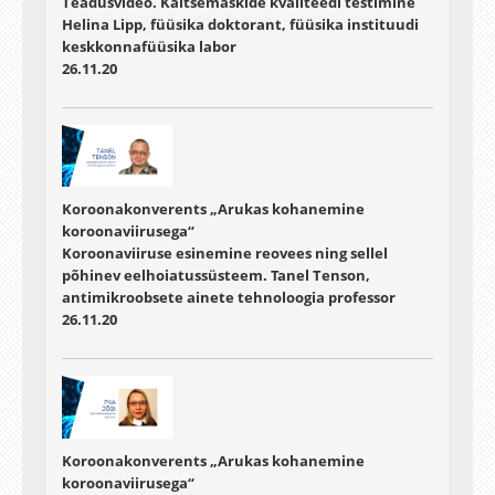
Teadusvideo. Kaitsemaskide kvaliteedi testimine
Helina Lipp, füüsika doktorant, füüsika instituudi
keskkonnafüüsika labor
26.11.20
Koroonakonverents „Arukas kohanemine
koroonaviirusega“
Koroonaviiruse esinemine reovees ning sellel
põhinev eelhoiatussüsteem. Tanel Tenson,
antimikroobsete ainete tehnoloogia professor
26.11.20
Koroonakonverents „Arukas kohanemine
koroonaviirusega“