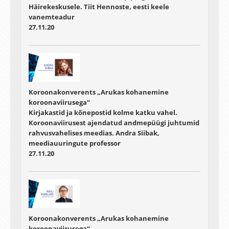
Häirekeskusele. Tiit Hennoste, eesti keele
vanemteadur
27.11.20
Koroonakonverents „Arukas kohanemine
koroonaviirusega“
Kirjakastid ja kõnepostid kolme katku vahel.
Koroonaviirusest ajendatud andmepüügi juhtumid
rahvusvahelises meedias. Andra Siibak,
meediauuringute professor
27.11.20
Koroonakonverents „Arukas kohanemine
koroonaviirusega“