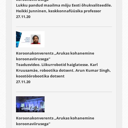
Lukku pandud maailma mõju Eesti õhukvaliteedile.
Heikki Junninen, keskkonnafüüsika professor
27.11.20
Koroonakonverents „Arukas kohanemine
koroonaviirusega“
Teadusvideo. Liikurrobotid haiglatesse. Karl
Kruusamäe, robootika dotsent. Arun Kumar Singh,
koostöörobootika dotsent
27.11.20
Koroonakonverents „Arukas kohanemine
koroonaviirusega“