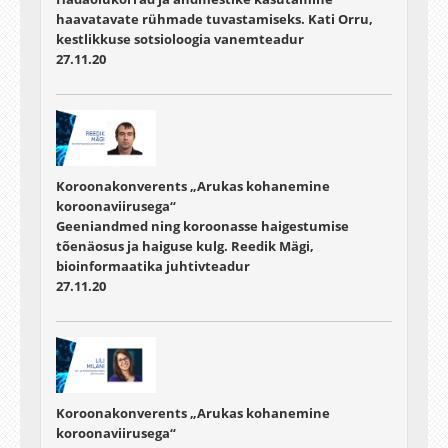
haavatavate rühmade tuvastamiseks. Kati Orru,
kestlikkuse sotsioloogia vanemteadur
27.11.20
Koroonakonverents „Arukas kohanemine
koroonaviirusega“
Geeniandmed ning koroonasse haigestumise
tõenäosus ja haiguse kulg. Reedik Mägi,
bioinformaatika juhtivteadur
27.11.20
Koroonakonverents „Arukas kohanemine
koroonaviirusega“