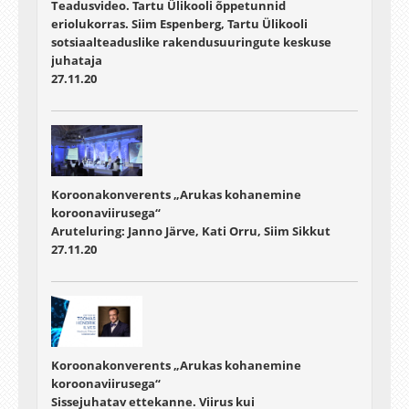
Teadusvideo. Tartu Ülikooli õppetunnid
eriolukorras. Siim Espenberg, Tartu Ülikooli
sotsiaalteaduslike rakendusuuringute keskuse
juhataja
27.11.20
Koroonakonverents „Arukas kohanemine
koroonaviirusega“
Aruteluring: Janno Järve, Kati Orru, Siim Sikkut
27.11.20
Koroonakonverents „Arukas kohanemine
koroonaviirusega“
Sissejuhatav ettekanne. Viirus kui