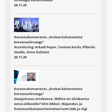
viroloogia vanemteadur
26.11.20
Koroonakonverents „Arukas kohanemine
koroonaviirusega“
Aruteluring: Arkadi Popov, Toomas Kariis, Pilleriin
Soodla, Anne Kallaste
26.11.20
Koroonakonverents „Arukas kohanemine
koroonaviirusega“
Sissejuhatav ettekanne. Milline on ühiskonna
ootus ülikoolile? Siim Sikkut, Majandus- ja
Kommunikatsiooniministeeriumi side ja riigi