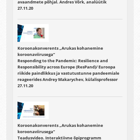
avaandmete põhjal. Andres Võrk, analüütik
27.11.20
Koroonakonverents „Arukas kohanemine
koroonaviirusega“
Responding to the Pandemic: Resilience and
Responsibility across Europe (ResPand)/ Euroopa
riikide paindlikkus ja vastutustunne pandeemiale
reageerides Andrey Makarychev, külalisprofessor
27.11.20
Koroonakonverents „Arukas kohanemine
koroonaviirusega“
Teadusvideo. Interaktiivne õpiprogramm