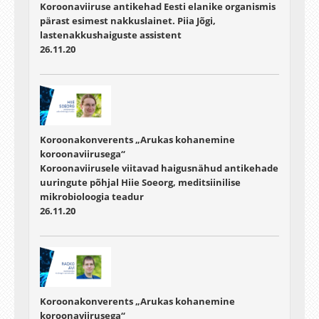
Koroonaviiruse antikehad Eesti elanike organismis
pärast esimest nakkuslainet. Piia Jõgi,
lastenakkushaiguste assistent
26.11.20
Koroonakonverents „Arukas kohanemine
koroonaviirusega“
Koroonaviirusele viitavad haigusnähud antikehade
uuringute põhjal Hiie Soeorg, meditsiinilise
mikrobioloogia teadur
26.11.20
Koroonakonverents „Arukas kohanemine
koroonaviirusega“