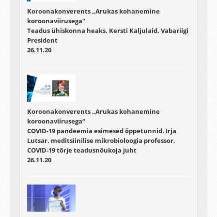
Koroonakonverents „Arukas kohanemine
koroonaviirusega“
Teadus ühiskonna heaks. Kersti Kaljulaid, Vabariigi
President
26.11.20
Koroonakonverents „Arukas kohanemine
koroonaviirusega“
COVID-19 pandeemia esimesed õppetunnid. Irja
Lutsar, meditsiinilise mikrobioloogia professor,
COVID-19 tõrje teadusnõukoja juht
26.11.20