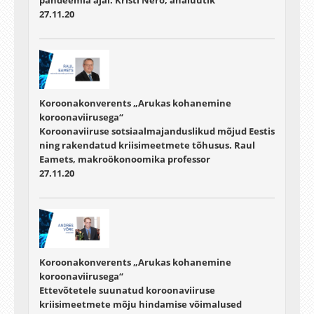
27.11.20
Koroonakonverents „Arukas kohanemine
koroonaviirusega“
Koroonaviiruse sotsiaalmajanduslikud mõjud Eestis
ning rakendatud kriisimeetmete tõhusus. Raul
Eamets, makroökonoomika professor
27.11.20
Koroonakonverents „Arukas kohanemine
koroonaviirusega“
Ettevõtetele suunatud koroonaviiruse
kriisimeetmete mõju hindamise võimalused