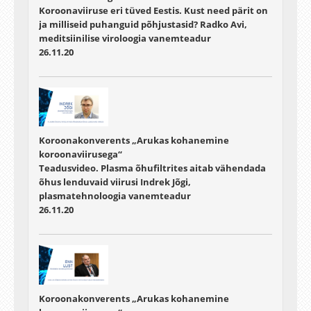
Koroonaviiruse eri tüved Eestis. Kust need pärit on
ja milliseid puhanguid põhjustasid? Radko Avi,
meditsiinilise viroloogia vanemteadur
26.11.20
Koroonakonverents „Arukas kohanemine
koroonaviirusega“
Teadusvideo. Plasma õhufiltrites aitab vähendada
õhus lenduvaid viirusi Indrek Jõgi,
plasmatehnoloogia vanemteadur
26.11.20
Koroonakonverents „Arukas kohanemine