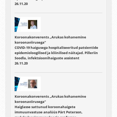
26.11.20
Koroonakonverents „Arukas kohanemine
koroonaviirusega“
COVID-19 haigusega hospitaliseeritud patsientide
epidemioloogilised ja kliinilised näitajad. Pilleriin
Soodla, infektsioonihaiguste assistent
26.11.20
Koroonakonverents „Arukas kohanemine
koroonaviirusega“
Haiglasse sattunud koroonahaigete
immuunvastuse analüüs Pärt Peterson,