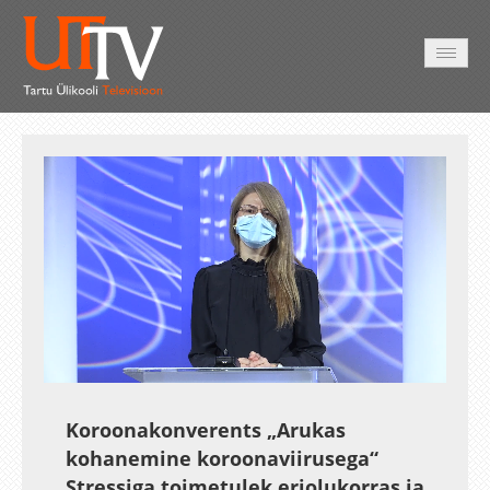
AVALEHT
VIDEOD
FOTOD
TEENUSED
Auto
Loaded
:
Unmute
Esituskiirused
Subtitles
3.58%
Koroonakonverents „Arukas
kohanemine koroonaviirusega“
Stressiga toimetulek eriolukorras ja