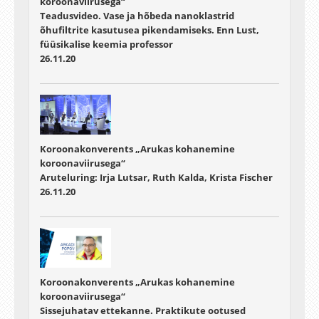
koroonaviirusega“
Teadusvideo. Vase ja hõbeda nanoklastrid
õhufiltrite kasutusea pikendamiseks. Enn Lust,
füüsikalise keemia professor
26.11.20
Koroonakonverents „Arukas kohanemine
koroonaviirusega“
Aruteluring: Irja Lutsar, Ruth Kalda, Krista Fischer
26.11.20
Koroonakonverents „Arukas kohanemine
koroonaviirusega“
Sissejuhatav ettekanne. Praktikute ootused