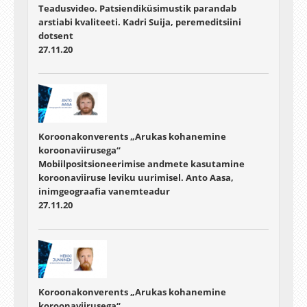
Teadusvideo. Patsiendiküsimustik parandab
arstiabi kvaliteeti. Kadri Suija, peremeditsiini
dotsent
27.11.20
Koroonakonverents „Arukas kohanemine
koroonaviirusega“
Mobiilpositsioneerimise andmete kasutamine
koroonaviiruse leviku uurimisel. Anto Aasa,
inimgeograafia vanemteadur
27.11.20
Koroonakonverents „Arukas kohanemine
koroonaviirusega“