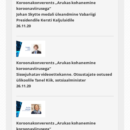
Koroonakonverents „Arukas kohanemine
koroonaviirusega“
Johan Skytte medali üleandmine Vabariigi
Presidendile Kersti Kaljulaidile
26.11.20
Koroonakonverents „Arukas kohanemine
koroonaviirusega“
Sissejuhatav videoettekanne. Otsustajate ootused
ülikoolile Tanel Kiik, sotsiaalminister
26.11.20
Koroonakonverents „Arukas kohanemine
koroonaviirusega“