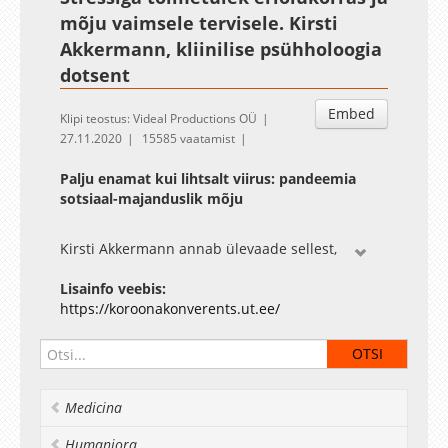
mõju vaimsele tervisele. Kirsti
Akkermann, kliinilise psühholoogia
dotsent
Embed
Klipi teostus: Videal Productions OÜ
27.11.2020
15585 vaatamist
Palju enamat kui lihtsalt viirus: pandeemia
sotsiaal-majanduslik mõju
Kirsti Akkermann annab ülevaade sellest,
millised olid inimeste vahetud hinnangud
stressiga toimetulekule eriolukorra ajal, mis
Lisainfo veebis:
aitas sellega toime tulla ja milline on selle
https://koroonakonverents.ut.ee/
võimalik mõju vaimsele tervisele. Uuring on
üheks alusmaterjaliks rahvastiku vaimse tervise
longituudses küsitlusuuringus, mille tulemuste
põhjal koostatakse vaimse tervise näitajate
Medicina
seirepakett.
Humaniora