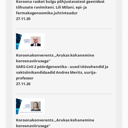
Koroona rasket kulgu põhjustavatest geenidest
tõhusate ravimiteni. Lili Milani, epi- ja
farmakogenoomika juhtivteadur
27.11.20
Koroonakonverents „Arukas kohanemine
koroonaviirusega“
SARS-CoV-2 pöördgeneetika - uued töövahendid ja
vaktsiinikandidaadid Andres Merits, uurija-
professor
27.11.20
Koroonakonverents „Arukas kohanemine
koroonaviirusega“