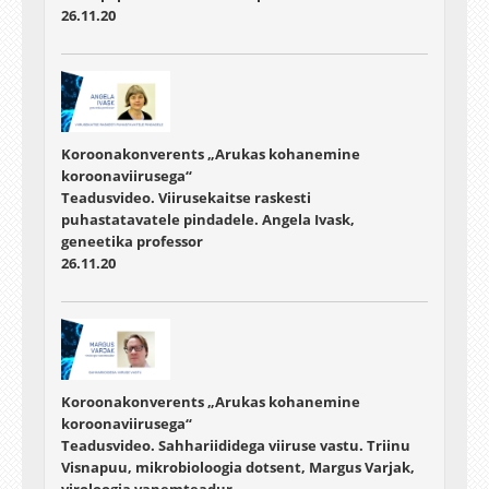
26.11.20
Koroonakonverents „Arukas kohanemine
koroonaviirusega“
Teadusvideo. Viirusekaitse raskesti
puhastatavatele pindadele. Angela Ivask,
geneetika professor
26.11.20
Koroonakonverents „Arukas kohanemine
koroonaviirusega“
Teadusvideo. Sahhariididega viiruse vastu. Triinu
Visnapuu, mikrobioloogia dotsent, Margus Varjak,