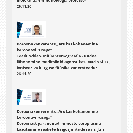
molekulaarimmunoloogia professor
26.11.20
Koroonakonverents „Arukas kohanemine
koroonaviirusega“
Teadusvideo. Müüontomograafia - uudne
lähenemine meditsiinidiagnostikas. Madis Kiisk,
ioniseeriva kiirguse füüsika vanemteadur
26.11.20
Koroonakonverents „Arukas kohanemine
koroonaviirusega“
Koroonast paranenud inimeste vereplasma
kasutamine raskete haigusjuhtude ravis. Juri