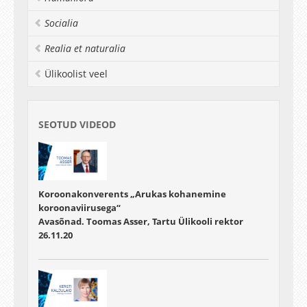
Socialia
Realia et naturalia
Ülikoolist veel
SEOTUD VIDEOD
Koroonakonverents „Arukas kohanemine
koroonaviirusega“
Avasõnad. Toomas Asser, Tartu Ülikooli rektor
26.11.20