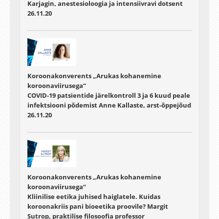
Karjagin, anestesioloogia ja intensiivravi dotsent
26.11.20
Koroonakonverents „Arukas kohanemine
koroonaviirusega“
COVID-19 patsientide järelkontroll 3 ja 6 kuud peale
infektsiooni põdemist Anne Kallaste, arst-õppejõud
26.11.20
Koroonakonverents „Arukas kohanemine
koroonaviirusega“
Kliinilise eetika juhised haiglatele. Kuidas
koroonakriis pani bioeetika proovile? Margit
Sutrop, praktilise filosoofia professor