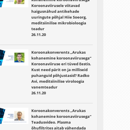
Koroonaviirusele viitavad
haigusnähud antikehade
uuringute põhjal Hiie Soeorg,
meditsiinilise mikrobioloogia
teadur
26.11.20
Koroonakonverents „Arukas
kohanemine koroonaviirusega“
Koroonaviiruse eri tüved Eestis.
Kust need pärit on ja milliseid
puhanguid põhjustasid? Radko
Avi, meditsiinilise viroloogia
vanemteadur
26.11.20
Koroonakonverents „Arukas
kohanemine koroonaviirusega“
Teadusvideo. Plasma
õhufiltrites aitab vähendada