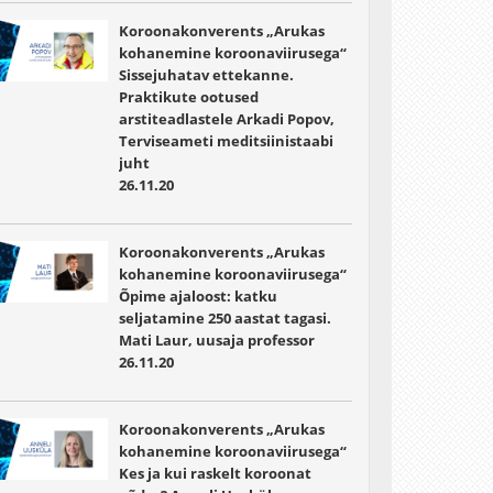
Koroonakonverents „Arukas
kohanemine koroonaviirusega“
Sissejuhatav ettekanne.
Praktikute ootused
arstiteadlastele Arkadi Popov,
Terviseameti meditsiinistaabi
juht
26.11.20
Koroonakonverents „Arukas
kohanemine koroonaviirusega“
Õpime ajaloost: katku
seljatamine 250 aastat tagasi.
Mati Laur, uusaja professor
26.11.20
Koroonakonverents „Arukas
kohanemine koroonaviirusega“
Kes ja kui raskelt koroonat