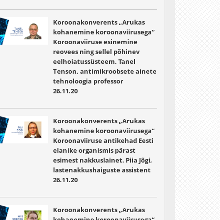
Koroonakonverents „Arukas
kohanemine koroonaviirusega“
Koroonaviiruse esinemine
reovees ning sellel põhinev
eelhoiatussüsteem. Tanel
Tenson, antimikroobsete ainete
tehnoloogia professor
26.11.20
Koroonakonverents „Arukas
kohanemine koroonaviirusega“
Koroonaviiruse antikehad Eesti
elanike organismis pärast
esimest nakkuslainet. Piia Jõgi,
lastenakkushaiguste assistent
26.11.20
Koroonakonverents „Arukas
kohanemine koroonaviirusega“