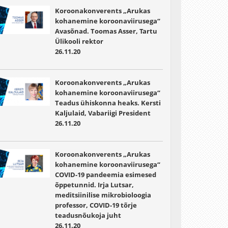
Koroonakonverents „Arukas
kohanemine koroonaviirusega“
Avasõnad. Toomas Asser, Tartu
Ülikooli rektor
26.11.20
Koroonakonverents „Arukas
kohanemine koroonaviirusega“
Teadus ühiskonna heaks. Kersti
Kaljulaid, Vabariigi President
26.11.20
Koroonakonverents „Arukas
kohanemine koroonaviirusega“
COVID-19 pandeemia esimesed
õppetunnid. Irja Lutsar,
meditsiinilise mikrobioloogia
professor, COVID-19 tõrje
teadusnõukoja juht
26.11.20