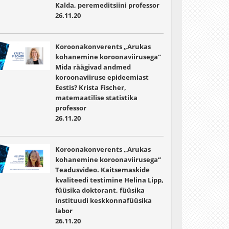
Kalda, peremeditsiini professor
26.11.20
Koroonakonverents „Arukas
kohanemine koroonaviirusega“
Mida räägivad andmed
koroonaviiruse epideemiast
Eestis? Krista Fischer,
matemaatilise statistika
professor
26.11.20
Koroonakonverents „Arukas
kohanemine koroonaviirusega“
Teadusvideo. Kaitsemaskide
kvaliteedi testimine Helina Lipp,
füüsika doktorant, füüsika
instituudi keskkonnafüüsika
labor
26.11.20