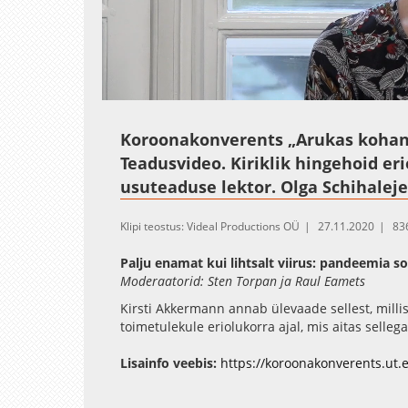
Loaded
:
Unmute
31.09%
Koroonakonverents „Arukas kohan
Teadusvideo. Kiriklik hingehoid eri
usuteaduse lektor. Olga Schihaleje
Klipi teostus: Videal Productions OÜ
27.11.2020
83
Palju enamat kui lihtsalt viirus: pandeemia s
Moderaatorid: Sten Torpan ja Raul Eamets
Kirsti Akkermann annab ülevaade sellest, mill
toimetulekule eriolukorra ajal, mis aitas selleg
tervisele. Uuring on üheks alusmaterjaliks rah
mille tulemuste põhjal koostatakse vaimse tervi
Lisainfo veebis:
https://koroonakonverents.ut.