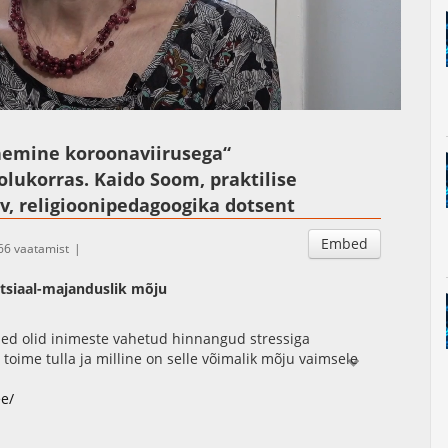
Auto
Esituskiirused
emine koroonaviirusega“
olukorras. Kaido Soom, praktilise
v, religioonipedagoogika dotsent
Embed
66 vaatamist
otsiaal-majanduslik mõju
ised olid inimeste vahetud hinnangud stressiga
a toime tulla ja milline on selle võimalik mõju vaimsele
vastiku vaimse tervise longituudses küsitlusuuringus,
se näitajate seirepakett.
ee/