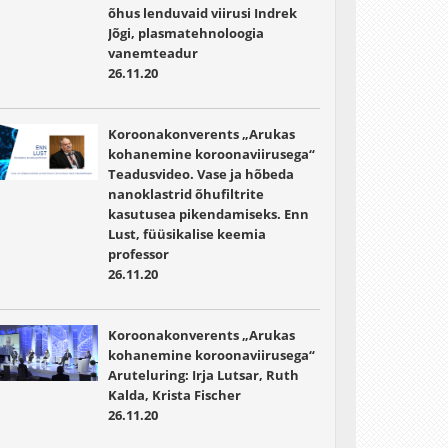
õhus lenduvaid viirusi Indrek
Jõgi, plasmatehnoloogia
vanemteadur
26.11.20
Koroonakonverents „Arukas
kohanemine koroonaviirusega“
Teadusvideo. Vase ja hõbeda
nanoklastrid õhufiltrite
kasutusea pikendamiseks. Enn
Lust, füüsikalise keemia
professor
26.11.20
Koroonakonverents „Arukas
kohanemine koroonaviirusega“
Aruteluring: Irja Lutsar, Ruth
Kalda, Krista Fischer
26.11.20