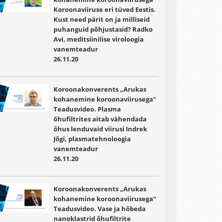
Koroonaviiruse eri tüved Eestis.
Kust need pärit on ja milliseid
puhanguid põhjustasid? Radko
Avi, meditsiinilise viroloogia
vanemteadur
26.11.20
Koroonakonverents „Arukas
kohanemine koroonaviirusega“
Teadusvideo. Plasma
õhufiltrites aitab vähendada
õhus lenduvaid viirusi Indrek
Jõgi, plasmatehnoloogia
vanemteadur
26.11.20
Koroonakonverents „Arukas
kohanemine koroonaviirusega“
Teadusvideo. Vase ja hõbeda
nanoklastrid õhufiltrite