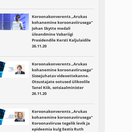
Koroonakonverents „Arukas
kohanemine koroonaviirusega“
Johan Skytte medali
üleandmine Vabariigi
Presidendile Kersti Kaljulaidile
26.11.20
Koroonakonverents „Arukas
kohanemine koroonaviirusega“
Sissejuhatav videoettekanne.
Otsustajate ootused ülikoolile
Tanel Kiik, sotsiaalminister
26.11.20
Koroonakonverents „Arukas
kohanemine koroonaviirusega“
Koroonaviiruse tegelik levik ja
epideemia kulg Eestis Ruth