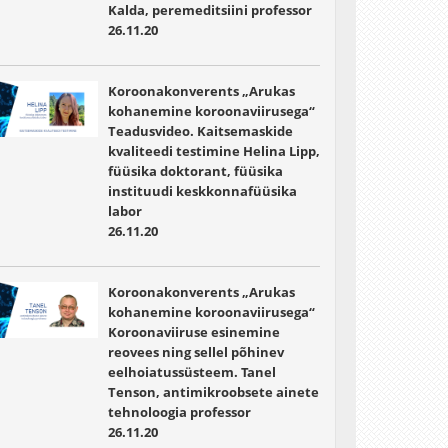
Kalda, peremeditsiini professor
26.11.20
Koroonakonverents „Arukas
kohanemine koroonaviirusega“
Teadusvideo. Kaitsemaskide
kvaliteedi testimine Helina Lipp,
füüsika doktorant, füüsika
instituudi keskkonnafüüsika
labor
26.11.20
Koroonakonverents „Arukas
kohanemine koroonaviirusega“
Koroonaviiruse esinemine
reovees ning sellel põhinev
eelhoiatussüsteem. Tanel
Tenson, antimikroobsete ainete
tehnoloogia professor
26.11.20