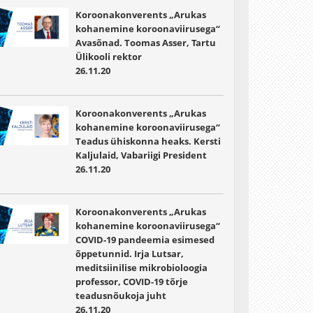
Koroonakonverents „Arukas
kohanemine koroonaviirusega“
Avasõnad. Toomas Asser, Tartu
Ülikooli rektor
26.11.20
Koroonakonverents „Arukas
kohanemine koroonaviirusega“
Teadus ühiskonna heaks. Kersti
Kaljulaid, Vabariigi President
26.11.20
Koroonakonverents „Arukas
kohanemine koroonaviirusega“
COVID-19 pandeemia esimesed
õppetunnid. Irja Lutsar,
meditsiinilise mikrobioloogia
professor, COVID-19 tõrje
teadusnõukoja juht
26.11.20