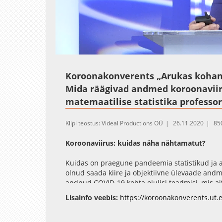
Loaded
:
Unmute
4.17%
Koroonakonverents „Arukas kohan
Mida räägivad andmed koroonaviiru
matemaatilise statistika professor
Klipi teostus: Videal Productions OÜ
26.11.2020
85
Koroonaviirus: kuidas näha nähtamatut?
Kuidas on praegune pandeemia statistikud ja
olnud saada kiire ja objektiivne ülevaade and
andnud COVID-19 kohta olulisi teadmisi, mis ai
meetmeid. Üks keerukamaid ülesandeid on aga
Lisainfo veebis:
https://koroonakonverents.ut.
Fischer selle üle, millele seejuures tugineda s