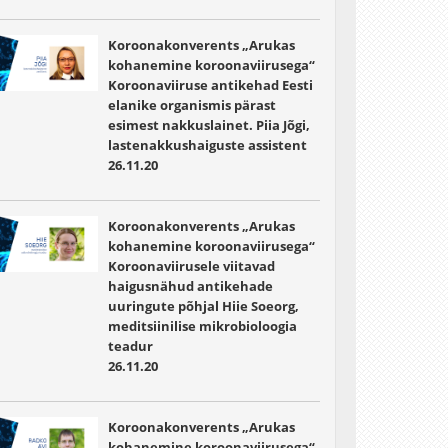
Koroonakonverents „Arukas
kohanemine koroonaviirusega“
Koroonaviiruse antikehad Eesti
elanike organismis pärast
esimest nakkuslainet. Piia Jõgi,
lastenakkushaiguste assistent
26.11.20
Koroonakonverents „Arukas
kohanemine koroonaviirusega“
Koroonaviirusele viitavad
haigusnähud antikehade
uuringute põhjal Hiie Soeorg,
meditsiinilise mikrobioloogia
teadur
26.11.20
Koroonakonverents „Arukas
kohanemine koroonaviirusega“