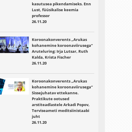
kasutusea pikendamiseks. Enn
Lust, füüsikalise keemia
professor
26.11.20
Koroonakonverents „Arukas
kohanemine koroonaviirusega“
Aruteluring: Irja Lutsar, Ruth
Kalda, Krista Fischer
26.11.20
Koroonakonverents „Arukas
kohanemine koroonaviirusega“
Sissejuhatav ettekanne.
Praktikute ootused
arstiteadlastele Arkadi Popov,
Terviseameti meditsiinistaabi
juht
26.11.20