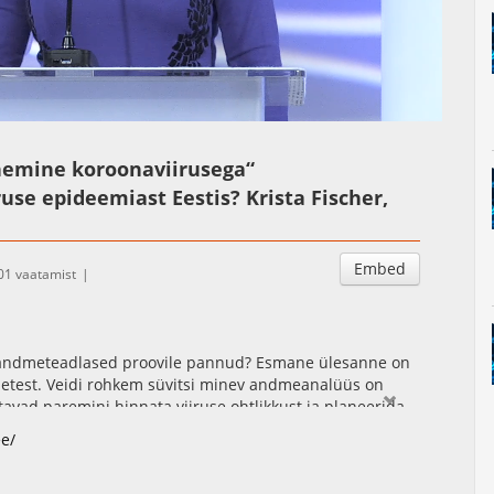
Auto
Esituskiirused
Subtitles
emine koroonaviirusega“
se epideemiast Eestis? Krista Fischer,
Embed
01 vaatamist
 andmeteadlased proovile pannud? Esmane ülesanne on
metest. Veidi rohkem süvitsi minev andmeanalüüs on
tavad paremini hinnata viiruse ohtlikkust ja planeerida
 epideemia kulu prognoosimine. Ettekandes arutleb
ee/
aame ja kui hästi on see seni õnnestunud.