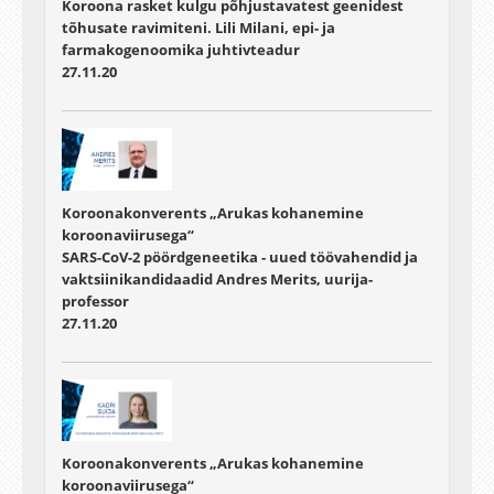
Koroona rasket kulgu põhjustavatest geenidest
tõhusate ravimiteni. Lili Milani, epi- ja
farmakogenoomika juhtivteadur
27.11.20
Koroonakonverents „Arukas kohanemine
koroonaviirusega“
SARS-CoV-2 pöördgeneetika - uued töövahendid ja
vaktsiinikandidaadid Andres Merits, uurija-
professor
27.11.20
Koroonakonverents „Arukas kohanemine
koroonaviirusega“