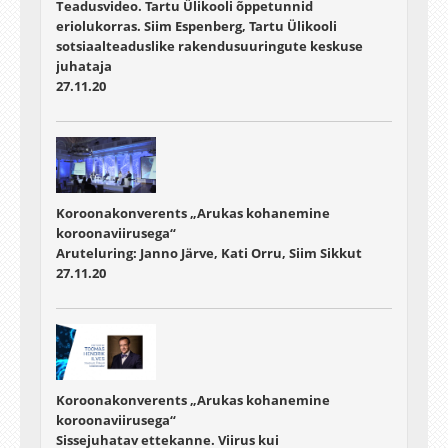
Teadusvideo. Tartu Ülikooli õppetunnid
eriolukorras. Siim Espenberg, Tartu Ülikooli
sotsiaalteaduslike rakendusuuringute keskuse
juhataja
27.11.20
Koroonakonverents „Arukas kohanemine
koroonaviirusega“
Aruteluring: Janno Järve, Kati Orru, Siim Sikkut
27.11.20
Koroonakonverents „Arukas kohanemine
koroonaviirusega“
Sissejuhatav ettekanne. Viirus kui