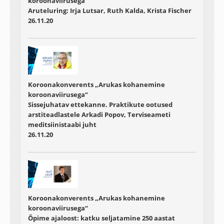
koroonaviirusega“
Aruteluring: Irja Lutsar, Ruth Kalda, Krista Fischer
26.11.20
Koroonakonverents „Arukas kohanemine
koroonaviirusega“
Sissejuhatav ettekanne. Praktikute ootused
arstiteadlastele Arkadi Popov, Terviseameti
meditsiinistaabi juht
26.11.20
Koroonakonverents „Arukas kohanemine
koroonaviirusega“
Õpime ajaloost: katku seljatamine 250 aastat