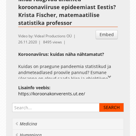
koroonaviiruse epideemiast Eestis?
Krista Fischer, matemaatilise
statistika professor
Embed
Video by: Videal Productions OÜ
26.11.2020
8495 views
Koroonaviirus: kuidas näha nähtamatut?
Kuidas on praegune pandeemia statistikud ja
andmeteadlased proovile pannud? Esmane
ülesanne on olnud saada kiire ja objektiivne
ülevaade andmetest. Veidi rohkem süvitsi minev
Lisainfo veebis:
andmeanalüüs on andnud COVID-19 kohta
https://koroonakonverents.ut.ee/
olulisi teadmisi, mis aitavad paremini hinnata
viiruse ohtlikkust ja planeerida meetmeid. Üks
keerukamaid ülesandeid on aga epideemia kulu
prognoosimine. Ettekandes arutleb Fischer selle
üle, millele seejuures tugineda saame ja kui
Medicina
hästi on see seni õnnestunud.
Humaniora