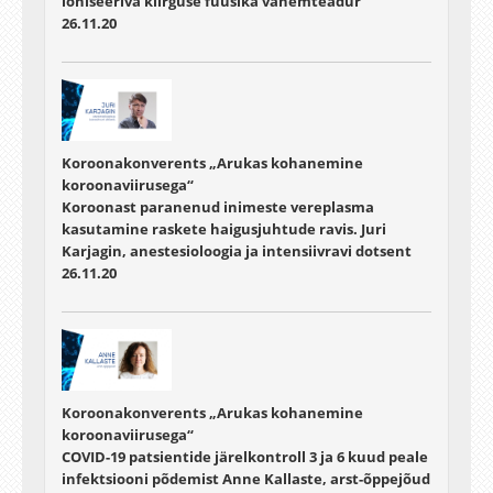
ioniseeriva kiirguse füüsika vanemteadur
26.11.20
Koroonakonverents „Arukas kohanemine
koroonaviirusega“
Koroonast paranenud inimeste vereplasma
kasutamine raskete haigusjuhtude ravis. Juri
Karjagin, anestesioloogia ja intensiivravi dotsent
26.11.20
Koroonakonverents „Arukas kohanemine
koroonaviirusega“
COVID-19 patsientide järelkontroll 3 ja 6 kuud peale
infektsiooni põdemist Anne Kallaste, arst-õppejõud