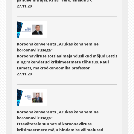
27.11.20
Koroonakonverents „Arukas kohanemine
koroonaviirusega“
Koroonaviiruse sotsiaalmajanduslikud mõjud Eestis
ning rakendatud kriisimeetmete tõhusus. Raul
Eamets, makroökonoomika professor
27.11.20
Koroonakonverents „Arukas kohanemine
koroonaviirusega“
Ettevõtetele suunatud koroonaviiruse
kriisimeetmete mõju hindamise võimalused