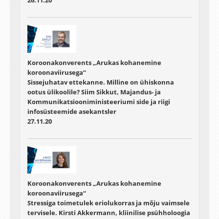
26.11.20
Koroonakonverents „Arukas kohanemine
koroonaviirusega“
Sissejuhatav ettekanne. Milline on ühiskonna
ootus ülikoolile? Siim Sikkut, Majandus- ja
Kommunikatsiooniministeeriumi side ja riigi
infosüsteemide asekantsler
27.11.20
Koroonakonverents „Arukas kohanemine
koroonaviirusega“
Stressiga toimetulek eriolukorras ja mõju vaimsele
tervisele. Kirsti Akkermann, kliinilise psühholoogia