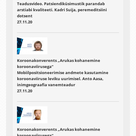
Teadusvideo. Patsiendiküsimustik parandab
arstiabi kvaliteeti. Kadri Suija, peremeditsiini
dotsent
27.11.20
Koroonakonverents „Arukas kohanemine
koroonaviirusega“
Mobiilpositsioneerimise andmete kasutamine
koroonaviiruse leviku uurimisel. Anto Aasa,
inimgeograafia vanemteadur
27.11.20
Koroonakonverents „Arukas kohanemine
koroonaviirusega“