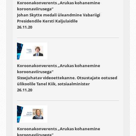
Koroonakonverents „Arukas kohanemine
koroonaviirusega“
Johan Skytte medali üleandmine Vabariigi
Presidendile Kersti Kaljulaidile
26.11.20
Koroonakonverents „Arukas kohanemine
koroonaviirusega“
Sissejuhatav videoettekanne. Otsustajate ootused
ülikoolile Tanel Kiik, sotsiaalminister
26.11.20
Koroonakonverents „Arukas kohanemine
koroonaviirusega“