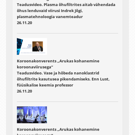
Teadusvideo. Plasma õhufiltrites aitab vähendada
õhus lenduvaid viirusi Indrek Jõgi,
plasmatehnoloogia vanemteadur
26.11.20
Koroonakonverents „Arukas kohanemine
koroonaviirusega“
Teadusvideo. Vase ja hõbeda nanoklastrid
õhufiltrite kasutusea pikendamiseks. Enn Lust,
füüsikalise keemia professor
26.11.20
Koroonakonverents „Arukas kohanemine