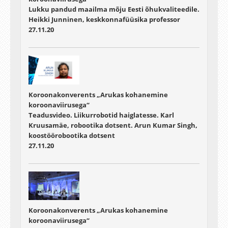
Lukku pandud maailma mõju Eesti õhukvaliteedile.
Heikki Junninen, keskkonnafüüsika professor
27.11.20
Koroonakonverents „Arukas kohanemine
koroonaviirusega“
Teadusvideo. Liikurrobotid haiglatesse. Karl
Kruusamäe, robootika dotsent. Arun Kumar Singh,
koostöörobootika dotsent
27.11.20
Koroonakonverents „Arukas kohanemine
koroonaviirusega“