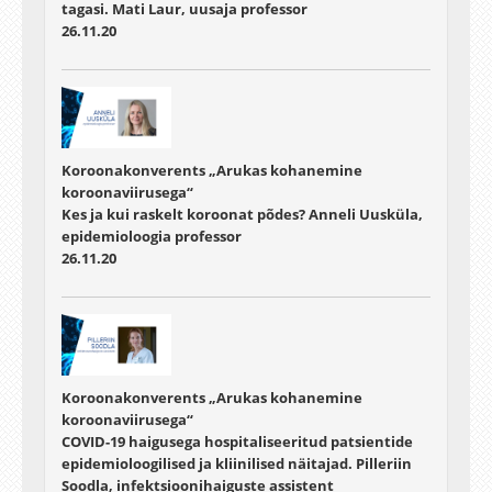
tagasi. Mati Laur, uusaja professor
26.11.20
Koroonakonverents „Arukas kohanemine
koroonaviirusega“
Kes ja kui raskelt koroonat põdes? Anneli Uusküla,
epidemioloogia professor
26.11.20
Koroonakonverents „Arukas kohanemine
koroonaviirusega“
COVID-19 haigusega hospitaliseeritud patsientide
epidemioloogilised ja kliinilised näitajad. Pilleriin
Soodla, infektsioonihaiguste assistent