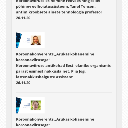
Koroonaviiruse esinemine reovees ning sellel
põhinev eelhoiatussüsteem. Tanel Tenson,
antimikroobsete ainete tehnoloogia professor
26.11.20
Koroonakonverents „Arukas kohanemine
koroonaviirusega“
Koroonaviiruse antikehad Eesti elanike organismis
pärast esimest nakkuslainet. Piia Jõgi,
lastenakkushaiguste assistent
26.11.20
Koroonakonverents „Arukas kohanemine
koroonaviirusega“