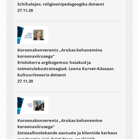
Schihalejev, religioonipedagoogika dotsent
27.11.20
Koroonakonverents „Arukas kohanemine
koroonaviirusega“
Eriolukorra argikogemus: hoiakud ja
toimetulekustrateegiad. Leena Kurvet-Käosaar,
kultuuriteooria dotsent
27.11.20
Koroonakonverents „Arukas kohanemine
koroonaviirusega“
Sotsiaalhoolekande asutuste ja klientide kerksus
pandeemia ajal. Kristi Nero, analüütik