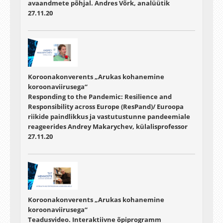
avaandmete põhjal. Andres Võrk, analüütik
27.11.20
Koroonakonverents „Arukas kohanemine
koroonaviirusega“
Responding to the Pandemic: Resilience and
Responsibility across Europe (ResPand)/ Euroopa
riikide paindlikkus ja vastutustunne pandeemiale
reageerides Andrey Makarychev, külalisprofessor
27.11.20
Koroonakonverents „Arukas kohanemine
koroonaviirusega“
Teadusvideo. Interaktiivne õpiprogramm