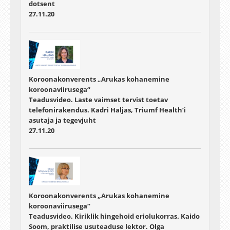
dotsent
27.11.20
Koroonakonverents „Arukas kohanemine
koroonaviirusega“
Teadusvideo. Laste vaimset tervist toetav
telefonirakendus. Kadri Haljas, Triumf Health’i
asutaja ja tegevjuht
27.11.20
Koroonakonverents „Arukas kohanemine
koroonaviirusega“
Teadusvideo. Kiriklik hingehoid eriolukorras. Kaido
Soom, praktilise usuteaduse lektor. Olga