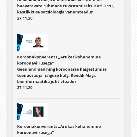
haavatavate rühmade tuvastamiseks. Kati Orru,
kestlikkuse sotsioloogia vanemteadur
27.11.20
Koroonakonverents „Arukas kohanemine
koroonaviirusega“
Geeniandmed ning koroonasse haigestumise
tõenäosus ja haiguse kulg. Reedik Mägi,
bioinformaatika juhtivteadur
27.11.20
Koroonakonverents „Arukas kohanemine
koroonaviirusega“