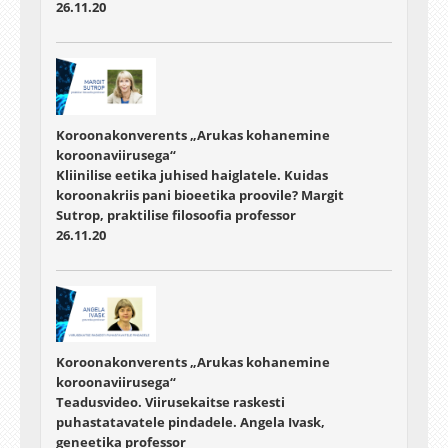
26.11.20
Koroonakonverents „Arukas kohanemine
koroonaviirusega“
Kliinilise eetika juhised haiglatele. Kuidas
koroonakriis pani bioeetika proovile? Margit
Sutrop, praktilise filosoofia professor
26.11.20
Koroonakonverents „Arukas kohanemine
koroonaviirusega“
Teadusvideo. Viirusekaitse raskesti
puhastatavatele pindadele. Angela Ivask,
geneetika professor