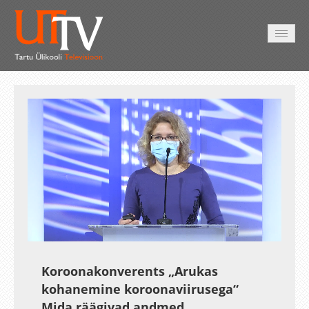
HOME
VIDEO
PHOTO
SERVICES
Auto
Loaded
:
Unmute
Esituskiirused
Subtitles
4.31%
Koroonakonverents „Arukas
kohanemine koroonaviirusega“
Mida räägivad andmed