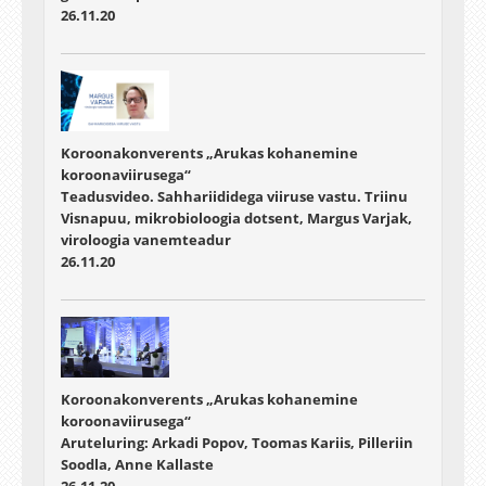
26.11.20
Koroonakonverents „Arukas kohanemine
koroonaviirusega“
Teadusvideo. Sahhariididega viiruse vastu. Triinu
Visnapuu, mikrobioloogia dotsent, Margus Varjak,
viroloogia vanemteadur
26.11.20
Koroonakonverents „Arukas kohanemine
koroonaviirusega“
Aruteluring: Arkadi Popov, Toomas Kariis, Pilleriin
Soodla, Anne Kallaste