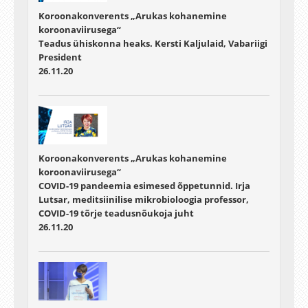
Koroonakonverents „Arukas kohanemine
koroonaviirusega“
Teadus ühiskonna heaks. Kersti Kaljulaid, Vabariigi
President
26.11.20
Koroonakonverents „Arukas kohanemine
koroonaviirusega“
COVID-19 pandeemia esimesed õppetunnid. Irja
Lutsar, meditsiinilise mikrobioloogia professor,
COVID-19 tõrje teadusnõukoja juht
26.11.20