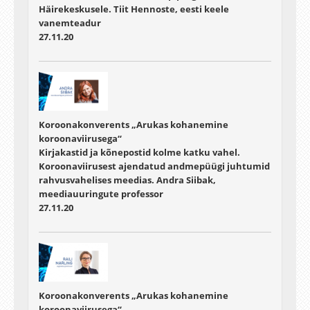
Häirekeskusele. Tiit Hennoste, eesti keele
vanemteadur
27.11.20
Koroonakonverents „Arukas kohanemine
koroonaviirusega“
Kirjakastid ja kõnepostid kolme katku vahel.
Koroonaviirusest ajendatud andmepüügi juhtumid
rahvusvahelises meedias. Andra Siibak,
meediauuringute professor
27.11.20
Koroonakonverents „Arukas kohanemine
koroonaviirusega“