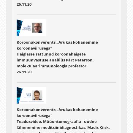
26.11.20
Koroonakonverents „Arukas kohanemine
koroonaviirusega“
Haiglasse sattunud koroonahaigete
immuunvastuse analüüs Pärt Peterson,
molekulaarimmunoloogia professor
26.11.20
Koroonakonverents „Arukas kohanemine
koroonaviirusega“
Teadusvideo. Müüontomograafia - uudne
lähenemine meditsiinidiagnostikas. Madis Kiisk,