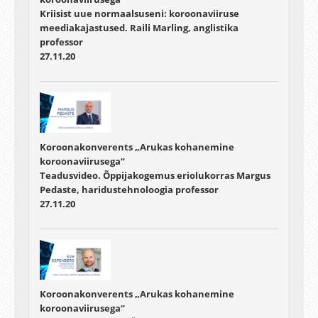
Kriisist uue normaalsuseni: koroonaviiruse
meediakajastused. Raili Marling, anglistika
professor
27.11.20
Koroonakonverents „Arukas kohanemine
koroonaviirusega“
Teadusvideo. Õppijakogemus eriolukorras Margus
Pedaste, haridustehnoloogia professor
27.11.20
Koroonakonverents „Arukas kohanemine
koroonaviirusega“