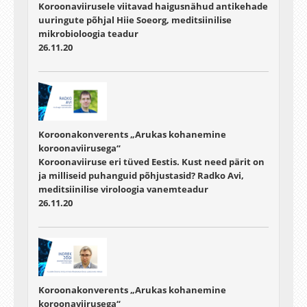
Koroonaviirusele viitavad haigusnähud antikehade
uuringute põhjal Hiie Soeorg, meditsiinilise
mikrobioloogia teadur
26.11.20
Koroonakonverents „Arukas kohanemine
koroonaviirusega“
Koroonaviiruse eri tüved Eestis. Kust need pärit on
ja milliseid puhanguid põhjustasid? Radko Avi,
meditsiinilise viroloogia vanemteadur
26.11.20
Koroonakonverents „Arukas kohanemine
koroonaviirusega“