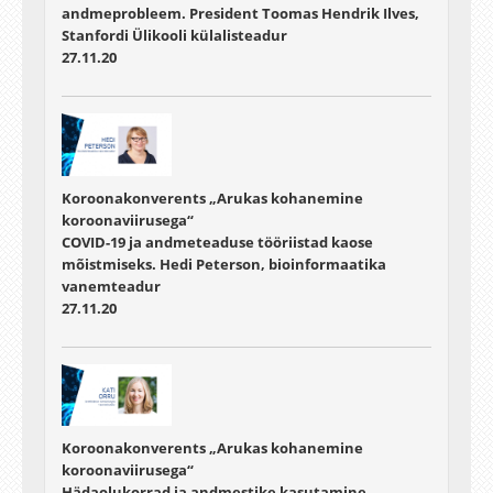
andmeprobleem. President Toomas Hendrik Ilves,
Stanfordi Ülikooli külalisteadur
27.11.20
Koroonakonverents „Arukas kohanemine
koroonaviirusega“
COVID-19 ja andmeteaduse tööriistad kaose
mõistmiseks. Hedi Peterson, bioinformaatika
vanemteadur
27.11.20
Koroonakonverents „Arukas kohanemine
koroonaviirusega“
Hädaolukorrad ja andmestike kasutamine