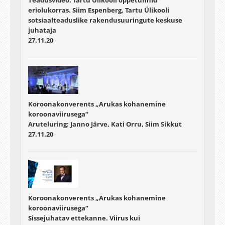
eriolukorras. Siim Espenberg, Tartu Ülikooli
sotsiaalteaduslike rakendusuuringute keskuse
juhataja
27.11.20
Koroonakonverents „Arukas kohanemine
koroonaviirusega“
Aruteluring: Janno Järve, Kati Orru, Siim Sikkut
27.11.20
Koroonakonverents „Arukas kohanemine
koroonaviirusega“
Sissejuhatav ettekanne. Viirus kui