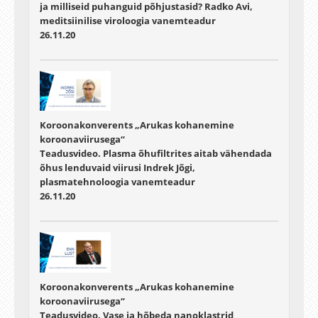
ja milliseid puhanguid põhjustasid? Radko Avi,
meditsiinilise viroloogia vanemteadur
26.11.20
Koroonakonverents „Arukas kohanemine
koroonaviirusega“
Teadusvideo. Plasma õhufiltrites aitab vähendada
õhus lenduvaid viirusi Indrek Jõgi,
plasmatehnoloogia vanemteadur
26.11.20
Koroonakonverents „Arukas kohanemine
koroonaviirusega“
Teadusvideo. Vase ja hõbeda nanoklastrid