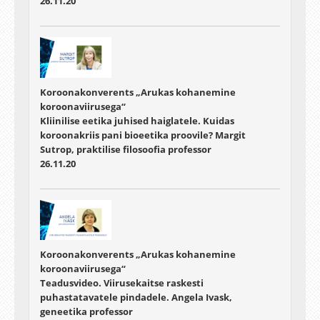
26.11.20
Koroonakonverents „Arukas kohanemine
koroonaviirusega“
Kliinilise eetika juhised haiglatele. Kuidas
koroonakriis pani bioeetika proovile? Margit
Sutrop, praktilise filosoofia professor
26.11.20
Koroonakonverents „Arukas kohanemine
koroonaviirusega“
Teadusvideo. Viirusekaitse raskesti
puhastatavatele pindadele. Angela Ivask,
geneetika professor