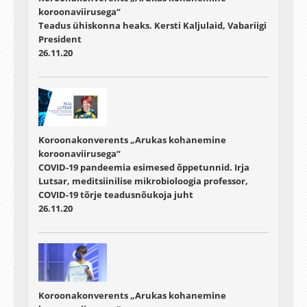
koroonaviirusega“
Teadus ühiskonna heaks. Kersti Kaljulaid, Vabariigi
President
26.11.20
Koroonakonverents „Arukas kohanemine
koroonaviirusega“
COVID-19 pandeemia esimesed õppetunnid. Irja
Lutsar, meditsiinilise mikrobioloogia professor,
COVID-19 tõrje teadusnõukoja juht
26.11.20
Koroonakonverents „Arukas kohanemine