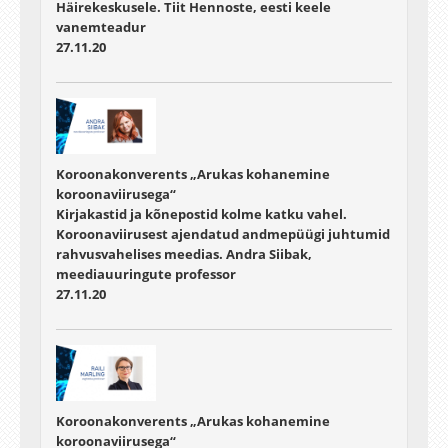
Häirekeskusele. Tiit Hennoste, eesti keele
vanemteadur
27.11.20
Koroonakonverents „Arukas kohanemine
koroonaviirusega“
Kirjakastid ja kõnepostid kolme katku vahel.
Koroonaviirusest ajendatud andmepüügi juhtumid
rahvusvahelises meedias. Andra Siibak,
meediauuringute professor
27.11.20
Koroonakonverents „Arukas kohanemine
koroonaviirusega“