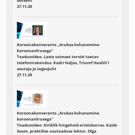
dotsent
27.11.20
Koroonakonverents „Arukas kohanemine
koroonaviirusega“
Teadusvideo. Laste vaimset tervist toetav
telefonirakendus. Kadri Haljas, Triumf Health’i
asutaja ja tegevjuht
27.11.20
Koroonakonverents „Arukas kohanemine
koroonaviirusega“
Teadusvideo. Kiriklik hingehoid eriolukorras. Kaido
Soom, praktilise usuteaduse lektor. Olga