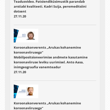
Teadusvideo. Patsiendiküsimustik parandab
arstiabi kvaliteeti. Kadri Suija, peremeditsiini
dotsent
27.11.20
Koroonakonverents „Arukas kohanemine
koroonaviirusega“
Mobiilpositsioneerimise andmete kasutamine
koroonaviiruse leviku uurimisel. Anto Aasa,
inimgeograafia vanemteadur
27.11.20
Koroonakonverents „Arukas kohanemine
koroonaviirusega“