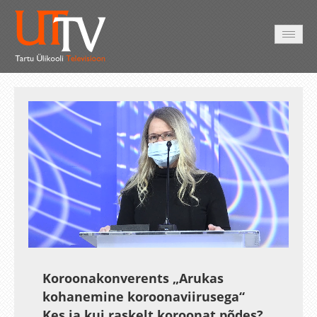
HOME
VIDEO
PHOTO
SERVICES
Auto
Loaded
:
Unmute
Esituskiirused
Subtitles
4.15%
Koroonakonverents „Arukas
kohanemine koroonaviirusega“
Kes ja kui raskelt koroonat põdes?