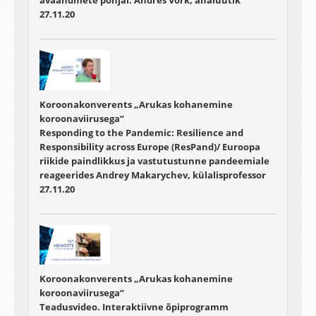
avaandmete põhjal. Andres Võrk, analüütik
27.11.20
Koroonakonverents „Arukas kohanemine
koroonaviirusega“
Responding to the Pandemic: Resilience and
Responsibility across Europe (ResPand)/ Euroopa
riikide paindlikkus ja vastutustunne pandeemiale
reageerides Andrey Makarychev, külalisprofessor
27.11.20
Koroonakonverents „Arukas kohanemine
koroonaviirusega“
Teadusvideo. Interaktiivne õpiprogramm