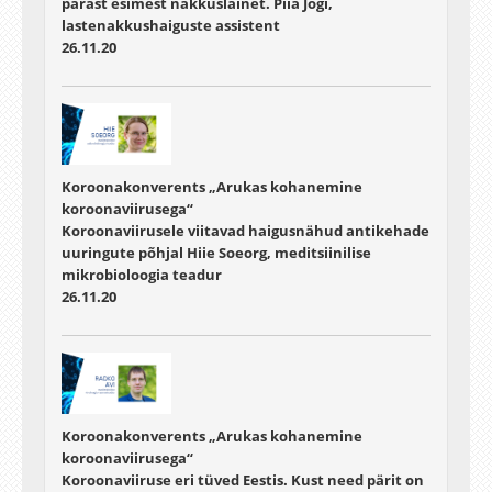
pärast esimest nakkuslainet. Piia Jõgi,
lastenakkushaiguste assistent
26.11.20
Koroonakonverents „Arukas kohanemine
koroonaviirusega“
Koroonaviirusele viitavad haigusnähud antikehade
uuringute põhjal Hiie Soeorg, meditsiinilise
mikrobioloogia teadur
26.11.20
Koroonakonverents „Arukas kohanemine
koroonaviirusega“
Koroonaviiruse eri tüved Eestis. Kust need pärit on