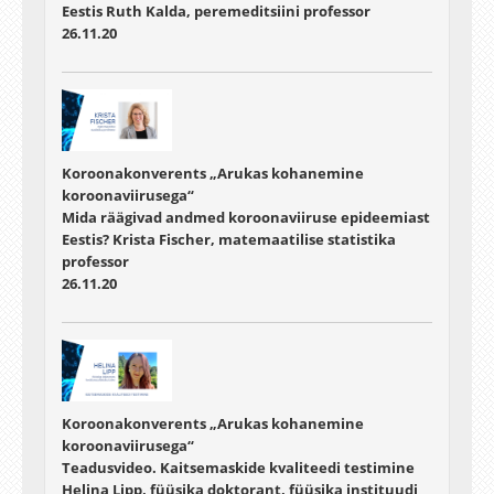
Eestis Ruth Kalda, peremeditsiini professor
26.11.20
Koroonakonverents „Arukas kohanemine
koroonaviirusega“
Mida räägivad andmed koroonaviiruse epideemiast
Eestis? Krista Fischer, matemaatilise statistika
professor
26.11.20
Koroonakonverents „Arukas kohanemine
koroonaviirusega“
Teadusvideo. Kaitsemaskide kvaliteedi testimine
Helina Lipp, füüsika doktorant, füüsika instituudi