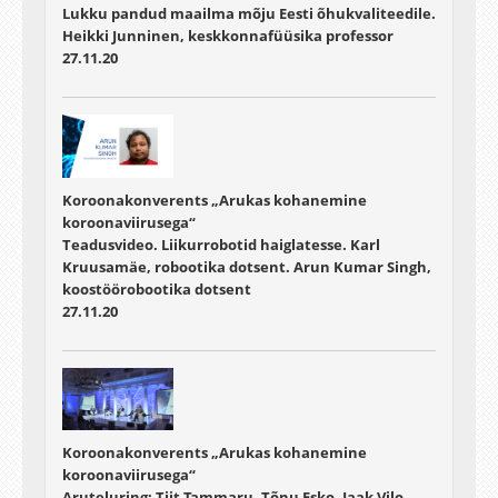
Lukku pandud maailma mõju Eesti õhukvaliteedile.
Heikki Junninen, keskkonnafüüsika professor
27.11.20
Koroonakonverents „Arukas kohanemine
koroonaviirusega“
Teadusvideo. Liikurrobotid haiglatesse. Karl
Kruusamäe, robootika dotsent. Arun Kumar Singh,
koostöörobootika dotsent
27.11.20
Koroonakonverents „Arukas kohanemine
koroonaviirusega“
Aruteluring: Tiit Tammaru, Tõnu Esko, Jaak Vilo