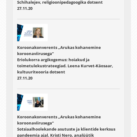
Schihalejev, religioonipedagoogika dotsent
27.11.20
Koroonakonverents „Arukas kohanemine
koroonaviirusega“
Eriolukorra argikogemus: hoiakud ja
toimetulekustrateegiad. Leena Kurvet-Käosaar,
kultuuriteooria dotsent
27.11.20
Koroonakonverents „Arukas kohanemine
koroonaviirusega“
Sotsiaalhoolekande asutuste ja klientide kerksus
pandeemia ajal. Kristi Nero, analüütik