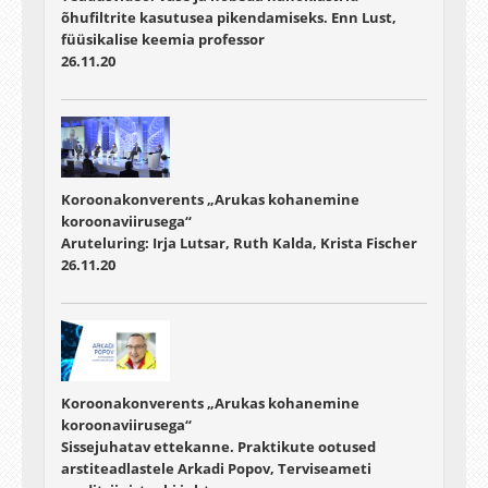
õhufiltrite kasutusea pikendamiseks. Enn Lust,
füüsikalise keemia professor
26.11.20
Koroonakonverents „Arukas kohanemine
koroonaviirusega“
Aruteluring: Irja Lutsar, Ruth Kalda, Krista Fischer
26.11.20
Koroonakonverents „Arukas kohanemine
koroonaviirusega“
Sissejuhatav ettekanne. Praktikute ootused
arstiteadlastele Arkadi Popov, Terviseameti