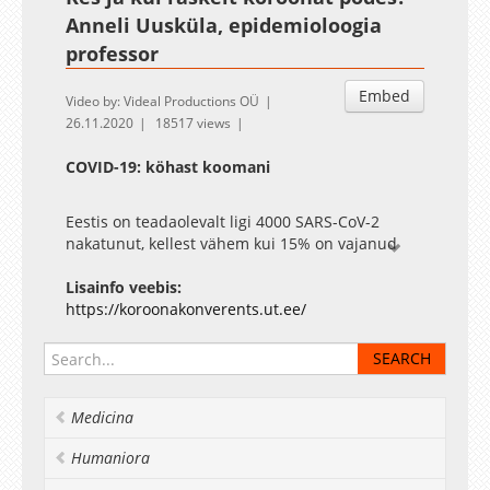
Anneli Uusküla, epidemioloogia
professor
Embed
Video by: Videal Productions OÜ
26.11.2020
18517 views
COVID-19: köhast koomani
Eestis on teadaolevalt ligi 4000 SARS-CoV-2
nakatunut, kellest vähem kui 15% on vajanud
haiglaravi. Ettekandes esitatakse kõigi Eesti
SARS-CoV-2 nakatunute haigestumise ja haiguse
Lisainfo veebis:
kulu tõsidusastmete rahvastikupõhise analüüsi
https://koroonakonverents.ut.ee/
esialgsed tulemused.
Medicina
Humaniora