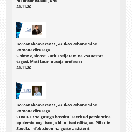
meditsiinistaabi juht
26.11.20
Koroonakonverents „Arukas kohanemine
koroonaviirusega“
Õpime ajaloost: katku seljatamine 250 aastat
tagasi. Mati Laur, uusaja professor
26.11.20
Koroonakonverents „Arukas kohanemine
koroonaviirusega“
COVID-19 haigusega hospitaliseeritud patsientide
epidemioloogilised ja kliinilised näitajad. Pilleriin
Soodla, infektsioonihaiguste assistent