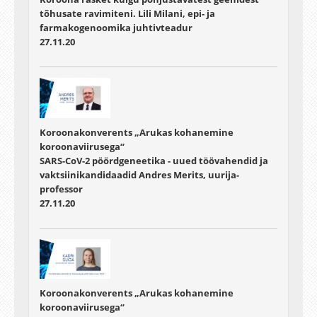
tõhusate ravimiteni. Lili Milani, epi- ja
farmakogenoomika juhtivteadur
27.11.20
Koroonakonverents „Arukas kohanemine
koroonaviirusega“
SARS-CoV-2 pöördgeneetika - uued töövahendid ja
vaktsiinikandidaadid Andres Merits, uurija-
professor
27.11.20
Koroonakonverents „Arukas kohanemine
koroonaviirusega“