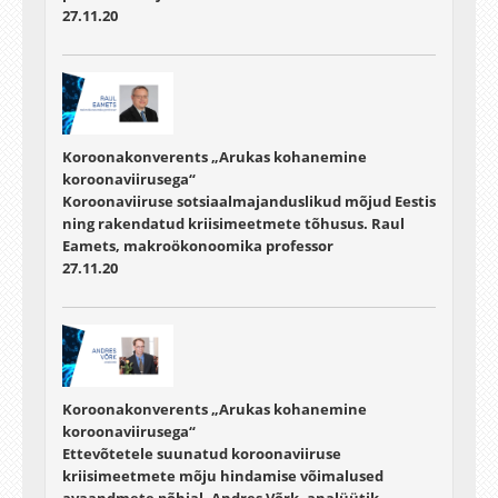
27.11.20
Koroonakonverents „Arukas kohanemine
koroonaviirusega“
Koroonaviiruse sotsiaalmajanduslikud mõjud Eestis
ning rakendatud kriisimeetmete tõhusus. Raul
Eamets, makroökonoomika professor
27.11.20
Koroonakonverents „Arukas kohanemine
koroonaviirusega“
Ettevõtetele suunatud koroonaviiruse
kriisimeetmete mõju hindamise võimalused