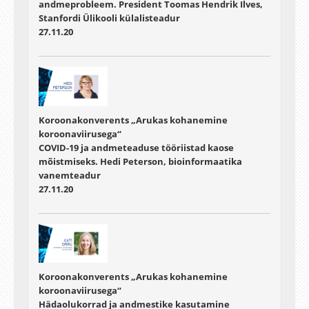
andmeprobleem. President Toomas Hendrik Ilves,
Stanfordi Ülikooli külalisteadur
27.11.20
Koroonakonverents „Arukas kohanemine
koroonaviirusega“
COVID-19 ja andmeteaduse tööriistad kaose
mõistmiseks. Hedi Peterson, bioinformaatika
vanemteadur
27.11.20
Koroonakonverents „Arukas kohanemine
koroonaviirusega“
Hädaolukorrad ja andmestike kasutamine