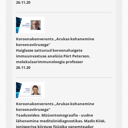
26.11.20
Koroonakonverents „Arukas kohanemine
koroonaviirusega“
Haiglasse sattunud koroonahaigete
immuunvastuse analüüs Pärt Peterson,
molekulaarimmunoloogia professor
26.11.20
Koroonakonverents „Arukas kohanemine
koroonaviirusega“
Teadusvideo. Müüontomograafia - uudne
lähenemine meditsiinidiagnostikas. Madis Kiisk,
ioniseeriva kiirguse füüsika vanemteadur