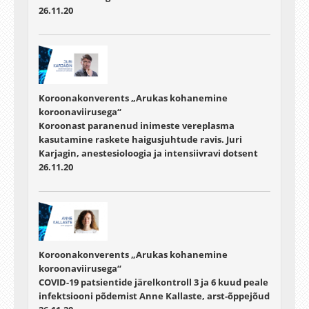
26.11.20
Koroonakonverents „Arukas kohanemine
koroonaviirusega“
Koroonast paranenud inimeste vereplasma
kasutamine raskete haigusjuhtude ravis. Juri
Karjagin, anestesioloogia ja intensiivravi dotsent
26.11.20
Koroonakonverents „Arukas kohanemine
koroonaviirusega“
COVID-19 patsientide järelkontroll 3 ja 6 kuud peale
infektsiooni põdemist Anne Kallaste, arst-õppejõud