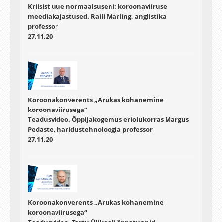
Kriisist uue normaalsuseni: koroonaviiruse
meediakajastused. Raili Marling, anglistika
professor
27.11.20
Koroonakonverents „Arukas kohanemine
koroonaviirusega“
Teadusvideo. Õppijakogemus eriolukorras Margus
Pedaste, haridustehnoloogia professor
27.11.20
Koroonakonverents „Arukas kohanemine
koroonaviirusega“
Teadusvideo. Tartu Ülikooli õppetunnid