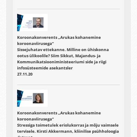
Koroonakonverents „Arukas kohanemine
koroonaviirusega“
Sissejuhatav ettekanne. Milline on ühiskonna
ootus ülikoolile? Siim Sikkut, Majandus- ja
Kommunikatsiooniministeeriumi side ja riigi
infosüsteemide asekantsler
27.11.20
Koroonakonverents „Arukas kohanemine
koroonaviirusega“
Stressiga toimetulek eriolukorras ja mõju vaimsele
tervisele. Kirsti Akkermann, kliinilise psühholoogia