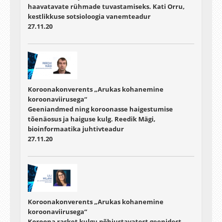
haavatavate rühmade tuvastamiseks. Kati Orru,
kestlikkuse sotsioloogia vanemteadur
27.11.20
Koroonakonverents „Arukas kohanemine
koroonaviirusega“
Geeniandmed ning koroonasse haigestumise
tõenäosus ja haiguse kulg. Reedik Mägi,
bioinformaatika juhtivteadur
27.11.20
Koroonakonverents „Arukas kohanemine
koroonaviirusega“
Koroona rasket kulgu põhjustavatest geenidest