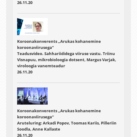
26.11.20
Koroonakonverents „Arukas kohanemine
koroonaviirusega“
Teadusvideo. Sahhariididega viiruse vastu. Triinu
Visnapuu, mikrobioloogia dotsent, Margus Varjak,
viroloogia vanemteadur
26.11.20
Koroonakonverents „Arukas kohanemine
koroonaviirusega“
Aruteluring: Arkadi Popov, Toomas Kariis, Pilleriin
Soodla, Anne Kallaste
26.11.20