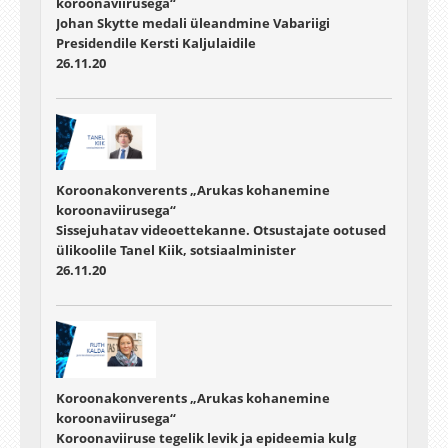
koroonaviirusega“
Johan Skytte medali üleandmine Vabariigi
Presidendile Kersti Kaljulaidile
26.11.20
Koroonakonverents „Arukas kohanemine
koroonaviirusega“
Sissejuhatav videoettekanne. Otsustajate ootused
ülikoolile Tanel Kiik, sotsiaalminister
26.11.20
Koroonakonverents „Arukas kohanemine
koroonaviirusega“
Koroonaviiruse tegelik levik ja epideemia kulg