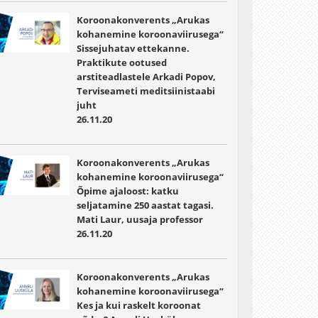
Koroonakonverents „Arukas
kohanemine koroonaviirusega“
Sissejuhatav ettekanne.
Praktikute ootused
arstiteadlastele Arkadi Popov,
Terviseameti meditsiinistaabi
juht
26.11.20
Koroonakonverents „Arukas
kohanemine koroonaviirusega“
Õpime ajaloost: katku
seljatamine 250 aastat tagasi.
Mati Laur, uusaja professor
26.11.20
Koroonakonverents „Arukas
kohanemine koroonaviirusega“
Kes ja kui raskelt koroonat