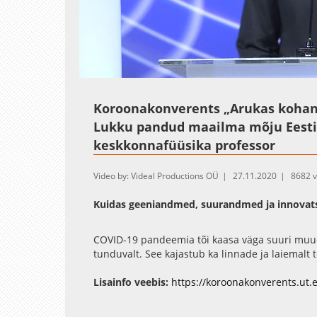
Loaded
:
Unmute
3.83%
Koroonakonverents „Arukas kohan
Lukku pandud maailma mõju Eesti 
keskkonnafüüsika professor
Video by: Videal Productions OÜ
27.11.2020
8682 
Kuidas geeniandmed, suurandmed ja innovat
COVID-19 pandeemia tõi kaasa väga suuri muud
tunduvalt. See kajastub ka linnade ja laiemalt t
viimase kümne aasta parima õhukvaliteediga ke
linnade ja taustajaamade õhukvaliteedi seirea
Lisainfo veebis:
https://koroonakonverents.ut.