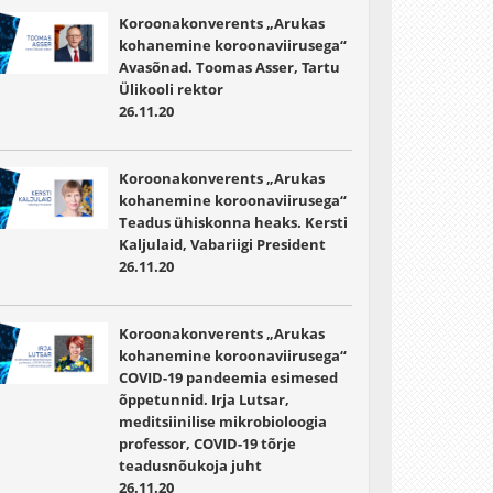
Koroonakonverents „Arukas
kohanemine koroonaviirusega“
Avasõnad. Toomas Asser, Tartu
Ülikooli rektor
26.11.20
Koroonakonverents „Arukas
kohanemine koroonaviirusega“
Teadus ühiskonna heaks. Kersti
Kaljulaid, Vabariigi President
26.11.20
Koroonakonverents „Arukas
kohanemine koroonaviirusega“
COVID-19 pandeemia esimesed
õppetunnid. Irja Lutsar,
meditsiinilise mikrobioloogia
professor, COVID-19 tõrje
teadusnõukoja juht
26.11.20