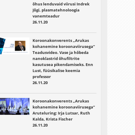
õhus lenduvaid viirusi Indrek
Jõgi, plasmatehnoloogia
vanemteadur
26.11.20
Koroonakonverents „Arukas
kohanemine koroonaviirusega“
Teadusvideo. Vase ja hõbeda
nanoklastrid õhufiltrite
kasutusea pikendamiseks. Enn
Lust, füüsikalise keemia
professor
26.11.20
Koroonakonverents „Arukas
kohanemine koroonaviirusega“
Aruteluring: Irja Lutsar, Ruth
Kalda, Krista Fischer
26.11.20