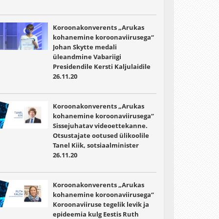
Koroonakonverents „Arukas
kohanemine koroonaviirusega“
Johan Skytte medali
üleandmine Vabariigi
Presidendile Kersti Kaljulaidile
26.11.20
Koroonakonverents „Arukas
kohanemine koroonaviirusega“
Sissejuhatav videoettekanne.
Otsustajate ootused ülikoolile
Tanel Kiik, sotsiaalminister
26.11.20
Koroonakonverents „Arukas
kohanemine koroonaviirusega“
Koroonaviiruse tegelik levik ja
epideemia kulg Eestis Ruth