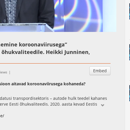
Auto
Esituskiirused
Subtitles
emine koroonaviirusega“
õhukvaliteedile. Heikki Junninen,
Embed
views
sioon aitavad koroonaviirusega kohaneda?
atusi transpordisektoris – autode hulk teedel kahanes
erve Eesti õhukvaliteedis. 2020. aasta kevad Eestis
vad. Ettekandes vaadeldakse, kas pikaajalised Eesti
ndmed toetavad seda väidet.
ee/