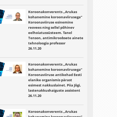
Koroonakonverents „Arukas
kohanemine koroonaviirusega“
Koroonaviiruse esinemine
reovees ning sellel põhinev
eelhoiatussüsteem. Tanel
Tenson, antimikroobsete ainete
tehnoloogia professor
26.11.20
Koroonakonverents „Arukas
kohanemine koroonaviirusega“
Koroonaviiruse antikehad Eesti
elanike organismis pärast
esimest nakkuslainet. Piia Jõgi,
lastenakkushaiguste assistent
26.11.20
Koroonakonverents „Arukas
kohanemine koroonaviirusega“