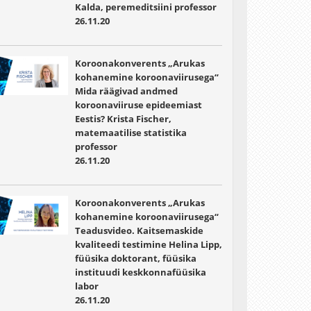
Kalda, peremeditsiini professor
26.11.20
Koroonakonverents „Arukas
kohanemine koroonaviirusega“
Mida räägivad andmed
koroonaviiruse epideemiast
Eestis? Krista Fischer,
matemaatilise statistika
professor
26.11.20
Koroonakonverents „Arukas
kohanemine koroonaviirusega“
Teadusvideo. Kaitsemaskide
kvaliteedi testimine Helina Lipp,
füüsika doktorant, füüsika
instituudi keskkonnafüüsika
labor
26.11.20