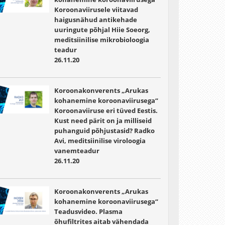
Koroonaviirusele viitavad
haigusnähud antikehade
uuringute põhjal Hiie Soeorg,
meditsiinilise mikrobioloogia
teadur
26.11.20
Koroonakonverents „Arukas
kohanemine koroonaviirusega“
Koroonaviiruse eri tüved Eestis.
Kust need pärit on ja milliseid
puhanguid põhjustasid? Radko
Avi, meditsiinilise viroloogia
vanemteadur
26.11.20
Koroonakonverents „Arukas
kohanemine koroonaviirusega“
Teadusvideo. Plasma
õhufiltrites aitab vähendada