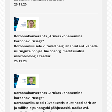
26.11.20
Koroonakonverents „Arukas kohanemine
koroonaviirusega“
Koroonaviirusele viitavad haigusnähud antikehade
uuringute põhjal Hiie Soeorg, meditsiinilise
mikrobioloogia teadur
26.11.20
Koroonakonverents „Arukas kohanemine
koroonaviirusega“
Koroonaviiruse eri tüved Eestis. Kust need pärit on
ja milliseid puhanguid põhjustasid? Radko Avi,