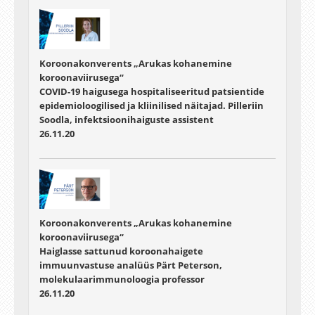
Koroonakonverents „Arukas kohanemine
koroonaviirusega“
COVID-19 haigusega hospitaliseeritud patsientide
epidemioloogilised ja kliinilised näitajad. Pilleriin
Soodla, infektsioonihaiguste assistent
26.11.20
Koroonakonverents „Arukas kohanemine
koroonaviirusega“
Haiglasse sattunud koroonahaigete
immuunvastuse analüüs Pärt Peterson,
molekulaarimmunoloogia professor
26.11.20