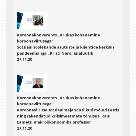
Koroonakonverents „Arukas kohanemine
koroonaviirusega“
Sotsiaalhoolekande asutuste ja klientide kerksus
pandeemia ajal. Kristi Nero, analüütik
27.11.20
Koroonakonverents „Arukas kohanemine
koroonaviirusega“
Koroonaviiruse sotsiaalmajanduslikud mõjud Eestis
ning rakendatud kriisimeetmete tõhusus. Raul
Eamets, makroökonoomika professor
27.11.20