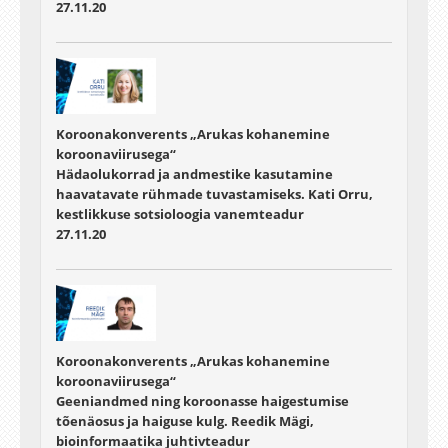
27.11.20
Koroonakonverents „Arukas kohanemine
koroonaviirusega“
Hädaolukorrad ja andmestike kasutamine
haavatavate rühmade tuvastamiseks. Kati Orru,
kestlikkuse sotsioloogia vanemteadur
27.11.20
Koroonakonverents „Arukas kohanemine
koroonaviirusega“
Geeniandmed ning koroonasse haigestumise
tõenäosus ja haiguse kulg. Reedik Mägi,
bioinformaatika juhtivteadur