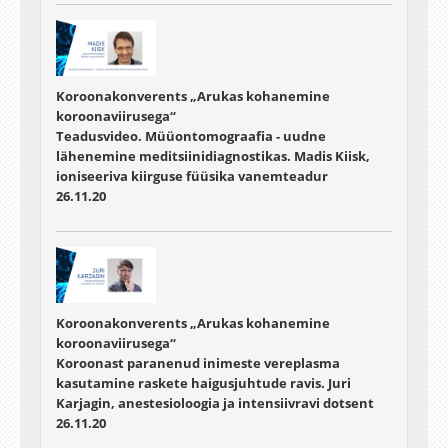
Koroonakonverents „Arukas kohanemine
koroonaviirusega“
Teadusvideo. Müüontomograafia - uudne
lähenemine meditsiinidiagnostikas. Madis Kiisk,
ioniseeriva kiirguse füüsika vanemteadur
26.11.20
Koroonakonverents „Arukas kohanemine
koroonaviirusega“
Koroonast paranenud inimeste vereplasma
kasutamine raskete haigusjuhtude ravis. Juri
Karjagin, anestesioloogia ja intensiivravi dotsent
26.11.20