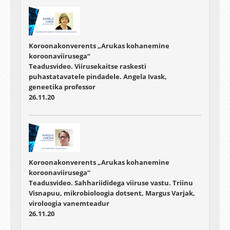
Koroonakonverents „Arukas kohanemine
koroonaviirusega“
Teadusvideo. Viirusekaitse raskesti
puhastatavatele pindadele. Angela Ivask,
geneetika professor
26.11.20
Koroonakonverents „Arukas kohanemine
koroonaviirusega“
Teadusvideo. Sahhariididega viiruse vastu. Triinu
Visnapuu, mikrobioloogia dotsent, Margus Varjak,
viroloogia vanemteadur
26.11.20