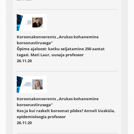
Koroonakonverents „Arukas kohanemine
koroonaviirusega“
Õpime ajaloost: katku seljatamine 250 aastat
tagasi. Mati Laur, uusaja professor
26.11.20
Koroonakonverents „Arukas kohanemine
koroonaviirusega“
Kes ja kui raskelt koroonat põdes? Anneli Uusküla,
epidemioloogia professor
26.11.20