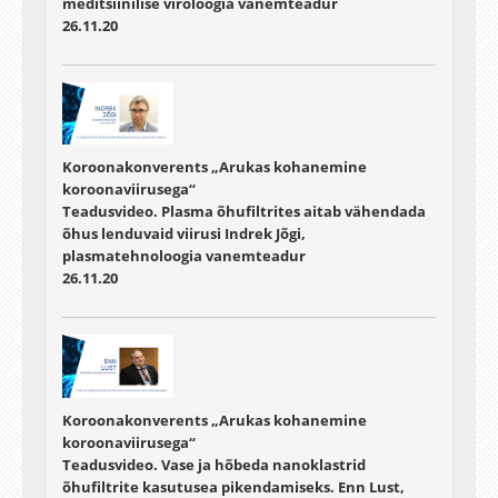
meditsiinilise viroloogia vanemteadur
26.11.20
Koroonakonverents „Arukas kohanemine
koroonaviirusega“
Teadusvideo. Plasma õhufiltrites aitab vähendada
õhus lenduvaid viirusi Indrek Jõgi,
plasmatehnoloogia vanemteadur
26.11.20
Koroonakonverents „Arukas kohanemine
koroonaviirusega“
Teadusvideo. Vase ja hõbeda nanoklastrid
õhufiltrite kasutusea pikendamiseks. Enn Lust,