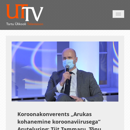
HOME
VIDEO
PHOTO
SERVICES
Auto
Loaded
:
Unmute
Esituskiirused
Subtitles
1.95%
Koroonakonverents „Arukas
kohanemine koroonaviirusega“
Aruteluring: Tiit Tammaru, Tõnu