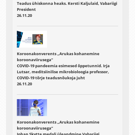
Teadus ühiskonna heaks. Kersti Kaljulaid, Vabariigi
President
26.11.20
Koroonakonverents „Arukas kohanemine
koroonaviirusega“
COVID-19 pandeemia esimesed õppetunnid. Irja
Lutsar, meditsiinilise mikrobioloogia professor,
COVID-19 tõrje teadusnõukoja juht
26.11.20
Koroonakonverents „Arukas kohanemine
koroonaviirusega“
Johan Skytte medali üleandmine Vabariigi