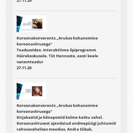
27.11.20
Koroonakonverents „Arukas kohanemine
koroonaviirusega“
Teadusvideo. Interaktiivne õpiprogramm
Häirekeskusele. Tiit Hennoste, eesti keele
vanemteadur
27.11.20
Koroonakonverents „Arukas kohanemine
koroonaviirusega“
Kirjakastid ja kõnepostid kolme katku vahel.
Koroonaviirusest ajendatud andmepüügi juhtumid
rahvusvahelises meedias. Andra Siibak,