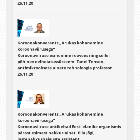
26.11.20
Koroonakonverents „Arukas kohanemine
koroonaviirusega“
Koroonaviiruse esinemine reovees ning sellel
põhinev eelhoiatussüsteem. Tanel Tenson,
antimikroobsete ainete tehnoloogia professor
26.11.20
Koroonakonverents „Arukas kohanemine
koroonaviirusega“
Koroonaviiruse antikehad Eesti elanike organismis
pärast esimest nakkuslainet. Piia Jõgi,
lastenakkushaiguste assistent