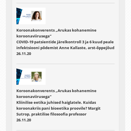
Koroonakonverents „Arukas kohanemine
koroonaviirusega“
COVID-19 patsientide järelkontroll 3 ja 6 kuud peale
infektsiooni põdemist Anne Kallaste, arst-õppejõud
26.11.20
Koroonakonverents „Arukas kohanemine
koroonaviirusega“
Kliinilise eetika juhised haiglatele. Kuidas
koroonakriis pani bioeetika proovile? Margit
Sutrop, praktilise filosoofia professor
26.11.20