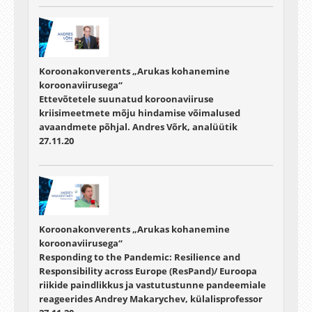
Koroonakonverents „Arukas kohanemine
koroonaviirusega“
Ettevõtetele suunatud koroonaviiruse
kriisimeetmete mõju hindamise võimalused
avaandmete põhjal. Andres Võrk, analüütik
27.11.20
Koroonakonverents „Arukas kohanemine
koroonaviirusega“
Responding to the Pandemic: Resilience and
Responsibility across Europe (ResPand)/ Euroopa
riikide paindlikkus ja vastutustunne pandeemiale
reageerides Andrey Makarychev, külalisprofessor