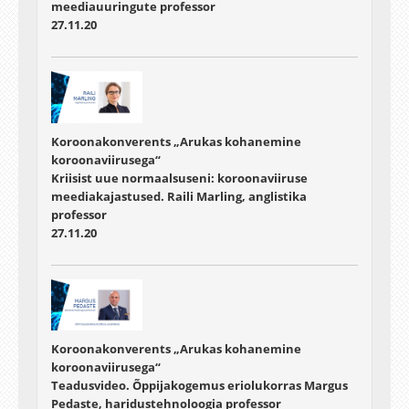
meediauuringute professor
27.11.20
Koroonakonverents „Arukas kohanemine
koroonaviirusega“
Kriisist uue normaalsuseni: koroonaviiruse
meediakajastused. Raili Marling, anglistika
professor
27.11.20
Koroonakonverents „Arukas kohanemine
koroonaviirusega“
Teadusvideo. Õppijakogemus eriolukorras Margus
Pedaste, haridustehnoloogia professor