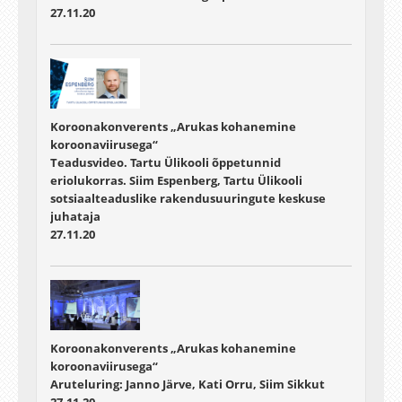
27.11.20
Koroonakonverents „Arukas kohanemine
koroonaviirusega“
Teadusvideo. Tartu Ülikooli õppetunnid
eriolukorras. Siim Espenberg, Tartu Ülikooli
sotsiaalteaduslike rakendusuuringute keskuse
juhataja
27.11.20
Koroonakonverents „Arukas kohanemine
koroonaviirusega“
Aruteluring: Janno Järve, Kati Orru, Siim Sikkut