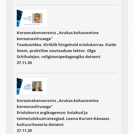
Koroonakonverents „Arukas kohanemine
koroonaviirusega“
Teadusvideo. Kiriklik hingehoid eriolukorras. Kaido
Soom, praktilise usuteaduse lektor. Olga
Schihalejev, religioonipedagoogika dotsent
27.11.20
Koroonakonverents „Arukas kohanemine
koroonaviirusega“
Eriolukorra argikogemus: hoiakud ja
toimetulekustrateegiad. Leena Kurvet-Käosaar,
kultuuriteooria dotsent
27.11.20