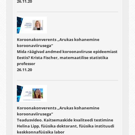
26.11.20
Koroonakonverents „Arukas kohanemine
koroonaviirusega“
Mida räägivad andmed koroonaviiruse epideemiast
Eestis? Krista Fischer, matemaatilise statistika
professor
26.11.20
Koroonakonverents „Arukas kohanemine
koroonaviirusega“
Teadusvideo. Kaitsemaskide kvaliteedi testimine
Helina Lipp, füüsika doktorant, füüsika instituudi
keskkonnafüüsika labor