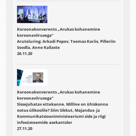
Koroonakonverents „Arukas kohanemine
koroonaviirusega“
Aruteluring: Arkadi Popov, Toomas Kariis, Pilleriin
Soodla, Anne Kallaste
26.11.20
Koroonakonverents „Arukas kohanemine
koroonaviirusega“
Sissejuhatav ettekanne. Milline on ühiskonna
ootus ülikoolile? Siim Sikkut, Majandus- ja
Kommunikatsiooniministeeriumi side ja riigi
infosüsteemide asekantsler
27.11.20