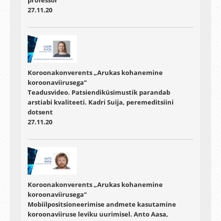
27.11.20
Koroonakonverents „Arukas kohanemine
koroonaviirusega“
Teadusvideo. Patsiendiküsimustik parandab
arstiabi kvaliteeti. Kadri Suija, peremeditsiini
dotsent
27.11.20
Koroonakonverents „Arukas kohanemine
koroonaviirusega“
Mobiilpositsioneerimise andmete kasutamine
koroonaviiruse leviku uurimisel. Anto Aasa,