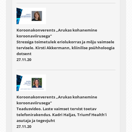
Koroonakonverents „Arukas kohanemine
koroonaviirusega“
Stressiga toimetulek eriolukorras ja mõju vaimsele
tervisele. Kirsti Akkermann, kliinilise psühholoogia
dotsent
27.11.20
Koroonakonverents „Arukas kohanemine
koroonaviirusega“
Teadusvideo. Laste vaimset tervist toetav
telefonirakendus. Kadri Haljas, Triumf Health’i
asutaja ja tegevjuht
27.11.20