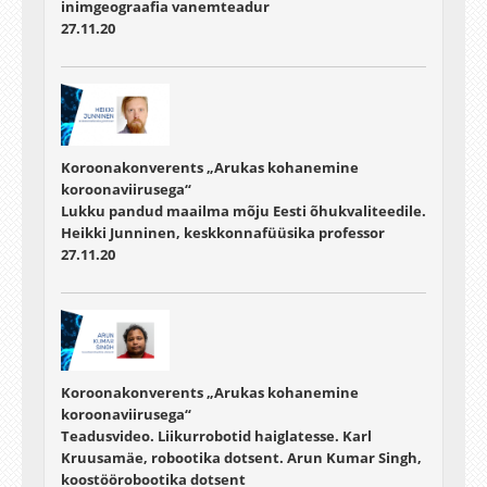
inimgeograafia vanemteadur
27.11.20
Koroonakonverents „Arukas kohanemine
koroonaviirusega“
Lukku pandud maailma mõju Eesti õhukvaliteedile.
Heikki Junninen, keskkonnafüüsika professor
27.11.20
Koroonakonverents „Arukas kohanemine
koroonaviirusega“
Teadusvideo. Liikurrobotid haiglatesse. Karl
Kruusamäe, robootika dotsent. Arun Kumar Singh,
koostöörobootika dotsent