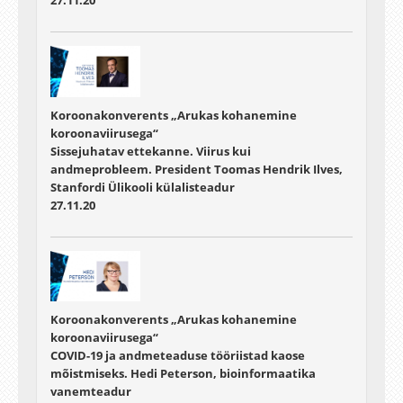
27.11.20
Koroonakonverents „Arukas kohanemine
koroonaviirusega“
Sissejuhatav ettekanne. Viirus kui
andmeprobleem. President Toomas Hendrik Ilves,
Stanfordi Ülikooli külalisteadur
27.11.20
Koroonakonverents „Arukas kohanemine
koroonaviirusega“
COVID-19 ja andmeteaduse tööriistad kaose
mõistmiseks. Hedi Peterson, bioinformaatika
vanemteadur