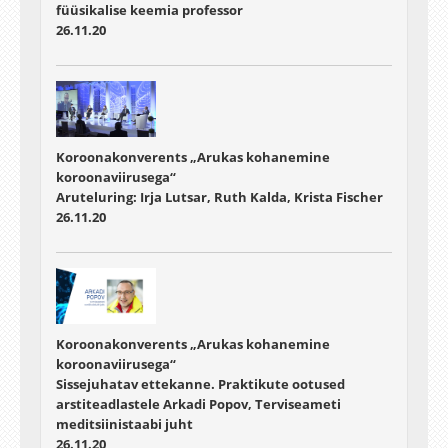
füüsikalise keemia professor
26.11.20
Koroonakonverents „Arukas kohanemine
koroonaviirusega“
Aruteluring: Irja Lutsar, Ruth Kalda, Krista Fischer
26.11.20
Koroonakonverents „Arukas kohanemine
koroonaviirusega“
Sissejuhatav ettekanne. Praktikute ootused
arstiteadlastele Arkadi Popov, Terviseameti
meditsiinistaabi juht
26.11.20