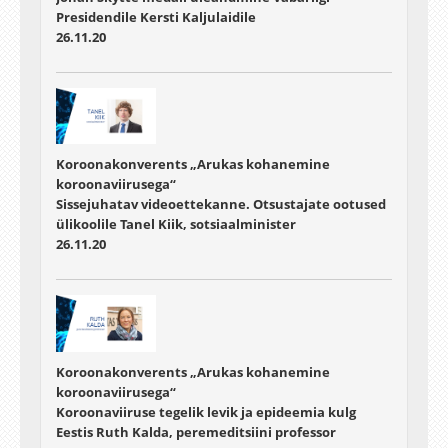
Presidendile Kersti Kaljulaidile
26.11.20
Koroonakonverents „Arukas kohanemine
koroonaviirusega“
Sissejuhatav videoettekanne. Otsustajate ootused
ülikoolile Tanel Kiik, sotsiaalminister
26.11.20
Koroonakonverents „Arukas kohanemine
koroonaviirusega“
Koroonaviiruse tegelik levik ja epideemia kulg
Eestis Ruth Kalda, peremeditsiini professor