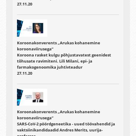
27.11.20
Koroonakonverents „Arukas kohanemine
koroonaviirusega“
Koroona rasket kulgu põhjustavatest geenidest
tõhusate ravimiteni. Lili Milani, epi- ja
farmakogenoomika juhtivteadur
27.11.20
Koroonakonverents „Arukas kohanemine
koroonaviirusega“
SARS-CoV-2 pöördgeneetika - uued töövahendid ja
vaktsiinikandidaadid Andres Merits, uurija-
professor