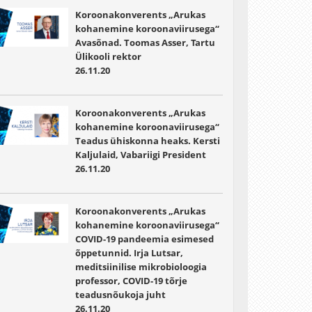
Koroonakonverents „Arukas
kohanemine koroonaviirusega“
Avasõnad. Toomas Asser, Tartu
Ülikooli rektor
26.11.20
Koroonakonverents „Arukas
kohanemine koroonaviirusega“
Teadus ühiskonna heaks. Kersti
Kaljulaid, Vabariigi President
26.11.20
Koroonakonverents „Arukas
kohanemine koroonaviirusega“
COVID-19 pandeemia esimesed
õppetunnid. Irja Lutsar,
meditsiinilise mikrobioloogia
professor, COVID-19 tõrje
teadusnõukoja juht
26.11.20