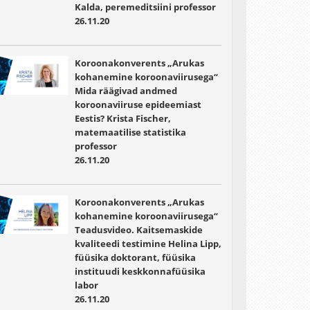
Kalda, peremeditsiini professor
26.11.20
Koroonakonverents „Arukas
kohanemine koroonaviirusega“
Mida räägivad andmed
koroonaviiruse epideemiast
Eestis? Krista Fischer,
matemaatilise statistika
professor
26.11.20
Koroonakonverents „Arukas
kohanemine koroonaviirusega“
Teadusvideo. Kaitsemaskide
kvaliteedi testimine Helina Lipp,
füüsika doktorant, füüsika
instituudi keskkonnafüüsika
labor
26.11.20