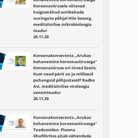
Koroonaviirusele viitavad
haigusnähud antikehade
uuringute põhjal Hiie Soeorg,
meditsiinilise mikrobioloogia
teadur
26.11.20
Koroonakonverents „Arukas
kohanemine koroonaviirusega“
Koroonaviiruse eri tüved Eestis.
Kust need pärit on ja milliseid
puhanguid põhjustasid? Radko
Avi, meditsiinilise viroloogia
vanemteadur
26.11.20
Koroonakonverents „Arukas
kohanemine koroonaviirusega“
Teadusvideo. Plasma
õhufiltrites aitab vähendada