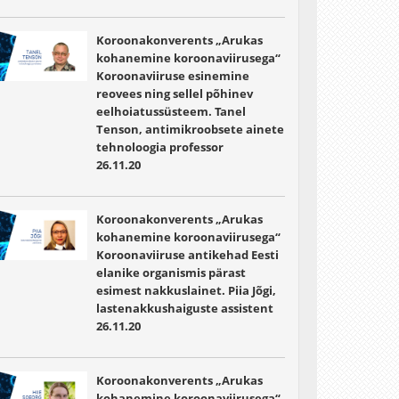
Koroonakonverents „Arukas
kohanemine koroonaviirusega“
Koroonaviiruse esinemine
reovees ning sellel põhinev
eelhoiatussüsteem. Tanel
Tenson, antimikroobsete ainete
tehnoloogia professor
26.11.20
Koroonakonverents „Arukas
kohanemine koroonaviirusega“
Koroonaviiruse antikehad Eesti
elanike organismis pärast
esimest nakkuslainet. Piia Jõgi,
lastenakkushaiguste assistent
26.11.20
Koroonakonverents „Arukas
kohanemine koroonaviirusega“