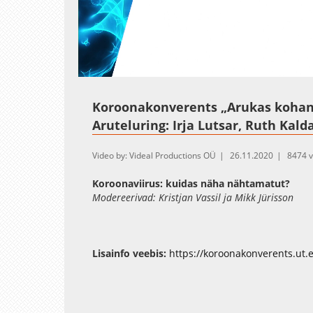
Loaded
:
Unmute
1.66%
Koroonakonverents „Arukas kohan
Aruteluring: Irja Lutsar, Ruth Kalda
Video by: Videal Productions OÜ
26.11.2020
8474 
Koroonaviirus: kuidas näha nähtamatut?
Modereerivad: Kristjan Vassil ja Mikk Jürisson
Lisainfo veebis:
https://koroonakonverents.ut.