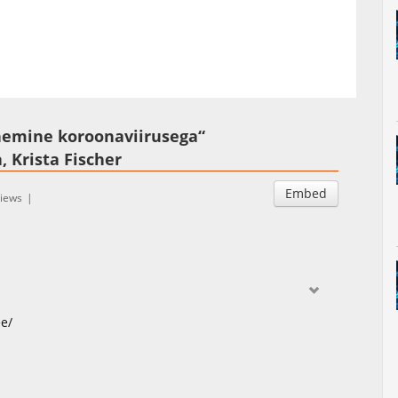
Auto
Esituskiirused
Subtitles
emine koroonaviirusega“
, Krista Fischer
Embed
views
ee/