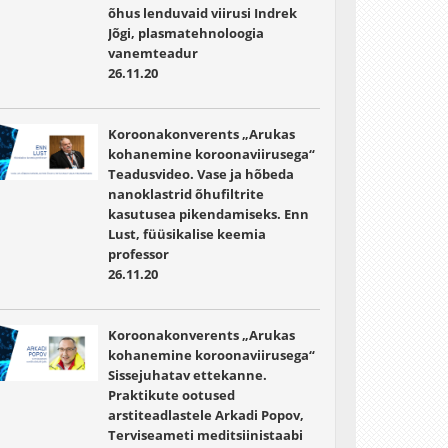
õhus lenduvaid viirusi Indrek
Jõgi, plasmatehnoloogia
vanemteadur
26.11.20
Koroonakonverents „Arukas
kohanemine koroonaviirusega“
Teadusvideo. Vase ja hõbeda
nanoklastrid õhufiltrite
kasutusea pikendamiseks. Enn
Lust, füüsikalise keemia
professor
26.11.20
Koroonakonverents „Arukas
kohanemine koroonaviirusega“
Sissejuhatav ettekanne.
Praktikute ootused
arstiteadlastele Arkadi Popov,
Terviseameti meditsiinistaabi