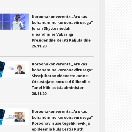
Koroonakonverents „Arukas
kohanemine koroonaviirusega“
Johan Skytte medali
üleandmine Vabariigi
Presidendile Kersti Kaljulaidile
26.11.20
Koroonakonverents „Arukas
kohanemine koroonaviirusega“
Sissejuhatav videoettekanne.
Otsustajate ootused ülikoolile
Tanel Kiik, sotsiaalminister
26.11.20
Koroonakonverents „Arukas
kohanemine koroonaviirusega“
Koroonaviiruse tegelik levik ja
epideemia kulg Eestis Ruth