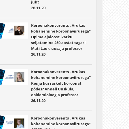
juht
26.11.20
Koroonakonverents „Arukas
kohanemine koroonaviirusega“
Õpime ajaloost: katku
seljatamine 250 aastat tagasi.
Mati Laur, uusaja professor
26.11.20
Koroonakonverents „Arukas
kohanemine koroonaviirusega“
Kes ja kui raskelt koroonat
põdes? Anneli Uusküla,
epidemioloogia professor
26.11.20
Koroonakonverents „Arukas
kohanemine koroonaviirusega“