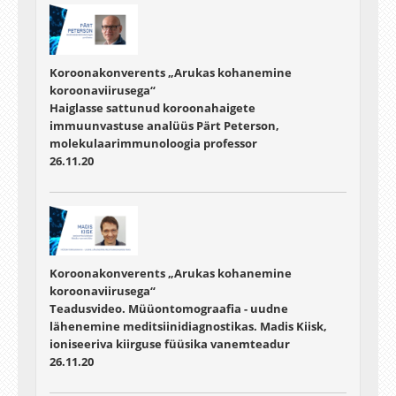
Koroonakonverents „Arukas kohanemine
koroonaviirusega“
Haiglasse sattunud koroonahaigete
immuunvastuse analüüs Pärt Peterson,
molekulaarimmunoloogia professor
26.11.20
Koroonakonverents „Arukas kohanemine
koroonaviirusega“
Teadusvideo. Müüontomograafia - uudne
lähenemine meditsiinidiagnostikas. Madis Kiisk,
ioniseeriva kiirguse füüsika vanemteadur
26.11.20