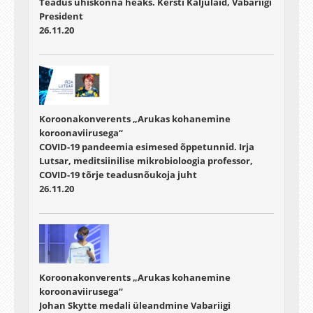
Teadus ühiskonna heaks. Kersti Kaljulaid, Vabariigi
President
26.11.20
Koroonakonverents „Arukas kohanemine
koroonaviirusega“
COVID-19 pandeemia esimesed õppetunnid. Irja
Lutsar, meditsiinilise mikrobioloogia professor,
COVID-19 tõrje teadusnõukoja juht
26.11.20
Koroonakonverents „Arukas kohanemine
koroonaviirusega“
Johan Skytte medali üleandmine Vabariigi