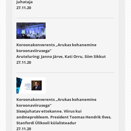
juhataja
27.11.20
Koroonakonverents „Arukas kohanemine
koroonaviirusega“
Aruteluring: Janno Järve, Kati Orru, Siim Sikkut
27.11.20
Koroonakonverents „Arukas kohanemine
koroonaviirusega“
Sissejuhatav ettekanne. Viirus kui
andmeprobleem. President Toomas Hendrik Ilves,
Stanfordi Ülikooli külalisteadur
27.11.20