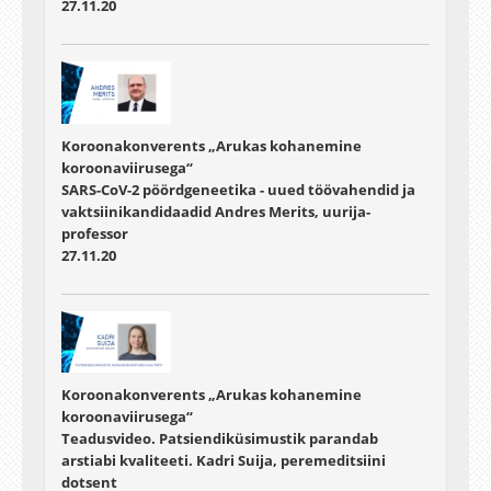
27.11.20
Koroonakonverents „Arukas kohanemine
koroonaviirusega“
SARS-CoV-2 pöördgeneetika - uued töövahendid ja
vaktsiinikandidaadid Andres Merits, uurija-
professor
27.11.20
Koroonakonverents „Arukas kohanemine
koroonaviirusega“
Teadusvideo. Patsiendiküsimustik parandab
arstiabi kvaliteeti. Kadri Suija, peremeditsiini
dotsent