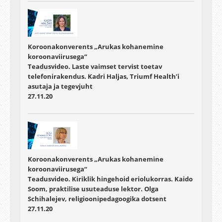
Koroonakonverents „Arukas kohanemine
koroonaviirusega“
Teadusvideo. Laste vaimset tervist toetav
telefonirakendus. Kadri Haljas, Triumf Health’i
asutaja ja tegevjuht
27.11.20
Koroonakonverents „Arukas kohanemine
koroonaviirusega“
Teadusvideo. Kiriklik hingehoid eriolukorras. Kaido
Soom, praktilise usuteaduse lektor. Olga
Schihalejev, religioonipedagoogika dotsent
27.11.20