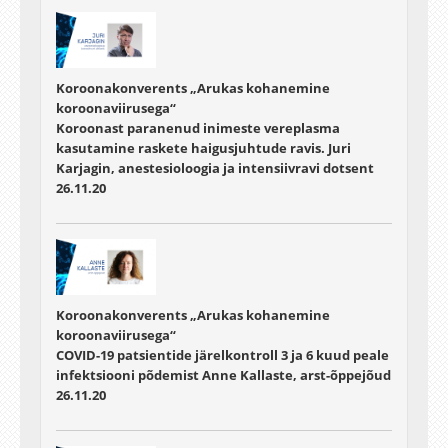
Koroonakonverents „Arukas kohanemine
koroonaviirusega“
Koroonast paranenud inimeste vereplasma
kasutamine raskete haigusjuhtude ravis. Juri
Karjagin, anestesioloogia ja intensiivravi dotsent
26.11.20
Koroonakonverents „Arukas kohanemine
koroonaviirusega“
COVID-19 patsientide järelkontroll 3 ja 6 kuud peale
infektsiooni põdemist Anne Kallaste, arst-õppejõud
26.11.20