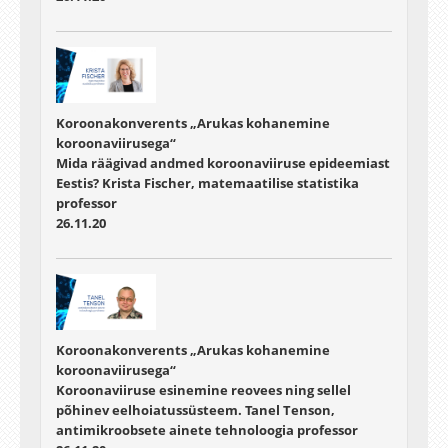
Koroonakonverents „Arukas kohanemine
koroonaviirusega“
Mida räägivad andmed koroonaviiruse epideemiast
Eestis? Krista Fischer, matemaatilise statistika
professor
26.11.20
Koroonakonverents „Arukas kohanemine
koroonaviirusega“
Koroonaviiruse esinemine reovees ning sellel
põhinev eelhoiatussüsteem. Tanel Tenson,
antimikroobsete ainete tehnoloogia professor