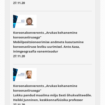
27.11.20
Koroonakonverents „Arukas kohanemine
koroonaviirusega“
Mobiilpositsioneerimise andmete kasutamine
koroonaviiruse leviku uurimisel. Anto Aasa,
inimgeograafia vanemteadur
27.11.20
Koroonakonverents „Arukas kohanemine
koroonaviirusega“
Lukku pandud maailma mõju Eesti õhukvaliteedile.
Heikki Junninen, keskkonnafüüsika professor
27.11.20