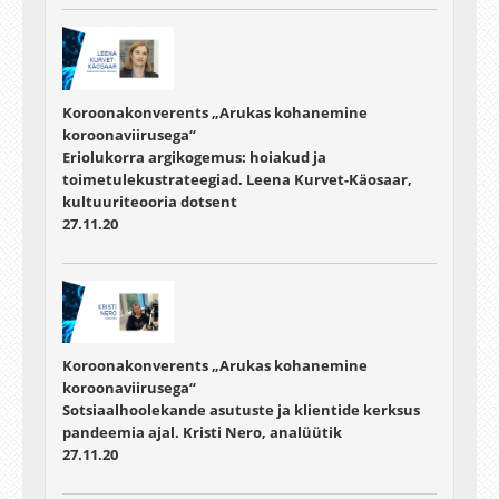
Koroonakonverents „Arukas kohanemine
koroonaviirusega“
Eriolukorra argikogemus: hoiakud ja
toimetulekustrateegiad. Leena Kurvet-Käosaar,
kultuuriteooria dotsent
27.11.20
Koroonakonverents „Arukas kohanemine
koroonaviirusega“
Sotsiaalhoolekande asutuste ja klientide kerksus
pandeemia ajal. Kristi Nero, analüütik
27.11.20