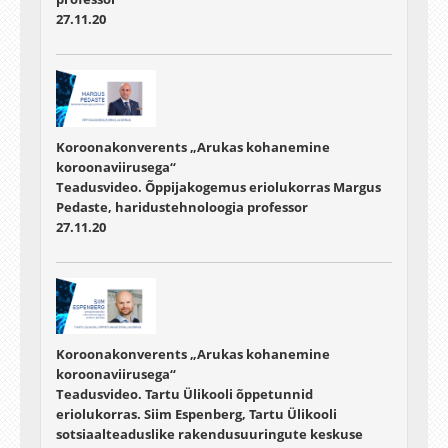
27.11.20
Koroonakonverents „Arukas kohanemine
koroonaviirusega“
Teadusvideo. Õppijakogemus eriolukorras Margus
Pedaste, haridustehnoloogia professor
27.11.20
Koroonakonverents „Arukas kohanemine
koroonaviirusega“
Teadusvideo. Tartu Ülikooli õppetunnid
eriolukorras. Siim Espenberg, Tartu Ülikooli
sotsiaalteaduslike rakendusuuringute keskuse