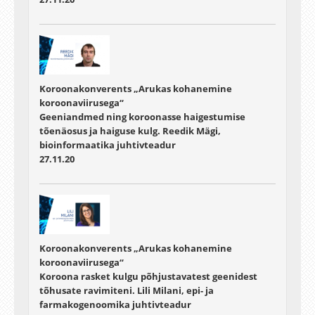
Koroonakonverents „Arukas kohanemine
koroonaviirusega“
Geeniandmed ning koroonasse haigestumise
tõenäosus ja haiguse kulg. Reedik Mägi,
bioinformaatika juhtivteadur
27.11.20
Koroonakonverents „Arukas kohanemine
koroonaviirusega“
Koroona rasket kulgu põhjustavatest geenidest
tõhusate ravimiteni. Lili Milani, epi- ja
farmakogenoomika juhtivteadur