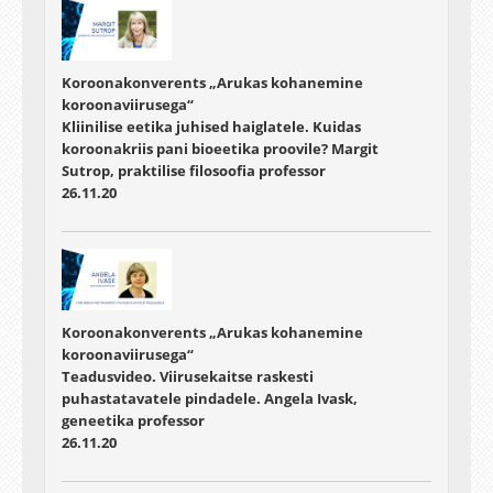
Koroonakonverents „Arukas kohanemine
koroonaviirusega“
Kliinilise eetika juhised haiglatele. Kuidas
koroonakriis pani bioeetika proovile? Margit
Sutrop, praktilise filosoofia professor
26.11.20
Koroonakonverents „Arukas kohanemine
koroonaviirusega“
Teadusvideo. Viirusekaitse raskesti
puhastatavatele pindadele. Angela Ivask,
geneetika professor
26.11.20