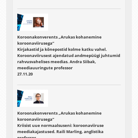
Koroonakonverents „Arukas kohanemine
koroonaviirusega“
Kirjakastid ja kõnepostid kolme katku vahel.
Koroonaviirusest ajendatud andmepüügi juhtumid
rahvusvahelises meedias. Andra Siibak,
meediauuringute professor
27.11.20
Koroonakonverents „Arukas kohanemine
koroonaviirusega“
Kriisist uue normaalsuseni: koroonaviiruse
meediakajastused. Raili Marling, anglistika
professor