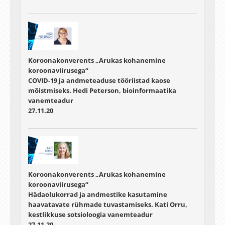
Koroonakonverents „Arukas kohanemine
koroonaviirusega“
COVID-19 ja andmeteaduse tööriistad kaose
mõistmiseks. Hedi Peterson, bioinformaatika
vanemteadur
27.11.20
Koroonakonverents „Arukas kohanemine
koroonaviirusega“
Hädaolukorrad ja andmestike kasutamine
haavatavate rühmade tuvastamiseks. Kati Orru,
kestlikkuse sotsioloogia vanemteadur
27.11.20