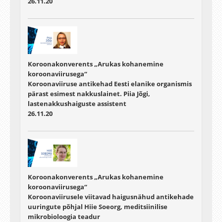
26.11.20
Koroonakonverents „Arukas kohanemine
koroonaviirusega“
Koroonaviiruse antikehad Eesti elanike organismis
pärast esimest nakkuslainet. Piia Jõgi,
lastenakkushaiguste assistent
26.11.20
Koroonakonverents „Arukas kohanemine
koroonaviirusega“
Koroonaviirusele viitavad haigusnähud antikehade
uuringute põhjal Hiie Soeorg, meditsiinilise
mikrobioloogia teadur