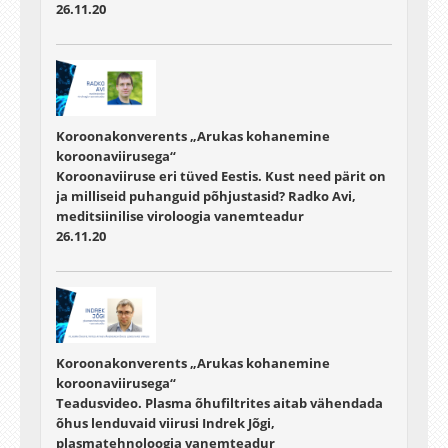
26.11.20
Koroonakonverents „Arukas kohanemine
koroonaviirusega“
Koroonaviiruse eri tüved Eestis. Kust need pärit on
ja milliseid puhanguid põhjustasid? Radko Avi,
meditsiinilise viroloogia vanemteadur
26.11.20
Koroonakonverents „Arukas kohanemine
koroonaviirusega“
Teadusvideo. Plasma õhufiltrites aitab vähendada
õhus lenduvaid viirusi Indrek Jõgi,
plasmatehnoloogia vanemteadur