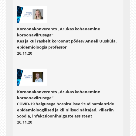
Koroonakonverents „Arukas kohanemine
koroonaviirusega“
Kes ja kui raskelt koroonat põdes? Anneli Uusküla,
epidemioloogia professor
26.11.20
Koroonakonverents „Arukas kohanemine
koroonaviirusega“
COVID-19 haigusega hospitaliseeritud patsientide
epidemioloogilised ja kliinilised näitajad. Pilleriin
Soodla, infektsioonihaiguste assistent
26.11.20