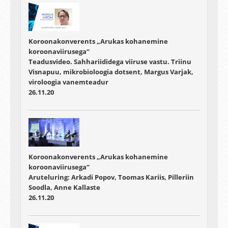
Koroonakonverents „Arukas kohanemine
koroonaviirusega“
Teadusvideo. Sahhariididega viiruse vastu. Triinu
Visnapuu, mikrobioloogia dotsent, Margus Varjak,
viroloogia vanemteadur
26.11.20
Koroonakonverents „Arukas kohanemine
koroonaviirusega“
Aruteluring: Arkadi Popov, Toomas Kariis, Pilleriin
Soodla, Anne Kallaste
26.11.20