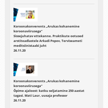
Koroonakonverents „Arukas kohanemine
koroonaviirusega“
Sissejuhatav ettekanne. Praktikute ootused
arstiteadlastele Arkadi Popov, Terviseameti
meditsiinistaabi juht
26.11.20
Koroonakonverents „Arukas kohanemine
koroonaviirusega“
Õpime ajaloost: katku seljatamine 250 aastat
tagasi. Mati Laur, uusaja professor
26.11.20