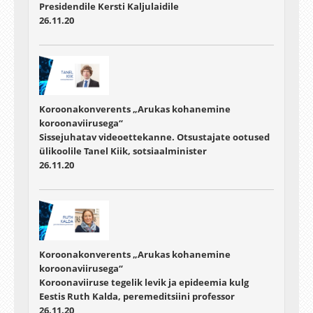
Presidendile Kersti Kaljulaidile
26.11.20
Koroonakonverents „Arukas kohanemine
koroonaviirusega“
Sissejuhatav videoettekanne. Otsustajate ootused
ülikoolile Tanel Kiik, sotsiaalminister
26.11.20
Koroonakonverents „Arukas kohanemine
koroonaviirusega“
Koroonaviiruse tegelik levik ja epideemia kulg
Eestis Ruth Kalda, peremeditsiini professor
26.11.20