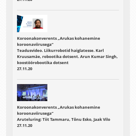
Koroonakonverents „Arukas kohanemine
koroonaviirusega“
Teadusvideo. Liikurrobotid haiglatesse. Karl
Kruusamäe, robootika dotsent. Arun Kumar Singh,
koostöörobootika dotsent
27.11.20
Koroonakonverents „Arukas kohanemine
koroonaviirusega“
Aruteluring: Tiit Tammaru, Tõnu Esko, Jaak Vilo
27.11.20