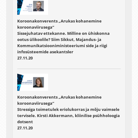
Koroonakonverents „Arukas kohanemine
koroonaviirusega“
Sissejuhatav ettekanne. Milline on ühiskonna
ootus ülikoolile? Siim Sikkut, Majandus- ja
Kommunikatsiooniministeeriumi side ja riigi
infosüsteemide asekantsler
27.11.20
Koroonakonverents „Arukas kohanemine
koroonaviirusega“
Stressiga toimetulek eriolukorras ja mõju vaimsele
tervisele. Kirsti Akkermann, kliinilise psühholoogia
dotsent
27.11.20