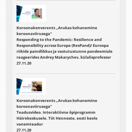
Koroonakonverents „Arukas kohanemine
koroonaviirusega“
Responding to the Pandemic: Resilience and
Responsibility across Europe (ResPand)/ Euroopa
riikide paindlikkus ja vastutustunne pandeemiale
reageerides Andrey Makarychev, külalisprofessor
27.11.20
Koroonakonverents „Arukas kohanemine
koroonaviirusega“
Teadusvideo. Interaktiivne õpiprogramm
Häirekeskusele. Tiit Hennoste, eesti keele
vanemteadur
27.11.20