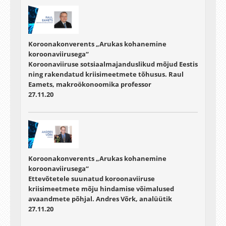
Koroonakonverents „Arukas kohanemine
koroonaviirusega“
Koroonaviiruse sotsiaalmajanduslikud mõjud Eestis
ning rakendatud kriisimeetmete tõhusus. Raul
Eamets, makroökonoomika professor
27.11.20
Koroonakonverents „Arukas kohanemine
koroonaviirusega“
Ettevõtetele suunatud koroonaviiruse
kriisimeetmete mõju hindamise võimalused
avaandmete põhjal. Andres Võrk, analüütik
27.11.20