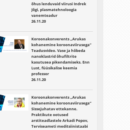
õhus lenduvaid viirusi Indrek
Jõgi, plasmatehnoloogia
vanemteadur
26.11.20
Koroonakonverents „Arukas
kohanemine koroonaviirusega“
Teadusvideo. Vase ja hõbeda
nanoklastrid õhufiltrite
kasutusea pikendamiseks. Enn
Lust, füüsikalise keemia
professor
26.11.20
Koroonakonverents „Arukas
kohanemine koroonaviirusega“
Sissejuhatav ettekanne.
Praktikute ootused
arstiteadlastele Arkadi Popov,
Terviseameti meditsiinistaabi