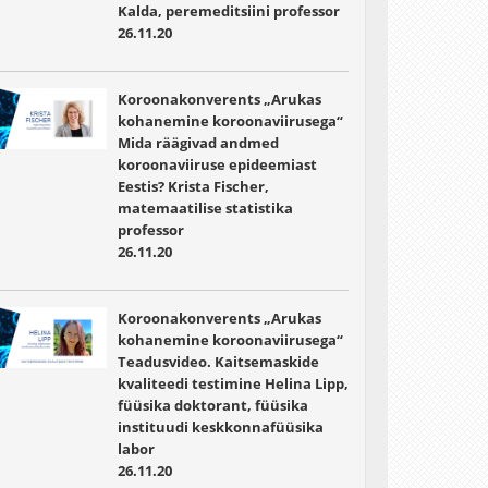
Kalda, peremeditsiini professor
26.11.20
Koroonakonverents „Arukas
kohanemine koroonaviirusega“
Mida räägivad andmed
koroonaviiruse epideemiast
Eestis? Krista Fischer,
matemaatilise statistika
professor
26.11.20
Koroonakonverents „Arukas
kohanemine koroonaviirusega“
Teadusvideo. Kaitsemaskide
kvaliteedi testimine Helina Lipp,
füüsika doktorant, füüsika
instituudi keskkonnafüüsika
labor
26.11.20