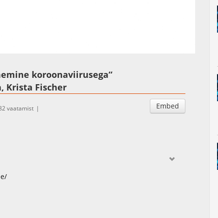
Auto
Esituskiirused
Subtitles
emine koroonaviirusega“
, Krista Fischer
Embed
82 vaatamist
ee/