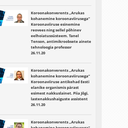
Koroonakonverents „Arukas
kohanemine koroonaviirusega“
Koroonaviiruse esinemine
reovees ning sellel põhinev
eelhoiatussüsteem. Tanel
Tenson, antimikroobsete ainete
tehnoloogia professor
26.11.20
Koroonakonverents „Arukas
kohanemine koroonaviirusega“
Koroonaviiruse antikehad Eesti
elanike organismis pärast
esimest nakkuslainet. Piia Jõgi,
lastenakkushaiguste assistent
26.11.20
Koroonakonverents „Arukas
kohanemine koroonaviirusega“