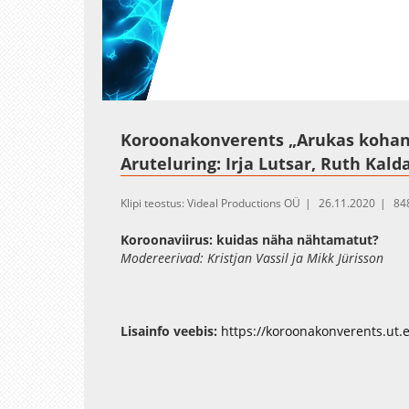
Loaded
:
Unmute
1.68%
Koroonakonverents „Arukas kohan
Aruteluring: Irja Lutsar, Ruth Kalda
Klipi teostus: Videal Productions OÜ
26.11.2020
84
Koroonaviirus: kuidas näha nähtamatut?
Modereerivad: Kristjan Vassil ja Mikk Jürisson
Lisainfo veebis:
https://koroonakonverents.ut.