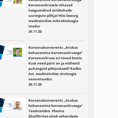
Koroonaviirusele viitavad
haigusnähud antikehade
uuringute põhjal Hiie Soeorg,
meditsiinilise mikrobioloogia
teadur
26.11.20
Koroonakonverents „Arukas
kohanemine koroonaviirusega“
Koroonaviiruse eri tüved Eestis.
Kust need pärit on ja milliseid
puhanguid põhjustasid? Radko
Avi, meditsiinilise viroloogia
vanemteadur
26.11.20
Koroonakonverents „Arukas
kohanemine koroonaviirusega“
Teadusvideo. Plasma
õhufiltrites aitab vähendada