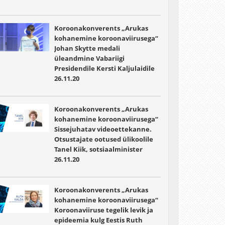
Koroonakonverents „Arukas
kohanemine koroonaviirusega“
Johan Skytte medali
üleandmine Vabariigi
Presidendile Kersti Kaljulaidile
26.11.20
Koroonakonverents „Arukas
kohanemine koroonaviirusega“
Sissejuhatav videoettekanne.
Otsustajate ootused ülikoolile
Tanel Kiik, sotsiaalminister
26.11.20
Koroonakonverents „Arukas
kohanemine koroonaviirusega“
Koroonaviiruse tegelik levik ja
epideemia kulg Eestis Ruth