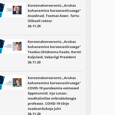
Koroonakonverents „Arukas
kohanemine koroonaviirusega“
Avasõnad. Toomas Asser, Tartu
Ülikooli rektor
26.11.20
Koroonakonverents „Arukas
kohanemine koroonaviirusega“
Teadus ühiskonna heaks. Kersti
Kaljulaid, Vabariigi President
26.11.20
Koroonakonverents „Arukas
kohanemine koroonaviirusega“
COVID-19 pandeemia esimesed
õppetunnid. Irja Lutsar,
meditsiinilise mikrobioloogia
professor, COVID-19 tõrje
teadusnõukoja juht
26.11.20