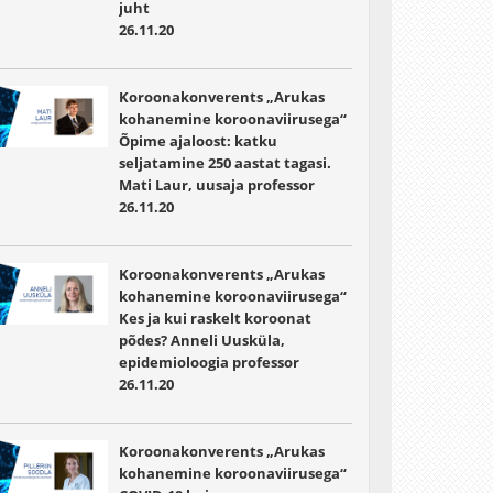
juht
26.11.20
Koroonakonverents „Arukas
kohanemine koroonaviirusega“
Õpime ajaloost: katku
seljatamine 250 aastat tagasi.
Mati Laur, uusaja professor
26.11.20
Koroonakonverents „Arukas
kohanemine koroonaviirusega“
Kes ja kui raskelt koroonat
põdes? Anneli Uusküla,
epidemioloogia professor
26.11.20
Koroonakonverents „Arukas
kohanemine koroonaviirusega“