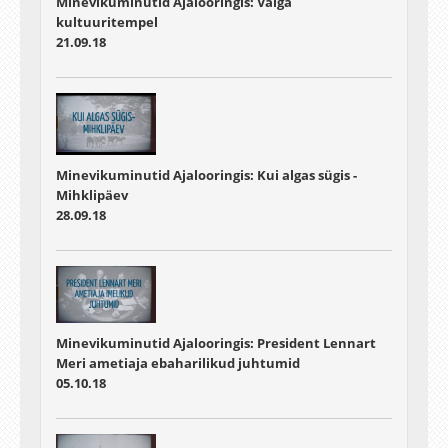
Minevikuminutid Ajalooringis: Valga
kultuuritempel
21.09.18
Minevikuminutid Ajalooringis: Kui algas sügis -
Mihklipäev
28.09.18
Minevikuminutid Ajalooringis: President Lennart
Meri ametiaja ebaharilikud juhtumid
05.10.18