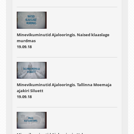
Minevikuminutid Ajalooringis. Naised klaaslage
murdmas
19.09.18
Minevikuminutid Ajalooringis. Tallinna Moemaja
ajakiri Siluett
19.09.18