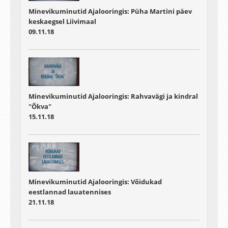
Minevikuminutid Ajalooringis: Püha Martini päev
keskaegsel Liivimaal
09.11.18
Minevikuminutid Ajalooringis: Rahvavägi ja kindral
"Õkva"
15.11.18
Minevikuminutid Ajalooringis: Võidukad
eestlannad lauatennises
21.11.18