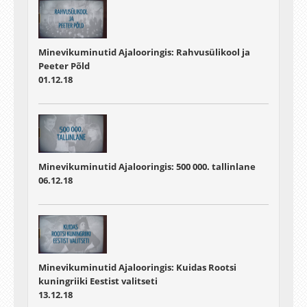
Minevikuminutid Ajalooringis: Rahvusülikool ja
Peeter Põld
01.12.18
Minevikuminutid Ajalooringis: 500 000. tallinlane
06.12.18
Minevikuminutid Ajalooringis: Kuidas Rootsi
kuningriiki Eestist valitseti
13.12.18