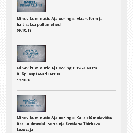
Minevikuminutid Ajalooringis: Maareform ja
baltisaksa põllumehed
09.10.18
Minevikuminutid Ajalooringis: 1968. aasta
üliõpilaspäevad Tartus
19.10.18
Minevikuminutid Ajalooringis: Kaks olümpiavõitu,
üks kuldmedal - vehkleja Svetlana Tširkova-
Lozovaja