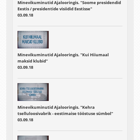
Minevikuminutid Ajalooringis. "Soome presidendid
Eestis / presidentide visiidid Eestisse"
03.09.18
Minevikuminutid Ajalooringis. "Kui Hiiumaal
maksid klubid"
03.09.18
Minevikuminutid Ajalooringis. "Kehra
tselluloosivabrik - eestimaise tööstuse sümbol"
03.09.18