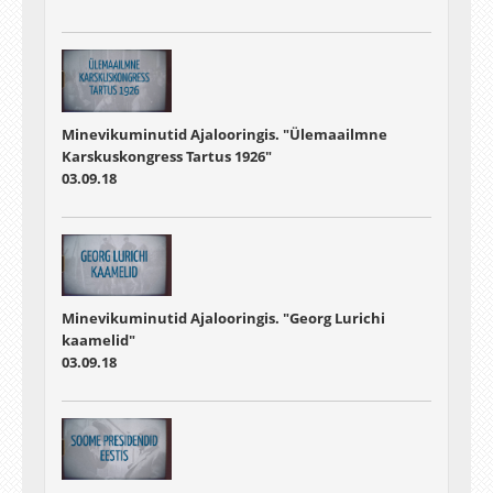
Minevikuminutid Ajalooringis. "Ülemaailmne
Karskuskongress Tartus 1926"
03.09.18
Minevikuminutid Ajalooringis. "Georg Lurichi
kaamelid"
03.09.18