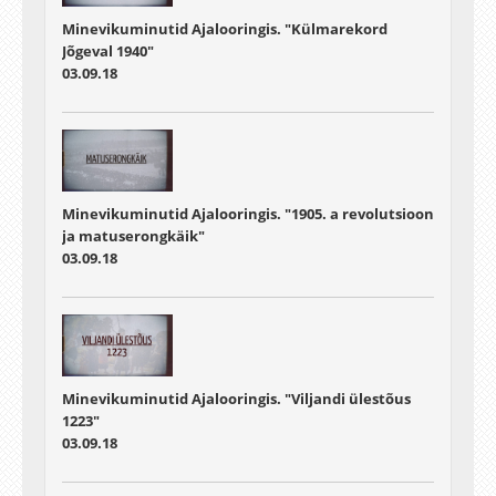
Minevikuminutid Ajalooringis. "Külmarekord
Jõgeval 1940"
03.09.18
Minevikuminutid Ajalooringis. "1905. a revolutsioon
ja matuserongkäik"
03.09.18
Minevikuminutid Ajalooringis. "Viljandi ülestõus
1223"
03.09.18