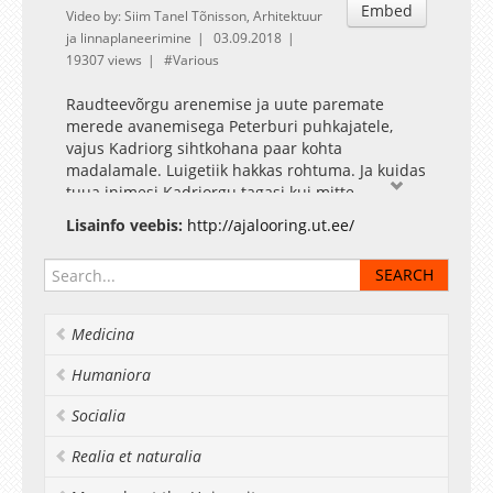
Embed
Video by: Siim Tanel Tõnisson, Arhitektuur
ja linnaplaneerimine
03.09.2018
19307 views
Various
Raudteevõrgu arenemise ja uute paremate
merede avanemisega Peterburi puhkajatele,
vajus Kadriorg sihtkohana paar kohta
madalamale. Luigetiik hakkas rohtuma. Ja kuidas
tuua inimesi Kadriorgu tagasi kui mitte
trammiga?
Lisainfo veebis:
http://ajalooring.ut.ee/
Medicina
Humaniora
Socialia
Realia et naturalia