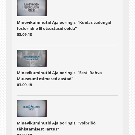
Minevikuminutid Ajalooringis. "Kuidas tudengid
fosforiidile EI otsustasid öelda"
03.09.18
Minevikuminutid Ajalooringis. "Eesti Rahva
Muuseumi esimesed aastad"
03.09.18
Minevikuminutid Ajalooringis. "Volbriöö
tähistamisest Tartus"