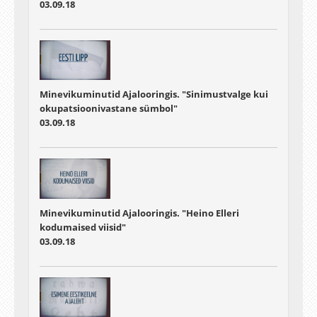
03.09.18
Minevikuminutid Ajalooringis. "Sinimustvalge kui
okupatsioonivastane sümbol"
03.09.18
Minevikuminutid Ajalooringis. "Heino Elleri
kodumaised viisid"
03.09.18