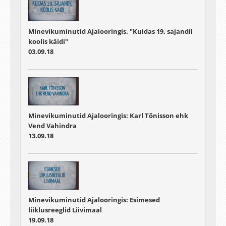
Minevikuminutid Ajalooringis. "Kuidas 19. sajandil
koolis käidi"
03.09.18
Minevikuminutid Ajalooringis: Karl Tõnisson ehk
Vend Vahindra
13.09.18
Minevikuminutid Ajalooringis: Esimesed
liiklusreeglid Liivimaal
19.09.18