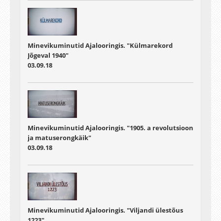
Minevikuminutid Ajalooringis. "Külmarekord
Jõgeval 1940"
03.09.18
Minevikuminutid Ajalooringis. "1905. a revolutsioon
ja matuserongkäik"
03.09.18
Minevikuminutid Ajalooringis. "Viljandi ülestõus
1223"