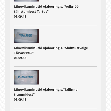
Minevikuminutid Ajalooringis. "Volbriöö
tähistamisest Tartus"
03.09.18
Minevikuminutid Ajalooringis. "Sinimustvalge
Tõrvas 1962"
03.09.18
Minevikuminutid Ajalooringis."Tallinna
trammidest"
03.09.18