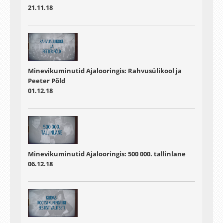
21.11.18
Minevikuminutid Ajalooringis: Rahvusülikool ja
Peeter Põld
01.12.18
Minevikuminutid Ajalooringis: 500 000. tallinlane
06.12.18