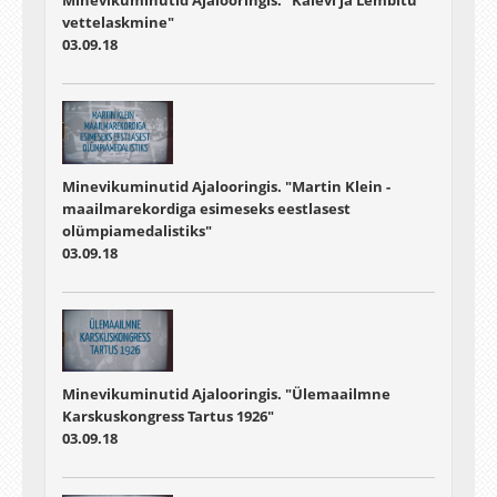
Minevikuminutid Ajalooringis. "Kalevi ja Lembitu
vettelaskmine"
03.09.18
Minevikuminutid Ajalooringis. "Martin Klein -
maailmarekordiga esimeseks eestlasest
olümpiamedalistiks"
03.09.18
Minevikuminutid Ajalooringis. "Ülemaailmne
Karskuskongress Tartus 1926"
03.09.18