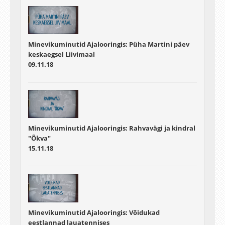
Minevikuminutid Ajalooringis: Püha Martini päev
keskaegsel Liivimaal
09.11.18
Minevikuminutid Ajalooringis: Rahvavägi ja kindral
"Õkva"
15.11.18
Minevikuminutid Ajalooringis: Võidukad
eestlannad lauatennises