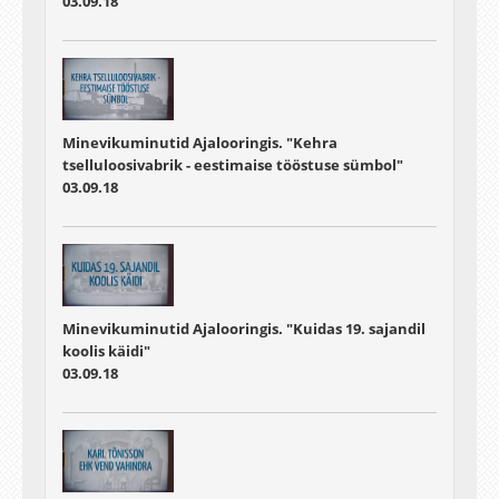
03.09.18
Minevikuminutid Ajalooringis. "Kehra
tselluloosivabrik - eestimaise tööstuse sümbol"
03.09.18
Minevikuminutid Ajalooringis. "Kuidas 19. sajandil
koolis käidi"
03.09.18