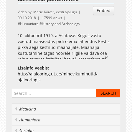
Embed
Video by: Marie Kõiver, eesti ajalugu
09.10.2018
17599 views
Humaniora
History and Archeology
10. oktoobril 1919. a Asutavas Kogus vastu
võetud maaseadus pidi olema lahendus Eestis
pikka aega kestnud maanäljale. Maanälja
kustutamine tagas noorele riigile valdava osa
rahva toetuse kriitilisel hetkel. Maareformiga
sundvõõrandatud maa moodustas ligi 58% kogu
Lisainfo veebis:
Eesti põllumajandusmaast.
http://ajalooring.ut.ee/minevikuminutid-
ajalooringis
Medicina
Humaniora
Socialia