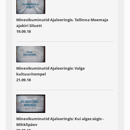
Minevikuminutid Ajalooringis. Tallinna Moemaja
ajakiri Siluett
19.09.18
Minevikuminutid Ajalooringis: Valga
kultuuritempel
21.09.18
Minevikuminutid Ajalooringis: Kui algas sügis -
Mihklipäev