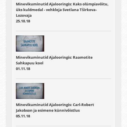
Minevikuminutid Ajalooringis: Kaks olümpiavõitu,
üks kuldmedal - vehkleja Svetlana Tširkova-
Lozovaja
25.10.18
Minevikuminutid Ajalooringis: Raamotite
Sahkapuu kool
01.11.18
Minevikuminutid Ajalooringis: Carl-Robert
Jakobson ja esimene künnivõistlus
05.11.18