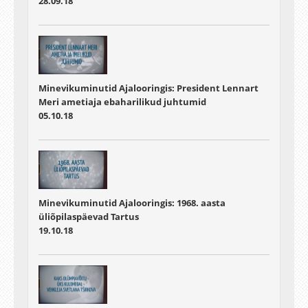
28.09.18
Minevikuminutid Ajalooringis: President Lennart
Meri ametiaja ebaharilikud juhtumid
05.10.18
Minevikuminutid Ajalooringis: 1968. aasta
üliõpilaspäevad Tartus
19.10.18