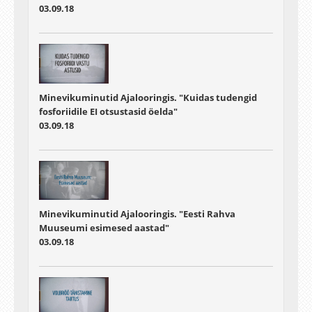
03.09.18
Minevikuminutid Ajalooringis. "Kuidas tudengid
fosforiidile EI otsustasid öelda"
03.09.18
Minevikuminutid Ajalooringis. "Eesti Rahva
Muuseumi esimesed aastad"
03.09.18