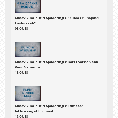
Minevikuminutid Ajalooringis. "Kuidas 19. sajandil
koolis käidi"
03.09.18
Minevikuminutid Ajalooringis: Karl Tõnisson ehk
Vend Vahindra
13.09.18
Minevikuminutid Ajalooringis: Esimesed
liiklusreeglid Liivimaal
19.09.18