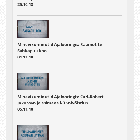
25.10.18
Minevikuminutid Ajalooringis: Raamotite
Sahkapuu kool
01.11.18
Minevikuminutid Ajalooringis: Carl-Robert
Jakobson ja esimene künnivõistlus
05.11.18