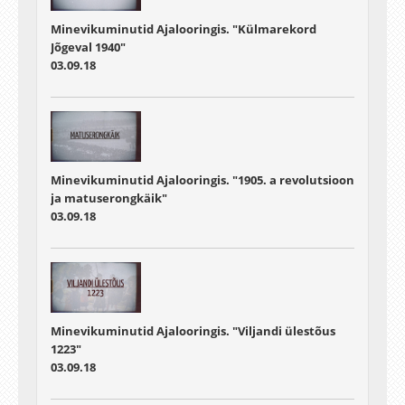
Minevikuminutid Ajalooringis. "Külmarekord
Jõgeval 1940"
03.09.18
Minevikuminutid Ajalooringis. "1905. a revolutsioon
ja matuserongkäik"
03.09.18
Minevikuminutid Ajalooringis. "Viljandi ülestõus
1223"
03.09.18