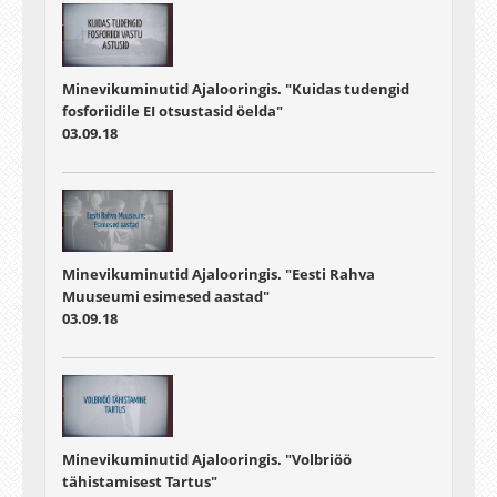
Minevikuminutid Ajalooringis. "Kuidas tudengid
fosforiidile EI otsustasid öelda"
03.09.18
Minevikuminutid Ajalooringis. "Eesti Rahva
Muuseumi esimesed aastad"
03.09.18
Minevikuminutid Ajalooringis. "Volbriöö
tähistamisest Tartus"