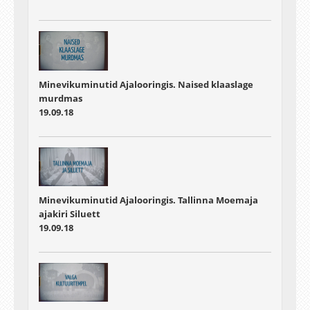
Minevikuminutid Ajalooringis. Naised klaaslage
murdmas
19.09.18
Minevikuminutid Ajalooringis. Tallinna Moemaja
ajakiri Siluett
19.09.18