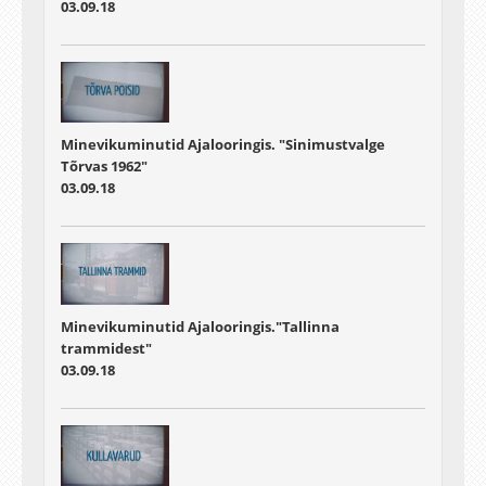
03.09.18
Minevikuminutid Ajalooringis. "Sinimustvalge
Tõrvas 1962"
03.09.18
Minevikuminutid Ajalooringis."Tallinna
trammidest"
03.09.18