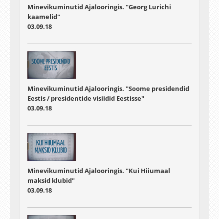
Minevikuminutid Ajalooringis. "Georg Lurichi
kaamelid"
03.09.18
Minevikuminutid Ajalooringis. "Soome presidendid
Eestis / presidentide visiidid Eestisse"
03.09.18
Minevikuminutid Ajalooringis. "Kui Hiiumaal
maksid klubid"
03.09.18