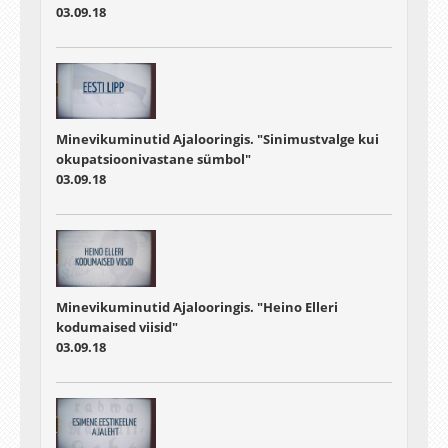
03.09.18
Minevikuminutid Ajalooringis. "Sinimustvalge kui
okupatsioonivastane sümbol"
03.09.18
Minevikuminutid Ajalooringis. "Heino Elleri
kodumaised viisid"
03.09.18