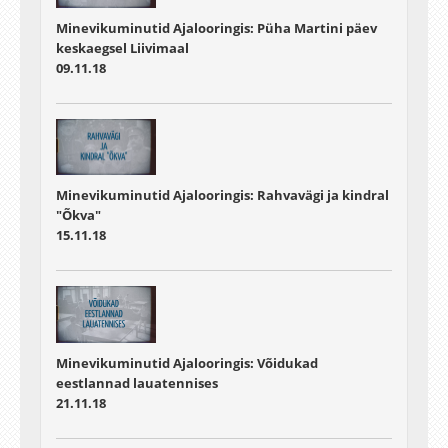
Minevikuminutid Ajalooringis: Püha Martini päev
keskaegsel Liivimaal
09.11.18
Minevikuminutid Ajalooringis: Rahvavägi ja kindral
"Õkva"
15.11.18
Minevikuminutid Ajalooringis: Võidukad
eestlannad lauatennises
21.11.18