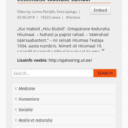
Embed
Video by: Lenno Pärnjõe, Eesti ajalugu
03.09.2018
18223 views
Various
„Kui maksid „Hiiu klubid“. Omapärane koduraha
Hiiumaal. – Nahast ja papist rahad. – Valerahad
säärsaabastest.“ – nii seisab Hiiumaa Teataja
1934. aasta numbris. Nimelt oli Hiiumaal 19.
sajandil tsaariraha kõrval kasutusel ka oma
klubideks kutsutud raha, mida andis välja Kärdla
Lisainfo veebis:
http://ajalooring.ut.ee/
Kalevivabrik parun Robert Ungern-Sternbergi
eestvedamisel aastatel 1830-1886.
Medicina
Humaniora
Socialia
Realia et naturalia