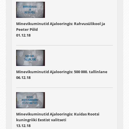
Minevikuminutid Ajalooringis: Rahvusülikool ja
Peeter Põld
01.12.18
Minevikuminutid Ajalooringis: 500 000. tallinlane
06.12.18
Minevikuminutid Ajalooringis: Kuidas Rootsi
kuningriiki Eestist valitseti
13.12.18