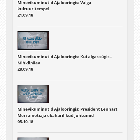
Minevikuminutid Ajalooringis: Valga
kultuuritempel
21.09.18
Minevikuminutid Ajalooringis: Kui algas sügis -
Mihklipäev
28.09.18
Minevikuminutid Ajalooringis: President Lennart
Meri ametiaja ebaharilikud juhtumid
05.10.18