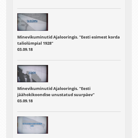
Minevikuminutid Ajalooringis. "Eesti esimest korda
taliolümpial 1928"
03.09.18
Minevikuminutid Ajalooringis. "Eesti
jäähokikoondise unustatud suurpäev"
03.09.18