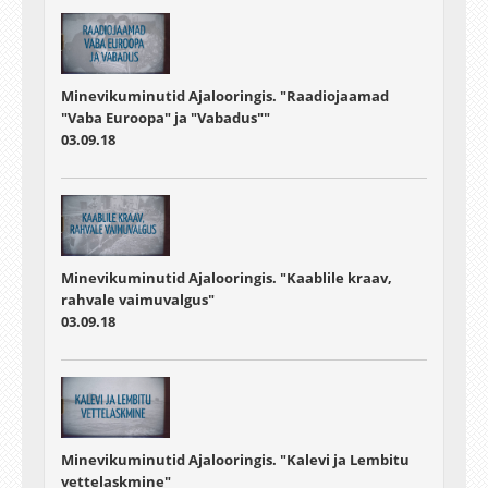
Minevikuminutid Ajalooringis. "Raadiojaamad
"Vaba Euroopa" ja "Vabadus""
03.09.18
Minevikuminutid Ajalooringis. "Kaablile kraav,
rahvale vaimuvalgus"
03.09.18
Minevikuminutid Ajalooringis. "Kalevi ja Lembitu
vettelaskmine"