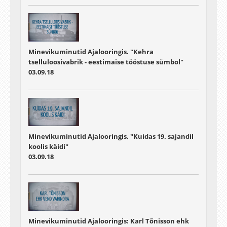
Minevikuminutid Ajalooringis. "Kehra
tselluloosivabrik - eestimaise tööstuse sümbol"
03.09.18
Minevikuminutid Ajalooringis. "Kuidas 19. sajandil
koolis käidi"
03.09.18
Minevikuminutid Ajalooringis: Karl Tõnisson ehk