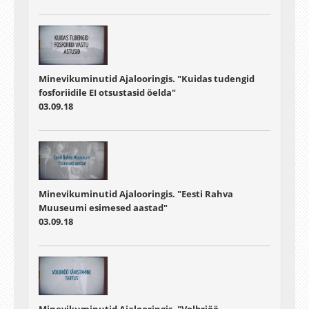
Minevikuminutid Ajalooringis. "Kuidas tudengid
fosforiidile EI otsustasid öelda"
03.09.18
Minevikuminutid Ajalooringis. "Eesti Rahva
Muuseumi esimesed aastad"
03.09.18