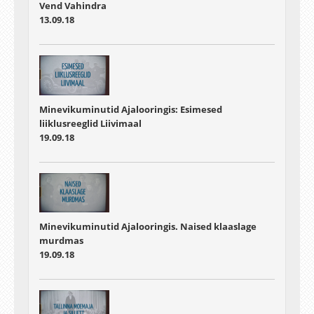
Vend Vahindra
13.09.18
Minevikuminutid Ajalooringis: Esimesed
liiklusreeglid Liivimaal
19.09.18
Minevikuminutid Ajalooringis. Naised klaaslage
murdmas
19.09.18