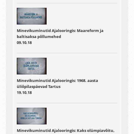
Minevikuminutid Ajalooringis: Maareform ja
baltisaksa põllumehed
09.10.18
Minevikuminutid Ajalooringis: 1968. aasta
üliõpilaspäevad Tartus
19.10.18
Minevikuminutid Ajalooringis: Kaks olümpiavõitu,