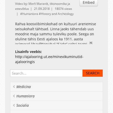
Embed
Video by: Merli Maranik, ökonoomika ja
ettevõtlus
21.09.2018
18074 views
Humaniora
History and Archeology
Rahva koosviibimiskohad on kultuuri arenemise
seisukohalt tähtsad. Linna jaoks tähendab uus
moodne maja sammu tuleviku poole. Seega on
oluline tähis Eesti ajaloos ka 1911. aasta
esimesel lihavõttepühal “Säde” seltsi teatri- ja
kontserdimaja (ja) avamine Valgas.
Lisainfo veebis:
http://ajalooring.ut.ee/minevikuminutid-
ajalooringis
Medicina
Humaniora
Socialia