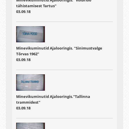
Minevikuminutid Ajalooringis. "Volbriöö
tähistamisest Tartus"
03.09.18
Minevikuminutid Ajalooringis. "Sinimustvalge
Tõrvas 1962"
03.09.18
Minevikuminutid Ajalooringis."Tallinna
trammidest"
03.09.18