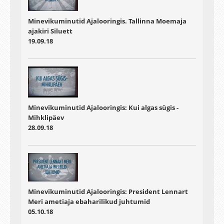
Minevikuminutid Ajalooringis. Tallinna Moemaja
ajakiri Siluett
19.09.18
Minevikuminutid Ajalooringis: Kui algas sügis -
Mihklipäev
28.09.18
Minevikuminutid Ajalooringis: President Lennart
Meri ametiaja ebaharilikud juhtumid
05.10.18