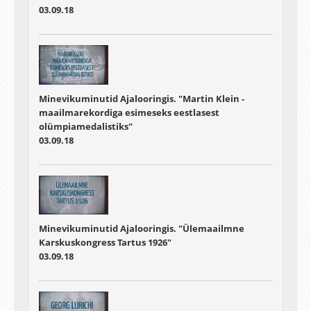
03.09.18
Minevikuminutid Ajalooringis. "Martin Klein -
maailmarekordiga esimeseks eestlasest
olümpiamedalistiks"
03.09.18
Minevikuminutid Ajalooringis. "Ülemaailmne
Karskuskongress Tartus 1926"
03.09.18