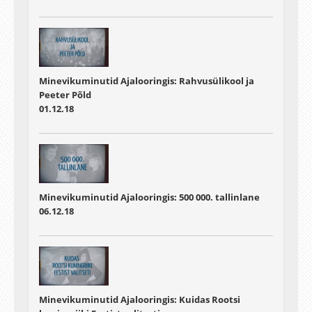
Minevikuminutid Ajalooringis: Rahvusülikool ja
Peeter Põld
01.12.18
Minevikuminutid Ajalooringis: 500 000. tallinlane
06.12.18
Minevikuminutid Ajalooringis: Kuidas Rootsi