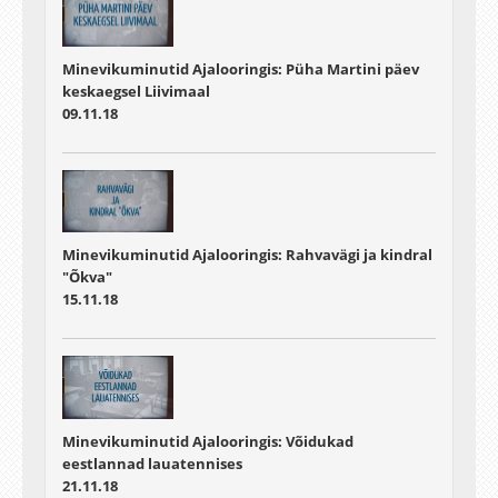
Minevikuminutid Ajalooringis: Püha Martini päev
keskaegsel Liivimaal
09.11.18
Minevikuminutid Ajalooringis: Rahvavägi ja kindral
"Õkva"
15.11.18
Minevikuminutid Ajalooringis: Võidukad
eestlannad lauatennises
21.11.18