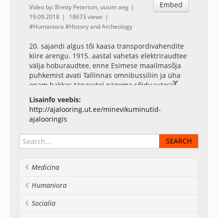
Embed
Video by: Bretty Peterson, uusim aeg
19.09.2018
18673 views
Humaniora
History and Archeology
20. sajandi algus tõi kaasa transpordivahendite
kiire arengu. 1915. aastal vahetas elektriraudtee
välja hoburaudtee, enne Esimese maailmasõja
puhkemist avati Tallinnas omnibussiliin ja üha
enam hakkas tänavatel nägema sõiduautosid.
Lisainfo veebis:
http://ajalooring.ut.ee/minevikuminutid-
ajalooringis
Medicina
Humaniora
Socialia