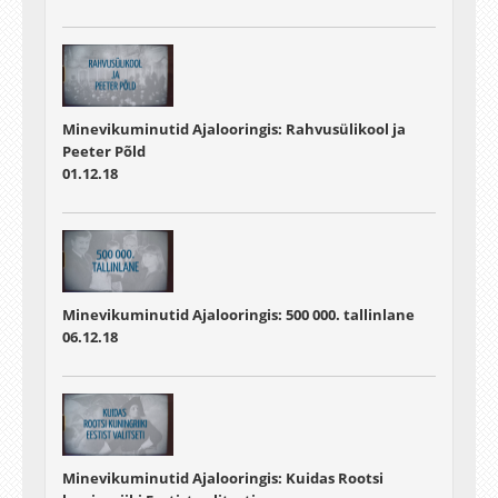
Minevikuminutid Ajalooringis: Rahvusülikool ja
Peeter Põld
01.12.18
Minevikuminutid Ajalooringis: 500 000. tallinlane
06.12.18
Minevikuminutid Ajalooringis: Kuidas Rootsi