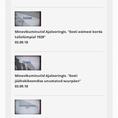
Minevikuminutid Ajalooringis. "Eesti esimest korda
taliolümpial 1928"
03.09.18
Minevikuminutid Ajalooringis. "Eesti
jäähokikoondise unustatud suurpäev"
03.09.18