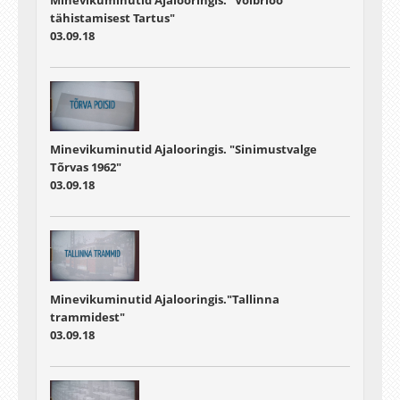
Minevikuminutid Ajalooringis. "Volbriöö
tähistamisest Tartus"
03.09.18
Minevikuminutid Ajalooringis. "Sinimustvalge
Tõrvas 1962"
03.09.18
Minevikuminutid Ajalooringis."Tallinna
trammidest"
03.09.18