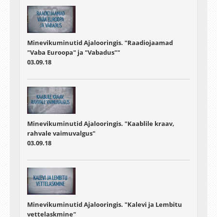
Minevikuminutid Ajalooringis. "Raadiojaamad
"Vaba Euroopa" ja "Vabadus""
03.09.18
Minevikuminutid Ajalooringis. "Kaablile kraav,
rahvale vaimuvalgus"
03.09.18
Minevikuminutid Ajalooringis. "Kalevi ja Lembitu
vettelaskmine"