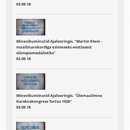
03.09.18
Minevikuminutid Ajalooringis. "Martin Klein -
maailmarekordiga esimeseks eestlasest
olümpiamedalistiks"
03.09.18
Minevikuminutid Ajalooringis. "Ülemaailmne
Karskuskongress Tartus 1926"
03.09.18