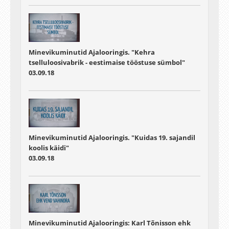
Minevikuminutid Ajalooringis. "Kehra
tselluloosivabrik - eestimaise tööstuse sümbol"
03.09.18
Minevikuminutid Ajalooringis. "Kuidas 19. sajandil
koolis käidi"
03.09.18
Minevikuminutid Ajalooringis: Karl Tõnisson ehk