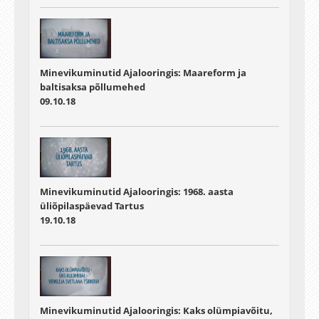
Minevikuminutid Ajalooringis: Maareform ja
baltisaksa põllumehed
09.10.18
Minevikuminutid Ajalooringis: 1968. aasta
üliõpilaspäevad Tartus
19.10.18
Minevikuminutid Ajalooringis: Kaks olümpiavõitu,