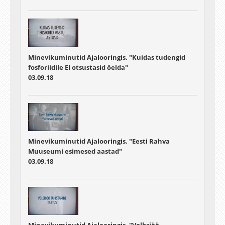
Minevikuminutid Ajalooringis. "Kuidas tudengid
fosforiidile EI otsustasid öelda"
03.09.18
Minevikuminutid Ajalooringis. "Eesti Rahva
Muuseumi esimesed aastad"
03.09.18