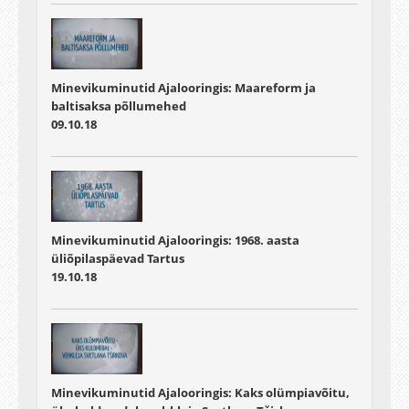
Minevikuminutid Ajalooringis: Maareform ja
baltisaksa põllumehed
09.10.18
Minevikuminutid Ajalooringis: 1968. aasta
üliõpilaspäevad Tartus
19.10.18
Minevikuminutid Ajalooringis: Kaks olümpiavõitu,