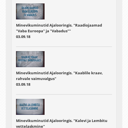
Minevikuminutid Ajalooringis. "Raadiojaamad
"Vaba Euroopa" ja "Vabadus""
03.09.18
Minevikuminutid Ajalooringis. "Kaablile kraav,
rahvale vaimuvalgus"
03.09.18
Minevikuminutid Ajalooringis. "Kalevi ja Lembitu
vettelaskmine"