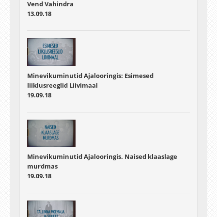
Vend Vahindra
13.09.18
Minevikuminutid Ajalooringis: Esimesed
liiklusreeglid Liivimaal
19.09.18
Minevikuminutid Ajalooringis. Naised klaaslage
murdmas
19.09.18