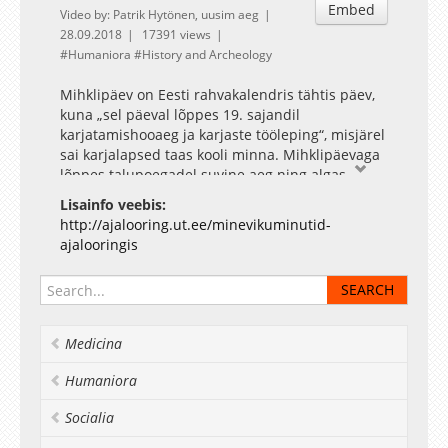
Embed
Video by: Patrik Hytönen, uusim aeg
28.09.2018
17391 views
Humaniora
History and Archeology
Mihklipäev on Eesti rahvakalendris tähtis päev,
kuna „sel päeval lõppes 19. sajandil
karjatamishooaeg ja karjaste tööleping“, misjärel
sai karjalapsed taas kooli minna. Mihklipäevaga
lõppes talupoegadel suvine aeg ning algas
sügis.
Lisainfo veebis:
http://ajalooring.ut.ee/minevikuminutid-
ajalooringis
Medicina
Humaniora
Socialia