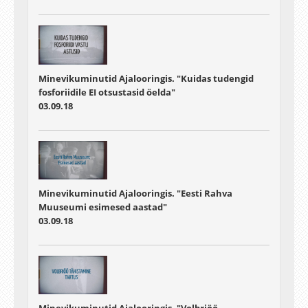
Minevikuminutid Ajalooringis. "Kuidas tudengid
fosforiidile EI otsustasid öelda"
03.09.18
Minevikuminutid Ajalooringis. "Eesti Rahva
Muuseumi esimesed aastad"
03.09.18