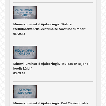
Minevikuminutid Ajalooringis. "Kehra
tselluloosivabrik - eestimaise tööstuse sümbol"
03.09.18
Minevikuminutid Ajalooringis. "Kuidas 19. sajandil
koolis käidi"
03.09.18
Minevikuminutid Ajalooringis: Karl Tõnisson ehk