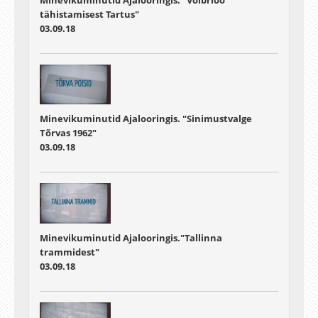
Minevikuminutid Ajalooringis. "Volbriöö
tähistamisest Tartus"
03.09.18
Minevikuminutid Ajalooringis. "Sinimustvalge
Tõrvas 1962"
03.09.18
Minevikuminutid Ajalooringis."Tallinna
trammidest"
03.09.18