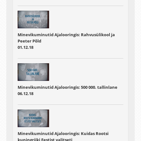
Minevikuminutid Ajalooringis: Rahvusülikool ja
Peeter Põld
01.12.18
Minevikuminutid Ajalooringis: 500 000. tallinlane
06.12.18
Minevikuminutid Ajalooringis: Kuidas Rootsi
kuningriiki Eestist valitseti