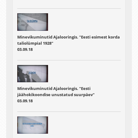
Minevikuminutid Ajalooringis. "Eesti esimest korda
taliolümpial 1928"
03.09.18
Minevikuminutid Ajalooringis. "Eesti
jäähokikoondise unustatud suurpäev"
03.09.18