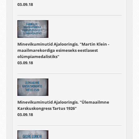
03.09.18
Minevikuminutid Ajalooringis. "Martin Klein -
maailmarekordiga esimeseks eestlasest
olümpiamedalistiks"
03.09.18
Minevikuminutid Ajalooringis. "Ülemaailmne
Karskuskongress Tartus 1926"
03.09.18