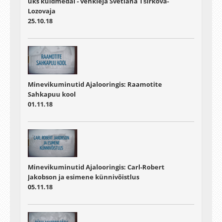
üks kuldmedal - vehkleja Svetlana Tširkova-
Lozovaja
25.10.18
Minevikuminutid Ajalooringis: Raamotite
Sahkapuu kool
01.11.18
Minevikuminutid Ajalooringis: Carl-Robert
Jakobson ja esimene künnivõistlus
05.11.18