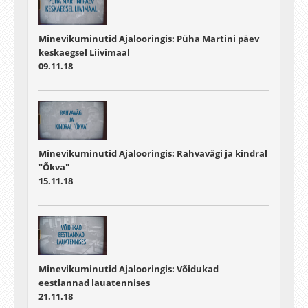
Minevikuminutid Ajalooringis: Püha Martini päev
keskaegsel Liivimaal
09.11.18
Minevikuminutid Ajalooringis: Rahvavägi ja kindral
"Õkva"
15.11.18
Minevikuminutid Ajalooringis: Võidukad
eestlannad lauatennises
21.11.18