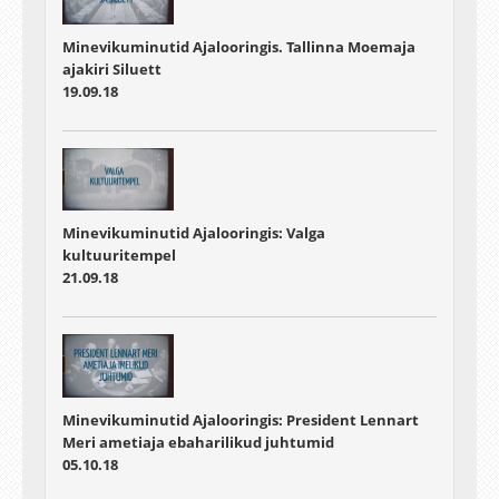
Minevikuminutid Ajalooringis. Tallinna Moemaja
ajakiri Siluett
19.09.18
Minevikuminutid Ajalooringis: Valga
kultuuritempel
21.09.18
Minevikuminutid Ajalooringis: President Lennart
Meri ametiaja ebaharilikud juhtumid
05.10.18