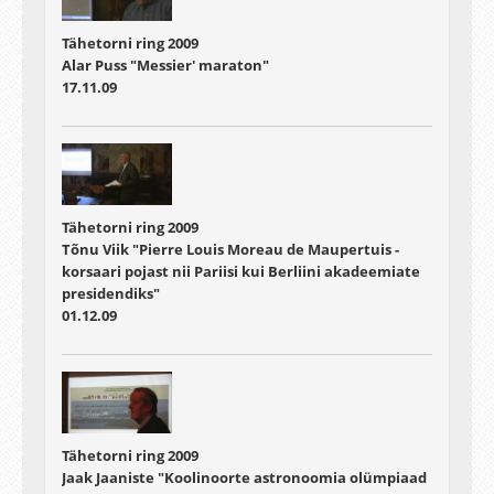
Tähetorni ring 2009
Alar Puss "Messier' maraton"
17.11.09
Tähetorni ring 2009
Tõnu Viik "Pierre Louis Moreau de Maupertuis -
korsaari pojast nii Pariisi kui Berliini akadeemiate
presidendiks"
01.12.09
Tähetorni ring 2009
Jaak Jaaniste "Koolinoorte astronoomia olümpiaad