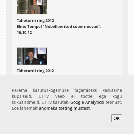
Tähetorni ring 2012
Elmo Tempel "Nobelleeritud supernoovad".
16.10.12
Tähetorni ring 2012
Tiit Sepp: "Virtuaalobservatooriumid"
06.11.12
Parema kasutuskogemuse tagamiseks kasutame
küpsiseid. UTTV veeb ei töötle ega kogu
isikuandmeid. UTTV kasutab
Google Analyticsi
teenust.
Loe lähemalt
andmekaitsetingimustest
.
OK
Tähetorni ring 2012
Hillar Uudevald "Dimensioonid"
20.11.12