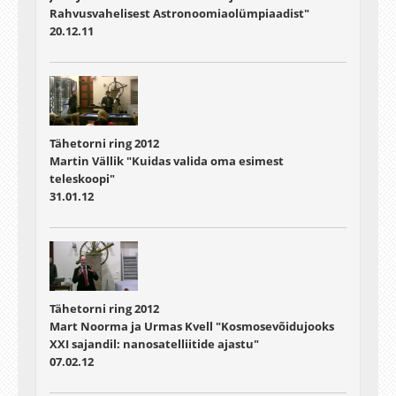
Rahvusvahelisest Astronoomiaolümpiaadist"
20.12.11
Tähetorni ring 2012
Martin Vällik "Kuidas valida oma esimest
teleskoopi"
31.01.12
Tähetorni ring 2012
Mart Noorma ja Urmas Kvell "Kosmosevõidujooks
XXI sajandil: nanosatelliitide ajastu"
07.02.12