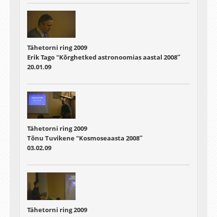
Tähetorni ring 2009
Erik Tago "Kõrghetked astronoomias aastal 2008″
20.01.09
Tähetorni ring 2009
Tõnu Tuvikene "Kosmoseaasta 2008″
03.02.09
Tähetorni ring 2009