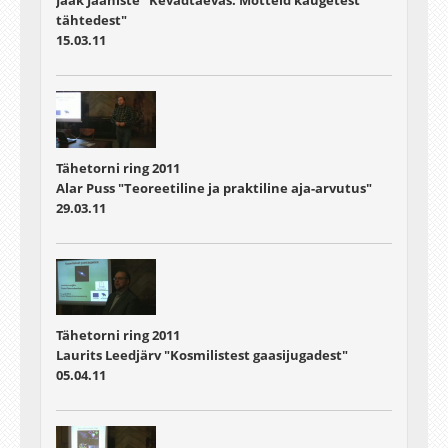
Jaak Jaaniste "Kevadtaevas. Mõtteid kaugetest
tähtedest"
15.03.11
Tähetorni ring 2011
Alar Puss "Teoreetiline ja praktiline aja-arvutus"
29.03.11
Tähetorni ring 2011
Laurits Leedjärv "Kosmilistest gaasijugadest"
05.04.11