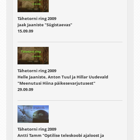
Tähetorni ring 2009
Jaak Jaaniste "Sügistaevas"
15.09.09
Tähetorni ring 2009
Helle Jaaniste, Anton Tuul ja Hillar Uudevald
"Meenutusi Hiina päikesevarjutusest"
29.09.09
Tähetorni ring 2009
Antti Tamm "Optilise teleskoobi ajaloost ja