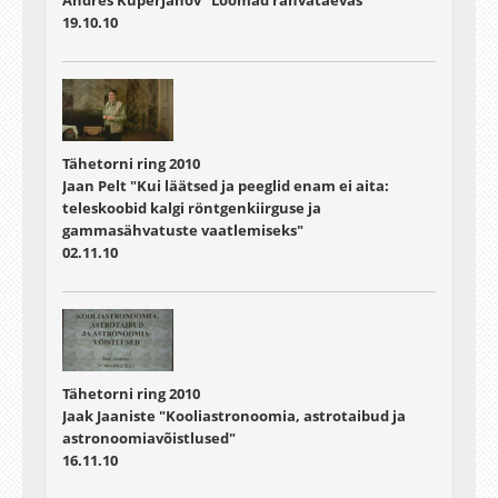
19.10.10
Tähetorni ring 2010
Jaan Pelt "Kui läätsed ja peeglid enam ei aita:
teleskoobid kalgi röntgenkiirguse ja
gammasähvatuste vaatlemiseks"
02.11.10
Tähetorni ring 2010
Jaak Jaaniste "Kooliastronoomia, astrotaibud ja
astronoomiavõistlused"
16.11.10