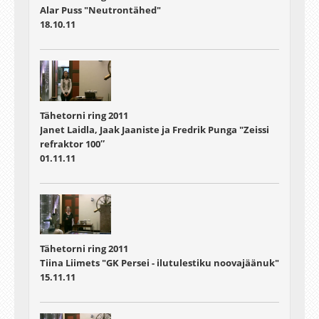
Alar Puss "Neutrontähed"
18.10.11
Tähetorni ring 2011
Janet Laidla, Jaak Jaaniste ja Fredrik Punga "Zeissi
refraktor 100″
01.11.11
Tähetorni ring 2011
Tiina Liimets "GK Persei - ilutulestiku noovajäänuk"
15.11.11