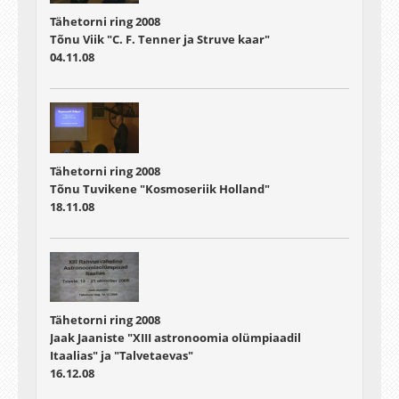
Tähetorni ring 2008
Tõnu Viik "C. F. Tenner ja Struve kaar"
04.11.08
Tähetorni ring 2008
Tõnu Tuvikene "Kosmoseriik Holland"
18.11.08
Tähetorni ring 2008
Jaak Jaaniste "XIII astronoomia olümpiaadil
Itaalias" ja "Talvetaevas"
16.12.08