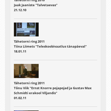
Tähetorni ring 2010
Jaak Jaaniste "Talvetaevas"
21.12.10
Tähetorni ring 2011
Tiina Liimets "Teleskoobivaatlus tänapäeval"
18.01.11
Tähetorni ring 2011
Tõnu Viik "Ernst Knorre pojapojad ja Gustav Max
Schmidti erakool Viljandis"
01.02.11