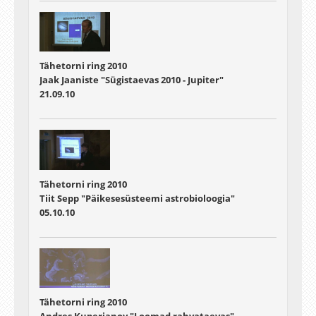
Tähetorni ring 2010
Jaak Jaaniste "Sügistaevas 2010 - Jupiter"
21.09.10
Tähetorni ring 2010
Tiit Sepp "Päikesesüsteemi astrobioloogia"
05.10.10
Tähetorni ring 2010
Andres Kuperjanov "Loomad rahvataevas"