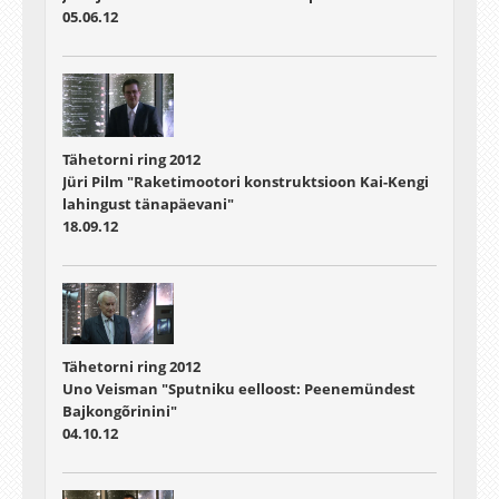
05.06.12
Tähetorni ring 2012
Jüri Pilm "Raketimootori konstruktsioon Kai-Kengi
lahingust tänapäevani"
18.09.12
Tähetorni ring 2012
Uno Veisman "Sputniku eelloost: Peenemündest
Bajkongõrinini"
04.10.12