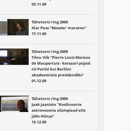
03.11.09
Tähetorni ring 2009
Alar Puss "Messier' maraton"
17.11.09
Tähetorni ring 2009
Tõnu Viik "Pierre Louis Moreau
de Maupertuis - korsaari pojast
nii Pariisi kui Berliini
akadeemiate presidendiks"
01.12.09
Tähetorni ring 2009
Jaak Jaaniste "Koolinoorte
astronoomia olümpiaad ehk
jälle Hiinas"
15.12.09