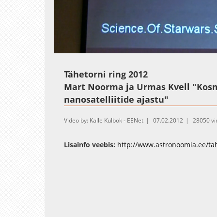
Loaded
:
Unmute
2.28%
Tähetorni ring 2012
Mart Noorma ja Urmas Kvell "Kosm
nanosatelliitide ajastu"
Video by: Kalle Kulbok - EENet
07.02.2012
28050 v
Lisainfo veebis:
http://www.astronoomia.ee/tah