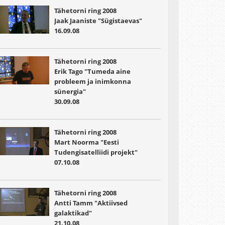
Tähetorni ring 2008
Jaak Jaaniste "Sügistaevas"
16.09.08
Tähetorni ring 2008
Erik Tago "Tumeda aine
probleem ja inimkonna
sünergia"
30.09.08
Tähetorni ring 2008
Mart Noorma "Eesti
Tudengisatelliidi projekt"
07.10.08
Tähetorni ring 2008
Antti Tamm "Aktiivsed
galaktikad"
21.10.08