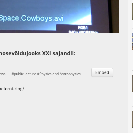
Auto
Esituskiirused
osevõidujooks XXI sajandil:
Embed
iews
public lecture
Physics and Astrophysics
etorni-ring/