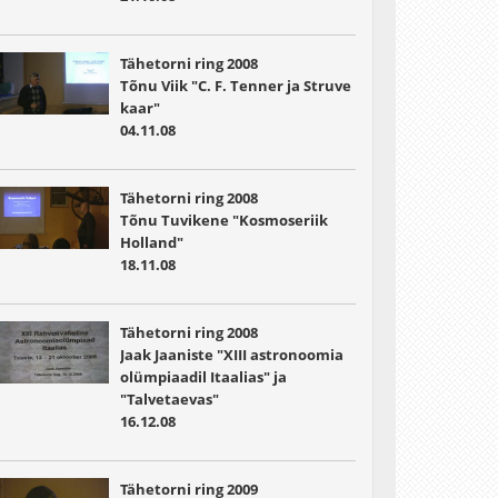
Tähetorni ring 2008
Tõnu Viik "C. F. Tenner ja Struve
kaar"
04.11.08
Tähetorni ring 2008
Tõnu Tuvikene "Kosmoseriik
Holland"
18.11.08
Tähetorni ring 2008
Jaak Jaaniste "XIII astronoomia
olümpiaadil Itaalias" ja
"Talvetaevas"
16.12.08
Tähetorni ring 2009