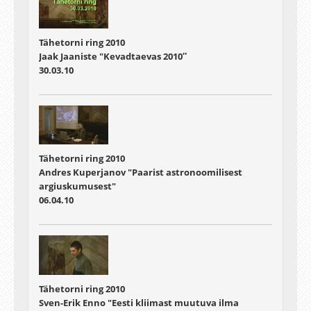
Tähetorni ring 2010
Jaak Jaaniste "Kevadtaevas 2010″
30.03.10
Tähetorni ring 2010
Andres Kuperjanov "Paarist astronoomilisest
argiuskumusest"
06.04.10
Tähetorni ring 2010
Sven-Erik Enno "Eesti kliimast muutuva ilma