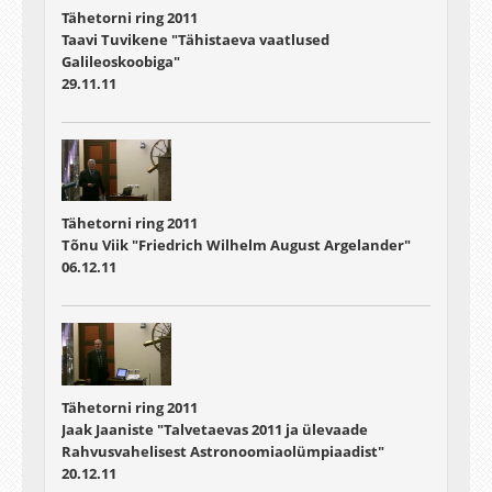
Tähetorni ring 2011
Taavi Tuvikene "Tähistaeva vaatlused
Galileoskoobiga"
29.11.11
Tähetorni ring 2011
Tõnu Viik "Friedrich Wilhelm August Argelander"
06.12.11
Tähetorni ring 2011
Jaak Jaaniste "Talvetaevas 2011 ja ülevaade
Rahvusvahelisest Astronoomiaolümpiaadist"
20.12.11