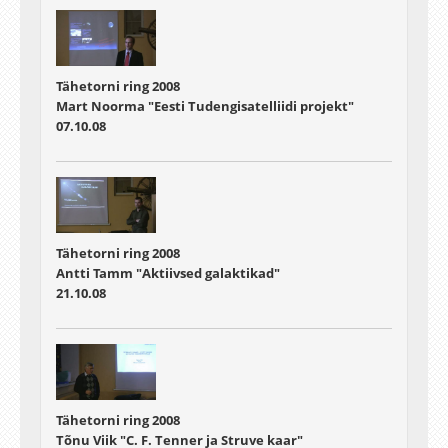
Tähetorni ring 2008
Mart Noorma "Eesti Tudengisatelliidi projekt"
07.10.08
Tähetorni ring 2008
Antti Tamm "Aktiivsed galaktikad"
21.10.08
Tähetorni ring 2008
Tõnu Viik "C. F. Tenner ja Struve kaar"