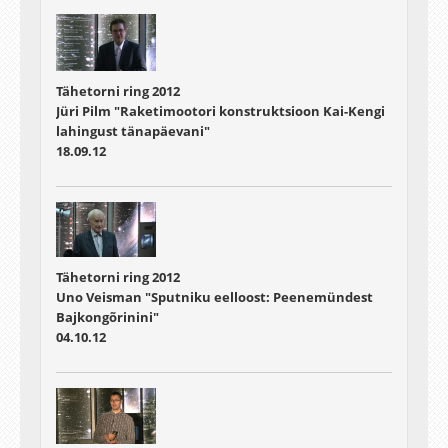
Tähetorni ring 2012
Jüri Pilm "Raketimootori konstruktsioon Kai-Kengi
lahingust tänapäevani"
18.09.12
Tähetorni ring 2012
Uno Veisman "Sputniku eelloost: Peenemündest
Bajkongõrinini"
04.10.12