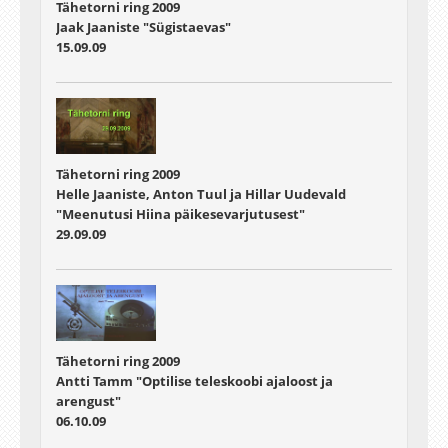
Tähetorni ring 2009
Jaak Jaaniste "Sügistaevas"
15.09.09
Tähetorni ring 2009
Helle Jaaniste, Anton Tuul ja Hillar Uudevald
"Meenutusi Hiina päikesevarjutusest"
29.09.09
Tähetorni ring 2009
Antti Tamm "Optilise teleskoobi ajaloost ja
arengust"
06.10.09