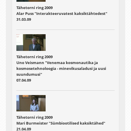
Tähetorni ring 2009
Alar Puss "Interakteeruvatest kaksiktähtedest"
31.03.09
Tähetorni ring 2009
Uno Veismann "Venemaa kosmonautika ja
kosmosetehnoloogia - minevikusaladusi ja uusi
suundumusi"
07.04.09
Tähetorni ring 2009
Mari Burmeister "Sümbiootilised kaksiktähed"
21.04.09