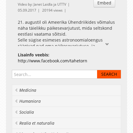
Embed
Video by: Janet Laidla ja UTTV
05.09.2017
20194 views
21. augustil oli Ameerika Ühendriikides võimalus
näha täielikku päikesevarjutust, mida seltskond
eestlasi vaatama sõitsid.
Selle sügise esimeses astronoomialoengus
räägivad nad oma päikesevarjutuse- ja
reisimuljetest.
Lisainfo veebis:
http://www.facebook.com/tahetorn
Medicina
Humaniora
Socialia
Realia et naturalia