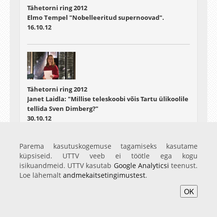
Tähetorni ring 2012
Elmo Tempel "Nobelleeritud supernoovad".
16.10.12
Tähetorni ring 2012
Janet Laidla: "Millise teleskoobi võis Tartu ülikoolile
tellida Sven Dimberg?"
30.10.12
Parema kasutuskogemuse tagamiseks kasutame
küpsiseid. UTTV veeb ei töötle ega kogu
isikuandmeid. UTTV kasutab
Google Analyticsi
teenust.
Loe lähemalt
andmekaitsetingimustest
.
Tähetorni ring 2012
Tiit Sepp: "Virtuaalobservatooriumid"
OK
06.11.12