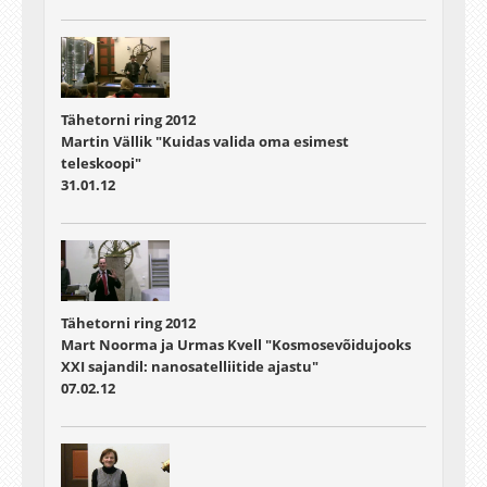
Tähetorni ring 2012
Martin Vällik "Kuidas valida oma esimest
teleskoopi"
31.01.12
Tähetorni ring 2012
Mart Noorma ja Urmas Kvell "Kosmosevõidujooks
XXI sajandil: nanosatelliitide ajastu"
07.02.12