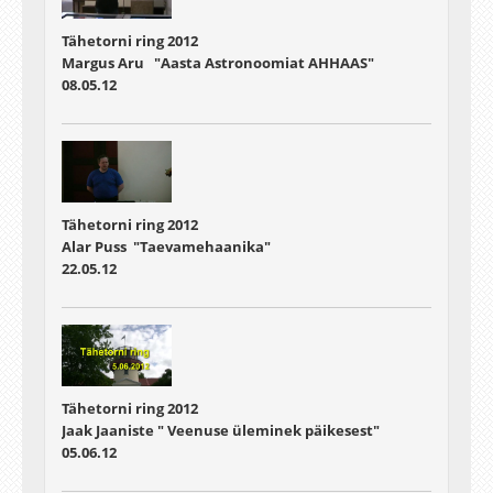
Tähetorni ring 2012
Margus Aru "Aasta Astronoomiat AHHAAS"
08.05.12
Tähetorni ring 2012
Alar Puss "Taevamehaanika"
22.05.12
Tähetorni ring 2012
Jaak Jaaniste " Veenuse üleminek päikesest"
05.06.12