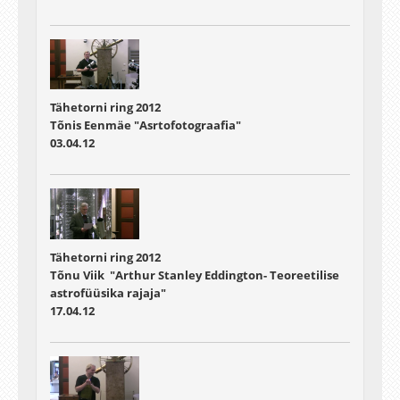
Tähetorni ring 2012
Tõnis Eenmäe "Asrtofotograafia"
03.04.12
Tähetorni ring 2012
Tõnu Viik "Arthur Stanley Eddington- Teoreetilise
astrofüüsika rajaja"
17.04.12