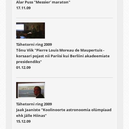
Alar Puss "Messier' maraton"
17.11.09
Tähetorni ring 2009
Tõnu Viik "Pierre Louis Moreau de Maupertuis -
korsaari pojast nii Pariisi kui Berliini akadeemiate
presidendiks"
01.12.09
Tähetorni ring 2009
Jaak Jaaniste "Koolinoorte astronoomia olümpiaad
ehk jälle Hiinas"
15.12.09