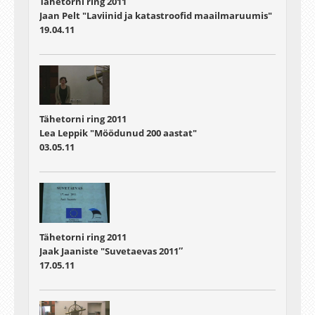
Tähetorni ring 2011
Jaan Pelt "Laviinid ja katastroofid maailmaruumis"
19.04.11
Tähetorni ring 2011
Lea Leppik "Möödunud 200 aastat"
03.05.11
Tähetorni ring 2011
Jaak Jaaniste "Suvetaevas 2011″
17.05.11