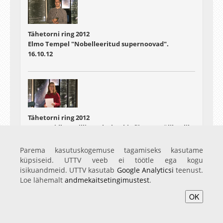
Tähetorni ring 2012
Elmo Tempel "Nobelleeritud supernoovad".
16.10.12
Tähetorni ring 2012
Janet Laidla: "Millise teleskoobi võis Tartu ülikoolile
tellida Sven Dimberg?"
30.10.12
Parema kasutuskogemuse tagamiseks kasutame
küpsiseid. UTTV veeb ei töötle ega kogu
isikuandmeid. UTTV kasutab
Google Analyticsi
teenust.
Loe lähemalt
andmekaitsetingimustest
.
OK
Tähetorni ring 2012
Tiit Sepp: "Virtuaalobservatooriumid"