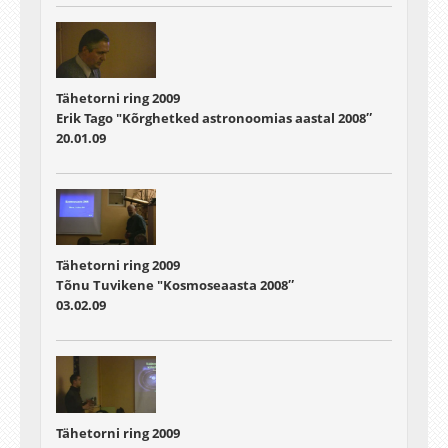
Tähetorni ring 2009
Erik Tago "Kõrghetked astronoomias aastal 2008″
20.01.09
Tähetorni ring 2009
Tõnu Tuvikene "Kosmoseaasta 2008″
03.02.09
Tähetorni ring 2009