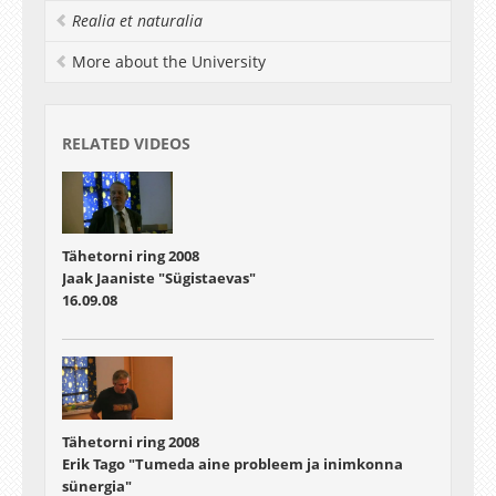
ja tähetorni teenija, Sootaga valla talupoja
Realia et naturalia
Martin Saare. Kuidas kulges teekond, kellega
kohtuti, millised olid eesmärgid ja tulemused –
More about the University
sellest juba lähemalt ettekandes.“
RELATED VIDEOS
Tähetorni ring 2008
Jaak Jaaniste "Sügistaevas"
16.09.08
Tähetorni ring 2008
Erik Tago "Tumeda aine probleem ja inimkonna
sünergia"