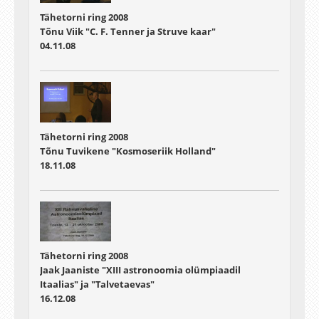
Tähetorni ring 2008
Tõnu Viik "C. F. Tenner ja Struve kaar"
04.11.08
Tähetorni ring 2008
Tõnu Tuvikene "Kosmoseriik Holland"
18.11.08
Tähetorni ring 2008
Jaak Jaaniste "XIII astronoomia olümpiaadil
Itaalias" ja "Talvetaevas"
16.12.08