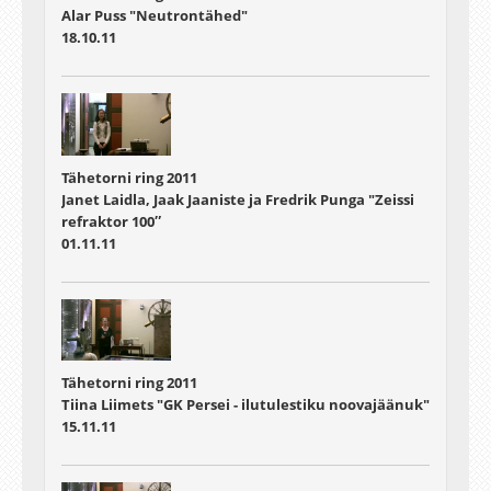
Alar Puss "Neutrontähed"
18.10.11
Tähetorni ring 2011
Janet Laidla, Jaak Jaaniste ja Fredrik Punga "Zeissi
refraktor 100″
01.11.11
Tähetorni ring 2011
Tiina Liimets "GK Persei - ilutulestiku noovajäänuk"
15.11.11