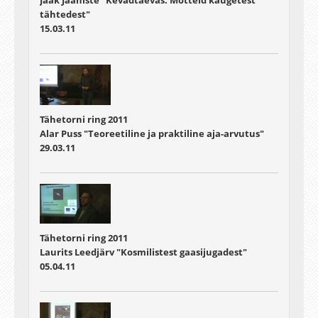
Jaak Jaaniste "Kevadtaevas. Mõtteid kaugetest
tähtedest"
15.03.11
Tähetorni ring 2011
Alar Puss "Teoreetiline ja praktiline aja-arvutus"
29.03.11
Tähetorni ring 2011
Laurits Leedjärv "Kosmilistest gaasijugadest"
05.04.11