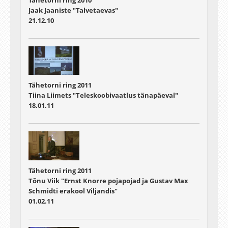
Tähetorni ring 2010
Jaak Jaaniste "Talvetaevas"
21.12.10
Tähetorni ring 2011
Tiina Liimets "Teleskoobivaatlus tänapäeval"
18.01.11
Tähetorni ring 2011
Tõnu Viik "Ernst Knorre pojapojad ja Gustav Max
Schmidti erakool Viljandis"
01.02.11