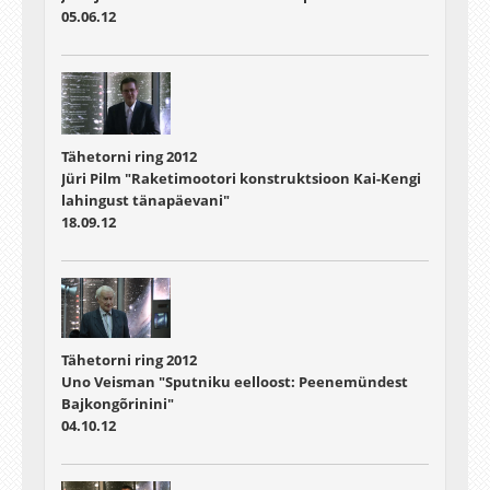
05.06.12
Tähetorni ring 2012
Jüri Pilm "Raketimootori konstruktsioon Kai-Kengi
lahingust tänapäevani"
18.09.12
Tähetorni ring 2012
Uno Veisman "Sputniku eelloost: Peenemündest
Bajkongõrinini"
04.10.12