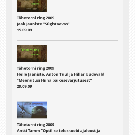
Tähetorni ring 2009
Jaak Jaaniste "Sügistaevas"
15.09.09
Tähetorni ring 2009
Helle Jaaniste, Anton Tuul ja Hillar Uudevald
"Meenutusi Hiina päikesevarjutusest"
29.09.09
Tähetorni ring 2009
Antti Tamm "Optilise teleskoobi ajaloost ja