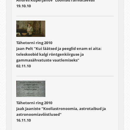
19.10.10
Tähetorni ring 2010
Jaan Pelt "Kui läätsed ja peeglid enam ei aita:
teleskoobid kalgi röntgenkiirguse ja
gammasähvatuste vaatlemiseks"
02.11.10
Tähetorni ring 2010
Jaak Jaaniste "Kooliastronoomia, astrotaibud ja
astronoomiavõistlused"
16.11.10