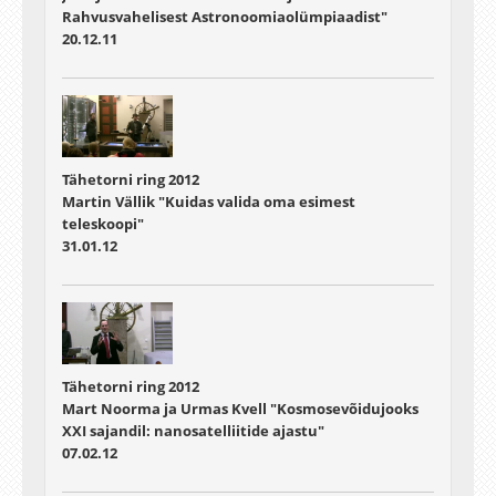
Rahvusvahelisest Astronoomiaolümpiaadist"
20.12.11
Tähetorni ring 2012
Martin Vällik "Kuidas valida oma esimest
teleskoopi"
31.01.12
Tähetorni ring 2012
Mart Noorma ja Urmas Kvell "Kosmosevõidujooks
XXI sajandil: nanosatelliitide ajastu"
07.02.12