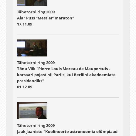
Tähetorni ring 2009
Alar Puss "Messier' maraton"
17.11.09
Tähetorni ring 2009
Tõnu Viik "Pierre Louis Moreau de Maupertuis -
korsaari pojast nii Pariisi kui Berliini akadeemiate
presidendiks"
01.12.09
Tähetorni ring 2009
Jaak Jaaniste "Koolinoorte astronoomia olümpiaad