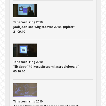
Tähetorni ring 2010
Jaak Jaaniste "Sügistaevas 2010 - Jupiter"
21.09.10
Tähetorni ring 2010
Tiit Sepp "Päikesesüsteemi astrobioloogia"
05.10.10
Tähetorni ring 2010
Andres Kuperjanov "Loomad rahvataevas"