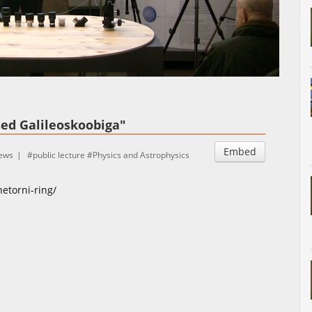
Auto
Esituskiirused
sed Galileoskoobiga"
Embed
iews
public lecture
Physics and Astrophysics
etorni-ring/