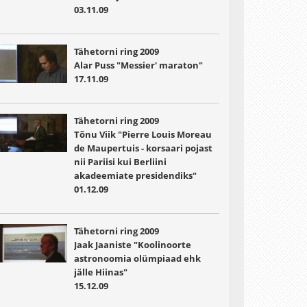
03.11.09
Tähetorni ring 2009
Alar Puss "Messier' maraton"
17.11.09
Tähetorni ring 2009
Tõnu Viik "Pierre Louis Moreau
de Maupertuis - korsaari pojast
nii Pariisi kui Berliini
akadeemiate presidendiks"
01.12.09
Tähetorni ring 2009
Jaak Jaaniste "Koolinoorte
astronoomia olümpiaad ehk
jälle Hiinas"
15.12.09