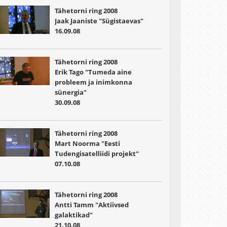
Tähetorni ring 2008
Jaak Jaaniste "Sügistaevas"
16.09.08
Tähetorni ring 2008
Erik Tago "Tumeda aine
probleem ja inimkonna
sünergia"
30.09.08
Tähetorni ring 2008
Mart Noorma "Eesti
Tudengisatelliidi projekt"
07.10.08
Tähetorni ring 2008
Antti Tamm "Aktiivsed
galaktikad"
21.10.08