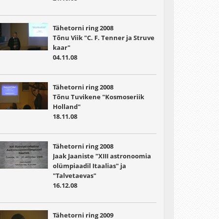
Tähetorni ring 2008
Tõnu Viik "C. F. Tenner ja Struve
kaar"
04.11.08
Tähetorni ring 2008
Tõnu Tuvikene "Kosmoseriik
Holland"
18.11.08
Tähetorni ring 2008
Jaak Jaaniste "XIII astronoomia
olümpiaadil Itaalias" ja
"Talvetaevas"
16.12.08
Tähetorni ring 2009