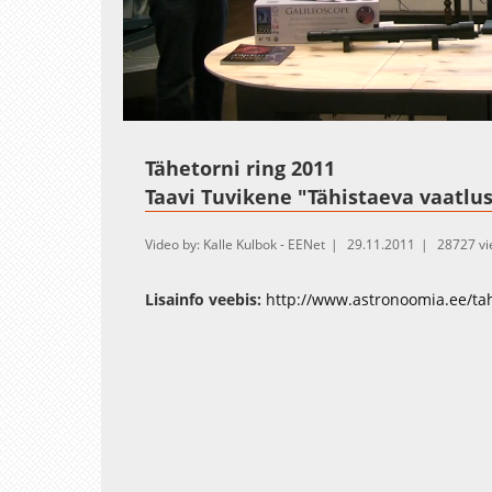
Loaded
:
Unmute
2.11%
Tähetorni ring 2011
Taavi Tuvikene "Tähistaeva vaatlu
Video by: Kalle Kulbok - EENet
29.11.2011
28727 v
Lisainfo veebis:
http://www.astronoomia.ee/tah