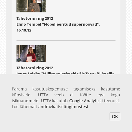
Tähetorni ring 2012
Elmo Tempel "Nobelleeritud supernoovad".
16.10.12
Tähetorni ring 2012
Janet Laidla: "Millise teleskoobi võis Tartu ülikoolile
tellida Sven Dimberg?"
30.10.12
Parema kasutuskogemuse tagamiseks kasutame
küpsiseid. UTTV veeb ei töötle ega kogu
isikuandmeid. UTTV kasutab
Google Analyticsi
teenust.
Loe lähemalt
andmekaitsetingimustest
.
OK
Tähetorni ring 2012
Tiit Sepp: "Virtuaalobservatooriumid"