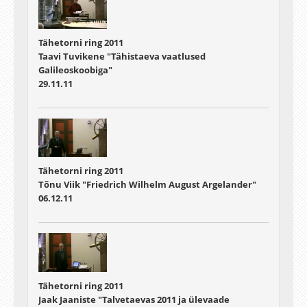
Tähetorni ring 2011
Taavi Tuvikene "Tähistaeva vaatlused
Galileoskoobiga"
29.11.11
Tähetorni ring 2011
Tõnu Viik "Friedrich Wilhelm August Argelander"
06.12.11
Tähetorni ring 2011
Jaak Jaaniste "Talvetaevas 2011 ja ülevaade