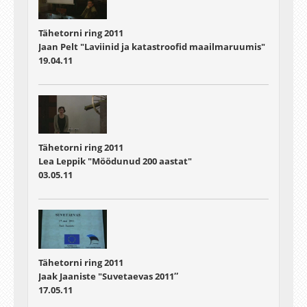
Tähetorni ring 2011
Jaan Pelt "Laviinid ja katastroofid maailmaruumis"
19.04.11
Tähetorni ring 2011
Lea Leppik "Möödunud 200 aastat"
03.05.11
Tähetorni ring 2011
Jaak Jaaniste "Suvetaevas 2011″
17.05.11