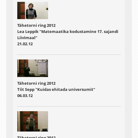
Tähetorni ring 2012
Lea Leppik "Matemaatika kodustamine 17. sajandi
Liivimaal"
21.02.12
Tähetorni ring 2012
Tiit Sepp "Kuidas ehitada universumit"
06.03.12
Tähetorni ring 2012