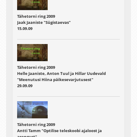
Tähetorni ring 2009
Jaak Jaaniste "Sügistaevas"
15.09.09
Tähetorni ring 2009
Helle Jaaniste, Anton Tuul ja Hillar Uudevald
"Meenutusi Hiina päikesevarjutusest"
29.09.09
Tähetorni ring 2009
Antti Tamm "Optilise teleskoobi ajaloost ja
arengust"