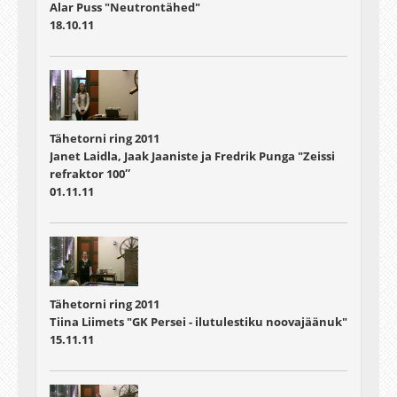
Alar Puss "Neutrontähed"
18.10.11
Tähetorni ring 2011
Janet Laidla, Jaak Jaaniste ja Fredrik Punga "Zeissi
refraktor 100″
01.11.11
Tähetorni ring 2011
Tiina Liimets "GK Persei - ilutulestiku noovajäänuk"
15.11.11