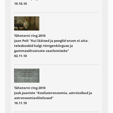
19.10.10
Tähetorni ring 2010
Jaan Pelt "Kui läätsed ja peeglid enam ei aita:
teleskoobid kalgi röntgenkiirguse ja
gammasähvatuste vaatlemiseks"
02.11.10
Tähetorni ring 2010
Jaak Jaaniste "Kooliastronoomia, astrotaibud ja
astronoomiavõistlused"
16.11.10