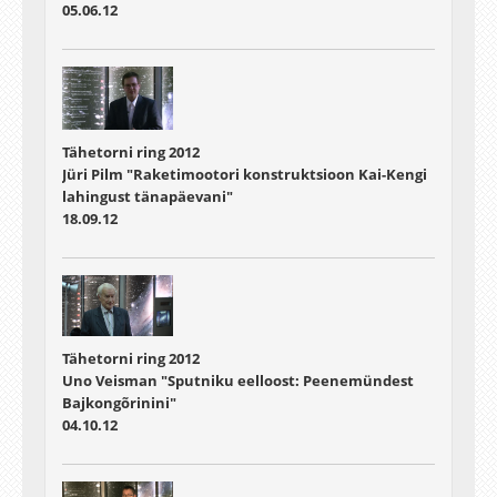
05.06.12
Tähetorni ring 2012
Jüri Pilm "Raketimootori konstruktsioon Kai-Kengi
lahingust tänapäevani"
18.09.12
Tähetorni ring 2012
Uno Veisman "Sputniku eelloost: Peenemündest
Bajkongõrinini"
04.10.12