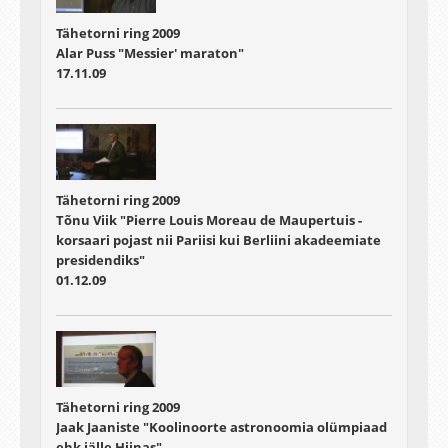
Tähetorni ring 2009
Alar Puss "Messier' maraton"
17.11.09
Tähetorni ring 2009
Tõnu Viik "Pierre Louis Moreau de Maupertuis -
korsaari pojast nii Pariisi kui Berliini akadeemiate
presidendiks"
01.12.09
Tähetorni ring 2009
Jaak Jaaniste "Koolinoorte astronoomia olümpiaad
ehk jälle Hiinas"