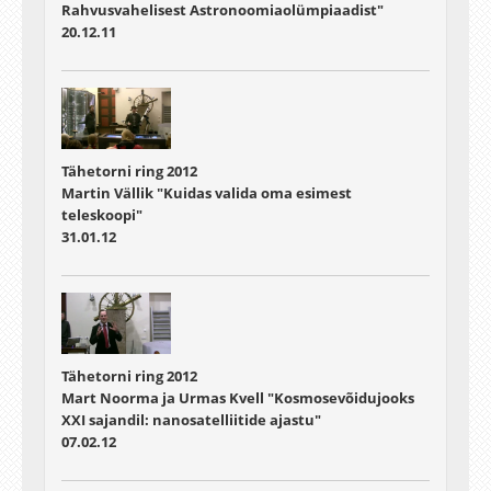
Rahvusvahelisest Astronoomiaolümpiaadist"
20.12.11
Tähetorni ring 2012
Martin Vällik "Kuidas valida oma esimest
teleskoopi"
31.01.12
Tähetorni ring 2012
Mart Noorma ja Urmas Kvell "Kosmosevõidujooks
XXI sajandil: nanosatelliitide ajastu"
07.02.12