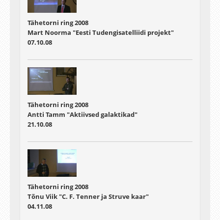
Tähetorni ring 2008
Mart Noorma "Eesti Tudengisatelliidi projekt"
07.10.08
Tähetorni ring 2008
Antti Tamm "Aktiivsed galaktikad"
21.10.08
Tähetorni ring 2008
Tõnu Viik "C. F. Tenner ja Struve kaar"
04.11.08