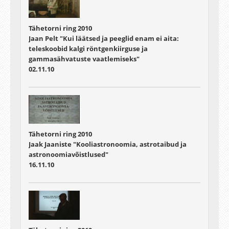
Tähetorni ring 2010
Jaan Pelt "Kui läätsed ja peeglid enam ei aita:
teleskoobid kalgi röntgenkiirguse ja
gammasähvatuste vaatlemiseks"
02.11.10
Tähetorni ring 2010
Jaak Jaaniste "Kooliastronoomia, astrotaibud ja
astronoomiavõistlused"
16.11.10