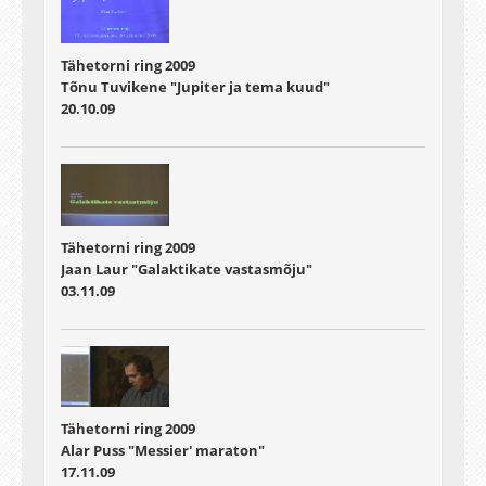
Tähetorni ring 2009
Tõnu Tuvikene "Jupiter ja tema kuud"
20.10.09
Tähetorni ring 2009
Jaan Laur "Galaktikate vastasmõju"
03.11.09
Tähetorni ring 2009
Alar Puss "Messier' maraton"
17.11.09