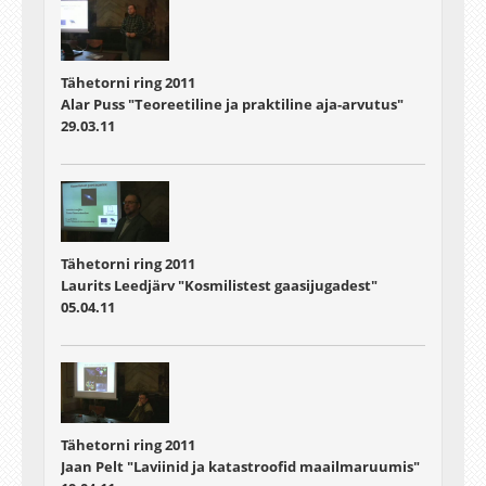
Tähetorni ring 2011
Alar Puss "Teoreetiline ja praktiline aja-arvutus"
29.03.11
Tähetorni ring 2011
Laurits Leedjärv "Kosmilistest gaasijugadest"
05.04.11
Tähetorni ring 2011
Jaan Pelt "Laviinid ja katastroofid maailmaruumis"