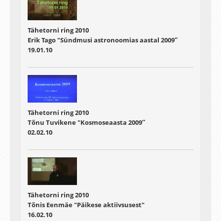
Tähetorni ring 2010
Erik Tago "Sündmusi astronoomias aastal 2009″
19.01.10
Tähetorni ring 2010
Tõnu Tuvikene "Kosmoseaasta 2009″
02.02.10
Tähetorni ring 2010
Tõnis Eenmäe "Päikese aktiivsusest"
16.02.10