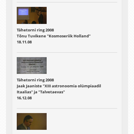
Tähetorni ring 2008
Tõnu Tuvikene "Kosmoseriik Holland"
18.11.08
Tähetorni ring 2008
Jaak Jaaniste "XIII astronoomia olümpiaadil
Itaalias" ja "Talvetaevas"
16.12.08