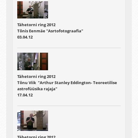
Tähetorni ring 2012
Tõnis Eenmäe "Asrtofotograafia"
03.04.12
Tähetorni ring 2012
Tõnu Viik "Arthur Stanley Eddington- Teoreetilise
astrofüüsika rajaja"
17.04.12
Tähetorni ring 2012