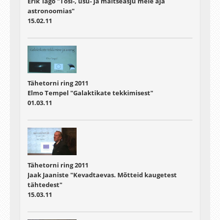
Erik Tago "Tõsi-, usu- ja maitseasju meie aja
astronoomias"
15.02.11
Tähetorni ring 2011
Elmo Tempel "Galaktikate tekkimisest"
01.03.11
Tähetorni ring 2011
Jaak Jaaniste "Kevadtaevas. Mõtteid kaugetest
tähtedest"
15.03.11