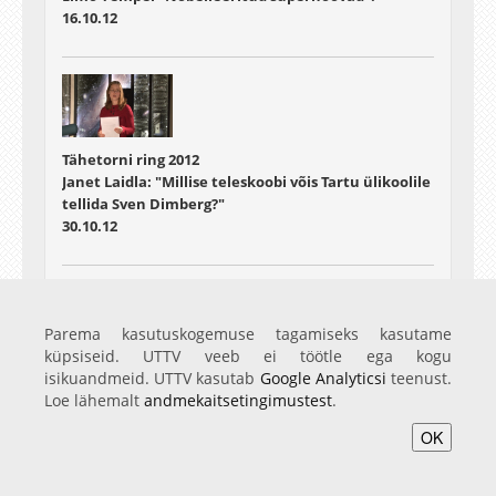
16.10.12
Tähetorni ring 2012
Janet Laidla: "Millise teleskoobi võis Tartu ülikoolile
tellida Sven Dimberg?"
30.10.12
Parema kasutuskogemuse tagamiseks kasutame
küpsiseid. UTTV veeb ei töötle ega kogu
Tähetorni ring 2012
isikuandmeid. UTTV kasutab
Google Analyticsi
teenust.
Tiit Sepp: "Virtuaalobservatooriumid"
Loe lähemalt
andmekaitsetingimustest
.
06.11.12
OK