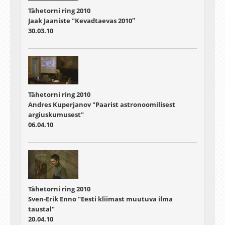
Tähetorni ring 2010
Jaak Jaaniste "Kevadtaevas 2010″
30.03.10
Tähetorni ring 2010
Andres Kuperjanov "Paarist astronoomilisest
argiuskumusest"
06.04.10
Tähetorni ring 2010
Sven-Erik Enno "Eesti kliimast muutuva ilma
taustal"
20.04.10