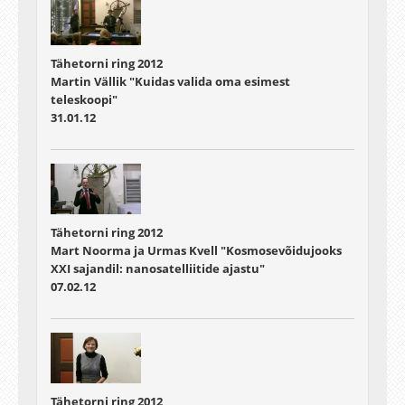
Tähetorni ring 2012
Martin Vällik "Kuidas valida oma esimest
teleskoopi"
31.01.12
Tähetorni ring 2012
Mart Noorma ja Urmas Kvell "Kosmosevõidujooks
XXI sajandil: nanosatelliitide ajastu"
07.02.12
Tähetorni ring 2012