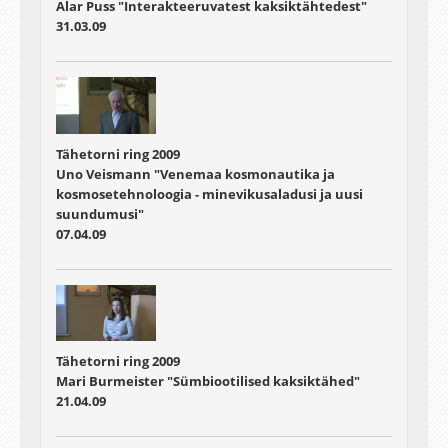
Alar Puss "Interakteeruvatest kaksiktähtedest"
31.03.09
Tähetorni ring 2009
Uno Veismann "Venemaa kosmonautika ja
kosmosetehnoloogia - minevikusaladusi ja uusi
suundumusi"
07.04.09
Tähetorni ring 2009
Mari Burmeister "Sümbiootilised kaksiktähed"
21.04.09