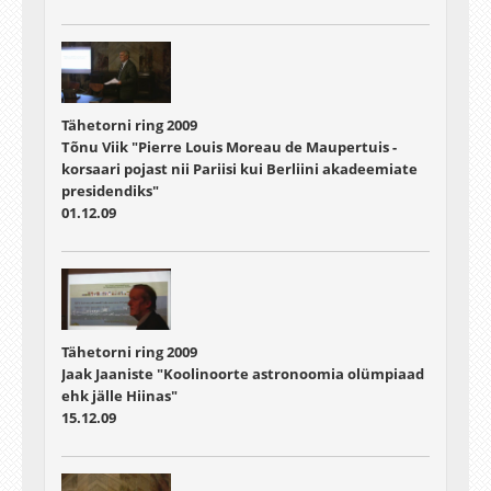
Tähetorni ring 2009
Tõnu Viik "Pierre Louis Moreau de Maupertuis -
korsaari pojast nii Pariisi kui Berliini akadeemiate
presidendiks"
01.12.09
Tähetorni ring 2009
Jaak Jaaniste "Koolinoorte astronoomia olümpiaad
ehk jälle Hiinas"
15.12.09