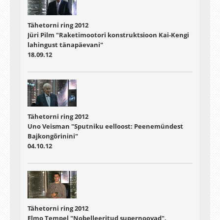
Tähetorni ring 2012
Jüri Pilm "Raketimootori konstruktsioon Kai-Kengi
lahingust tänapäevani"
18.09.12
Tähetorni ring 2012
Uno Veisman "Sputniku eelloost: Peenemündest
Bajkongõrinini"
04.10.12
Tähetorni ring 2012
Elmo Tempel "Nobelleeritud supernoovad".