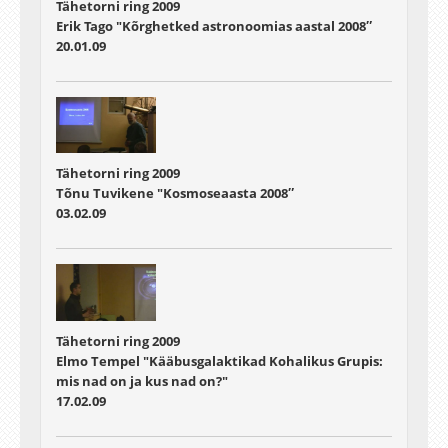
Tähetorni ring 2009
Erik Tago "Kõrghetked astronoomias aastal 2008″
20.01.09
Tähetorni ring 2009
Tõnu Tuvikene "Kosmoseaasta 2008″
03.02.09
Tähetorni ring 2009
Elmo Tempel "Kääbusgalaktikad Kohalikus Grupis:
mis nad on ja kus nad on?"
17.02.09