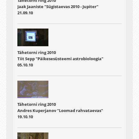
Tähetorni ring 2010
Jaak Jaaniste "Sügistaevas 2010 - Jupiter"
21.09.10
Tähetorni ring 2010
Tiit Sepp "Päikesesüsteemi astrobioloogia"
05.10.10
Tähetorni ring 2010
Andres Kuperjanov "Loomad rahvataevas"
19.10.10