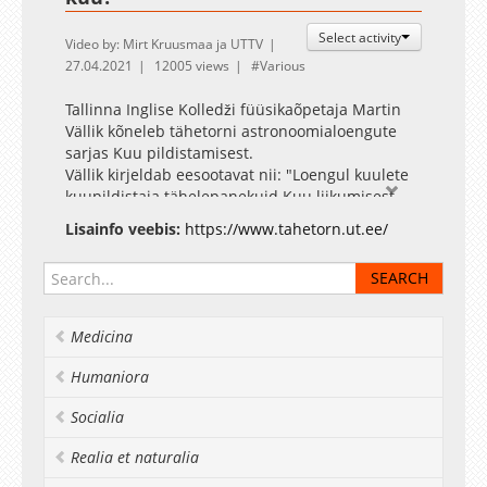
Select activity
Video by: Mirt Kruusmaa ja UTTV
27.04.2021
12005 views
Various
Tallinna Inglise Kolledži füüsikaõpetaja Martin
Vällik kõneleb tähetorni astronoomialoengute
sarjas Kuu pildistamisest.
Vällik kirjeldab eesootavat nii: "Loengul kuulete
kuupildistaja tähelepanekuid Kuu liikumisest
taevavõlvil. Ja näete palju-palju fotosid meie
Lisainfo veebis:
https://www.tahetorn.ut.ee/
Maa kaaslasest."
Tähetorni Facebook
Medicina
Humaniora
Socialia
Realia et naturalia