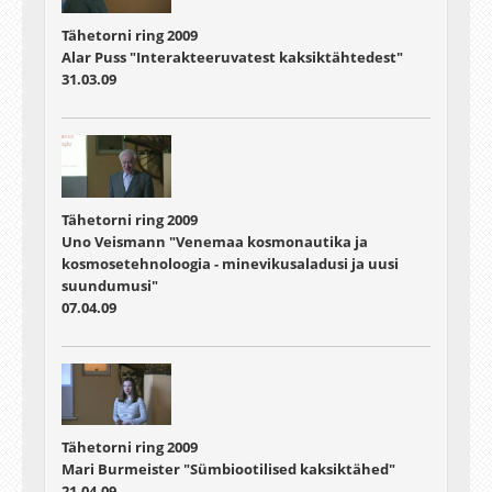
Tähetorni ring 2009
Alar Puss "Interakteeruvatest kaksiktähtedest"
31.03.09
Tähetorni ring 2009
Uno Veismann "Venemaa kosmonautika ja
kosmosetehnoloogia - minevikusaladusi ja uusi
suundumusi"
07.04.09
Tähetorni ring 2009
Mari Burmeister "Sümbiootilised kaksiktähed"
21.04.09