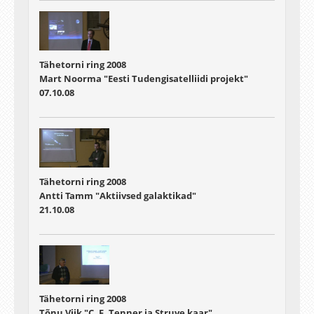
Tähetorni ring 2008
Mart Noorma "Eesti Tudengisatelliidi projekt"
07.10.08
Tähetorni ring 2008
Antti Tamm "Aktiivsed galaktikad"
21.10.08
Tähetorni ring 2008
Tõnu Viik "C. F. Tenner ja Struve kaar"