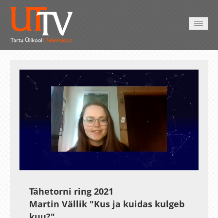
HOME
VIDEO
PHOTO
SERVICES
Auto
Loaded
:
Unmute
Esituskiirused
1.84%
Tähetorni ring 2021
Martin Vällik "Kus ja kuidas kulgeb
kuu?"