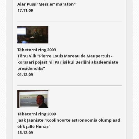
Alar Puss "Messier' maraton"
17.11.09
Tähetorni ring 2009
Tõnu Viik "Pierre Louis Moreau de Maupertuis -
korsaari pojast nii Pariisi kui Berliini akadeemiate
presidendiks"
01.12.09
Tähetorni ring 2009
Jaak Jaaniste "Koolinoorte astronoomia olümpiaad
ehk jälle Hiinas"
15.12.09