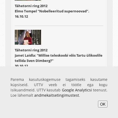
Tähetorni ring 2012
Elmo Tempel "Nobelleeritud supernoovad".
16.10.12
Tähetorni ring 2012
Janet Laidla: "Millise teleskoobi võis Tartu ülikoolile
tellida Sven Dimberg?"
30.10.12
Parema kasutuskogemuse tagamiseks kasutame
küpsiseid. UTTV veeb ei töötle ega kogu
isikuandmeid. UTTV kasutab
Google Analyticsi
teenust.
Loe lähemalt
andmekaitsetingimustest
.
Tähetorni ring 2012
OK
Tiit Sepp: "Virtuaalobservatooriumid"
06.11.12