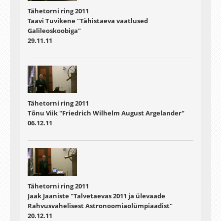
Tähetorni ring 2011
Taavi Tuvikene "Tähistaeva vaatlused
Galileoskoobiga"
29.11.11
Tähetorni ring 2011
Tõnu Viik "Friedrich Wilhelm August Argelander"
06.12.11
Tähetorni ring 2011
Jaak Jaaniste "Talvetaevas 2011 ja ülevaade
Rahvusvahelisest Astronoomiaolümpiaadist"
20.12.11