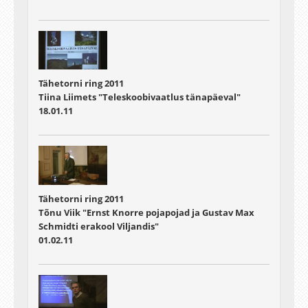
Tähetorni ring 2011
Tiina Liimets "Teleskoobivaatlus tänapäeval"
18.01.11
Tähetorni ring 2011
Tõnu Viik "Ernst Knorre pojapojad ja Gustav Max
Schmidti erakool Viljandis"
01.02.11