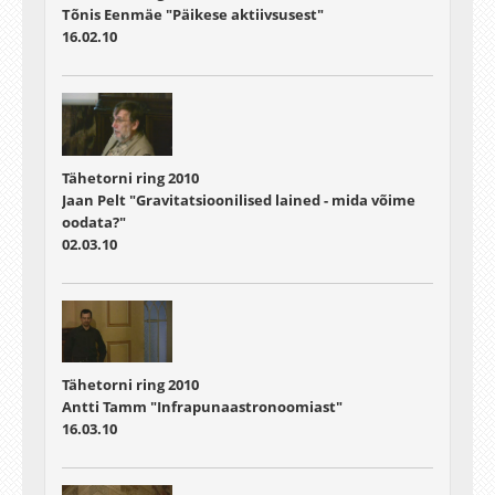
Tõnis Eenmäe "Päikese aktiivsusest"
16.02.10
Tähetorni ring 2010
Jaan Pelt "Gravitatsioonilised lained - mida võime
oodata?"
02.03.10
Tähetorni ring 2010
Antti Tamm "Infrapunaastronoomiast"
16.03.10