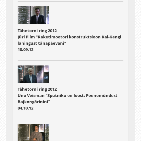
Tähetorni ring 2012
Jüri Pilm "Raketimootori konstruktsioon Kai-Kengi
lahingust tänapäevani"
18.09.12
Tähetorni ring 2012
Uno Veisman "Sputniku eelloost: Peenemündest
Bajkongõrinini"
04.10.12