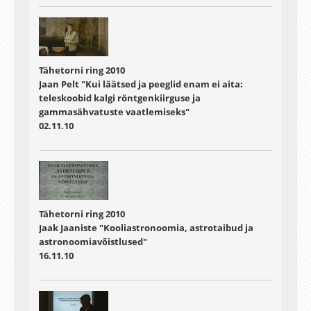
Tähetorni ring 2010
Jaan Pelt "Kui läätsed ja peeglid enam ei aita:
teleskoobid kalgi röntgenkiirguse ja
gammasähvatuste vaatlemiseks"
02.11.10
Tähetorni ring 2010
Jaak Jaaniste "Kooliastronoomia, astrotaibud ja
astronoomiavõistlused"
16.11.10