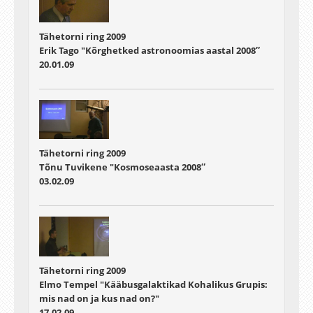
Tähetorni ring 2009
Erik Tago "Kõrghetked astronoomias aastal 2008″
20.01.09
Tähetorni ring 2009
Tõnu Tuvikene "Kosmoseaasta 2008″
03.02.09
Tähetorni ring 2009
Elmo Tempel "Kääbusgalaktikad Kohalikus Grupis:
mis nad on ja kus nad on?"
17.02.09