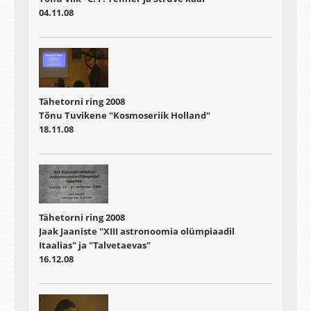
04.11.08
Tähetorni ring 2008
Tõnu Tuvikene "Kosmoseriik Holland"
18.11.08
Tähetorni ring 2008
Jaak Jaaniste "XIII astronoomia olümpiaadil
Itaalias" ja "Talvetaevas"
16.12.08