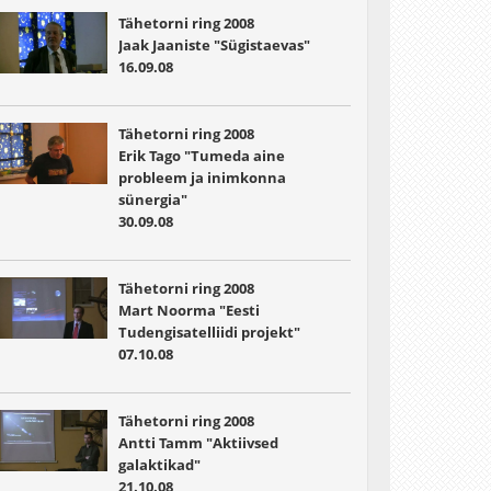
Tähetorni ring 2008
Jaak Jaaniste "Sügistaevas"
16.09.08
Tähetorni ring 2008
Erik Tago "Tumeda aine
probleem ja inimkonna
sünergia"
30.09.08
Tähetorni ring 2008
Mart Noorma "Eesti
Tudengisatelliidi projekt"
07.10.08
Tähetorni ring 2008
Antti Tamm "Aktiivsed
galaktikad"
21.10.08