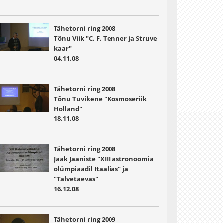
Tähetorni ring 2008
Tõnu Viik "C. F. Tenner ja Struve
kaar"
04.11.08
Tähetorni ring 2008
Tõnu Tuvikene "Kosmoseriik
Holland"
18.11.08
Tähetorni ring 2008
Jaak Jaaniste "XIII astronoomia
olümpiaadil Itaalias" ja
"Talvetaevas"
16.12.08
Tähetorni ring 2009