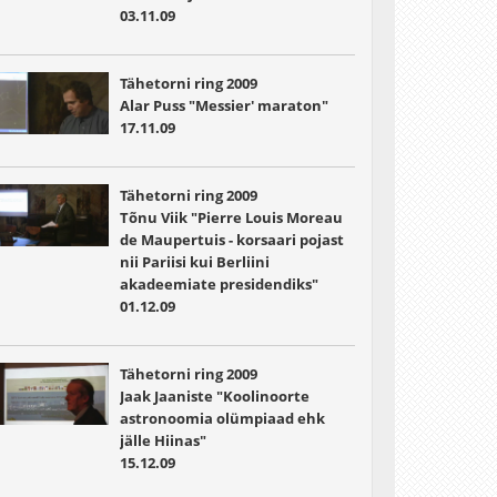
03.11.09
Tähetorni ring 2009
Alar Puss "Messier' maraton"
17.11.09
Tähetorni ring 2009
Tõnu Viik "Pierre Louis Moreau
de Maupertuis - korsaari pojast
nii Pariisi kui Berliini
akadeemiate presidendiks"
01.12.09
Tähetorni ring 2009
Jaak Jaaniste "Koolinoorte
astronoomia olümpiaad ehk
jälle Hiinas"
15.12.09