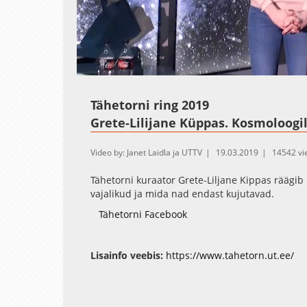
Loaded
:
Unmute
2.04%
Tähetorni ring 2019
Grete-Lilijane Küppas. Kosmoloogi
Video by: Janet Laidla ja UTTV
19.03.2019
14542 vi
Tähetorni kuraator Grete-Liljane Kippas räägib 
vajalikud ja mida nad endast kujutavad.
Tähetorni Facebook
Lisainfo veebis:
https://www.tahetorn.ut.ee/