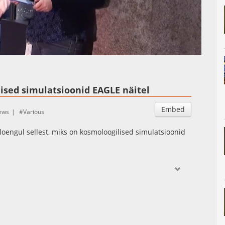
Auto
Esituskiirused
lised simulatsioonid EAGLE näitel
Embed
ews
Various
loengul sellest, miks on kosmoloogilised simulatsioonid