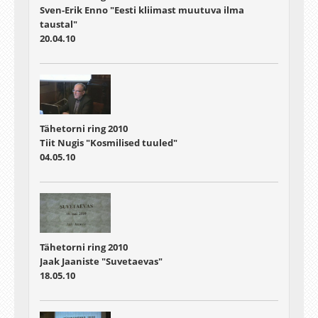
Sven-Erik Enno "Eesti kliimast muutuva ilma
taustal"
20.04.10
Tähetorni ring 2010
Tiit Nugis "Kosmilised tuuled"
04.05.10
Tähetorni ring 2010
Jaak Jaaniste "Suvetaevas"
18.05.10