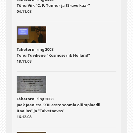
Tõnu Viik "C. F. Tenner ja Struve kaar"
04.11.08
Tähetorni ring 2008
Tõnu Tuvikene "Kosmoseriik Holland"
18.11.08
Tähetorni ring 2008
Jaak Jaaniste "XIII astronoomia olümpiaadil
Itaalias" ja "Talvetaevas"
16.12.08