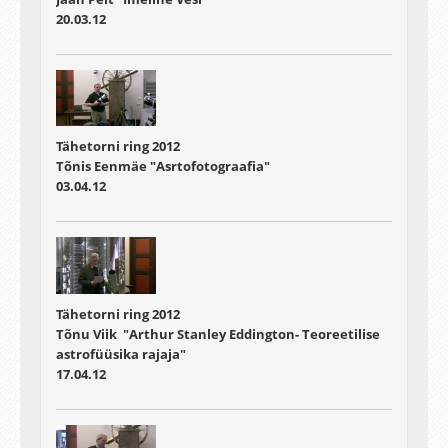
20.03.12
Tähetorni ring 2012
Tõnis Eenmäe "Asrtofotograafia"
03.04.12
Tähetorni ring 2012
Tõnu Viik "Arthur Stanley Eddington- Teoreetilise
astrofüüsika rajaja"
17.04.12