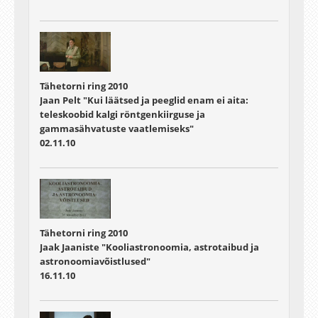
Tähetorni ring 2010
Jaan Pelt "Kui läätsed ja peeglid enam ei aita:
teleskoobid kalgi röntgenkiirguse ja
gammasähvatuste vaatlemiseks"
02.11.10
Tähetorni ring 2010
Jaak Jaaniste "Kooliastronoomia, astrotaibud ja
astronoomiavõistlused"
16.11.10