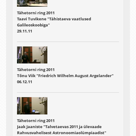
Tähetorni ring 2011
Taavi Tuvikene "Tähistaeva vaatlused
Galileoskoobiga"
29.11.11
Tähetorni ring 2011
Tõnu Viik "Friedrich Wilhelm August Argelander"
06.12.11
Tähetorni ring 2011
Jaak Jaaniste "Talvetaevas 2011 ja ülevaade
Rahvusvahelisest Astronoomiaolümpiaadist"