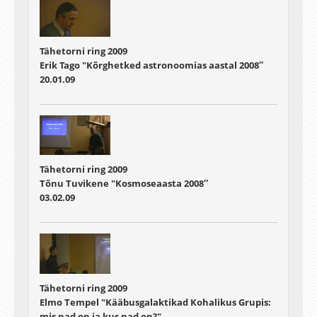
Tähetorni ring 2009
Erik Tago "Kõrghetked astronoomias aastal 2008″
20.01.09
Tähetorni ring 2009
Tõnu Tuvikene "Kosmoseaasta 2008″
03.02.09
Tähetorni ring 2009
Elmo Tempel "Kääbusgalaktikad Kohalikus Grupis:
mis nad on ja kus nad on?"