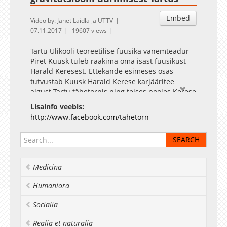
Embed
Video by: Janet Laidla ja UTTV
07.11.2017
19607 views
Tartu Ülikooli teoreetilise füüsika vanemteadur
Piret Kuusk tuleb rääkima oma isast füüsikust
Harald Keresest. Ettekande esimeses osas
tutvustab Kuusk Harald Kerese karjääritee
algust Tartu tähetornis ning teises pooles Kerese
ja relatiivsusteooria ning üldisemalt Tartu
Lisainfo veebis:
gravitatsiooniteooria töörühma tegevust läbi
http://www.facebook.com/tahetorn
aegade.
Medicina
Humaniora
Socialia
Realia et naturalia