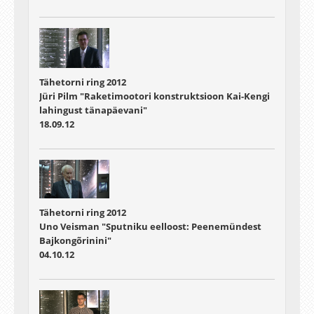
Tähetorni ring 2012
Jüri Pilm "Raketimootori konstruktsioon Kai-Kengi
lahingust tänapäevani"
18.09.12
Tähetorni ring 2012
Uno Veisman "Sputniku eelloost: Peenemündest
Bajkongõrinini"
04.10.12