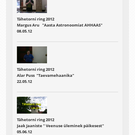
Tähetorni ring 2012
Margus Aru "Aasta Astronoomiat AHHAAS"
08.05.12
Tähetorni ring 2012
Alar Puss "Taevamehaanika"
22.05.12
Tähetorni ring 2012
Jaak Jaaniste " Veenuse üleminek päikesest"
05.06.12