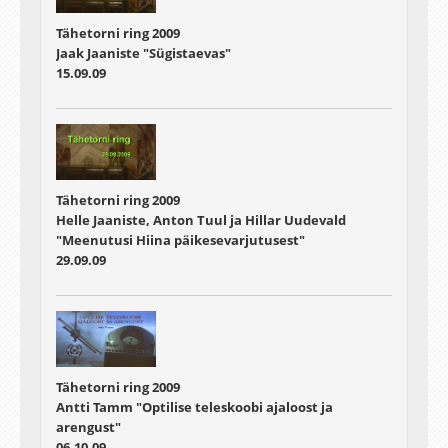
Tähetorni ring 2009
Jaak Jaaniste "Sügistaevas"
15.09.09
Tähetorni ring 2009
Helle Jaaniste, Anton Tuul ja Hillar Uudevald
"Meenutusi Hiina päikesevarjutusest"
29.09.09
Tähetorni ring 2009
Antti Tamm "Optilise teleskoobi ajaloost ja
arengust"
06.10.09