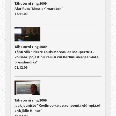
Tähetorni ring 2009
Alar Puss "Messier' maraton"
17.11.09
Tähetorni ring 2009
Tõnu Viik "Pierre Louis Moreau de Maupertuis -
korsaari pojast nii Pariisi kui Berliini akadeemiate
presidendiks"
01.12.09
Tähetorni ring 2009
Jaak Jaaniste "Koolinoorte astronoomia olümpiaad
ehk jälle Hiinas"
15.12.09