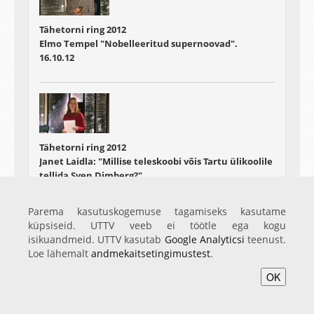
Tähetorni ring 2012
Elmo Tempel "Nobelleeritud supernoovad".
16.10.12
Tähetorni ring 2012
Janet Laidla: "Millise teleskoobi võis Tartu ülikoolile
tellida Sven Dimberg?"
30.10.12
Parema kasutuskogemuse tagamiseks kasutame
küpsiseid. UTTV veeb ei töötle ega kogu
isikuandmeid. UTTV kasutab
Google Analyticsi
teenust.
Loe lähemalt
andmekaitsetingimustest
.
OK
Tähetorni ring 2012
Tiit Sepp: "Virtuaalobservatooriumid"
06.11.12