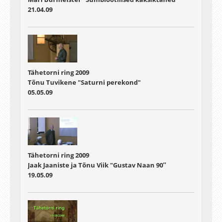
21.04.09
Tähetorni ring 2009
Tõnu Tuvikene "Saturni perekond"
05.05.09
Tähetorni ring 2009
Jaak Jaaniste ja Tõnu Viik "Gustav Naan 90″
19.05.09