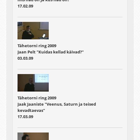
17.02.09
Tähetorni ring 2009
Jaan Pelt "Kuidas kellad käivad?"
03.03.09
Tähetorni ring 2009
Jaak Jaaniste "Veenus, Saturn ja teised
kevadtaevas"
17.03.09