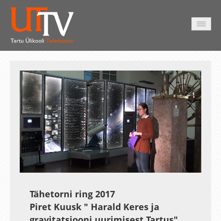
HOME
VIDEO
PHOTO
SERVICES
Auto
Loaded
:
Unmute
Esituskiirused
1.13%
Tähetorni ring 2017
Piret Kuusk " Harald Keres ja
gravitatsiooni uurimisest Tartus"