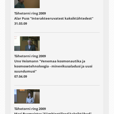
Tähetorni ring 2009
Alar Puss "Interakteeruvatest kaksiktähtedest"
31.03.09
Tähetorni ring 2009
Uno Veismann "Venemaa kosmonautika ja
kosmosetehnoloogia - minevikusaladusi ja uusi
suundumusi"
07.04.09
Tähetorni ring 2009
Mari Burmeister "Sümbiootilised kaksiktähed"