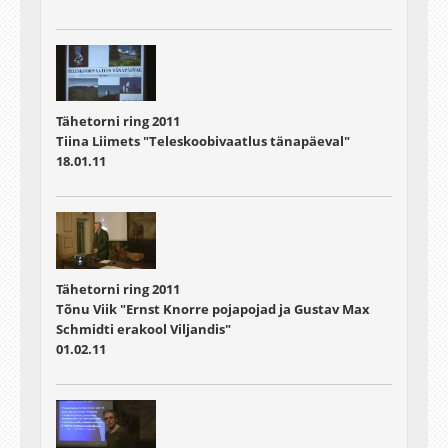
Tähetorni ring 2011
Tiina Liimets "Teleskoobivaatlus tänapäeval"
18.01.11
Tähetorni ring 2011
Tõnu Viik "Ernst Knorre pojapojad ja Gustav Max
Schmidti erakool Viljandis"
01.02.11