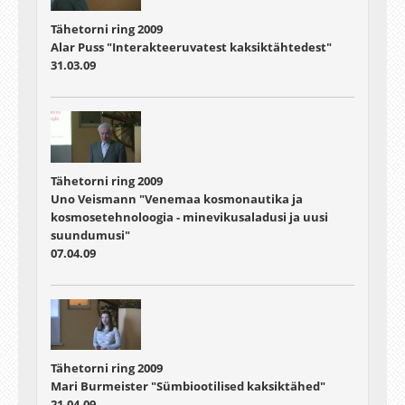
Tähetorni ring 2009
Alar Puss "Interakteeruvatest kaksiktähtedest"
31.03.09
Tähetorni ring 2009
Uno Veismann "Venemaa kosmonautika ja
kosmosetehnoloogia - minevikusaladusi ja uusi
suundumusi"
07.04.09
Tähetorni ring 2009
Mari Burmeister "Sümbiootilised kaksiktähed"
21.04.09