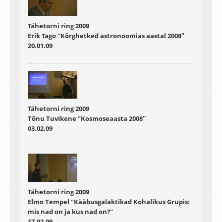
Tähetorni ring 2009
Erik Tago "Kõrghetked astronoomias aastal 2008″
20.01.09
Tähetorni ring 2009
Tõnu Tuvikene "Kosmoseaasta 2008″
03.02.09
Tähetorni ring 2009
Elmo Tempel "Kääbusgalaktikad Kohalikus Grupis:
mis nad on ja kus nad on?"
17.02.09