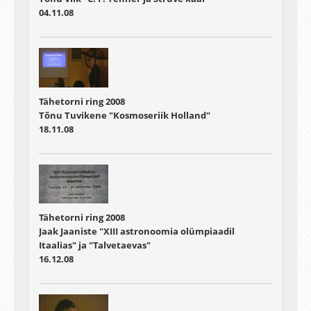
04.11.08
Tähetorni ring 2008
Tõnu Tuvikene "Kosmoseriik Holland"
18.11.08
Tähetorni ring 2008
Jaak Jaaniste "XIII astronoomia olümpiaadil
Itaalias" ja "Talvetaevas"
16.12.08