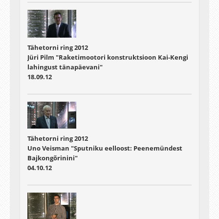
Tähetorni ring 2012
Jüri Pilm "Raketimootori konstruktsioon Kai-Kengi
lahingust tänapäevani"
18.09.12
Tähetorni ring 2012
Uno Veisman "Sputniku eelloost: Peenemündest
Bajkongõrinini"
04.10.12