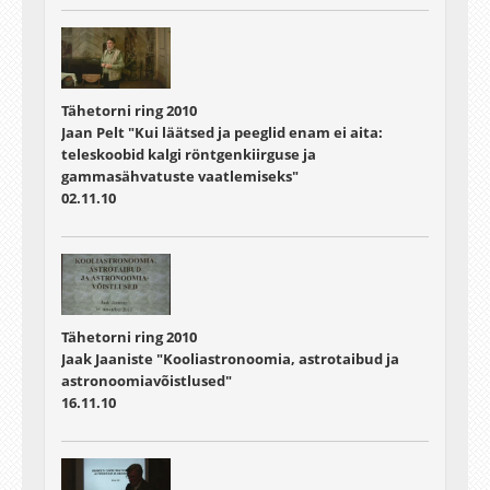
Tähetorni ring 2010
Jaan Pelt "Kui läätsed ja peeglid enam ei aita:
teleskoobid kalgi röntgenkiirguse ja
gammasähvatuste vaatlemiseks"
02.11.10
Tähetorni ring 2010
Jaak Jaaniste "Kooliastronoomia, astrotaibud ja
astronoomiavõistlused"
16.11.10