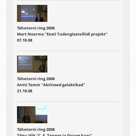
Tähetorni ring 2008
Mart Noorma "Eesti Tudengisatelliidi projekt"
07.10.08
Tähetorni ring 2008
Antti Tamm "Aktiivsed galaktikad"
21.10.08
Tähetorni ring 2008
Tõnu Viik "C. F. Tenner ja Struve kaar"