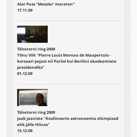
Alar Puss "Messier' maraton"
17.11.09
Tähetorni ring 2009
Tõnu Viik "Pierre Louis Moreau de Maupertuis -
korsaari pojast nii Pariisi kui Berliini akadeemiate
presidendiks"
01.12.09
Tähetorni ring 2009
Jaak Jaaniste "Koolinoorte astronoomia olümpiaad
ehk jälle Hiinas"
15.12.09