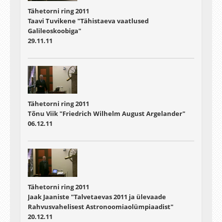
Tähetorni ring 2011
Taavi Tuvikene "Tähistaeva vaatlused
Galileoskoobiga"
29.11.11
Tähetorni ring 2011
Tõnu Viik "Friedrich Wilhelm August Argelander"
06.12.11
Tähetorni ring 2011
Jaak Jaaniste "Talvetaevas 2011 ja ülevaade
Rahvusvahelisest Astronoomiaolümpiaadist"
20.12.11