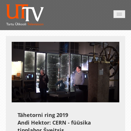
HOME
VIDEO
PHOTO
SERVICES
Auto
Loaded
:
Unmute
Esituskiirused
0.47%
Tähetorni ring 2019
Andi Hektor: CERN - füüsika
tipplabor Šveitsis