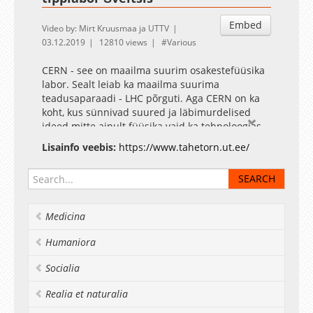
Embed
Video by: Mirt Kruusmaa ja UTTV
03.12.2019
12810 views
Various
CERN - see on maailma suurim osakestefüüsika
labor. Sealt leiab ka maailma suurima
teadusaparaadi - LHC põrguti. Aga CERN on ka
koht, kus sünnivad suured ja läbimurdelised
ideed mitte ainult füüsika vaid ka tehnoloogias.
Seal väljamõeldut leiab alates haiglatest kuni
Lisainfo veebis:
https://www.tahetorn.ut.ee/
nutitelefonini. Ka Eestis on nii mõnigi idufirma
välja kasvanud Eesti CERNi tiimist.
Keemilise ja bioloogilise füüsika instituudi astro-
osakestefüüsika vanemteadur Andi Hektor
räägib sellest, millist füüsikat CERNis tehakse,
Medicina
milline on sealne igapäevaelu ja miks just seal
suured ideed sünnivad
Humaniora
Tähetorni Facebook
Socialia
Realia et naturalia