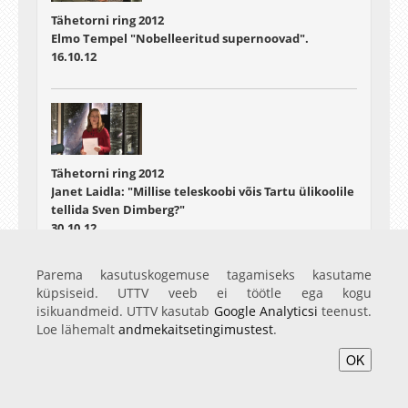
Tähetorni ring 2012
Elmo Tempel "Nobelleeritud supernoovad".
16.10.12
Tähetorni ring 2012
Janet Laidla: "Millise teleskoobi võis Tartu ülikoolile
tellida Sven Dimberg?"
30.10.12
Parema kasutuskogemuse tagamiseks kasutame
küpsiseid. UTTV veeb ei töötle ega kogu
isikuandmeid. UTTV kasutab
Google Analyticsi
teenust.
Loe lähemalt
andmekaitsetingimustest
.
Tähetorni ring 2012
OK
Tiit Sepp: "Virtuaalobservatooriumid"
06.11.12