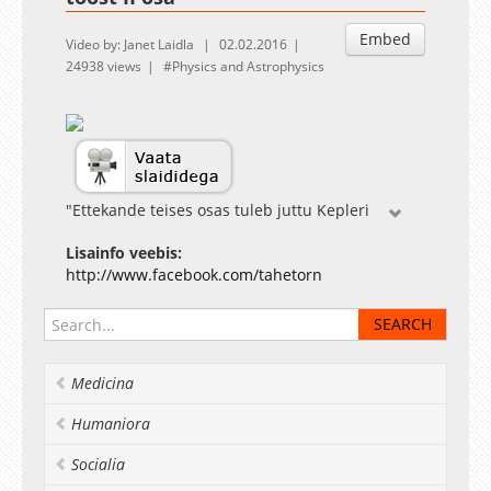
Embed
Video by: Janet Laidla
02.02.2016
24938 views
Physics and Astrophysics
"Ettekande teises osas tuleb juttu Kepleri
panusest optikasse, suhetest Galileo Galileiga,
Lisainfo veebis:
elust Linzis, tema ema kohtuprotsessist,
http://www.facebook.com/tahetorn
matemaatika-alastest uuringutest, Rudolfi
tabelitest ning nende trükkimise loost," ütleb
Tõnu Viik.
8. detsembril toimunud loengu esimest osa on
võimalik järele vaadata aadressil
Medicina
http://www.uttv.ee/naita?id=23041
Humaniora
Socialia