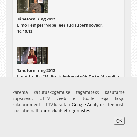
Tähetorni ring 2012
Elmo Tempel "Nobelleeritud supernoovad".
16.10.12
Tähetorni ring 2012
Janet Laidla: "Millise teleskoobi võis Tartu ülikoolile
tellida Sven Dimberg?"
30.10.12
Parema kasutuskogemuse tagamiseks kasutame
küpsiseid. UTTV veeb ei töötle ega kogu
isikuandmeid. UTTV kasutab
Google Analyticsi
teenust.
Loe lähemalt
andmekaitsetingimustest
.
OK
Tähetorni ring 2012
Tiit Sepp: "Virtuaalobservatooriumid"