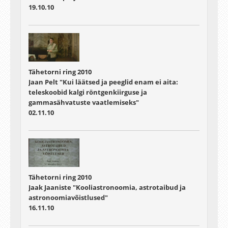
19.10.10
Tähetorni ring 2010
Jaan Pelt "Kui läätsed ja peeglid enam ei aita:
teleskoobid kalgi röntgenkiirguse ja
gammasähvatuste vaatlemiseks"
02.11.10
Tähetorni ring 2010
Jaak Jaaniste "Kooliastronoomia, astrotaibud ja
astronoomiavõistlused"
16.11.10