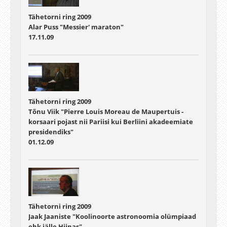
Tähetorni ring 2009
Alar Puss "Messier' maraton"
17.11.09
Tähetorni ring 2009
Tõnu Viik "Pierre Louis Moreau de Maupertuis -
korsaari pojast nii Pariisi kui Berliini akadeemiate
presidendiks"
01.12.09
Tähetorni ring 2009
Jaak Jaaniste "Koolinoorte astronoomia olümpiaad
ehk jälle Hiinas"