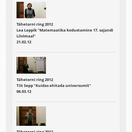
Tähetorni ring 2012
Lea Leppik "Matemaatika kodustamine 17. sajandi
Liivimaal"
21.02.12
Tähetorni ring 2012
Tiit Sepp "Kuidas ehitada universumit"
06.03.12
Tähetorni ring 2012