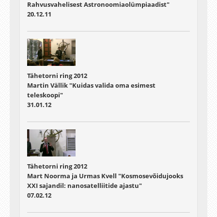
Rahvusvahelisest Astronoomiaolümpiaadist"
20.12.11
Tähetorni ring 2012
Martin Vällik "Kuidas valida oma esimest
teleskoopi"
31.01.12
Tähetorni ring 2012
Mart Noorma ja Urmas Kvell "Kosmosevõidujooks
XXI sajandil: nanosatelliitide ajastu"
07.02.12