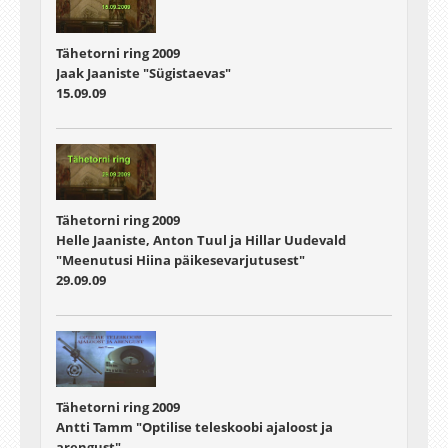
Tähetorni ring 2009
Jaak Jaaniste "Sügistaevas"
15.09.09
Tähetorni ring 2009
Helle Jaaniste, Anton Tuul ja Hillar Uudevald
"Meenutusi Hiina päikesevarjutusest"
29.09.09
Tähetorni ring 2009
Antti Tamm "Optilise teleskoobi ajaloost ja
arengust"