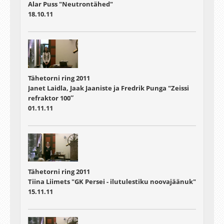
Alar Puss "Neutrontähed"
18.10.11
Tähetorni ring 2011
Janet Laidla, Jaak Jaaniste ja Fredrik Punga "Zeissi
refraktor 100″
01.11.11
Tähetorni ring 2011
Tiina Liimets "GK Persei - ilutulestiku noovajäänuk"
15.11.11