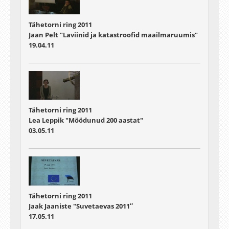
Tähetorni ring 2011
Jaan Pelt "Laviinid ja katastroofid maailmaruumis"
19.04.11
Tähetorni ring 2011
Lea Leppik "Möödunud 200 aastat"
03.05.11
Tähetorni ring 2011
Jaak Jaaniste "Suvetaevas 2011″
17.05.11