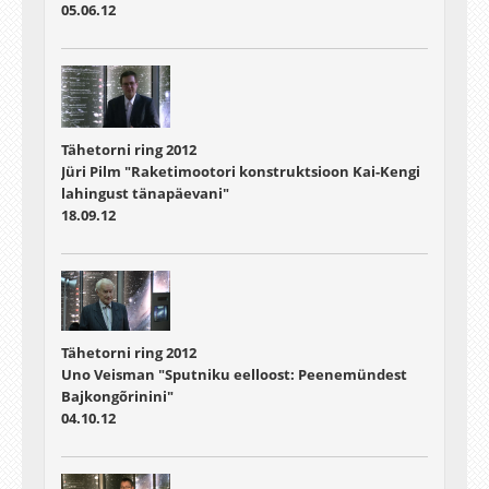
05.06.12
Tähetorni ring 2012
Jüri Pilm "Raketimootori konstruktsioon Kai-Kengi
lahingust tänapäevani"
18.09.12
Tähetorni ring 2012
Uno Veisman "Sputniku eelloost: Peenemündest
Bajkongõrinini"
04.10.12