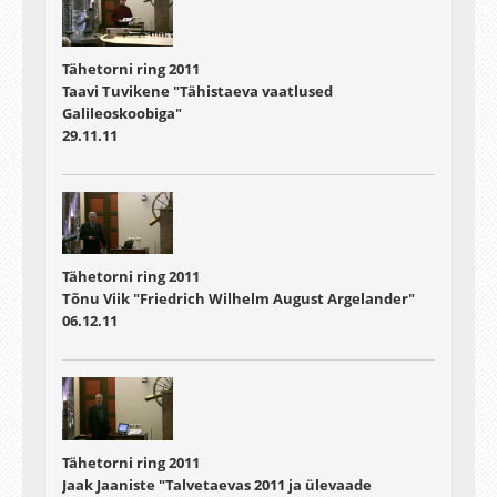
Tähetorni ring 2011
Taavi Tuvikene "Tähistaeva vaatlused
Galileoskoobiga"
29.11.11
Tähetorni ring 2011
Tõnu Viik "Friedrich Wilhelm August Argelander"
06.12.11
Tähetorni ring 2011
Jaak Jaaniste "Talvetaevas 2011 ja ülevaade