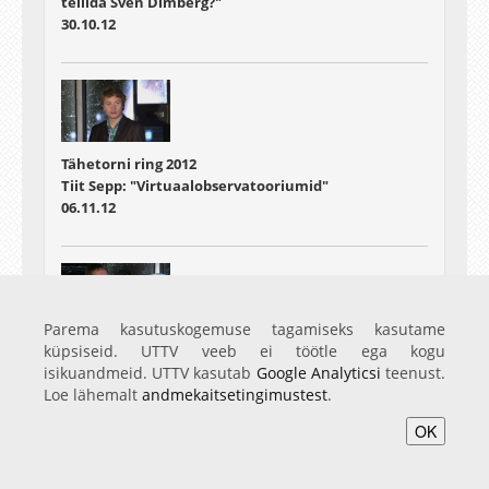
tellida Sven Dimberg?"
30.10.12
Tähetorni ring 2012
Tiit Sepp: "Virtuaalobservatooriumid"
06.11.12
Parema kasutuskogemuse tagamiseks kasutame
Tähetorni ring 2012
küpsiseid. UTTV veeb ei töötle ega kogu
Hillar Uudevald "Dimensioonid"
isikuandmeid. UTTV kasutab
Google Analyticsi
teenust.
20.11.12
Loe lähemalt
andmekaitsetingimustest
.
OK