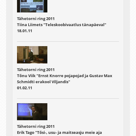
Tähetorni ring 2011
Tiina Liimets "Teleskoobivaatlus tänapäeval"
18.01.11
Tähetorni ring 2011
Tõnu Viik "Ernst Knorre pojapojad ja Gustav Max
Schmidti erakool Viljandis"
01.02.11
Tähetorni ring 2011
Erik Tago "Tõsi-, usu- ja maitseasju meie aja