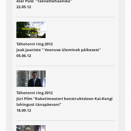
Alar Puss "Taevamehaanika"
22.05.12
Tähetorni ring 2012
Jaak Jaaniste " Veenuse üleminek päikesest"
05.06.12
Tähetorni ring 2012
Jüri Pilm "Raketimootori konstruktsioon Kai-Kengi
lahingust tänapäevani"
18.09.12