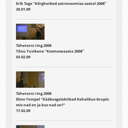
Erik Tago "Kõrghetked astronoomias aastal 2008″
20.01.09
Tähetorni ring 2009
Tõnu Tuvikene "Kosmoseaasta 2008″
03.02.09
Tähetorni ring 2009
Elmo Tempel "Kääbusgalaktikad Kohalikus Grupis:
mis nad on ja kus nad on?"
17.02.09