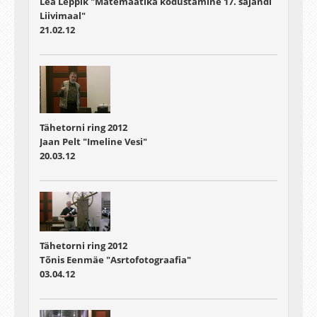
Lea Leppik "Matemaatika kodustamine 17. sajandi
Liivimaal"
21.02.12
Tähetorni ring 2012
Jaan Pelt "Imeline Vesi"
20.03.12
Tähetorni ring 2012
Tõnis Eenmäe "Asrtofotograafia"
03.04.12