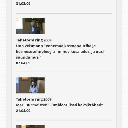
31.03.09
Tähetorni ring 2009
Uno Veismann "Venemaa kosmonautika ja
kosmosetehnoloogia - minevikusaladusi ja uusi
suundumusi"
07.04.09
Tähetorni ring 2009
Mari Burmeister "Sümbiootilised kaksiktähed"
21.04.09