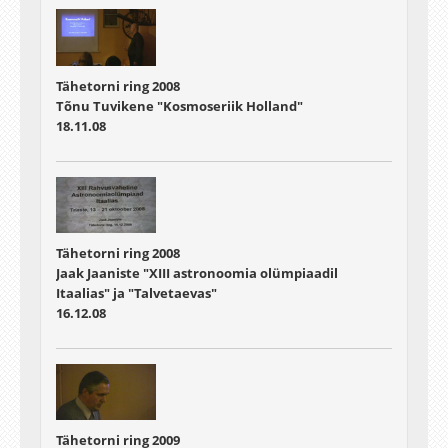
Tähetorni ring 2008
Tõnu Tuvikene "Kosmoseriik Holland"
18.11.08
Tähetorni ring 2008
Jaak Jaaniste "XIII astronoomia olümpiaadil
Itaalias" ja "Talvetaevas"
16.12.08
Tähetorni ring 2009