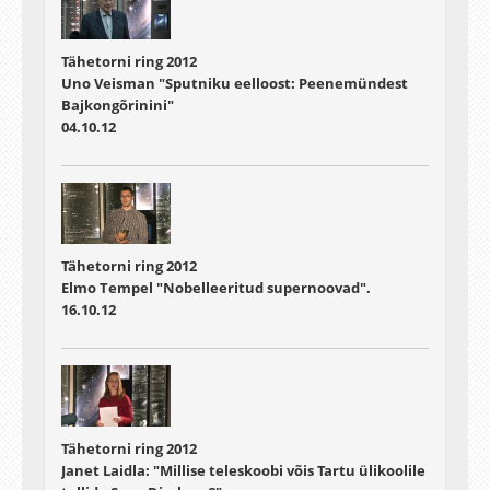
Tähetorni ring 2012
Uno Veisman "Sputniku eelloost: Peenemündest
Bajkongõrinini"
04.10.12
Tähetorni ring 2012
Elmo Tempel "Nobelleeritud supernoovad".
16.10.12
Tähetorni ring 2012
Janet Laidla: "Millise teleskoobi võis Tartu ülikoolile