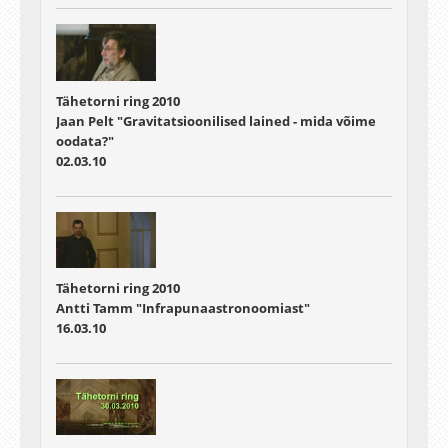
Tähetorni ring 2010
Jaan Pelt "Gravitatsioonilised lained - mida võime
oodata?"
02.03.10
Tähetorni ring 2010
Antti Tamm "Infrapunaastronoomiast"
16.03.10