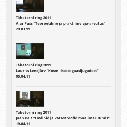
Tähetorni ring 2011
Alar Puss "Teoreetiline ja praktiline aja-arvutus"
29.03.11
Tähetorni ring 2011
Laurits Leedjärv "Kosmilistest gaasijugadest"
05.04.11
Tähetorni ring 2011
Jaan Pelt "Laviinid ja katastroofid maailmaruumis"
19.04.11