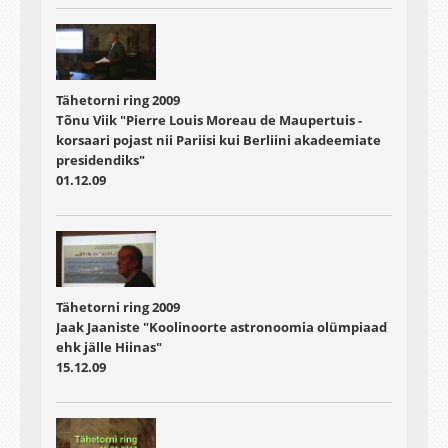
Tähetorni ring 2009
Tõnu Viik "Pierre Louis Moreau de Maupertuis -
korsaari pojast nii Pariisi kui Berliini akadeemiate
presidendiks"
01.12.09
Tähetorni ring 2009
Jaak Jaaniste "Koolinoorte astronoomia olümpiaad
ehk jälle Hiinas"
15.12.09