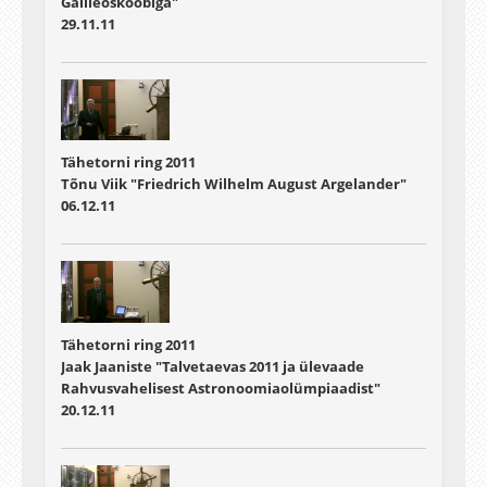
Galileoskoobiga"
29.11.11
Tähetorni ring 2011
Tõnu Viik "Friedrich Wilhelm August Argelander"
06.12.11
Tähetorni ring 2011
Jaak Jaaniste "Talvetaevas 2011 ja ülevaade
Rahvusvahelisest Astronoomiaolümpiaadist"
20.12.11