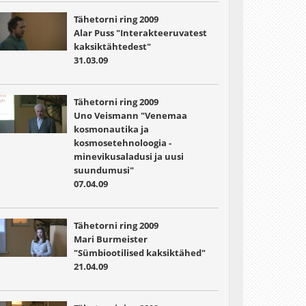
Tähetorni ring 2009
Alar Puss "Interakteeruvatest
kaksiktähtedest"
31.03.09
Tähetorni ring 2009
Uno Veismann "Venemaa
kosmonautika ja
kosmosetehnoloogia -
minevikusaladusi ja uusi
suundumusi"
07.04.09
Tähetorni ring 2009
Mari Burmeister
"Sümbiootilised kaksiktähed"
21.04.09