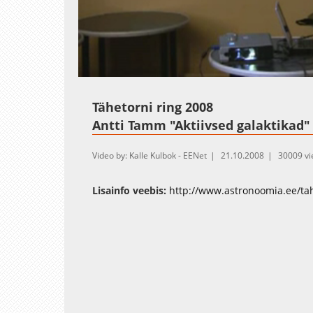
Loaded
:
Unmute
3.63%
Tähetorni ring 2008
Antti Tamm "Aktiivsed galaktikad"
Video by: Kalle Kulbok - EENet
21.10.2008
30009 v
Lisainfo veebis:
http://www.astronoomia.ee/tah