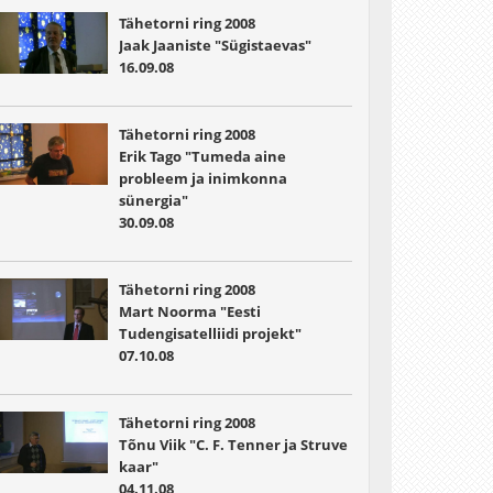
Tähetorni ring 2008
Jaak Jaaniste "Sügistaevas"
16.09.08
Tähetorni ring 2008
Erik Tago "Tumeda aine
probleem ja inimkonna
sünergia"
30.09.08
Tähetorni ring 2008
Mart Noorma "Eesti
Tudengisatelliidi projekt"
07.10.08
Tähetorni ring 2008
Tõnu Viik "C. F. Tenner ja Struve
kaar"
04.11.08