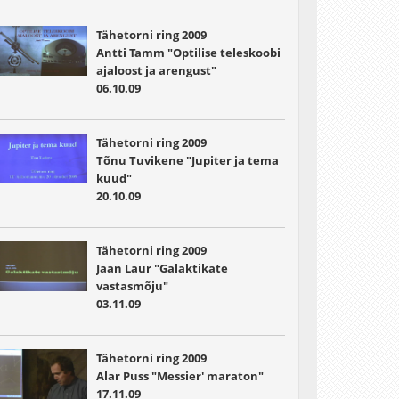
Tähetorni ring 2009
Antti Tamm "Optilise teleskoobi
ajaloost ja arengust"
06.10.09
Tähetorni ring 2009
Tõnu Tuvikene "Jupiter ja tema
kuud"
20.10.09
Tähetorni ring 2009
Jaan Laur "Galaktikate
vastasmõju"
03.11.09
Tähetorni ring 2009
Alar Puss "Messier' maraton"
17.11.09