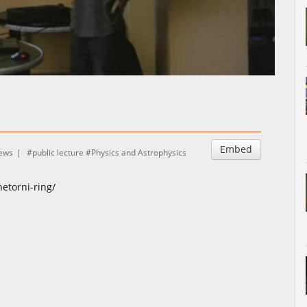
Auto
Esituskiirused
Embed
iews
public lecture
Physics and Astrophysics
etorni-ring/