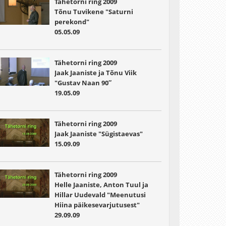
Tähetorni ring 2009
Tõnu Tuvikene "Saturni
perekond"
05.05.09
Tähetorni ring 2009
Jaak Jaaniste ja Tõnu Viik
"Gustav Naan 90″
19.05.09
Tähetorni ring 2009
Jaak Jaaniste "Sügistaevas"
15.09.09
Tähetorni ring 2009
Helle Jaaniste, Anton Tuul ja
Hillar Uudevald "Meenutusi
Hiina päikesevarjutusest"
29.09.09