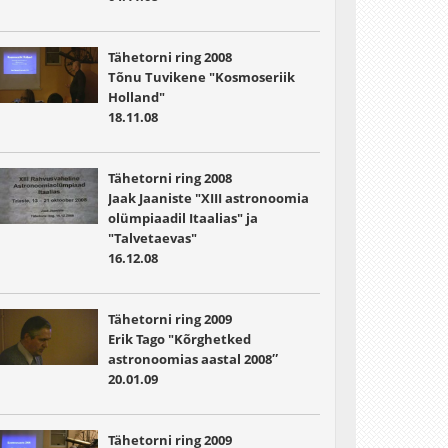
Tähetorni ring 2008
Tõnu Tuvikene "Kosmoseriik
Holland"
18.11.08
Tähetorni ring 2008
Jaak Jaaniste "XIII astronoomia
olümpiaadil Itaalias" ja
"Talvetaevas"
16.12.08
Tähetorni ring 2009
Erik Tago "Kõrghetked
astronoomias aastal 2008″
20.01.09
Tähetorni ring 2009