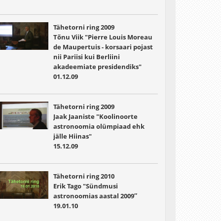
Tähetorni ring 2009
Tõnu Viik "Pierre Louis Moreau
de Maupertuis - korsaari pojast
nii Pariisi kui Berliini
akadeemiate presidendiks"
01.12.09
Tähetorni ring 2009
Jaak Jaaniste "Koolinoorte
astronoomia olümpiaad ehk
jälle Hiinas"
15.12.09
Tähetorni ring 2010
Erik Tago "Sündmusi
astronoomias aastal 2009″
19.01.10