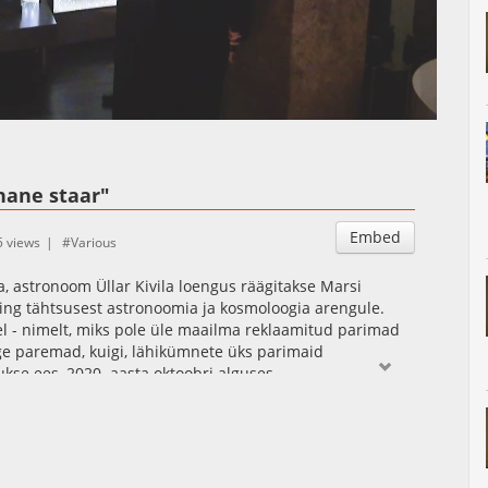
Auto
Esituskiirused
unane staar"
Embed
 views
Various
 astronoom Üllar Kivila loengus räägitakse Marsi
ning tähtsusest astronoomia ja kosmoloogia arengule.
el - nimelt, miks pole üle maailma reklaamitud parimad
ge paremad, kuigi, lähikümnete üks parimaid
kse ees, 2020. aasta oktoobri alguses.