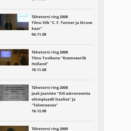
Tähetorni ring 2008
Tõnu Viik "C. F. Tenner ja Struve
kaar"
04.11.08
Tähetorni ring 2008
Tõnu Tuvikene "Kosmoseriik
Holland"
18.11.08
Tähetorni ring 2008
Jaak Jaaniste "XIII astronoomia
olümpiaadil Itaalias" ja
"Talvetaevas"
16.12.08
Tähetorni ring 2009