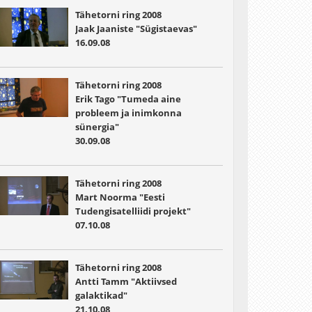
Tähetorni ring 2008
Jaak Jaaniste "Sügistaevas"
16.09.08
Tähetorni ring 2008
Erik Tago "Tumeda aine
probleem ja inimkonna
sünergia"
30.09.08
Tähetorni ring 2008
Mart Noorma "Eesti
Tudengisatelliidi projekt"
07.10.08
Tähetorni ring 2008
Antti Tamm "Aktiivsed
galaktikad"
21.10.08