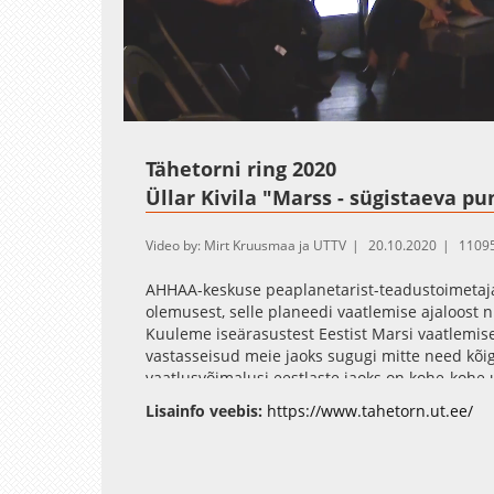
Loaded
:
Unmute
1.62%
Tähetorni ring 2020
Üllar Kivila "Marss - sügistaeva p
Video by: Mirt Kruusmaa ja UTTV
20.10.2020
11095
AHHAA-keskuse peaplanetarist-teadustoimetaja,
olemusest, selle planeedi vaatlemise ajaloost 
Kuuleme iseärasustest Eestist Marsi vaatlemis
vastasseisud meie jaoks sugugi mitte need kõi
vaatlusvõimalusi eestlaste jaoks on kohe-kohe u
Lisainfo veebis:
https://www.tahetorn.ut.ee/
Tähetorni Facebook