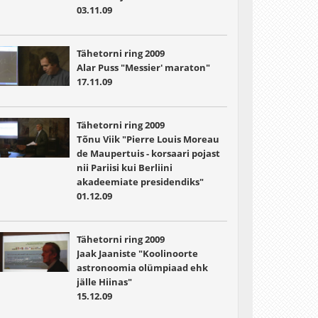
03.11.09
Tähetorni ring 2009
Alar Puss "Messier' maraton"
17.11.09
Tähetorni ring 2009
Tõnu Viik "Pierre Louis Moreau
de Maupertuis - korsaari pojast
nii Pariisi kui Berliini
akadeemiate presidendiks"
01.12.09
Tähetorni ring 2009
Jaak Jaaniste "Koolinoorte
astronoomia olümpiaad ehk
jälle Hiinas"
15.12.09