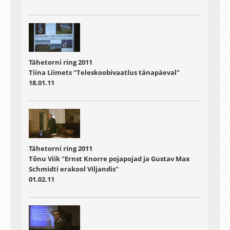
Tähetorni ring 2011
Tiina Liimets "Teleskoobivaatlus tänapäeval"
18.01.11
Tähetorni ring 2011
Tõnu Viik "Ernst Knorre pojapojad ja Gustav Max
Schmidti erakool Viljandis"
01.02.11