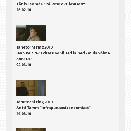
Tõnis Eenmäe "Päikese aktiivsusest"
16.02.10
Tähetorni ring 2010
Jaan Pelt "Gravitatsioonilised lained - mida võime
oodata?"
02.03.10
Tähetorni ring 2010
Antti Tamm "Infrapunaastronoomiast"
16.03.10