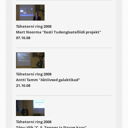
Tähetorni ring 2008
Mart Noorma "Eesti Tudengisatelliidi projekt"
07.10.08
Tähetorni ring 2008
Antti Tamm "Aktiivsed galaktikad"
21.10.08
Tähetorni ring 2008
Tõnu Viik "C. F. Tenner ja Struve kaar"