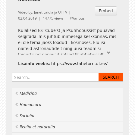
Embed
Video by: Janet Laidla ja UTTV
02.04.2019
14775 views
Various
Külalised ESTCube'st ja Psühhobussist püüavad
selgitada, mis juhtub inimesega keskkonnas, mis
ei ole tema jaoks loodud - kosmoses. Elulisi
näiteid astronautidelt ning uusi teadmisi
täiendavad põnevad katsed Psühhobussilt.
Tähetorni Facebook
Lisainfo veebis:
https://www.tahetorn.ut.ee/
Medicina
Humaniora
Socialia
Realia et naturalia