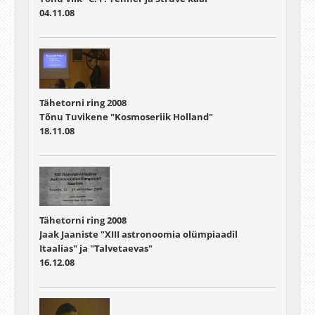
04.11.08
Tähetorni ring 2008
Tõnu Tuvikene "Kosmoseriik Holland"
18.11.08
Tähetorni ring 2008
Jaak Jaaniste "XIII astronoomia olümpiaadil
Itaalias" ja "Talvetaevas"
16.12.08