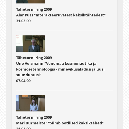
Tähetorni ring 2009
Alar Puss "Interakteeruvatest kaksiktähtedest"
31.03.09
Tähetorni ring 2009
Uno Veismann "Venemaa kosmonautika ja
kosmosetehnoloogia - minevikusaladusi ja uusi
suundumusi"
07.04.09
Tähetorni ring 2009
Mari Burmeister "Sümbiootilised kaksiktähed"
21.04.09