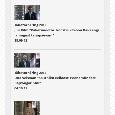
Tähetorni ring 2012
Jüri Pilm "Raketimootori konstruktsioon Kai-Kengi
lahingust tänapäevani"
18.09.12
Tähetorni ring 2012
Uno Veisman "Sputniku eelloost: Peenemündest
Bajkongõrinini"
04.10.12