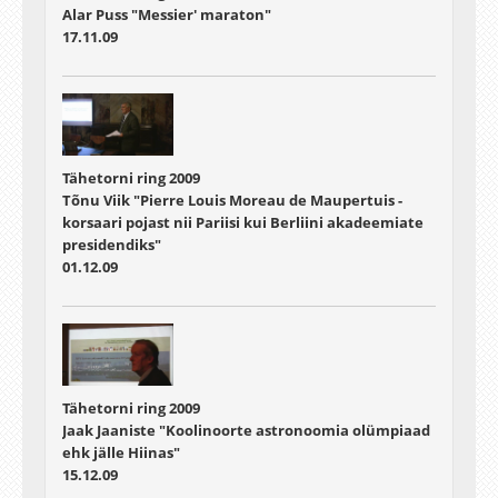
Alar Puss "Messier' maraton"
17.11.09
Tähetorni ring 2009
Tõnu Viik "Pierre Louis Moreau de Maupertuis -
korsaari pojast nii Pariisi kui Berliini akadeemiate
presidendiks"
01.12.09
Tähetorni ring 2009
Jaak Jaaniste "Koolinoorte astronoomia olümpiaad
ehk jälle Hiinas"
15.12.09