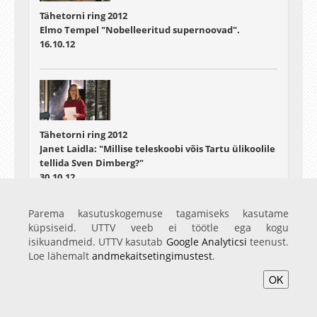
Tähetorni ring 2012
Elmo Tempel "Nobelleeritud supernoovad".
16.10.12
Tähetorni ring 2012
Janet Laidla: "Millise teleskoobi võis Tartu ülikoolile
tellida Sven Dimberg?"
30.10.12
Parema kasutuskogemuse tagamiseks kasutame
küpsiseid. UTTV veeb ei töötle ega kogu
isikuandmeid. UTTV kasutab
Google Analyticsi
teenust.
Loe lähemalt
andmekaitsetingimustest
.
Tähetorni ring 2012
OK
Tiit Sepp: "Virtuaalobservatooriumid"
06.11.12