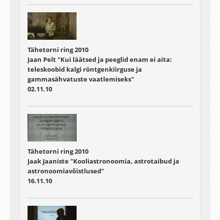
Tähetorni ring 2010
Jaan Pelt "Kui läätsed ja peeglid enam ei aita:
teleskoobid kalgi röntgenkiirguse ja
gammasähvatuste vaatlemiseks"
02.11.10
Tähetorni ring 2010
Jaak Jaaniste "Kooliastronoomia, astrotaibud ja
astronoomiavõistlused"
16.11.10