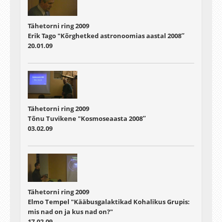
Tähetorni ring 2009
Erik Tago "Kõrghetked astronoomias aastal 2008″
20.01.09
Tähetorni ring 2009
Tõnu Tuvikene "Kosmoseaasta 2008″
03.02.09
Tähetorni ring 2009
Elmo Tempel "Kääbusgalaktikad Kohalikus Grupis:
mis nad on ja kus nad on?"
17.02.09