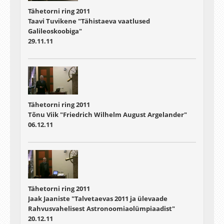
Tähetorni ring 2011
Taavi Tuvikene "Tähistaeva vaatlused
Galileoskoobiga"
29.11.11
Tähetorni ring 2011
Tõnu Viik "Friedrich Wilhelm August Argelander"
06.12.11
Tähetorni ring 2011
Jaak Jaaniste "Talvetaevas 2011 ja ülevaade
Rahvusvahelisest Astronoomiaolümpiaadist"
20.12.11