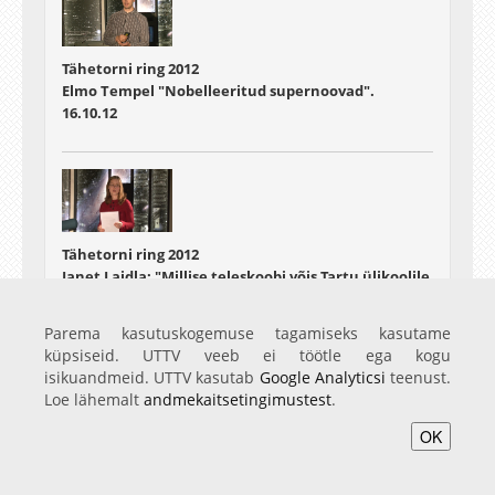
Tähetorni ring 2012
Elmo Tempel "Nobelleeritud supernoovad".
16.10.12
Tähetorni ring 2012
Janet Laidla: "Millise teleskoobi võis Tartu ülikoolile
tellida Sven Dimberg?"
30.10.12
Parema kasutuskogemuse tagamiseks kasutame
küpsiseid. UTTV veeb ei töötle ega kogu
isikuandmeid. UTTV kasutab
Google Analyticsi
teenust.
Loe lähemalt
andmekaitsetingimustest
.
OK
Tähetorni ring 2012
Tiit Sepp: "Virtuaalobservatooriumid"