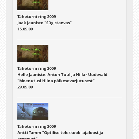
Tähetorni ring 2009
Jaak Jaaniste "Sügistaevas"
15.09.09
Tähetorni ring 2009
Helle Jaaniste, Anton Tuul ja Hillar Uudevald
"Meenutusi Hiina päikesevarjutusest"
29.09.09
Tähetorni ring 2009
Antti Tamm "Optilise teleskoobi ajaloost ja
arengust"