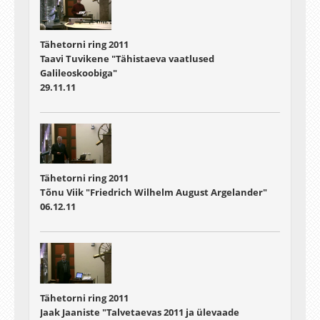
Tähetorni ring 2011
Taavi Tuvikene "Tähistaeva vaatlused
Galileoskoobiga"
29.11.11
Tähetorni ring 2011
Tõnu Viik "Friedrich Wilhelm August Argelander"
06.12.11
Tähetorni ring 2011
Jaak Jaaniste "Talvetaevas 2011 ja ülevaade