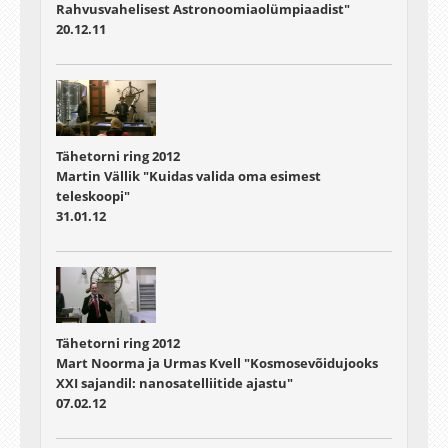
Rahvusvahelisest Astronoomiaolümpiaadist"
20.12.11
Tähetorni ring 2012
Martin Vällik "Kuidas valida oma esimest
teleskoopi"
31.01.12
Tähetorni ring 2012
Mart Noorma ja Urmas Kvell "Kosmosevõidujooks
XXI sajandil: nanosatelliitide ajastu"
07.02.12