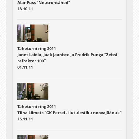
Alar Puss "Neutrontähed"
18.10.11
Tähetorni ring 2011
Janet Laidla, Jaak Jaaniste ja Fredrik Punga "Zeissi
refraktor 100″
01.11.11
Tähetorni ring 2011
Tiina Liimets "GK Persei - ilutulestiku noovajäänuk"
15.11.11