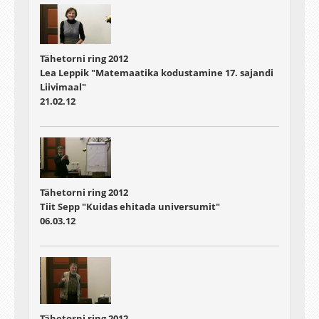
Tähetorni ring 2012
Lea Leppik "Matemaatika kodustamine 17. sajandi
Liivimaal"
21.02.12
Tähetorni ring 2012
Tiit Sepp "Kuidas ehitada universumit"
06.03.12
Tähetorni ring 2012