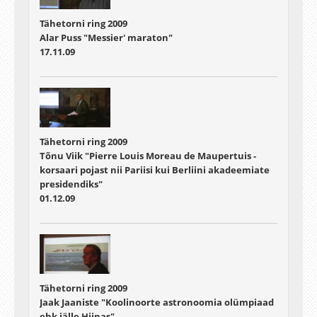
Tähetorni ring 2009
Alar Puss "Messier' maraton"
17.11.09
Tähetorni ring 2009
Tõnu Viik "Pierre Louis Moreau de Maupertuis -
korsaari pojast nii Pariisi kui Berliini akadeemiate
presidendiks"
01.12.09
Tähetorni ring 2009
Jaak Jaaniste "Koolinoorte astronoomia olümpiaad
ehk jälle Hiinas"