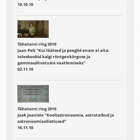
19.10.10
Tähetorni ring 2010
Jaan Pelt "Kui läätsed ja peeglid enam ei aita:
teleskoobid kalgi röntgenkiirguse ja
gammasähvatuste vaatlemiseks"
02.11.10
Tähetorni ring 2010
Jaak Jaaniste "Kooliastronoomia, astrotaibud ja
astronoomiavõistlused"
16.11.10