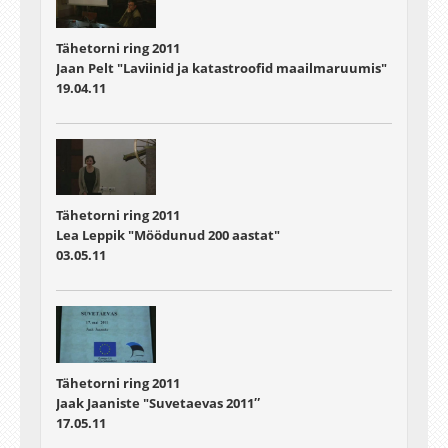
Tähetorni ring 2011
Jaan Pelt "Laviinid ja katastroofid maailmaruumis"
19.04.11
Tähetorni ring 2011
Lea Leppik "Möödunud 200 aastat"
03.05.11
Tähetorni ring 2011
Jaak Jaaniste "Suvetaevas 2011″
17.05.11