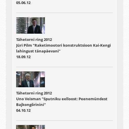
05.06.12
Tähetorni ring 2012
Jüri Pilm "Raketimootori konstruktsioon Kai-Kengi
lahingust tänapäevani"
18.09.12
Tähetorni ring 2012
Uno Veisman "Sputniku eelloost: Peenemündest
Bajkongõrinini"
04.10.12