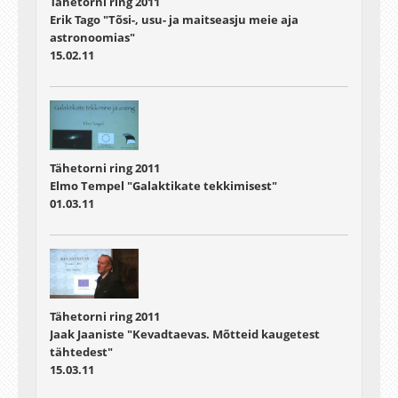
Tähetorni ring 2011
Erik Tago "Tõsi-, usu- ja maitseasju meie aja
astronoomias"
15.02.11
Tähetorni ring 2011
Elmo Tempel "Galaktikate tekkimisest"
01.03.11
Tähetorni ring 2011
Jaak Jaaniste "Kevadtaevas. Mõtteid kaugetest
tähtedest"
15.03.11