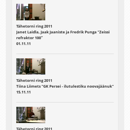
Tähetorni ring 2011
Janet Laidla, Jaak Jaaniste ja Fredrik Punga "Zeissi
refraktor 100″
01.11.11
Tähetorni ring 2011
Tiina Liimets "GK Persei - ilutulestiku noovajäänuk"
15.11.11
Tähetorni ring 2011