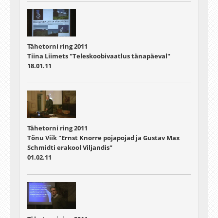
Tähetorni ring 2011
Tiina Liimets "Teleskoobivaatlus tänapäeval"
18.01.11
Tähetorni ring 2011
Tõnu Viik "Ernst Knorre pojapojad ja Gustav Max
Schmidti erakool Viljandis"
01.02.11