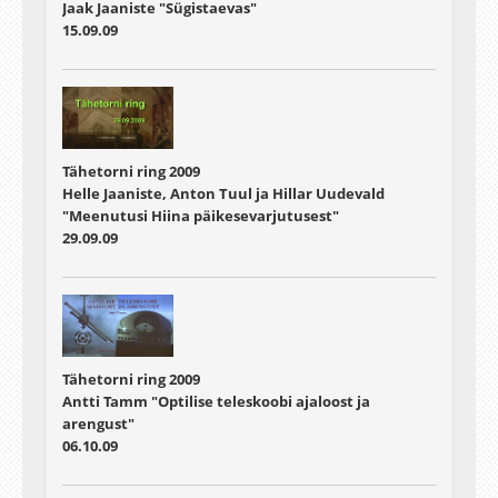
Jaak Jaaniste "Sügistaevas"
15.09.09
Tähetorni ring 2009
Helle Jaaniste, Anton Tuul ja Hillar Uudevald
"Meenutusi Hiina päikesevarjutusest"
29.09.09
Tähetorni ring 2009
Antti Tamm "Optilise teleskoobi ajaloost ja
arengust"
06.10.09