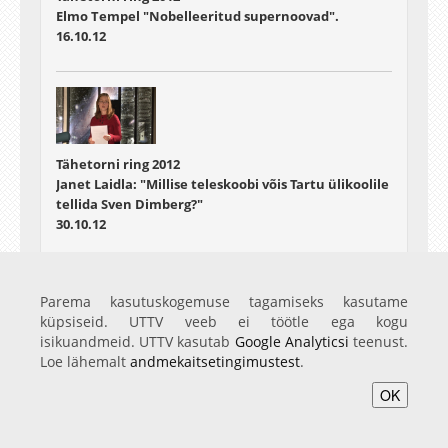
Elmo Tempel "Nobelleeritud supernoovad".
16.10.12
Tähetorni ring 2012
Janet Laidla: "Millise teleskoobi võis Tartu ülikoolile
tellida Sven Dimberg?"
30.10.12
Parema kasutuskogemuse tagamiseks kasutame
küpsiseid. UTTV veeb ei töötle ega kogu
isikuandmeid. UTTV kasutab
Google Analyticsi
teenust.
Tähetorni ring 2012
Loe lähemalt
andmekaitsetingimustest
.
Tiit Sepp: "Virtuaalobservatooriumid"
06.11.12
OK