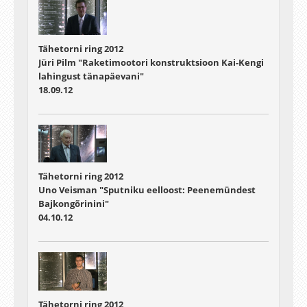
Tähetorni ring 2012
Jüri Pilm "Raketimootori konstruktsioon Kai-Kengi
lahingust tänapäevani"
18.09.12
Tähetorni ring 2012
Uno Veisman "Sputniku eelloost: Peenemündest
Bajkongõrinini"
04.10.12
Tähetorni ring 2012