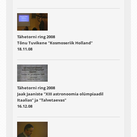
Tähetorni ring 2008
Tõnu Tuvikene "Kosmoseriik Holland"
18.11.08
Tähetorni ring 2008
Jaak Jaaniste "XIII astronoomia olümpiaadil
Itaalias" ja "Talvetaevas"
16.12.08