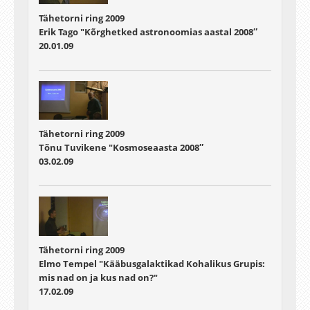
Tähetorni ring 2009
Erik Tago "Kõrghetked astronoomias aastal 2008″
20.01.09
Tähetorni ring 2009
Tõnu Tuvikene "Kosmoseaasta 2008″
03.02.09
Tähetorni ring 2009
Elmo Tempel "Kääbusgalaktikad Kohalikus Grupis:
mis nad on ja kus nad on?"
17.02.09