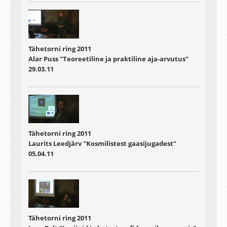
Tähetorni ring 2011
Alar Puss "Teoreetiline ja praktiline aja-arvutus"
29.03.11
Tähetorni ring 2011
Laurits Leedjärv "Kosmilistest gaasijugadest"
05.04.11
Tähetorni ring 2011