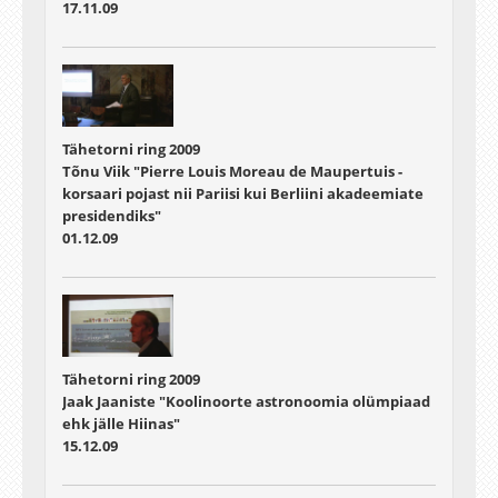
17.11.09
Tähetorni ring 2009
Tõnu Viik "Pierre Louis Moreau de Maupertuis -
korsaari pojast nii Pariisi kui Berliini akadeemiate
presidendiks"
01.12.09
Tähetorni ring 2009
Jaak Jaaniste "Koolinoorte astronoomia olümpiaad
ehk jälle Hiinas"
15.12.09