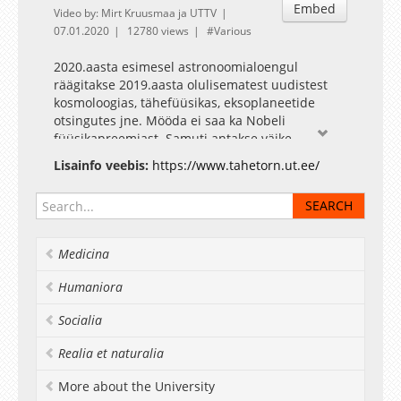
Embed
Video by: Mirt Kruusmaa ja UTTV
07.01.2020
12780 views
Various
2020.aasta esimesel astronoomialoengul
räägitakse 2019.aasta olulisematest uudistest
kosmoloogias, tähefüüsikas, eksoplaneetide
otsingutes jne. Mööda ei saa ka Nobeli
füüsikapreemiast. Samuti antakse väike
ettevaade tulevikku.
Lisainfo veebis:
https://www.tahetorn.ut.ee/
Loengul kõnelevad Tartu Observatooriumi
astronoomid Indrek Kolka, Juhan Liivamägi ja
Jaan Pelt. Vestlust modereerib Laurits Leedjärv
Tähetorni Facebook
Medicina
Humaniora
Socialia
Realia et naturalia
More about the University