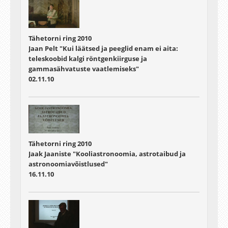
Tähetorni ring 2010
Jaan Pelt "Kui läätsed ja peeglid enam ei aita:
teleskoobid kalgi röntgenkiirguse ja
gammasähvatuste vaatlemiseks"
02.11.10
Tähetorni ring 2010
Jaak Jaaniste "Kooliastronoomia, astrotaibud ja
astronoomiavõistlused"
16.11.10