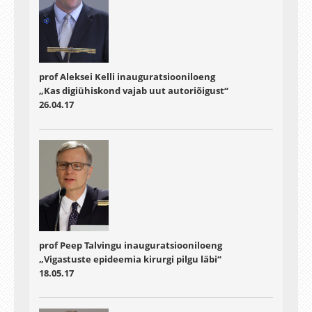
prof Aleksei Kelli inauguratsiooniloeng
„Kas digiühiskond vajab uut autoriõigust“
26.04.17
prof Peep Talvingu inauguratsiooniloeng
„Vigastuste epideemia kirurgi pilgu läbi“
18.05.17