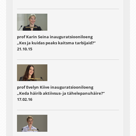
prof Karin Seina inauguratsiooniloeng
„Kes ja kuidas peaks kaitsma tarbijaid?“
21.10.15
prof Evelyn Kiive inauguratsiooniloeng
„Keda häirib aktiivsus- ja tähelepanuhäire?“
17.02.16