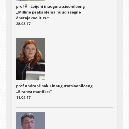
prof Äli Leijeni inauguratsiooniloeng
„Milline peaks olema nüüdisaegne
õpetajakoolitus?“
28.03.17
prof Andra Siibaku inauguratsiooniloeng
„E-rahva manifest“
11.04.17