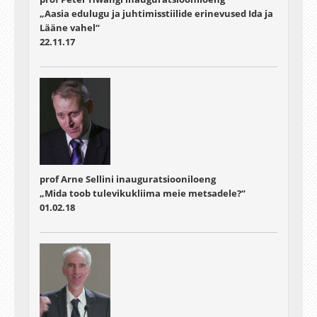
„Aasia edulugu ja juhtimisstiilide erinevused Ida ja
Lääne vahel“
22.11.17
prof Arne Sellini inauguratsiooniloeng
„Mida toob tulevikukliima meie metsadele?“
01.02.18