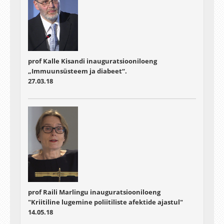
prof Kalle Kisandi inauguratsiooniloeng
„Immuunsüsteem ja diabeet“.
27.03.18
prof Raili Marlingu inauguratsiooniloeng
"Kriitiline lugemine poliitiliste afektide ajastul"
14.05.18