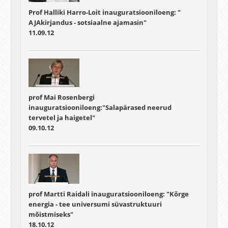
Prof Halliki Harro-Loit inauguratsiooniloeng: "
AJAkirjandus - sotsiaalne ajamasin"
11.09.12
prof Mai Rosenbergi
inauguratsiooniloeng:"Salapärased neerud
tervetel ja haigetel"
09.10.12
prof Martti Raidali inauguratsiooniloeng: "Kõrge
energia - tee universumi süvastruktuuri
mõistmiseks"
18.10.12