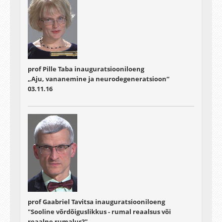
prof Pille Taba inauguratsiooniloeng
„Aju, vananemine ja neurodegeneratsioon“
03.11.16
prof Gaabriel Tavitsa inauguratsiooniloeng
"Sooline võrdõiguslikkus - rumal reaalsus või
reaalne rumalus?".