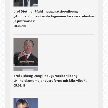
prof Dietmar Pfahl inauguratsiooniloeng
„Andmepõhine otsuste tegemine tarkvaratehnikas
ja juhtimises“
20.02.18
prof Lisheng Dongi inauguratsiooniloeng
„Hiina elamumajandusreform: mis läks viltu?“.
05.03.18