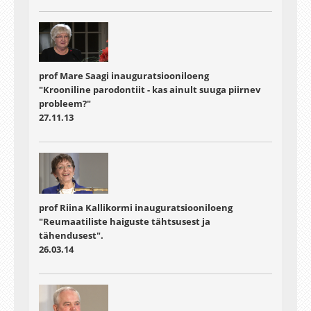
prof Mare Saagi inauguratsiooniloeng
"Krooniline parodontiit - kas ainult suuga piirnev
probleem?"
27.11.13
prof Riina Kallikormi inauguratsiooniloeng
"Reumaatiliste haiguste tähtsusest ja
tähendusest".
26.03.14