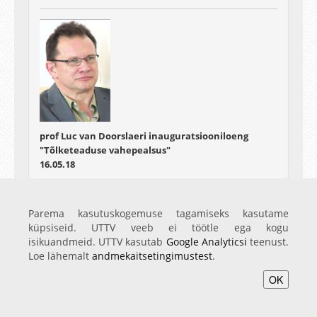
prof Luc van Doorslaeri inauguratsiooniloeng
"Tõlketeaduse vahepealsus"
16.05.18
Parema kasutuskogemuse tagamiseks kasutame
küpsiseid. UTTV veeb ei töötle ega kogu
isikuandmeid. UTTV kasutab
Google Analyticsi
teenust.
Loe lähemalt
andmekaitsetingimustest
.
OK
prof Sara Bédard-Goulet' inauguratsiooniloeng