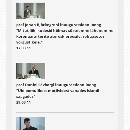
prof Johan Björkegreni inauguratsiooniloeng
"Mitut liiki kudesid hõlmav süsteemne lähenemine
koronaararterite ateroskleroosile: rõhuasetus
võrgustikele."
17.03.11
prof Daniel Sävborgi inauguratsiooniloeng
"Üleloomulikest motiividest vanades Islandi
saagades"
29.03.11