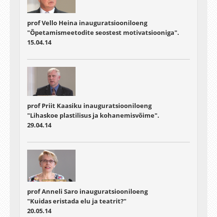
prof Vello Heina inauguratsiooniloeng
"Õpetamismeetodite seostest motivatsiooniga".
15.04.14
prof Priit Kaasiku inauguratsiooniloeng
"Lihaskoe plastilisus ja kohanemisvõime".
29.04.14
prof Anneli Saro inauguratsiooniloeng
"Kuidas eristada elu ja teatrit?"
20.05.14