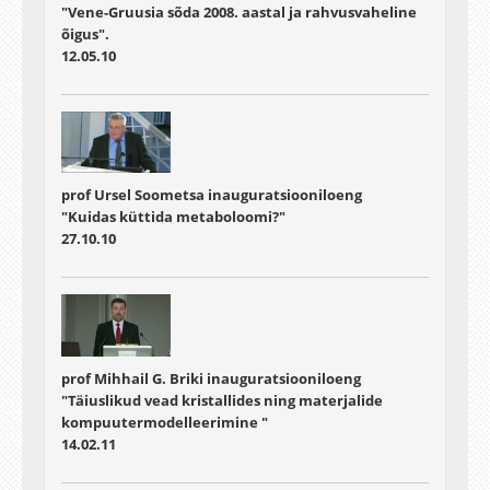
"Vene-Gruusia sõda 2008. aastal ja rahvusvaheline
õigus".
12.05.10
prof Ursel Soometsa inauguratsiooniloeng
"Kuidas küttida metaboloomi?"
27.10.10
prof Mihhail G. Briki inauguratsiooniloeng
"Täiuslikud vead kristallides ning materjalide
kompuutermodelleerimine "
14.02.11