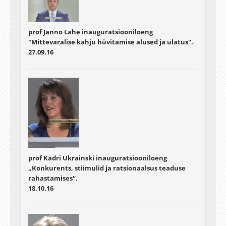
prof Janno Lahe inauguratsiooniloeng
"Mittevaralise kahju hüvitamise alused ja ulatus".
27.09.16
prof Kadri Ukrainski inauguratsiooniloeng
„Konkurents, stiimulid ja ratsionaalsus teaduse
rahastamises“.
18.10.16