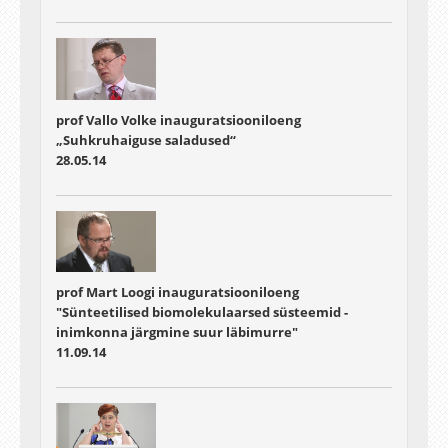
prof Vallo Volke inauguratsiooniloeng
„Suhkruhaiguse saladused“
28.05.14
prof Mart Loogi inauguratsiooniloeng
"Sünteetilised biomolekulaarsed süsteemid -
inimkonna järgmine suur läbimurre"
11.09.14