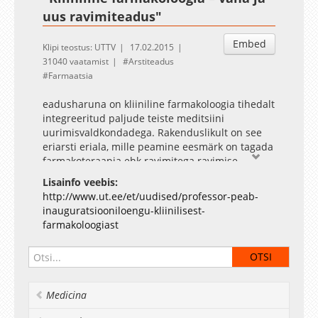
uus ravimiteadus"
Embed
Klipi teostus: UTTV
17.02.2015
31040 vaatamist
Arstiteadus
Farmaatsia
eadusharuna on kliiniline farmakoloogia tihedalt
integreeritud paljude teiste meditsiini
uurimisvaldkondadega. Rakenduslikult on see
eriarsti eriala, mille peamine eesmärk on tagada
farmakoteraapia ehk ravimitega ravimise
kvaliteet arstiabis kliinilise töö ja eri tasandite
Lisainfo veebis:
korraldava tegevusega. Kliiniline farmakoloogia
http://www.ut.ee/et/uudised/professor-peab-
on oma olemuselt nii vana kui ka uus
inauguratsiooniloengu-kliinilisest-
ravimiteadus. Teoreetiliselt on kliinilist
farmakoloogiast
farmakoloogiat praktiseeritud aastasadu,
jälgides haigetel taimsete ja loomsete
preparaatide toimet. Kaugemas minevikus oli
peamiseks teadmiste hankimise viisiks katse ja
eksituse meetod.
Medicina