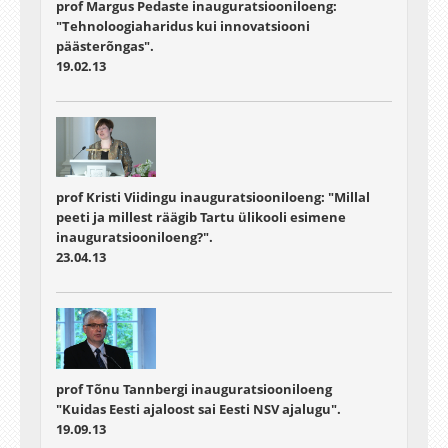
prof Margus Pedaste inauguratsiooniloeng:
"Tehnoloogiaharidus kui innovatsiooni
päästerõngas".
19.02.13
prof Kristi Viidingu inauguratsiooniloeng: "Millal
peeti ja millest räägib Tartu ülikooli esimene
inauguratsiooniloeng?".
23.04.13
prof Tõnu Tannbergi inauguratsiooniloeng
"Kuidas Eesti ajaloost sai Eesti NSV ajalugu".
19.09.13