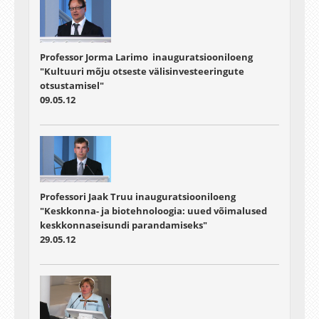
Professor Jorma Larimo inauguratsiooniloeng
"Kultuuri mõju otseste välisinvesteeringute
otsustamisel"
09.05.12
Professori Jaak Truu inauguratsiooniloeng
"Keskkonna- ja biotehnoloogia: uued võimalused
keskkonnaseisundi parandamiseks"
29.05.12