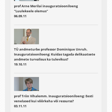
prof Arne Merilai inauguratsiooniloeng
"Luulekeele olemus"
06.09.11
TÜ andmeturbe professor Dominique Unruh.
Inauguratsiooniloeng: Kuidas tagada delikaatsete
andmete turvalisus ka tulevikus?
19.10.11
prof Triin Vihalemm. Inauguratsiooniloeng: Eesti
venelased kui võõrkeha või ressurss?
03.11.11