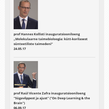
prof Hannes Kollisti inauguratsiooniloeng
„Molekulaarne taimebioloogia: kütt-korilasest
sünteetiliste taimedeni“
24.05.17
prof Raúl Vicente Zafra inauguratsiooniloeng
"Sügavõppest ja ajust" ("On Deep Learning & the
Brain")
06.09.17