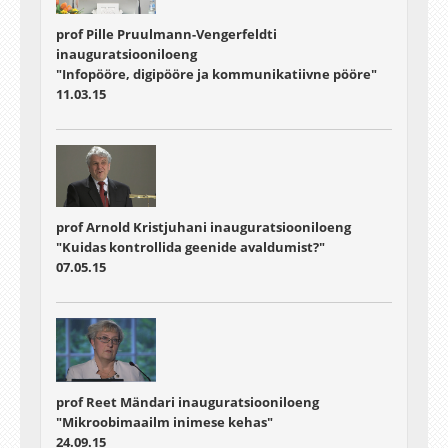
prof Pille Pruulmann-Vengerfeldti
inauguratsiooniloeng
"Infopööre, digipööre ja kommunikatiivne pööre"
11.03.15
prof Arnold Kristjuhani inauguratsiooniloeng
"Kuidas kontrollida geenide avaldumist?"
07.05.15
prof Reet Mändari inauguratsiooniloeng
"Mikroobimaailm inimese kehas"
24.09.15