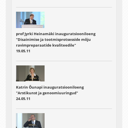
prof Jyrki Heinamäki inauguratsiooniloeng
"Disainimise ja tootmisprotsesside mõju
ravimpreparaatide kvaliteedile"
19.05.11
Katrin Õunapi inauguratsiooniloeng
"Arstikunst ja genoomiuuringud"
24.05.11