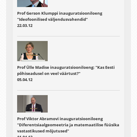
Prof Gerson Klumppi inauguratsiooniloeng
"Ideofoonilised väljendusvahendid"
22.03.12
Prof Ülle Madise inauguratsiooniloeng: "Kas Eesti
põhiseadusel on veel väärtust?"
05.04.12
Prof Viktor Abramovi inauguratsiooniloeng
"Diferentsiaalgeomeetria ja matemaatilise füüsika
vastastikused mõjutused"
11.04.12