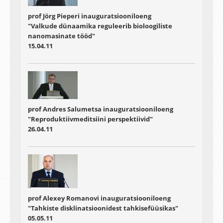
prof Jörg Pieperi inauguratsiooniloeng
"Valkude dünaamika reguleerib bioloogiliste
nanomasinate tööd"
15.04.11
prof Andres Salumetsa inauguratsiooniloeng
"Reproduktiivmeditsiini perspektiivid"
26.04.11
prof Alexey Romanovi inauguratsiooniloeng
"Tahkiste disklinatsioonidest tahkisefüüsikas"
05.05.11