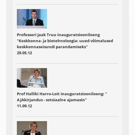
Professori Jaak Truu inauguratsiooniloeng
"Keskkonna- ja biotehnoloogia: uued võimalused
keskkonnaseisundi parandamiseks"
29.05.12
Prof Halliki Harro-Loit inauguratsiooniloeng: "
AJAkirjandus - sotsiaalne ajamasin"
11.09.12