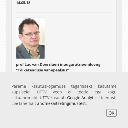
14.05.18
prof Luc van Doorslaeri inauguratsiooniloeng
"Tõlketeaduse vahepealsus"
16.05.18
Parema kasutuskogemuse tagamiseks kasutame
küpsiseid. UTTV veeb ei töötle ega kogu
isikuandmeid. UTTV kasutab
Google Analyticsi
teenust.
Loe lähemalt
andmekaitsetingimustest
.
OK