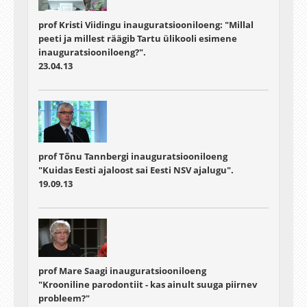
prof Kristi Viidingu inauguratsiooniloeng: "Millal
peeti ja millest räägib Tartu ülikooli esimene
inauguratsiooniloeng?".
23.04.13
prof Tõnu Tannbergi inauguratsiooniloeng
"Kuidas Eesti ajaloost sai Eesti NSV ajalugu".
19.09.13
prof Mare Saagi inauguratsiooniloeng
"Krooniline parodontiit - kas ainult suuga piirnev
probleem?"