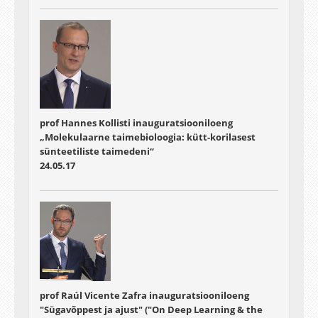
prof Hannes Kollisti inauguratsiooniloeng
„Molekulaarne taimebioloogia: kütt-korilasest
sünteetiliste taimedeni“
24.05.17
prof Raúl Vicente Zafra inauguratsiooniloeng
"Sügavõppest ja ajust" ("On Deep Learning & the