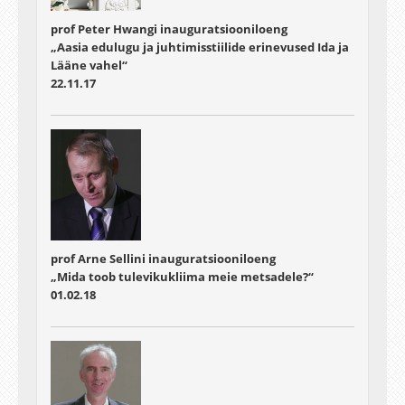
prof Peter Hwangi inauguratsiooniloeng
„Aasia edulugu ja juhtimisstiilide erinevused Ida ja
Lääne vahel“
22.11.17
prof Arne Sellini inauguratsiooniloeng
„Mida toob tulevikukliima meie metsadele?“
01.02.18