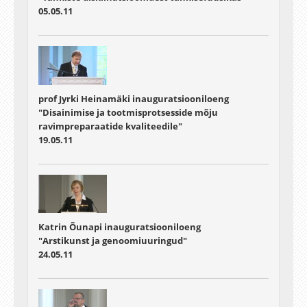
05.05.11
prof Jyrki Heinamäki inauguratsiooniloeng
"Disainimise ja tootmisprotsesside mõju
ravimpreparaatide kvaliteedile"
19.05.11
Katrin Õunapi inauguratsiooniloeng
"Arstikunst ja genoomiuuringud"
24.05.11