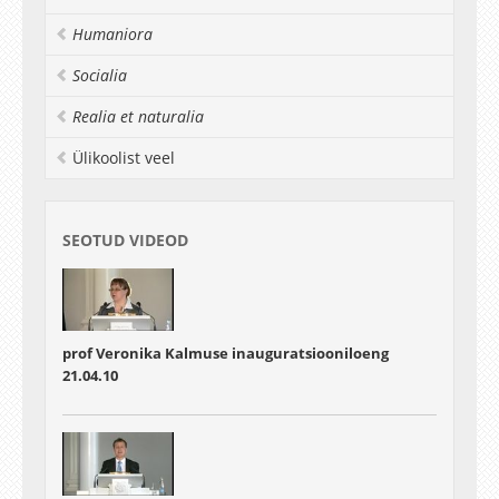
Saksamaal (1993) ja Prantsusmaal (1994, 2000,
2006) ning olnud Pariisi VI ülikooli vanemteadur
Humaniora
(1997). Abramovi teadustöö valdkonnad on
diferentsiaalgeomeetria, seostused
Socialia
kihtkondades ja kalibratsiooniväljateoorias,
topoloogiline kvantväljateooria geomeetrilised
Realia et naturalia
struktuurid, ning mittekommutatiivne
Ülikoolist veel
geomeetria.
SEOTUD VIDEOD
prof Veronika Kalmuse inauguratsiooniloeng
21.04.10