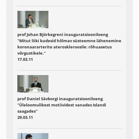
prof Johan Björkegreni inauguratsiooniloeng
"Mitut liiki kudesid hõlmav süsteemne lähenemine
koronaararterite ateroskleroosile: rõhuasetus
võrgustikele."
17.03.11
prof Daniel Sävborgi inauguratsiooniloeng
"Üleloomulikest motiividest vanades Islandi
saagades"
29.03.11