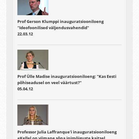
Prof Gerson Klumppi inauguratsiooniloeng
"Ideofoonilised väljendusvahendid"
22.03.12
Prof Ülle Madise inauguratsiooniloeng: "Kas Eesti
põhiseadusel on veel väärtust?"
05.04.12
Professor Julia Laffranque'i inauguratsiooniloeng
«Kellel on viimane sõna inimõiguste kaitsel