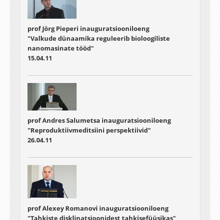
prof Jörg Pieperi inauguratsiooniloeng
"Valkude dünaamika reguleerib bioloogiliste
nanomasinate tööd"
15.04.11
prof Andres Salumetsa inauguratsiooniloeng
"Reproduktiivmeditsiini perspektiivid"
26.04.11
prof Alexey Romanovi inauguratsiooniloeng
"Tahkiste disklinatsioonidest tahkisefüüsikas"