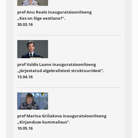
prof Anu Realo inauguratsiooniloeng
„Kes on õige eestlane?“.
30.03.16
prof Valdis Laane inauguratsiooniloeng
„Järjestatud algebralistest struktuuridest“.
13.04.16
prof Marina Grišakova inauguratsiooniloeng
„Kirjanduse kummalisus“.
10.05.16