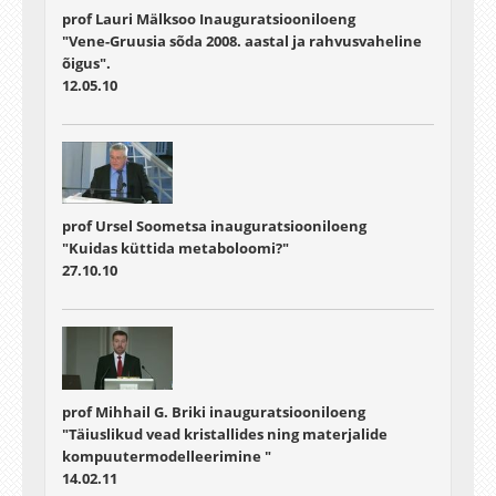
prof Lauri Mälksoo Inauguratsiooniloeng
"Vene-Gruusia sõda 2008. aastal ja rahvusvaheline
õigus".
12.05.10
prof Ursel Soometsa inauguratsiooniloeng
"Kuidas küttida metaboloomi?"
27.10.10
prof Mihhail G. Briki inauguratsiooniloeng
"Täiuslikud vead kristallides ning materjalide
kompuutermodelleerimine "
14.02.11