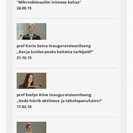
"Mikroobimaailm inimese kehas"
24.09.15
prof Karin Seina inauguratsiooniloeng
„Kes ja kuidas peaks kaitsma tarbijaid?“
21.10.15
prof Evelyn Kiive inauguratsiooniloeng
„Keda häirib aktiivsus- ja tähelepanuhäire?“
17.02.16