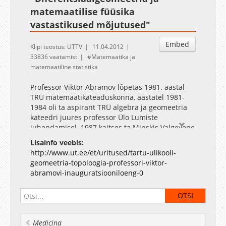
matemaatilise füüsika
vastastikused mõjutused"
Embed
Klipi teostus: UTTV
11.04.2012
33836 vaatamist
Matemaatika ja
matemaatiline statistika
Professor Viktor Abramov lõpetas 1981. aastal
TRÜ matemaatikateaduskonna, aastatel 1981-
1984 oli ta aspirant TRÜ algebra ja geomeetria
kateedri juures professor Ülo Lumiste
juhendamisel. 1987 kaitses ta Minskis Valgevene
riikliku ülikooli juures füüsika-
Lisainfo veebis:
matemaatikakandidaadi väitekirja. 1984-1993
http://www.ut.ee/et/uritused/tartu-ulikooli-
töötas ta TÜ rakendusmatemaatika laboris, 1993-
geomeetria-topoloogia-professori-viktor-
1998 oli TÜ puhta matemaatika instituudi
abramovi-inauguratsiooniloeng-0
vanemteadur, 1998-2007 samas dotsent, 2007-
2011 TÜ matemaatika instituudi dotsent. 2011.
aasta septembrist on Viktor Abramov TÜ
matemaatika instituudi geomeetria ja topoloogia
professor. Abramov on täiendanud end
Medicina