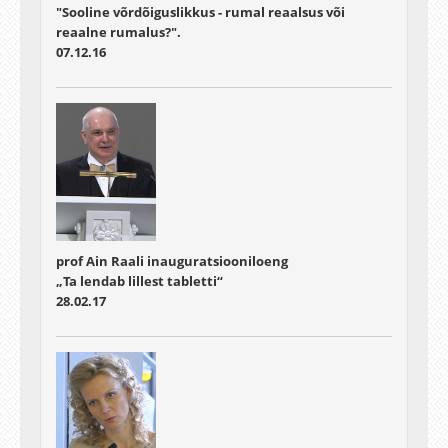
"Sooline võrdõiguslikkus - rumal reaalsus või
reaalne rumalus?".
07.12.16
prof Ain Raali inauguratsiooniloeng
„Ta lendab lillest tabletti“
28.02.17