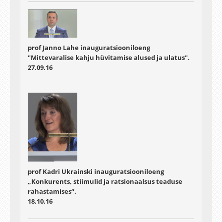
prof Janno Lahe inauguratsiooniloeng
"Mittevaralise kahju hüvitamise alused ja ulatus".
27.09.16
prof Kadri Ukrainski inauguratsiooniloeng
„Konkurents, stiimulid ja ratsionaalsus teaduse
rahastamises“.
18.10.16