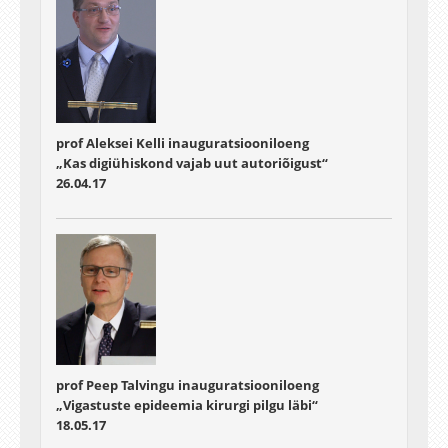
prof Aleksei Kelli inauguratsiooniloeng
„Kas digiühiskond vajab uut autoriõigust“
26.04.17
prof Peep Talvingu inauguratsiooniloeng
„Vigastuste epideemia kirurgi pilgu läbi“
18.05.17