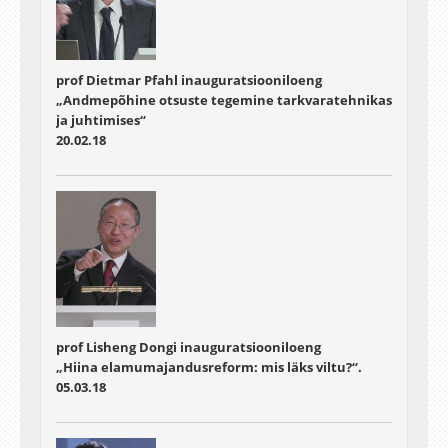
prof Dietmar Pfahl inauguratsiooniloeng
„Andmepõhine otsuste tegemine tarkvaratehnikas
ja juhtimises“
20.02.18
prof Lisheng Dongi inauguratsiooniloeng
„Hiina elamumajandusreform: mis läks viltu?“.
05.03.18