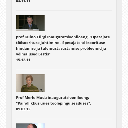
03.11.11
prof Kulno Türgi Inauguratsiooniloeng: "Õpetajate
töösoorituse juhtimine - õpetajate töösoorituse
hindamise ja tulemustasustamise probleemid ja
võimalused Eestis"
15.12.11
Prof Merle Muda inauguratsiooniloeng:
"Paindlikkus uues töölepingu seaduses".
01.03.12