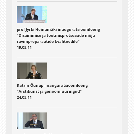
prof Jyrki Heinamäki inauguratsiooniloeng
"Disainimise ja tootmisprotsesside mõju
ravimpreparaatide kvaliteedile"
19.05.11
Katrin Õunapi inauguratsiooniloeng
"Arstikunst ja genoomiuuringud"
24.05.11