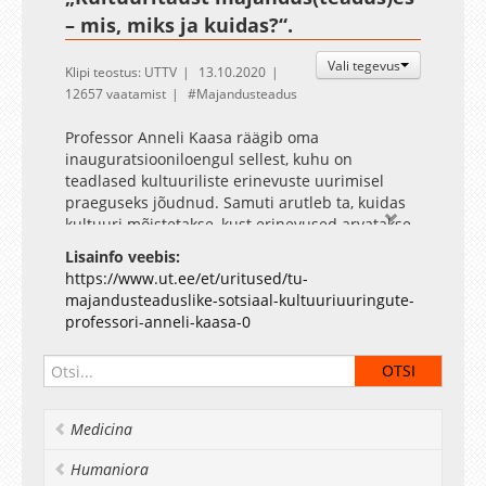
– mis, miks ja kuidas?“.
Vali tegevus
Klipi teostus: UTTV
13.10.2020
12657 vaatamist
Majandusteadus
Professor Anneli Kaasa räägib oma
inauguratsiooniloengul sellest, kuhu on
teadlased kultuuriliste erinevuste uurimisel
praeguseks jõudnud. Samuti arutleb ta, kuidas
kultuuri mõistetakse, kust erinevused arvatakse
tulevat, miks ja kuidas kaasata kultuuri
Lisainfo veebis:
majandusteaduslikku analüüsi, kuidas kultuuri
https://www.ut.ee/et/uritused/tu-
kirjeldada ja mõõta ning mida saab
majandusteaduslike-sotsiaal-kultuuriuuringute-
kultuuritausta kirjeldavatest näitajatest
professori-anneli-kaasa-0
järeldada ja mida mitte.
Medicina
Humaniora