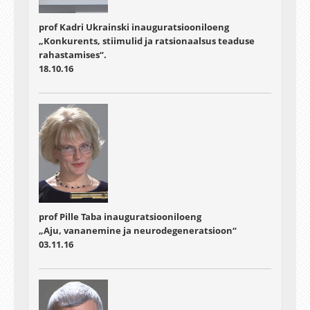
prof Kadri Ukrainski inauguratsiooniloeng
„Konkurents, stiimulid ja ratsionaalsus teaduse
rahastamises“.
18.10.16
prof Pille Taba inauguratsiooniloeng
„Aju, vananemine ja neurodegeneratsioon“
03.11.16