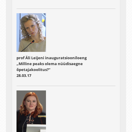
prof Äli Leijeni inauguratsiooniloeng
„Milline peaks olema nüüdisaegne
õpetajakoolitus?“
28.03.17