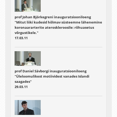
prof Johan Björkegreni inauguratsiooniloeng
"Mitut liiki kudesid hõlmav süsteemne lähenemine
koronaararterite ateroskleroosile: rõhuasetus
võrgustikele."
17.03.11
prof Daniel Sävborgi inauguratsiooniloeng
"Üleloomulikest motiividest vanades Islandi
saagades"
29.03.11