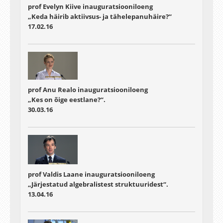
prof Evelyn Kiive inauguratsiooniloeng
„Keda häirib aktiivsus- ja tähelepanuhäire?“
17.02.16
prof Anu Realo inauguratsiooniloeng
„Kes on õige eestlane?“.
30.03.16
prof Valdis Laane inauguratsiooniloeng
„Järjestatud algebralistest struktuuridest“.
13.04.16