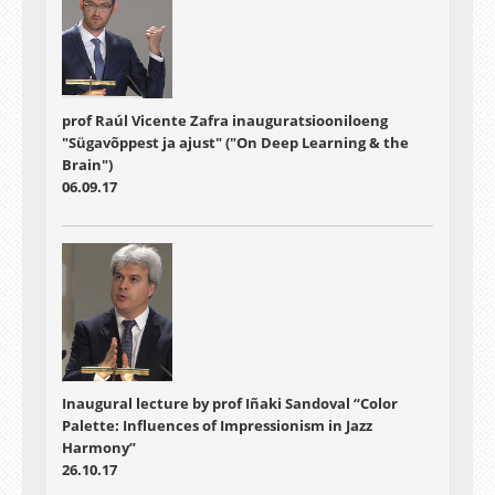
prof Raúl Vicente Zafra inauguratsiooniloeng
"Sügavõppest ja ajust" ("On Deep Learning & the
Brain")
06.09.17
Inaugural lecture by prof Iñaki Sandoval “Color
Palette: Influences of Impressionism in Jazz
Harmony”
26.10.17