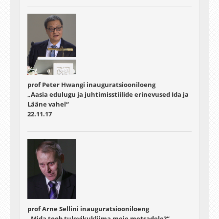
prof Peter Hwangi inauguratsiooniloeng
„Aasia edulugu ja juhtimisstiilide erinevused Ida ja
Lääne vahel“
22.11.17
prof Arne Sellini inauguratsiooniloeng
„Mida toob tulevikukliima meie metsadele?“