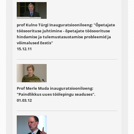
prof Kulno Türgi Inauguratsiooniloeng: "Õpetajate
töösoorituse juhtimine - õpetajate töösoorituse
hindamise ja tulemustasustamise probleemid ja
võimalused Eestis"
15.12.11
Prof Merle Muda inauguratsiooniloeng:
"Paindlikkus uues töölepingu seaduses".
01.03.12