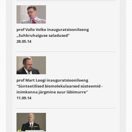
prof Vallo Volke inauguratsiooniloeng
„Suhkruhaiguse saladused“
28.05.14
prof Mart Loogi inauguratsiooniloeng
"Sünteetilised biomolekulaarsed süsteemid -
inimkonna järgmine suur läbimurre"
11.09.14