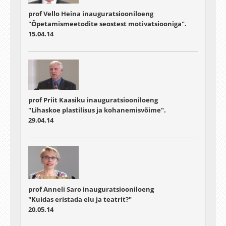
prof Vello Heina inauguratsiooniloeng
"Õpetamismeetodite seostest motivatsiooniga".
15.04.14
prof Priit Kaasiku inauguratsiooniloeng
"Lihaskoe plastilisus ja kohanemisvõime".
29.04.14
prof Anneli Saro inauguratsiooniloeng
"Kuidas eristada elu ja teatrit?"
20.05.14