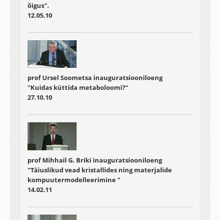
õigus".
12.05.10
prof Ursel Soometsa inauguratsiooniloeng
"Kuidas küttida metaboloomi?"
27.10.10
prof Mihhail G. Briki inauguratsiooniloeng
"Täiuslikud vead kristallides ning materjalide
kompuutermodelleerimine "
14.02.11