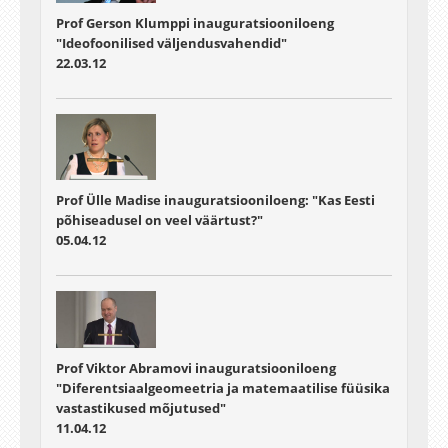
Prof Gerson Klumppi inauguratsiooniloeng
"Ideofoonilised väljendusvahendid"
22.03.12
Prof Ülle Madise inauguratsiooniloeng: "Kas Eesti
põhiseadusel on veel väärtust?"
05.04.12
Prof Viktor Abramovi inauguratsiooniloeng
"Diferentsiaalgeomeetria ja matemaatilise füüsika
vastastikused mõjutused"
11.04.12