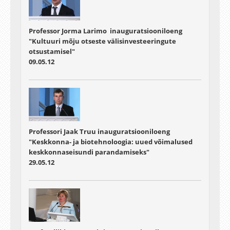
Professor Jorma Larimo inauguratsiooniloeng
"Kultuuri mõju otseste välisinvesteeringute
otsustamisel"
09.05.12
Professori Jaak Truu inauguratsiooniloeng
"Keskkonna- ja biotehnoloogia: uued võimalused
keskkonnaseisundi parandamiseks"
29.05.12