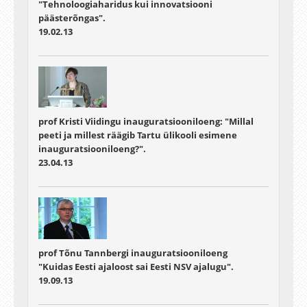
"Tehnoloogiaharidus kui innovatsiooni
päästerõngas".
19.02.13
prof Kristi Viidingu inauguratsiooniloeng: "Millal
peeti ja millest räägib Tartu ülikooli esimene
inauguratsiooniloeng?".
23.04.13
prof Tõnu Tannbergi inauguratsiooniloeng
"Kuidas Eesti ajaloost sai Eesti NSV ajalugu".
19.09.13