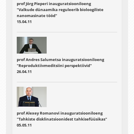
prof Jörg Pieperi inauguratsiooniloeng
"Valkude dünaamika reguleerib bioloogiliste
nanomasinate tööd"
15.04.11
prof Andres Salumetsa inauguratsiooniloeng
"Reproduktiivmeditsiini perspektiivid"
26.04.11
prof Alexey Romanovi inauguratsiooniloeng
"Tahkiste disklinatsioonidest tahkisefüüsikas"
05.05.11