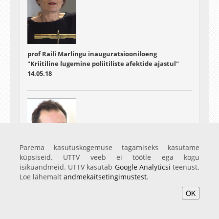
prof Raili Marlingu inauguratsiooniloeng
"Kriitiline lugemine poliitiliste afektide ajastul"
14.05.18
Parema kasutuskogemuse tagamiseks kasutame
küpsiseid. UTTV veeb ei töötle ega kogu
isikuandmeid. UTTV kasutab
Google Analyticsi
teenust.
Loe lähemalt
andmekaitsetingimustest
.
prof Luc van Doorslaeri inauguratsiooniloeng
"Tõlketeaduse vahepealsus"
OK
16.05.18