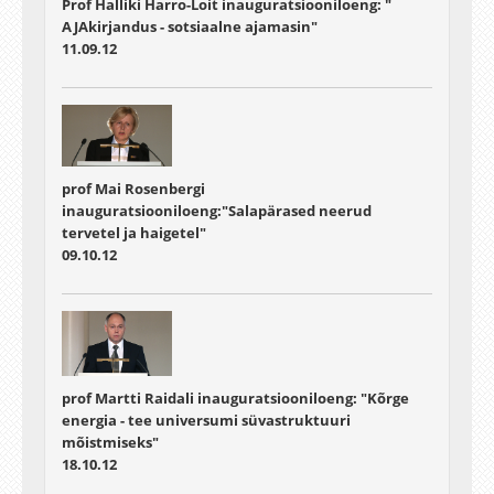
Prof Halliki Harro-Loit inauguratsiooniloeng: "
AJAkirjandus - sotsiaalne ajamasin"
11.09.12
prof Mai Rosenbergi
inauguratsiooniloeng:"Salapärased neerud
tervetel ja haigetel"
09.10.12
prof Martti Raidali inauguratsiooniloeng: "Kõrge
energia - tee universumi süvastruktuuri
mõistmiseks"
18.10.12