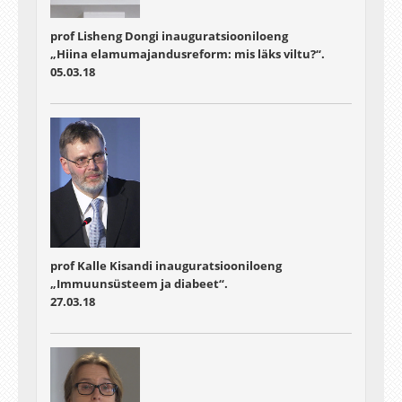
prof Lisheng Dongi inauguratsiooniloeng
„Hiina elamumajandusreform: mis läks viltu?“.
05.03.18
prof Kalle Kisandi inauguratsiooniloeng
„Immuunsüsteem ja diabeet“.
27.03.18