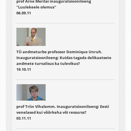
prof Arne Merilai inauguratsiooniloeng
"Luulekeele olemus"
06.09.11
TÜ andmeturbe professor Dominique Unruh.
Inauguratsiooniloeng: Kuidas tagada delikaatsete
andmete turvalisus ka tulevikus?
19.10.11
prof Triin Vihalemm. Inauguratsiooniloeng: Eesti
venelased kui võõrkeha või ressurss?
03.11.11