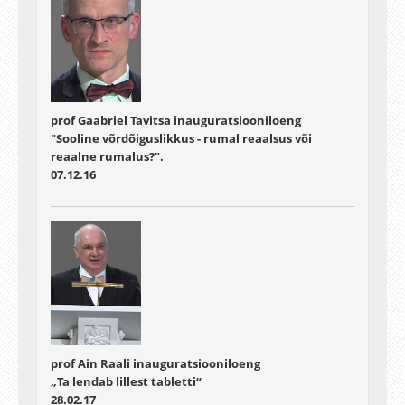
prof Gaabriel Tavitsa inauguratsiooniloeng
"Sooline võrdõiguslikkus - rumal reaalsus või
reaalne rumalus?".
07.12.16
prof Ain Raali inauguratsiooniloeng
„Ta lendab lillest tabletti“
28.02.17