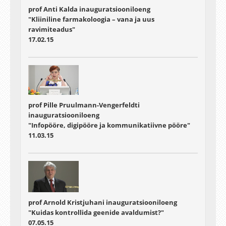
prof Anti Kalda inauguratsiooniloeng
"Kliiniline farmakoloogia – vana ja uus
ravimiteadus"
17.02.15
prof Pille Pruulmann-Vengerfeldti
inauguratsiooniloeng
"Infopööre, digipööre ja kommunikatiivne pööre"
11.03.15
prof Arnold Kristjuhani inauguratsiooniloeng
"Kuidas kontrollida geenide avaldumist?"
07.05.15