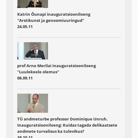
Katrin Õunapi inauguratsiooniloeng
"Arstikunst ja genoomiuuringud"
24.05.11
prof Arne Merilai inauguratsiooniloeng
"Luulekeele olemus"
06.09.11
TÜ andmeturbe professor Dominique Unruh.
Inauguratsiooniloeng: Kuidas tagada delikaatsete
andmete turvalisus ka tulevikus?
19.10.11