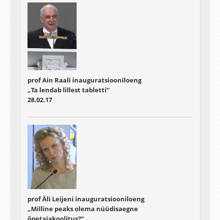
prof Ain Raali inauguratsiooniloeng
„Ta lendab lillest tabletti“
28.02.17
prof Äli Leijeni inauguratsiooniloeng
„Milline peaks olema nüüdisaegne
õpetajakoolitus?“