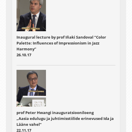
Inaugural lecture by prof Iñaki Sandoval “Color
Palette: Influences of Impressionism in Jazz
Harmony”
26.10.17
prof Peter Hwangi inauguratsiooniloeng
„Aasia edulugu ja juhtimisstiilide erinevused Ida ja
Lääne vahel“
22.11.17