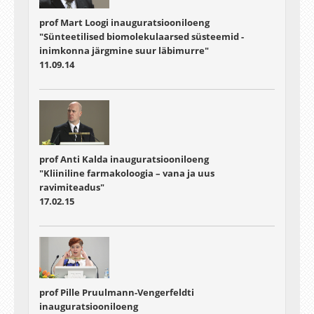
prof Mart Loogi inauguratsiooniloeng
"Sünteetilised biomolekulaarsed süsteemid -
inimkonna järgmine suur läbimurre"
11.09.14
prof Anti Kalda inauguratsiooniloeng
"Kliiniline farmakoloogia – vana ja uus
ravimiteadus"
17.02.15
prof Pille Pruulmann-Vengerfeldti
inauguratsiooniloeng