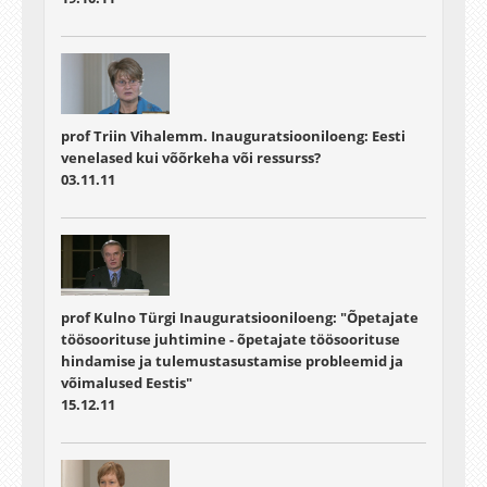
prof Triin Vihalemm. Inauguratsiooniloeng: Eesti
venelased kui võõrkeha või ressurss?
03.11.11
prof Kulno Türgi Inauguratsiooniloeng: "Õpetajate
töösoorituse juhtimine - õpetajate töösoorituse
hindamise ja tulemustasustamise probleemid ja
võimalused Eestis"
15.12.11