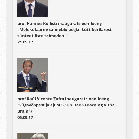
prof Hannes Kollisti inauguratsiooniloeng
„Molekulaarne taimebioloogia: kütt-korilasest
sünteetiliste taimedeni“
24.05.17
prof Raúl Vicente Zafra inauguratsiooniloeng
"Sügavõppest ja ajust" ("On Deep Learning & the
Brain")
06.09.17