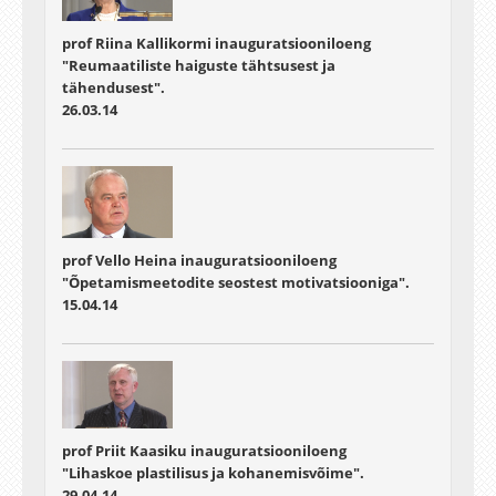
prof Riina Kallikormi inauguratsiooniloeng
"Reumaatiliste haiguste tähtsusest ja
tähendusest".
26.03.14
prof Vello Heina inauguratsiooniloeng
"Õpetamismeetodite seostest motivatsiooniga".
15.04.14
prof Priit Kaasiku inauguratsiooniloeng
"Lihaskoe plastilisus ja kohanemisvõime".
29.04.14