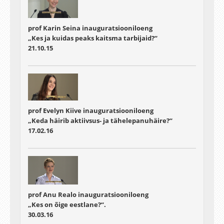
prof Karin Seina inauguratsiooniloeng
„Kes ja kuidas peaks kaitsma tarbijaid?“
21.10.15
prof Evelyn Kiive inauguratsiooniloeng
„Keda häirib aktiivsus- ja tähelepanuhäire?“
17.02.16
prof Anu Realo inauguratsiooniloeng
„Kes on õige eestlane?“.
30.03.16