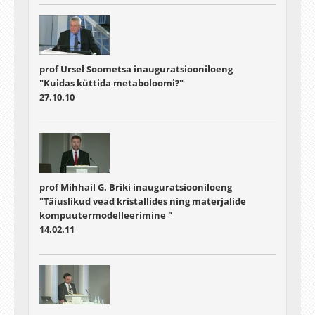
prof Ursel Soometsa inauguratsiooniloeng
"Kuidas küttida metaboloomi?"
27.10.10
prof Mihhail G. Briki inauguratsiooniloeng
"Täiuslikud vead kristallides ning materjalide
kompuutermodelleerimine "
14.02.11