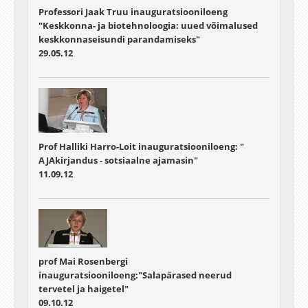
Professori Jaak Truu inauguratsiooniloeng
"Keskkonna- ja biotehnoloogia: uued võimalused
keskkonnaseisundi parandamiseks"
29.05.12
Prof Halliki Harro-Loit inauguratsiooniloeng: "
AJAkirjandus - sotsiaalne ajamasin"
11.09.12
prof Mai Rosenbergi
inauguratsiooniloeng:"Salapärased neerud
tervetel ja haigetel"
09.10.12