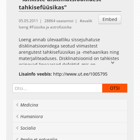
tahkisefüüsikas"
Embed
05.05.2011
28864 vaatamist
avalik
loeng
Füüsika ja astrofüüsika
Loeng annab ülevaatliku sissejuhatuse
disklinatsioonidega seotud viimastest
arengutest tahkisefüüsikas ja -mehaanikas ning
materjaliteaduses. Disklinatsioonid on tahkistes
esinevad lineaarsed defektid, mis on
kirjeldatavad teatavate singulaarsusallikatena
Lisainfo veebis:
http://www.ut.ee/1005795
defektidega seotud nihete ja rotatsioonide
väljades. Loeng keskendub disklinatsioonide
omadustele ja põhikontseptsioonidele, kuidas
disklinatsioonide mudeleid rakendada tahkistes
esinevate erinevate nähtuste selgitamiseks.
Medicina
Disklinatsioonimudeleid rakendatakse suurtel
mehaanilistel pingetel toimuva materjalide
Humaniora
jäikuse kasvu analüüsimisel ja amorfsete
tahkiste, nanostruktuursete materjalide ning
Socialia
nanoosakeste struktuuri ja omaduste
kirjeldamisel. Käsitletakse ka disklinatsioonide
Realia et naturalia