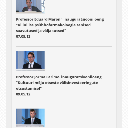
Professor Eduard Maron'i inauguratsiooniloeng
"Kliinilise psühhofarmakoloogia senised
saavutused ja väljakutsed"
07.05.12
Professor Jorma Larimo inauguratsiooniloeng
"Kultuuri mõju otseste välisinvesteeringute
otsustamisel"
09.05.12