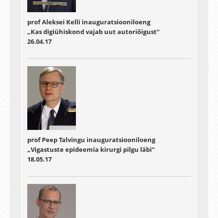
prof Aleksei Kelli inauguratsiooniloeng
„Kas digiühiskond vajab uut autoriõigust“
26.04.17
prof Peep Talvingu inauguratsiooniloeng
„Vigastuste epideemia kirurgi pilgu läbi“
18.05.17