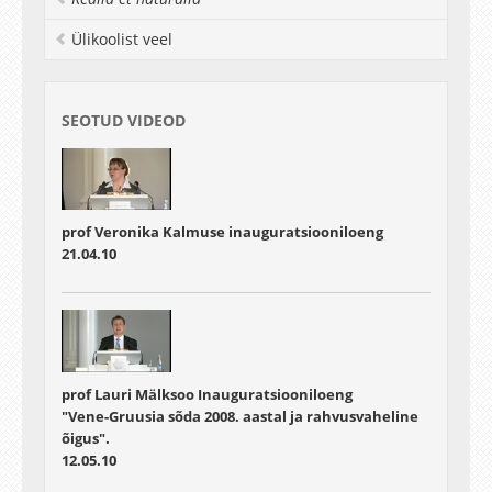
üldist rolli korrastatud keskkondades, millega
Ülikoolist veel
seoses esitatakse rida näiteid disklinatsioonidest
harilikes ja vähem tavapärastes
süsteemides/materjalides nagu matemaatilised
vektorväljad, bioloogilised membraanid,
SEOTUD VIDEOD
sõrmejäljed, pindkristallid (sh grafeen), teist
tüüpi ülijuhid, magnetilised pöörised jne.
Fotogalerii
prof Veronika Kalmuse inauguratsiooniloeng
21.04.10
prof Lauri Mälksoo Inauguratsiooniloeng
"Vene-Gruusia sõda 2008. aastal ja rahvusvaheline
õigus".
12.05.10