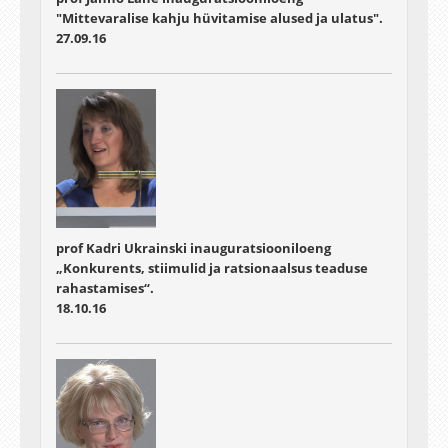
"Mittevaralise kahju hüvitamise alused ja ulatus".
27.09.16
prof Kadri Ukrainski inauguratsiooniloeng
„Konkurents, stiimulid ja ratsionaalsus teaduse
rahastamises“.
18.10.16