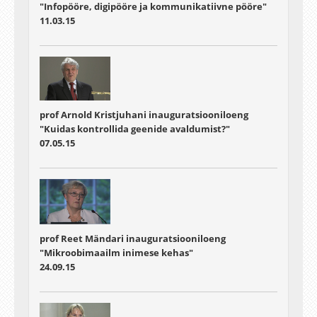
"Infopööre, digipööre ja kommunikatiivne pööre"
11.03.15
prof Arnold Kristjuhani inauguratsiooniloeng
"Kuidas kontrollida geenide avaldumist?"
07.05.15
prof Reet Mändari inauguratsiooniloeng
"Mikroobimaailm inimese kehas"
24.09.15