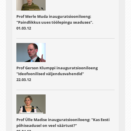
Prof Merle Muda inauguratsiooniloeng:
"Paindlikkus uues töölepingu seaduses".
01.03.12
Prof Gerson Klumppi inauguratsiooniloeng
"Ideofoonilised väljendusvahendid"
22.03.12
Prof Ülle Madise inauguratsiooniloeng: "Kas Eesti
põhiseadusel on veel väärtust?"