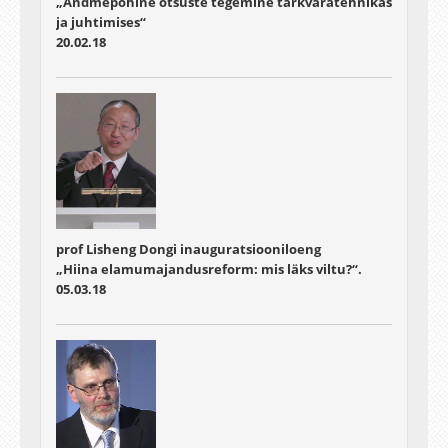
„Andmepõhine otsuste tegemine tarkvaratehnikas
ja juhtimises“
20.02.18
prof Lisheng Dongi inauguratsiooniloeng
„Hiina elamumajandusreform: mis läks viltu?“.
05.03.18