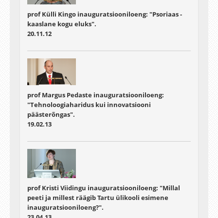
prof Külli Kingo inauguratsiooniloeng: "Psoriaas -
kaaslane kogu eluks".
20.11.12
prof Margus Pedaste inauguratsiooniloeng:
"Tehnoloogiaharidus kui innovatsiooni
päästerõngas".
19.02.13
prof Kristi Viidingu inauguratsiooniloeng: "Millal
peeti ja millest räägib Tartu ülikooli esimene
inauguratsiooniloeng?".
23.04.13