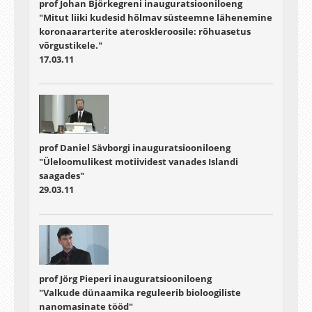
prof Johan Björkegreni inauguratsiooniloeng
"Mitut liiki kudesid hõlmav süsteemne lähenemine
koronaararterite ateroskleroosile: rõhuasetus
võrgustikele."
17.03.11
prof Daniel Sävborgi inauguratsiooniloeng
"Üleloomulikest motiividest vanades Islandi
saagades"
29.03.11
prof Jörg Pieperi inauguratsiooniloeng
"Valkude dünaamika reguleerib bioloogiliste
nanomasinate tööd"