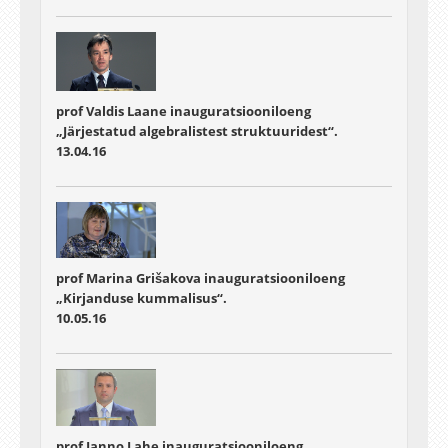
prof Valdis Laane inauguratsiooniloeng
„Järjestatud algebralistest struktuuridest“.
13.04.16
prof Marina Grišakova inauguratsiooniloeng
„Kirjanduse kummalisus“.
10.05.16
prof Janno Lahe inauguratsiooniloeng