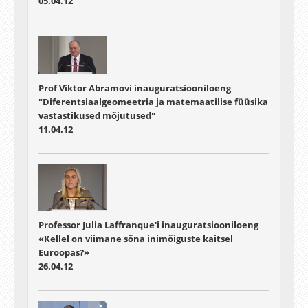
05.04.12
Prof Viktor Abramovi inauguratsiooniloeng
"Diferentsiaalgeomeetria ja matemaatilise füüsika
vastastikused mõjutused"
11.04.12
Professor Julia Laffranque'i inauguratsiooniloeng
«Kellel on viimane sõna inimõiguste kaitsel
Euroopas?»
26.04.12