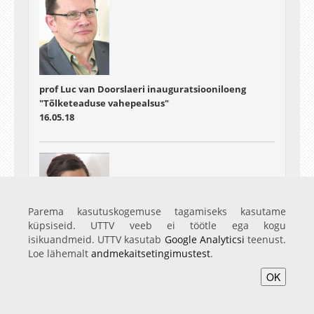
prof Luc van Doorslaeri inauguratsiooniloeng
"Tõlketeaduse vahepealsus"
16.05.18
Parema kasutuskogemuse tagamiseks kasutame
küpsiseid. UTTV veeb ei töötle ega kogu
isikuandmeid. UTTV kasutab
Google Analyticsi
teenust.
Loe lähemalt
andmekaitsetingimustest
.
prof Sara Bédard-Goulet' inauguratsiooniloeng
"Moodsa maailma asustamine: Jean Echenozi
OK
romaanid".
29.05.18