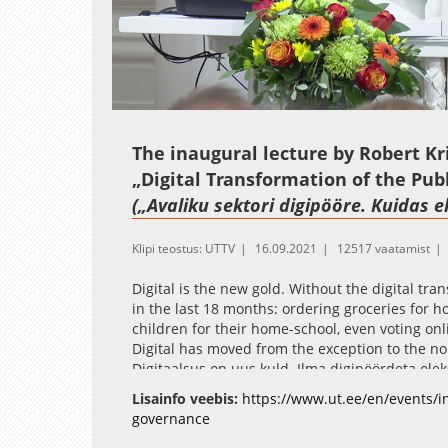
Loaded
:
Unmute
0.54%
The inaugural lecture by Robert 
„Digital Transformation of the Publ
(„Avaliku sektori digipööre. Kuidas e
Klipi teostus: UTTV
16.09.2021
12517 vaatamist
Digital is the new gold. Without the digital tra
in the last 18 months: ordering groceries for h
children for their home-school, even voting on
Digital has moved from the exception to the n
Digitaalsus on uus kuld. Ilma digipöördeta ole
teistsugune: toidukaupade kojutellimine, kaugõ
Lisainfo veebis:
https://www.ut.ee/en/events/i
internetis hääletamine on lühikese ajaga muu
governance
erand, vaid normaalsus.