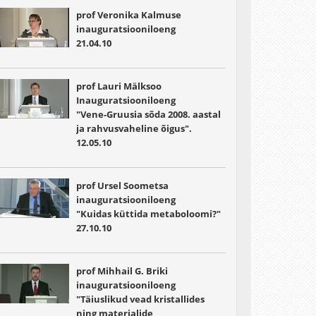
prof Veronika Kalmuse
inauguratsiooniloeng
21.04.10
prof Lauri Mälksoo
Inauguratsiooniloeng
"Vene-Gruusia sõda 2008. aastal
ja rahvusvaheline õigus".
12.05.10
prof Ursel Soometsa
inauguratsiooniloeng
"Kuidas küttida metaboloomi?"
27.10.10
prof Mihhail G. Briki
inauguratsiooniloeng
"Täiuslikud vead kristallides
ning materjalide