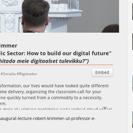
Auto
Esituskiirused
Krimmer
ic Sector: How to build our digital future“
hitada meie digitaalset tulevikku?“)
Embed
Socialia
Riigiteadus
nsformation, our lives would have looked quite different
ome delivery, organizing the classroom-call for your
line quickly turned from a commodity to a necessity.
orm.
ks meie elu viimase pooleteise aasta jooksul olnud vägagi
ppel oleva lapse veebitundide korraldamine, isegi
naugural-lecture-robert-krimmer-ut-professor-e-
tunud igapäevaseks vajaduseks. Digiteenused pole enam