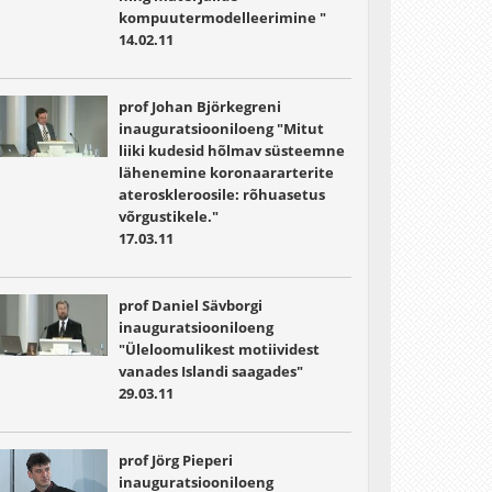
kompuutermodelleerimine "
14.02.11
prof Johan Björkegreni
inauguratsiooniloeng "Mitut
liiki kudesid hõlmav süsteemne
lähenemine koronaararterite
ateroskleroosile: rõhuasetus
võrgustikele."
17.03.11
prof Daniel Sävborgi
inauguratsiooniloeng
"Üleloomulikest motiividest
vanades Islandi saagades"
29.03.11
prof Jörg Pieperi
inauguratsiooniloeng