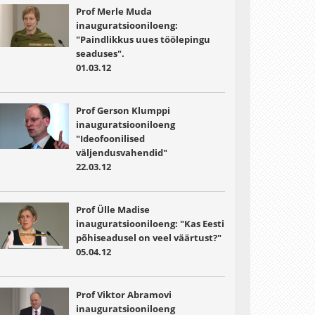
Prof Merle Muda
inauguratsiooniloeng:
"Paindlikkus uues töölepingu
seaduses".
01.03.12
Prof Gerson Klumppi
inauguratsiooniloeng
"Ideofoonilised
väljendusvahendid"
22.03.12
Prof Ülle Madise
inauguratsiooniloeng: "Kas Eesti
põhiseadusel on veel väärtust?"
05.04.12
Prof Viktor Abramovi
inauguratsiooniloeng