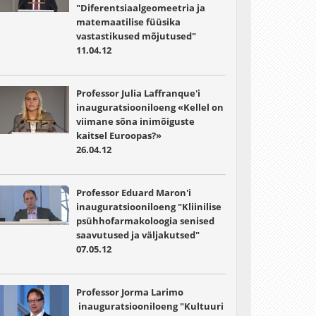
"Diferentsiaalgeomeetria ja
matemaatilise füüsika
vastastikused mõjutused"
11.04.12
Professor Julia Laffranque'i
inauguratsiooniloeng «Kellel on
viimane sõna inimõiguste
kaitsel Euroopas?»
26.04.12
Professor Eduard Maron'i
inauguratsiooniloeng "Kliinilise
psühhofarmakoloogia senised
saavutused ja väljakutsed"
07.05.12
Professor Jorma Larimo
inauguratsiooniloeng "Kultuuri