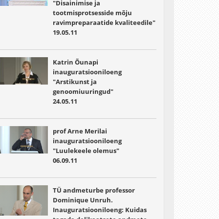
"Disainimise ja
tootmisprotsesside mõju
ravimpreparaatide kvaliteedile"
19.05.11
Katrin Õunapi
inauguratsiooniloeng
"Arstikunst ja
genoomiuuringud"
24.05.11
prof Arne Merilai
inauguratsiooniloeng
"Luulekeele olemus"
06.09.11
TÜ andmeturbe professor
Dominique Unruh.
Inauguratsiooniloeng: Kuidas