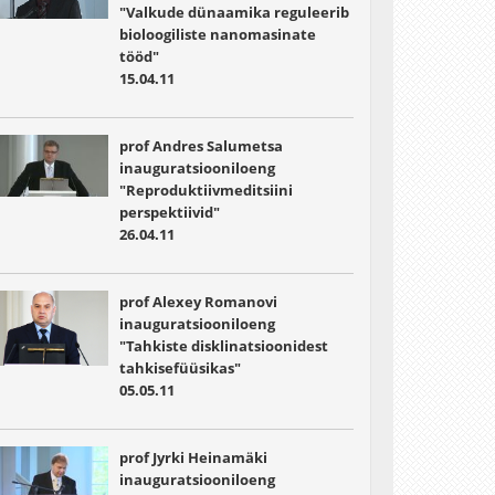
"Valkude dünaamika reguleerib
bioloogiliste nanomasinate
tööd"
15.04.11
prof Andres Salumetsa
inauguratsiooniloeng
"Reproduktiivmeditsiini
perspektiivid"
26.04.11
prof Alexey Romanovi
inauguratsiooniloeng
"Tahkiste disklinatsioonidest
tahkisefüüsikas"
05.05.11
prof Jyrki Heinamäki
inauguratsiooniloeng