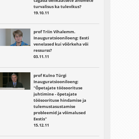
tagada delikaatsete andmete
turvalisus ka tulevikus?
19.10.11
prof Triin Vihalemm.
Inauguratsiooniloeng: Eesti
venelased kui võõrkeha või
ressurss?
03.11.11
prof Kulno Türgi
Inauguratsiooniloeng:
"Õpetajate töösoorituse
juhtimine - õpetajate
töösoorituse hindamise ja
tulemustasustamise
probleemid ja võimalused
Eestis"
15.12.11