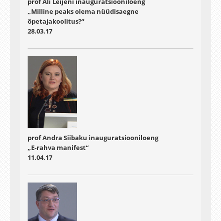
prof Äli Leijeni inauguratsiooniloeng
„Milline peaks olema nüüdisaegne
õpetajakoolitus?“
28.03.17
prof Andra Siibaku inauguratsiooniloeng
„E-rahva manifest“
11.04.17