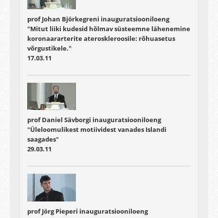
prof Johan Björkegreni inauguratsiooniloeng
"Mitut liiki kudesid hõlmav süsteemne lähenemine
koronaararterite ateroskleroosile: rõhuasetus
võrgustikele."
17.03.11
prof Daniel Sävborgi inauguratsiooniloeng
"Üleloomulikest motiividest vanades Islandi
saagades"
29.03.11
prof Jörg Pieperi inauguratsiooniloeng