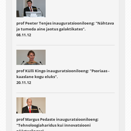
prof Peeter Tenjes inauguratsiooniloeng: "Nähtava
ja tumeda aine jaotus galaktikates".
08.11.12
prof Külli Kingo inauguratsiooniloeng: "Psoriaas -
kaaslane kogu eluks".
20.11.12
prof Margus Pedaste inauguratsiooniloeng:
"Tehnoloogiaharidus kui innovatsiooni