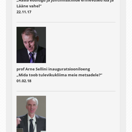
„Aasia edulugu ja juhtimisstiilide erinevused Ida ja
Lääne vahel“
22.11.17
prof Arne Sellini inauguratsiooniloeng
„Mida toob tulevikukliima meie metsadele?“
01.02.18