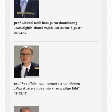
prof Aleksei Kelli inauguratsiooniloeng
„Kas digiühiskond vajab uut autoriõigust“
26.04.17
prof Peep Talvingu inauguratsiooniloeng
„Vigastuste epideemia kirurgi pilgu läbi“
18.05.17