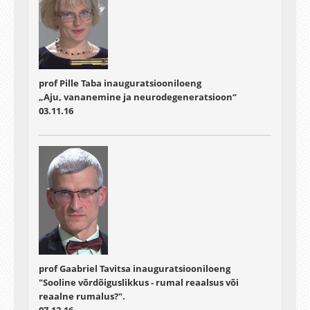
prof Pille Taba inauguratsiooniloeng
„Aju, vananemine ja neurodegeneratsioon“
03.11.16
prof Gaabriel Tavitsa inauguratsiooniloeng
"Sooline võrdõiguslikkus - rumal reaalsus või
reaalne rumalus?".
07.12.16