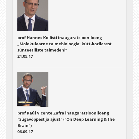
prof Hannes Kollisti inauguratsiooniloeng
„Molekulaarne taimebioloogia: kütt-korilasest
sünteetiliste taimedeni“
24.05.17
prof Raúl Vicente Zafra inauguratsiooniloeng
"Sügavõppest ja ajust" ("On Deep Learning & the
Brain")
06.09.17