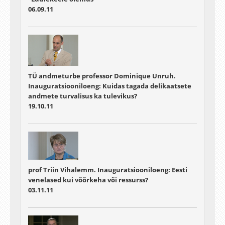
06.09.11
TÜ andmeturbe professor Dominique Unruh.
Inauguratsiooniloeng: Kuidas tagada delikaatsete
andmete turvalisus ka tulevikus?
19.10.11
prof Triin Vihalemm. Inauguratsiooniloeng: Eesti
venelased kui võõrkeha või ressurss?
03.11.11