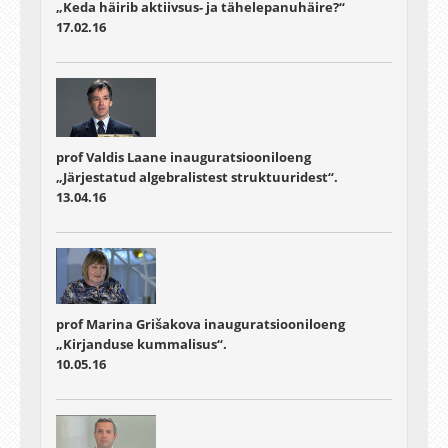
„Keda häirib aktiivsus- ja tähelepanuhäire?“
17.02.16
prof Valdis Laane inauguratsiooniloeng
„Järjestatud algebralistest struktuuridest“.
13.04.16
prof Marina Grišakova inauguratsiooniloeng
„Kirjanduse kummalisus“.
10.05.16