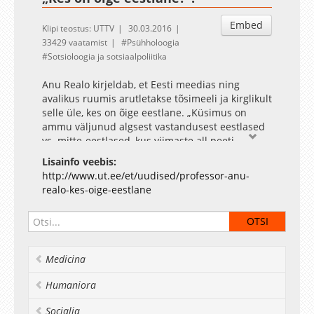
Embed
Klipi teostus: UTTV
30.03.2016
33429 vaatamist
Psühholoogia
Sotsioloogia ja sotsiaalpoliitika
Anu Realo kirjeldab, et Eesti meedias ning
avalikus ruumis arutletakse tõsimeeli ja kirglikult
selle üle, kes on õige eestlane. „Küsimus on
ammu väljunud algsest vastandusest eestlased
vs. mitte-eestlased, kus viimaste all peeti
peamiselt silmas Eesti venekeelset elanikkonda,“
Lisainfo veebis:
arutles Realo.
http://www.ut.ee/et/uudised/professor-anu-
Modereerib Sotsiaalteaduste valdkonna teadus-
realo-kes-oige-eestlane
arendus prodekaan Kristjan Vassil
Medicina
Humaniora
Socialia