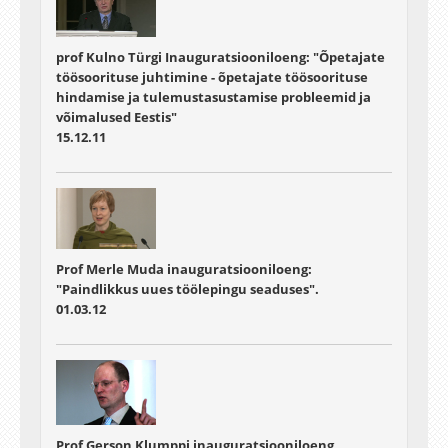
prof Kulno Türgi Inauguratsiooniloeng: "Õpetajate
töösoorituse juhtimine - õpetajate töösoorituse
hindamise ja tulemustasustamise probleemid ja
võimalused Eestis"
15.12.11
Prof Merle Muda inauguratsiooniloeng:
"Paindlikkus uues töölepingu seaduses".
01.03.12
Prof Gerson Klumppi inauguratsiooniloeng