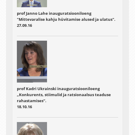
prof Janno Lahe inauguratsiooniloeng
"Mittevaralise kahju hüvitamise alused ja ulatus".
27.09.16
prof Kadri Ukrainski inauguratsiooniloeng
„Konkurents, stiimulid ja ratsionaalsus teaduse
rahastamises“.
18.10.16