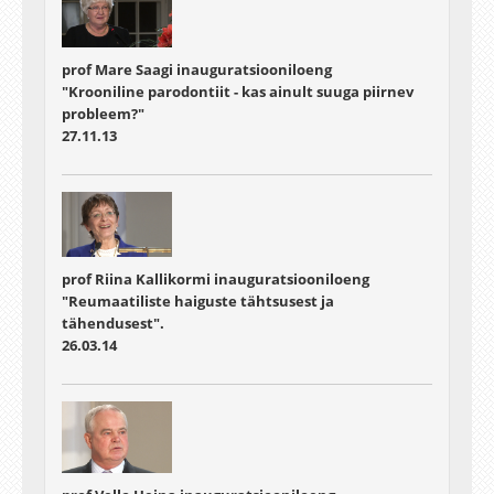
prof Mare Saagi inauguratsiooniloeng
"Krooniline parodontiit - kas ainult suuga piirnev
probleem?"
27.11.13
prof Riina Kallikormi inauguratsiooniloeng
"Reumaatiliste haiguste tähtsusest ja
tähendusest".
26.03.14