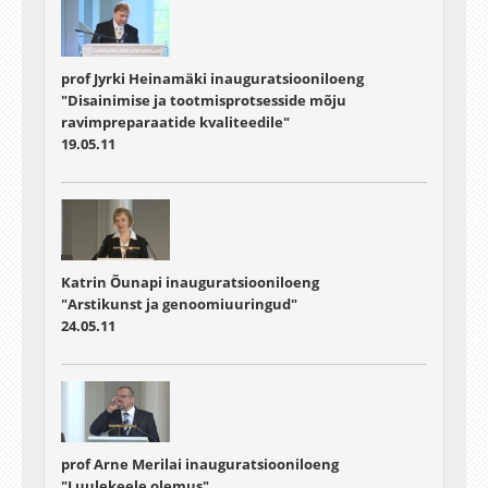
prof Jyrki Heinamäki inauguratsiooniloeng
"Disainimise ja tootmisprotsesside mõju
ravimpreparaatide kvaliteedile"
19.05.11
Katrin Õunapi inauguratsiooniloeng
"Arstikunst ja genoomiuuringud"
24.05.11
prof Arne Merilai inauguratsiooniloeng
"Luulekeele olemus"