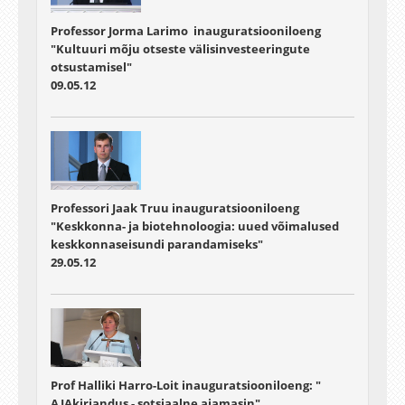
Professor Jorma Larimo inauguratsiooniloeng
"Kultuuri mõju otseste välisinvesteeringute
otsustamisel"
09.05.12
Professori Jaak Truu inauguratsiooniloeng
"Keskkonna- ja biotehnoloogia: uued võimalused
keskkonnaseisundi parandamiseks"
29.05.12
Prof Halliki Harro-Loit inauguratsiooniloeng: "
AJAkirjandus - sotsiaalne ajamasin"