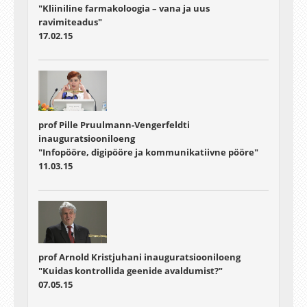
"Kliiniline farmakoloogia – vana ja uus
ravimiteadus"
17.02.15
prof Pille Pruulmann-Vengerfeldti
inauguratsiooniloeng
"Infopööre, digipööre ja kommunikatiivne pööre"
11.03.15
prof Arnold Kristjuhani inauguratsiooniloeng
"Kuidas kontrollida geenide avaldumist?"
07.05.15