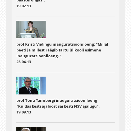
päästerõngas".
19.02.13
prof Kristi Viidingu inauguratsiooniloeng: "Millal
peeti ja millest räägib Tartu ülikooli esimene
inauguratsiooniloeng?".
23.04.13
prof Tõnu Tannbergi inauguratsiooniloeng
"Kuidas Eesti ajaloost sai Eesti NSV ajalugu".
19.09.13