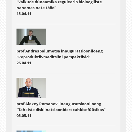
"Valkude dünaamika reguleerib bioloogiliste
nanomasinate tööd"
15.04.11
prof Andres Salumetsa inauguratsiooniloeng
"Reproduktiivmeditsiini perspektiivid"
26.04.11
prof Alexey Romanovi inauguratsiooniloeng
"Tahkiste disklinatsioonidest tahkisefüüsikas"
05.05.11