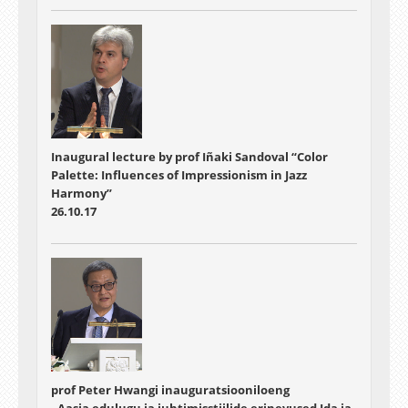
Inaugural lecture by prof Iñaki Sandoval “Color
Palette: Influences of Impressionism in Jazz
Harmony”
26.10.17
prof Peter Hwangi inauguratsiooniloeng