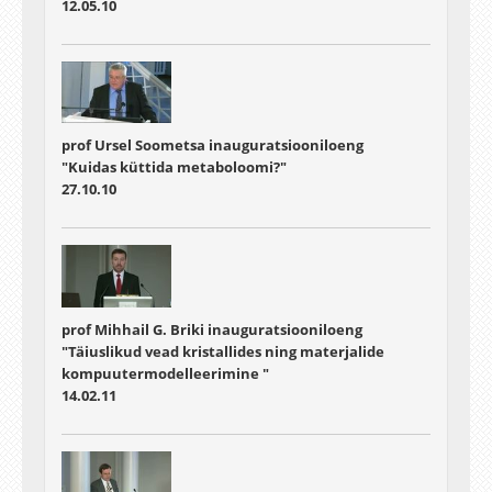
12.05.10
prof Ursel Soometsa inauguratsiooniloeng
"Kuidas küttida metaboloomi?"
27.10.10
prof Mihhail G. Briki inauguratsiooniloeng
"Täiuslikud vead kristallides ning materjalide
kompuutermodelleerimine "
14.02.11