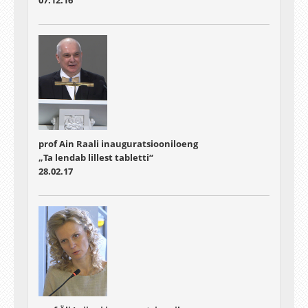
prof Ain Raali inauguratsiooniloeng
„Ta lendab lillest tabletti“
28.02.17