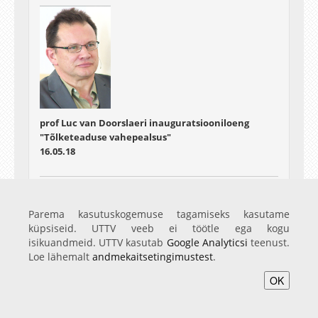
prof Luc van Doorslaeri inauguratsiooniloeng
"Tõlketeaduse vahepealsus"
16.05.18
Parema kasutuskogemuse tagamiseks kasutame
küpsiseid. UTTV veeb ei töötle ega kogu
isikuandmeid. UTTV kasutab
Google Analyticsi
teenust.
Loe lähemalt
andmekaitsetingimustest
.
OK
prof Sara Bédard-Goulet' inauguratsiooniloeng
"Moodsa maailma asustamine: Jean Echenozi