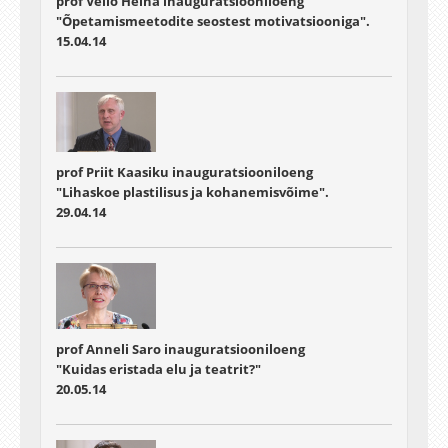
prof Vello Heina inauguratsiooniloeng
"Õpetamismeetodite seostest motivatsiooniga".
15.04.14
prof Priit Kaasiku inauguratsiooniloeng
"Lihaskoe plastilisus ja kohanemisvõime".
29.04.14
prof Anneli Saro inauguratsiooniloeng
"Kuidas eristada elu ja teatrit?"
20.05.14