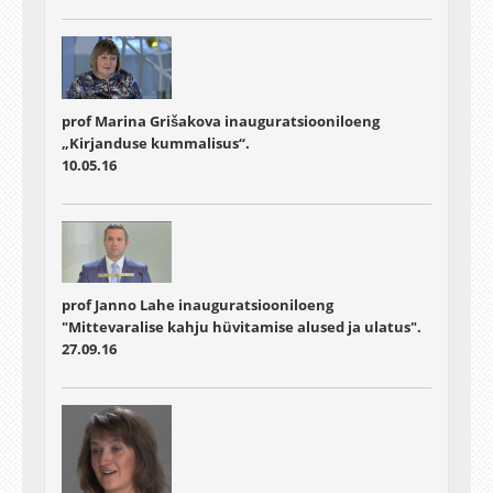
prof Marina Grišakova inauguratsiooniloeng
„Kirjanduse kummalisus“.
10.05.16
prof Janno Lahe inauguratsiooniloeng
"Mittevaralise kahju hüvitamise alused ja ulatus".
27.09.16