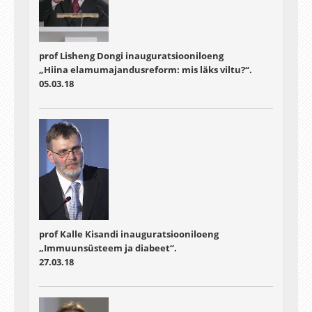
prof Lisheng Dongi inauguratsiooniloeng
„Hiina elamumajandusreform: mis läks viltu?“.
05.03.18
prof Kalle Kisandi inauguratsiooniloeng
„Immuunsüsteem ja diabeet“.
27.03.18