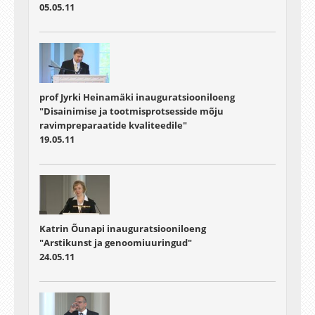
05.05.11
prof Jyrki Heinamäki inauguratsiooniloeng
"Disainimise ja tootmisprotsesside mõju
ravimpreparaatide kvaliteedile"
19.05.11
Katrin Õunapi inauguratsiooniloeng
"Arstikunst ja genoomiuuringud"
24.05.11