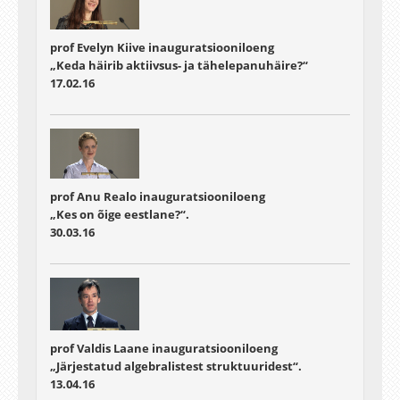
prof Evelyn Kiive inauguratsiooniloeng
„Keda häirib aktiivsus- ja tähelepanuhäire?“
17.02.16
prof Anu Realo inauguratsiooniloeng
„Kes on õige eestlane?“.
30.03.16
prof Valdis Laane inauguratsiooniloeng
„Järjestatud algebralistest struktuuridest“.
13.04.16