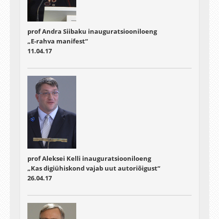
prof Andra Siibaku inauguratsiooniloeng
„E-rahva manifest“
11.04.17
prof Aleksei Kelli inauguratsiooniloeng
„Kas digiühiskond vajab uut autoriõigust“
26.04.17