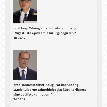
prof Peep Talvingu inauguratsiooniloeng
„Vigastuste epideemia kirurgi pilgu läbi“
18.05.17
prof Hannes Kollisti inauguratsiooniloeng
„Molekulaarne taimebioloogia: kütt-korilasest
sünteetiliste taimedeni“
24.05.17