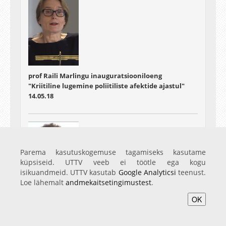
prof Raili Marlingu inauguratsiooniloeng
"Kriitiline lugemine poliitiliste afektide ajastul"
14.05.18
Parema kasutuskogemuse tagamiseks kasutame
küpsiseid. UTTV veeb ei töötle ega kogu
isikuandmeid. UTTV kasutab
Google Analyticsi
teenust.
Loe lähemalt
andmekaitsetingimustest
.
OK
prof Luc van Doorslaeri inauguratsiooniloeng
"Tõlketeaduse vahepealsus"
16.05.18