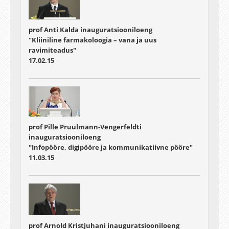
prof Anti Kalda inauguratsiooniloeng
"Kliiniline farmakoloogia – vana ja uus
ravimiteadus"
17.02.15
prof Pille Pruulmann-Vengerfeldti
inauguratsiooniloeng
"Infopööre, digipööre ja kommunikatiivne pööre"
11.03.15
prof Arnold Kristjuhani inauguratsiooniloeng