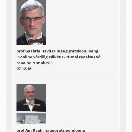
prof Gaabriel Tavitsa inauguratsiooniloeng
"Sooline võrdõiguslikkus - rumal reaalsus või
reaalne rumalus?".
07.12.16
prof Ain Raali inauguratsiooniloeng