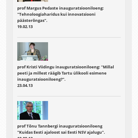
prof Margus Pedaste inauguratsiooniloeng:
"Tehnoloogiaharidus kui innovatsiooni
päästerõngas".
19.02.13
prof Kristi Viidingu inauguratsiooniloeng: "Millal
peeti ja millest räägib Tartu ülikooli esimene
inauguratsiooniloeng?".
23.04.13
prof Tõnu Tannbergi inauguratsiooniloeng
"Kuidas Eesti ajaloost sai Eesti NSV ajalugu".