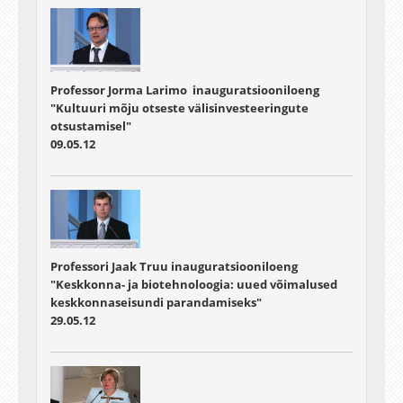
Professor Jorma Larimo inauguratsiooniloeng
"Kultuuri mõju otseste välisinvesteeringute
otsustamisel"
09.05.12
Professori Jaak Truu inauguratsiooniloeng
"Keskkonna- ja biotehnoloogia: uued võimalused
keskkonnaseisundi parandamiseks"
29.05.12