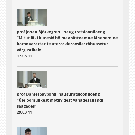
prof Johan Björkegreni inauguratsiooniloeng
"Mitut liiki kudesid hõlmav süsteemne lähenemine
koronaararterite ateroskleroosile: rõhuasetus
võrgustikele."
17.03.11
prof Daniel Sävborgi inauguratsiooniloeng
"Üleloomulikest motiividest vanades Islandi
saagades"
29.03.11