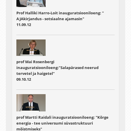
Prof Halliki Harro-Loit inauguratsiooniloeng: "
AJAkirjandus - sotsiaalne ajamasin"
11.09.12
prof Mai Rosenbergi
inauguratsiooniloeng:"Salapärased neerud
tervetel ja haigetel"
09.10.12
prof Martti Raidali inauguratsiooniloeng: "Kõrge
energia - tee universumi süvastruktuuri
mõistmiseks"