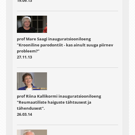
19.09.13
prof Mare Saagi inauguratsiooniloeng
"Krooniline parodontiit - kas ainult suuga piirnev
probleem?"
27.11.13
prof Riina Kallikormi inauguratsiooniloeng
"Reumaatiliste haiguste tähtsusest ja
tähendusest".
26.03.14