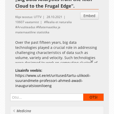
Cloud to the Frugal Edge“.
Embed
Klipi teostus: UTTV
28.10.2021
10607 vaatamist
Realia et naturalia
Arvutiteadus
Matemaatika ja
matemaatiline statistika
Over the past fifteen years, big data
technologies played a crucial role in addressing
challenging characteristics of data such as
volume, variety and velocity. Such technologies
were designed to work on computing clusters of
(commodity) hardware. Yet, such clusters were
Lisainfo veebis:
centrally managed, assumed virtually infinite
https://www.ut.ee/et/uritused/tartu-ulikooli-
(rich) resources, and the data had to be moved
suurandmete-professori-ahmed-awadi-
to the cluster to get processed. This computing
inauguratsiooniloeng
paradigm shift was further supported by the
growing adoption of the cloud computing model.
As of 2015, with the growing applications of
Internet of Things, such as Smart-X applications,
remote healthcare, etc., the data velocity and the
Medicina
stringent processing latency requirements have