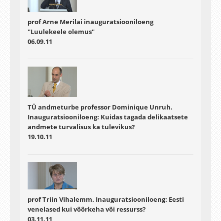
prof Arne Merilai inauguratsiooniloeng
"Luulekeele olemus"
06.09.11
TÜ andmeturbe professor Dominique Unruh.
Inauguratsiooniloeng: Kuidas tagada delikaatsete
andmete turvalisus ka tulevikus?
19.10.11
prof Triin Vihalemm. Inauguratsiooniloeng: Eesti
venelased kui võõrkeha või ressurss?
03.11.11