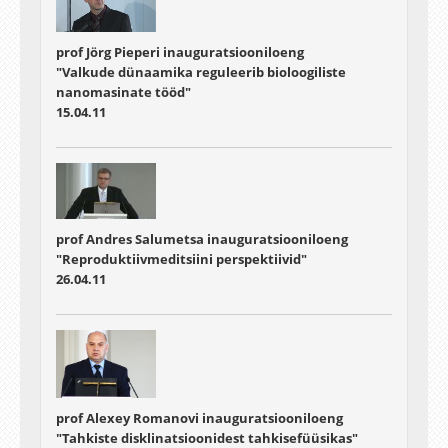
prof Jörg Pieperi inauguratsiooniloeng
"Valkude dünaamika reguleerib bioloogiliste
nanomasinate tööd"
15.04.11
prof Andres Salumetsa inauguratsiooniloeng
"Reproduktiivmeditsiini perspektiivid"
26.04.11
prof Alexey Romanovi inauguratsiooniloeng
"Tahkiste disklinatsioonidest tahkisefüüsikas"