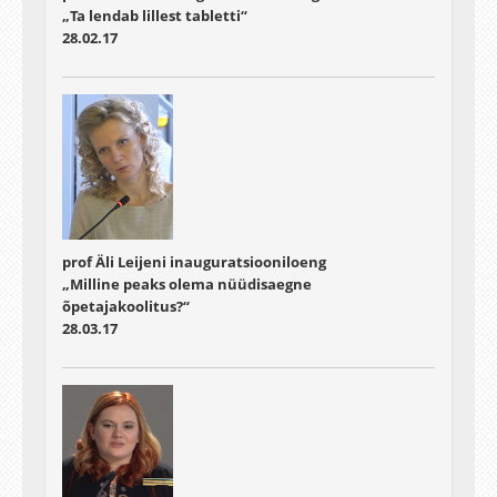
„Ta lendab lillest tabletti“
28.02.17
prof Äli Leijeni inauguratsiooniloeng
„Milline peaks olema nüüdisaegne
õpetajakoolitus?“
28.03.17