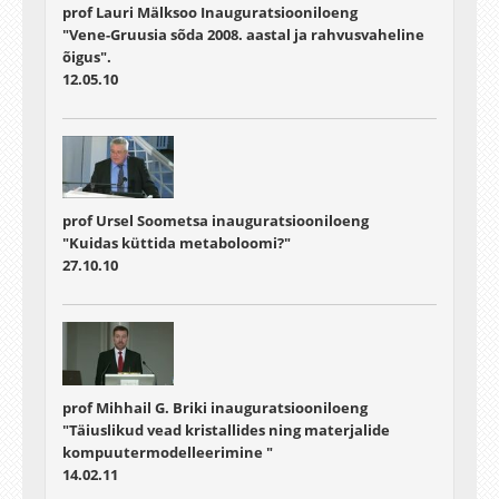
prof Lauri Mälksoo Inauguratsiooniloeng
"Vene-Gruusia sõda 2008. aastal ja rahvusvaheline
õigus".
12.05.10
prof Ursel Soometsa inauguratsiooniloeng
"Kuidas küttida metaboloomi?"
27.10.10
prof Mihhail G. Briki inauguratsiooniloeng
"Täiuslikud vead kristallides ning materjalide
kompuutermodelleerimine "
14.02.11