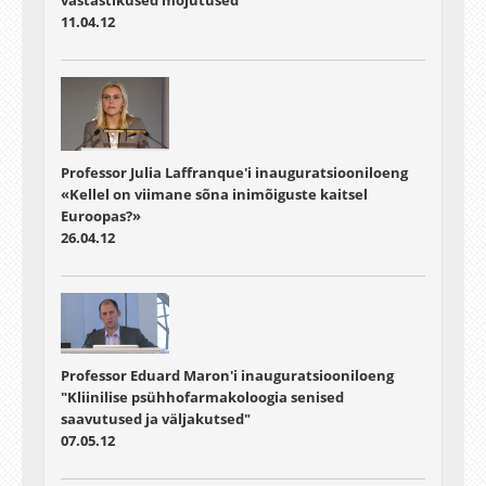
11.04.12
Professor Julia Laffranque'i inauguratsiooniloeng
«Kellel on viimane sõna inimõiguste kaitsel
Euroopas?»
26.04.12
Professor Eduard Maron'i inauguratsiooniloeng
"Kliinilise psühhofarmakoloogia senised
saavutused ja väljakutsed"
07.05.12