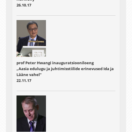
26.10.17
prof Peter Hwangi inauguratsiooniloeng
„Aasia edulugu ja juhtimisstiilide erinevused Ida ja
Lääne vahel“
22.11.17