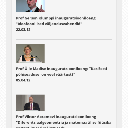
Prof Gerson Klumppi inauguratsiooniloeng
"Ideofoonilised väljendusvahendid"
22.03.12
Prof Ülle Madise inauguratsiooniloeng: "Kas Eesti
põhiseadusel on veel väärtust?"
05.04.12
Prof Viktor Abramovi inauguratsiooniloeng
"Diferentsiaalgeomeetria ja matemaatilise füüsika
vastastikused mõjutused"