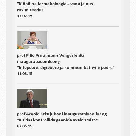
"Kliiniline farmakoloogia – vana ja uus
ravimiteadus"
17.02.15
prof Pille Pruulmann-Vengerfeldti
inauguratsiooniloeng
"Infopööre, digipööre ja kommunikatiivne pööre"
11.03.15
prof Arnold Kristjuhani inauguratsiooniloeng
"Kuidas kontrollida geenide avaldumist?"
07.05.15