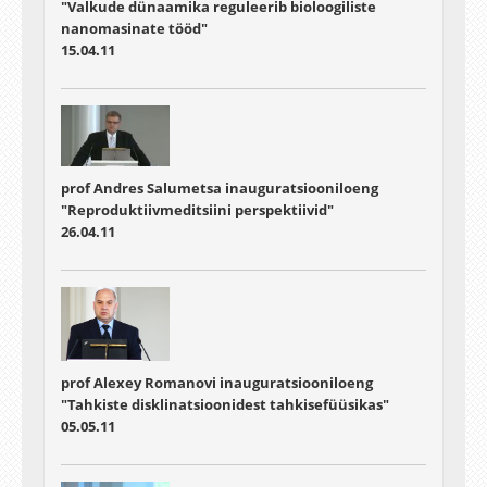
"Valkude dünaamika reguleerib bioloogiliste
nanomasinate tööd"
15.04.11
prof Andres Salumetsa inauguratsiooniloeng
"Reproduktiivmeditsiini perspektiivid"
26.04.11
prof Alexey Romanovi inauguratsiooniloeng
"Tahkiste disklinatsioonidest tahkisefüüsikas"
05.05.11