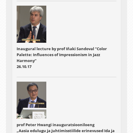
Inaugural lecture by prof Iñaki Sandoval “Color
Palette: Influences of Impressionism in Jazz
Harmony”
26.10.17
prof Peter Hwangi inauguratsiooniloeng
„Aasia edulugu ja juhtimisstiilide erinevused Ida ja