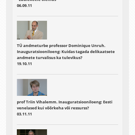
06.09.11
TÜ andmeturbe professor Dominique Unruh.
Inauguratsiooniloeng: Kuidas tagada delikaatsete
andmete turvalisus ka tulevikus?
19.10.11
prof Triin Vihalemm. Inauguratsiooniloeng: Eesti
venelased kui võõrkeha või ressurss?
03.11.11