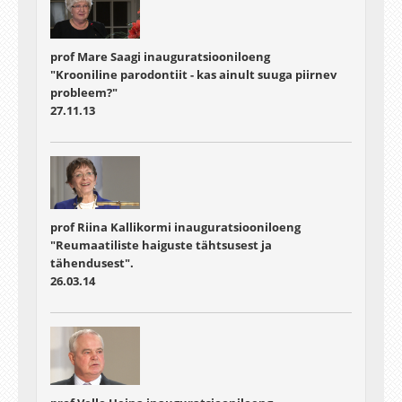
prof Mare Saagi inauguratsiooniloeng
"Krooniline parodontiit - kas ainult suuga piirnev
probleem?"
27.11.13
prof Riina Kallikormi inauguratsiooniloeng
"Reumaatiliste haiguste tähtsusest ja
tähendusest".
26.03.14