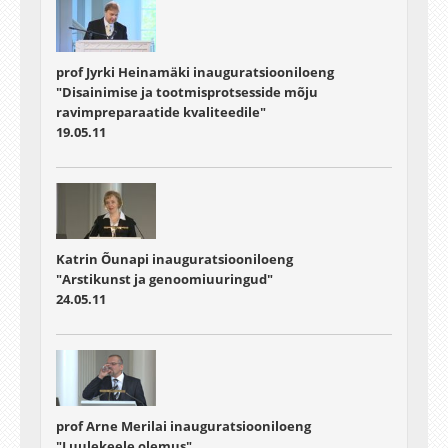
prof Jyrki Heinamäki inauguratsiooniloeng
"Disainimise ja tootmisprotsesside mõju
ravimpreparaatide kvaliteedile"
19.05.11
Katrin Õunapi inauguratsiooniloeng
"Arstikunst ja genoomiuuringud"
24.05.11
prof Arne Merilai inauguratsiooniloeng
"Luulekeele olemus"