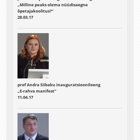
„Milline peaks olema nüüdisaegne
õpetajakoolitus?“
28.03.17
prof Andra Siibaku inauguratsiooniloeng
„E-rahva manifest“
11.04.17