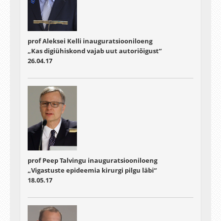
prof Aleksei Kelli inauguratsiooniloeng
„Kas digiühiskond vajab uut autoriõigust“
26.04.17
prof Peep Talvingu inauguratsiooniloeng
„Vigastuste epideemia kirurgi pilgu läbi“
18.05.17