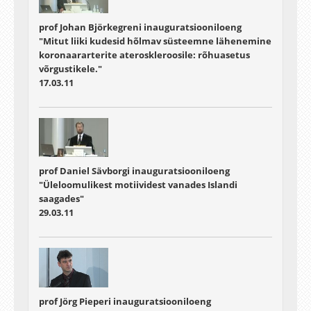
prof Johan Björkegreni inauguratsiooniloeng
"Mitut liiki kudesid hõlmav süsteemne lähenemine
koronaararterite ateroskleroosile: rõhuasetus
võrgustikele."
17.03.11
prof Daniel Sävborgi inauguratsiooniloeng
"Üleloomulikest motiividest vanades Islandi
saagades"
29.03.11
prof Jörg Pieperi inauguratsiooniloeng