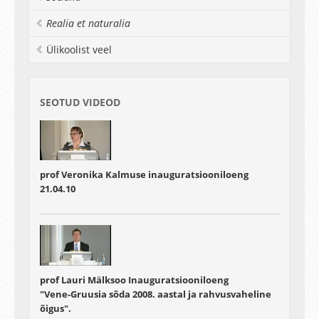
post: reet.mandar@ut.ee.737 5046,
Realia et naturalia
Ülikoolist veel
SEOTUD VIDEOD
prof Veronika Kalmuse inauguratsiooniloeng
21.04.10
prof Lauri Mälksoo Inauguratsiooniloeng
"Vene-Gruusia sõda 2008. aastal ja rahvusvaheline
õigus".