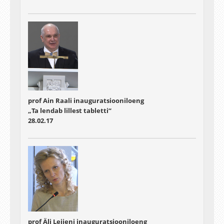
prof Ain Raali inauguratsiooniloeng
„Ta lendab lillest tabletti“
28.02.17
prof Äli Leijeni inauguratsiooniloeng