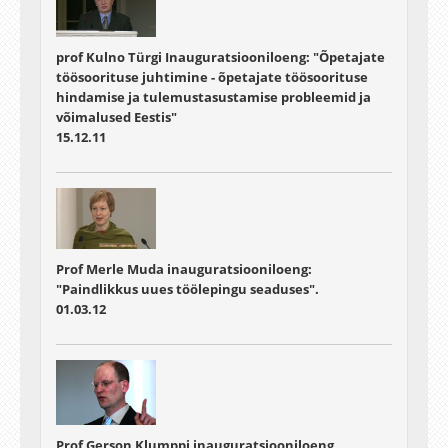
prof Kulno Türgi Inauguratsiooniloeng: "Õpetajate
töösoorituse juhtimine - õpetajate töösoorituse
hindamise ja tulemustasustamise probleemid ja
võimalused Eestis"
15.12.11
Prof Merle Muda inauguratsiooniloeng:
"Paindlikkus uues töölepingu seaduses".
01.03.12
Prof Gerson Klumppi inauguratsiooniloeng