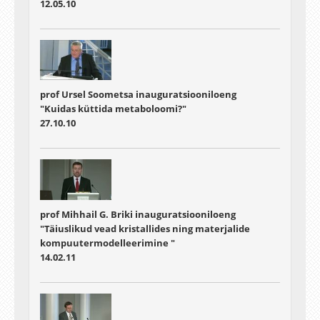
12.05.10
prof Ursel Soometsa inauguratsiooniloeng
"Kuidas küttida metaboloomi?"
27.10.10
prof Mihhail G. Briki inauguratsiooniloeng
"Täiuslikud vead kristallides ning materjalide
kompuutermodelleerimine "
14.02.11