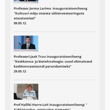
Professor Jorma Larimo inauguratsiooniloeng
"Kultuuri mõju otseste välisinvesteeringute
otsustamisel"
09.05.12
Professori Jaak Truu inauguratsiooniloeng
"Keskkonna- ja biotehnoloogia: uued võimalused
keskkonnaseisundi parandamiseks"
29.05.12
Prof Halliki Harro-Loit inauguratsiooniloeng: "
AJAkirjandus - sotsiaalne ajamasin"