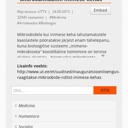
Embed
Klipi teostus: UTTV
24.09.2015
32945 vaatamist
Medicina
Arstiteadus
Bioloogia
Mikroobidele kui inimese keha lahutamatutele
kaaslastele pööratakse järjest enam tähelepanu,
kuna bioloogilise süsteemi „inimene-
mikrobioota“ kooskõlaline toimimine on tervise
oluline alustala. „Normaalse mikrobioota
olemasolu selgus mikroskoobiga uurides juba
Lisainfo veebis:
sajandeid tagasi, tänaseks on inimestelt leitud
http://www.ut.ee/et/uudised/inauguratsiooniloengus-
ligi 2000 erinevat mikroobiliiki. Iga inimese suus,
raagitakse-mikroobide-rollist-inimese-kehas
seedetraktis, nahal ja suguteedes on talle
iseloomulikud mikroobikooslused, mille tingib
ühelt poolt mikroobide valik, millega laps
mikrobioota kujunemise ajal kokku puutub,
teiselt poolt tema rakuretseptorite eripära,“
Medicina
rääkis Tartu ülikooli mikroobiökoloogia professor
Reet Mändar.
Humaniora
Lisainfo: Reet Mändar, meditsiinilise
mikroobiökoloogia professor, tel: 737 4178, e-
Socialia