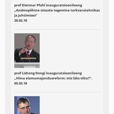
prof Dietmar Pfahl inauguratsiooniloeng
„Andmepõhine otsuste tegemine tarkvaratehnikas
ja juhtimises“
20.02.18
prof Lisheng Dongi inauguratsiooniloeng
„Hiina elamumajandusreform: mis läks viltu?“.
05.03.18