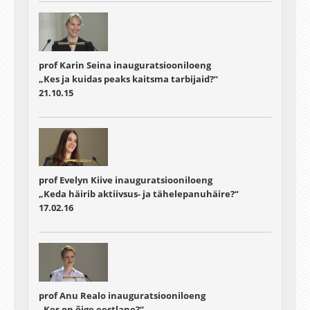
prof Karin Seina inauguratsiooniloeng
„Kes ja kuidas peaks kaitsma tarbijaid?“
21.10.15
prof Evelyn Kiive inauguratsiooniloeng
„Keda häirib aktiivsus- ja tähelepanuhäire?“
17.02.16
prof Anu Realo inauguratsiooniloeng
„Kes on õige eestlane?“.