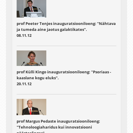
prof Peeter Tenjes inauguratsiooniloeng: "Nähtava
ja tumeda aine jaotus galaktikates".
08.11.12
prof Külli Kingo inauguratsiooniloeng: "Psoriaas -
kaaslane kogu eluks".
20.11.12
prof Margus Pedaste inauguratsiooniloeng:
"Tehnoloogiaharidus kui innovatsiooni