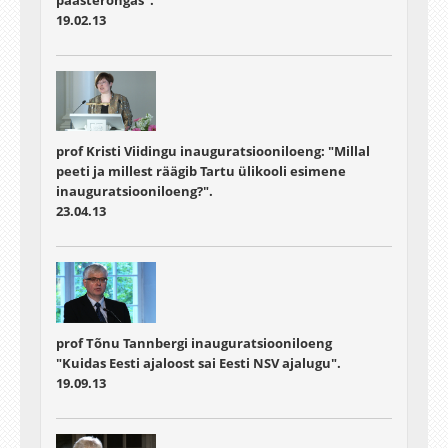
päästerõngas".
19.02.13
prof Kristi Viidingu inauguratsiooniloeng: "Millal
peeti ja millest räägib Tartu ülikooli esimene
inauguratsiooniloeng?".
23.04.13
prof Tõnu Tannbergi inauguratsiooniloeng
"Kuidas Eesti ajaloost sai Eesti NSV ajalugu".
19.09.13