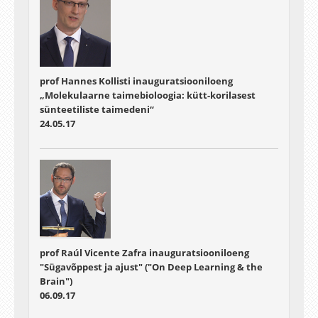
prof Hannes Kollisti inauguratsiooniloeng
„Molekulaarne taimebioloogia: kütt-korilasest
sünteetiliste taimedeni“
24.05.17
prof Raúl Vicente Zafra inauguratsiooniloeng
"Sügavõppest ja ajust" ("On Deep Learning & the
Brain")
06.09.17