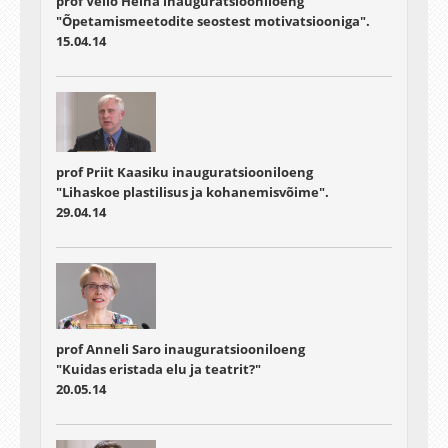
prof Vello Heina inauguratsiooniloeng
"Õpetamismeetodite seostest motivatsiooniga".
15.04.14
prof Priit Kaasiku inauguratsiooniloeng
"Lihaskoe plastilisus ja kohanemisvõime".
29.04.14
prof Anneli Saro inauguratsiooniloeng
"Kuidas eristada elu ja teatrit?"
20.05.14