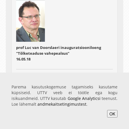
prof Luc van Doorslaeri inauguratsiooniloeng
"Tõlketeaduse vahepealsus"
16.05.18
Parema kasutuskogemuse tagamiseks kasutame
küpsiseid. UTTV veeb ei töötle ega kogu
isikuandmeid. UTTV kasutab
Google Analyticsi
teenust.
Loe lähemalt
andmekaitsetingimustest
.
OK
prof Sara Bédard-Goulet' inauguratsiooniloeng
"Moodsa maailma asustamine: Jean Echenozi
romaanid".