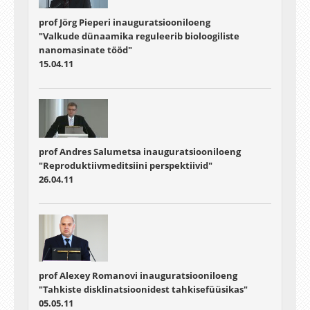
prof Jörg Pieperi inauguratsiooniloeng
"Valkude dünaamika reguleerib bioloogiliste
nanomasinate tööd"
15.04.11
prof Andres Salumetsa inauguratsiooniloeng
"Reproduktiivmeditsiini perspektiivid"
26.04.11
prof Alexey Romanovi inauguratsiooniloeng
"Tahkiste disklinatsioonidest tahkisefüüsikas"
05.05.11