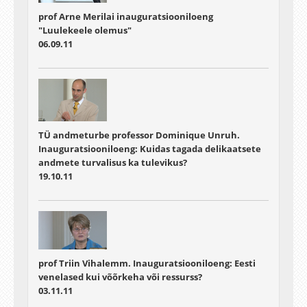
prof Arne Merilai inauguratsiooniloeng
"Luulekeele olemus"
06.09.11
TÜ andmeturbe professor Dominique Unruh.
Inauguratsiooniloeng: Kuidas tagada delikaatsete
andmete turvalisus ka tulevikus?
19.10.11
prof Triin Vihalemm. Inauguratsiooniloeng: Eesti
venelased kui võõrkeha või ressurss?
03.11.11