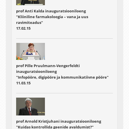
prof Anti Kalda inauguratsiooniloeng
"Kliiniline farmakoloogia – vana ja uus
ravimiteadus"
17.02.15
prof Pille Pruulmann-Vengerfeldti
inauguratsiooniloeng
"Infopööre, digipööre ja kommunikatiivne pööre"
11.03.15
prof Arnold Kristjuhani inauguratsiooniloeng
"Kuidas kontrollida geenide avaldumist?"