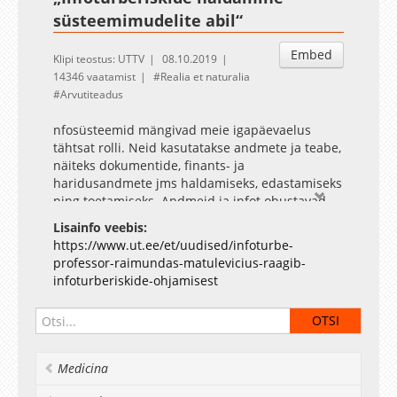
süsteemimudelite abil“
Embed
Klipi teostus: UTTV
08.10.2019
14346 vaatamist
Realia et naturalia
Arvutiteadus
nfosüsteemid mängivad meie igapäevaelus
tähtsat rolli. Neid kasutatakse andmete ja teabe,
näiteks dokumentide, finants- ja
haridusandmete jms haldamiseks, edastamiseks
ning toetamiseks. Andmeid ja infot ohustavad
aga arvukad turvariskid, mistõttu tuleb andmete
Lisainfo veebis:
privaatsust, konfidentsiaalsust ja terviklust
https://www.ut.ee/et/uudised/infoturbe-
kaitsta ning tagada, et neile pääseksid kindlal
professor-raimundas-matulevicius-raagib-
otstarbel ligi üksnes ettenähtud sihtrühmad.
infoturberiskide-ohjamisest
Infosüsteemide ja tarkvara turvamine pole mitte
võimalus, vaid möödapääsmatu vajadus.
Infoturberiskide ohjamine on süstemaatiline
protsess, mille käigus määratakse kindlaks
kaitset vajav süsteem ja ettevõtte vara ning
Medicina
selgitatakse välja ja dokumenteeritakse
turvariskid, täpsustatakse neid ning võetakse