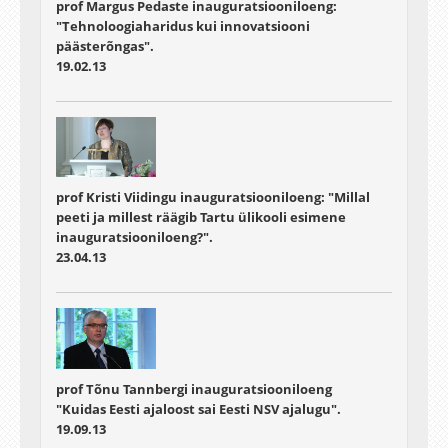
prof Margus Pedaste inauguratsiooniloeng:
"Tehnoloogiaharidus kui innovatsiooni
päästerõngas".
19.02.13
prof Kristi Viidingu inauguratsiooniloeng: "Millal
peeti ja millest räägib Tartu ülikooli esimene
inauguratsiooniloeng?".
23.04.13
prof Tõnu Tannbergi inauguratsiooniloeng
"Kuidas Eesti ajaloost sai Eesti NSV ajalugu".
19.09.13