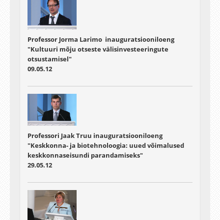
Professor Jorma Larimo inauguratsiooniloeng
"Kultuuri mõju otseste välisinvesteeringute
otsustamisel"
09.05.12
Professori Jaak Truu inauguratsiooniloeng
"Keskkonna- ja biotehnoloogia: uued võimalused
keskkonnaseisundi parandamiseks"
29.05.12