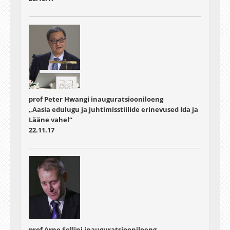
prof Peter Hwangi inauguratsiooniloeng
„Aasia edulugu ja juhtimisstiilide erinevused Ida ja
Lääne vahel“
22.11.17
prof Arne Sellini inauguratsiooniloeng