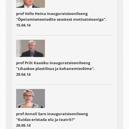
prof Vello Heina inauguratsiooniloeng
"Õpetamismeetodite seostest motivatsiooniga".
15.04.14
prof Priit Kaasiku inauguratsiooniloeng
"Lihaskoe plastilisus ja kohanemisvõime".
29.04.14
prof Anneli Saro inauguratsiooniloeng
"Kuidas eristada elu ja teatrit?"
20.05.14