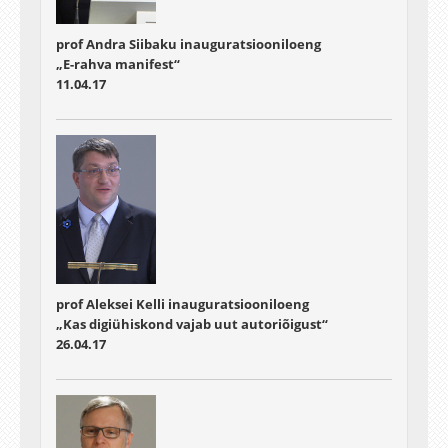
prof Andra Siibaku inauguratsiooniloeng
„E-rahva manifest“
11.04.17
prof Aleksei Kelli inauguratsiooniloeng
„Kas digiühiskond vajab uut autoriõigust“
26.04.17