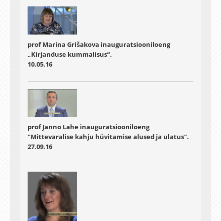
prof Marina Grišakova inauguratsiooniloeng
„Kirjanduse kummalisus“.
10.05.16
prof Janno Lahe inauguratsiooniloeng
"Mittevaralise kahju hüvitamise alused ja ulatus".
27.09.16