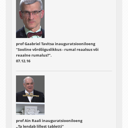
prof Gaabriel Tavitsa inauguratsiooniloeng
"Sooline võrdõiguslikkus - rumal reaalsus või
reaalne rumalus?".
07.12.16
prof Ain Raali inauguratsiooniloeng
„Ta lendab lillest tabletti“