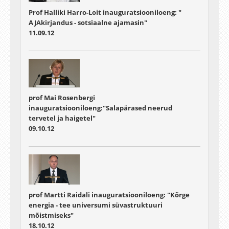
Prof Halliki Harro-Loit inauguratsiooniloeng: "
AJAkirjandus - sotsiaalne ajamasin"
11.09.12
prof Mai Rosenbergi
inauguratsiooniloeng:"Salapärased neerud
tervetel ja haigetel"
09.10.12
prof Martti Raidali inauguratsiooniloeng: "Kõrge
energia - tee universumi süvastruktuuri
mõistmiseks"
18.10.12