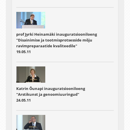
prof Jyrki Heinamäki inauguratsiooniloeng
"Disainimise ja tootmisprotsesside mõju
ravimpreparaatide kvaliteedile"
19.05.11
Katrin Õunapi inauguratsiooniloeng
"Arstikunst ja genoomiuuringud"
24.05.11