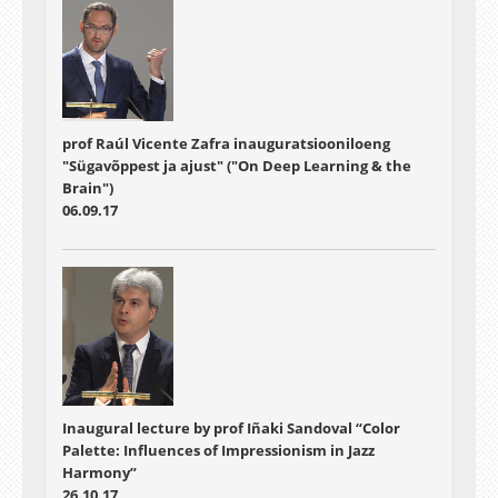
prof Raúl Vicente Zafra inauguratsiooniloeng
"Sügavõppest ja ajust" ("On Deep Learning & the
Brain")
06.09.17
Inaugural lecture by prof Iñaki Sandoval “Color
Palette: Influences of Impressionism in Jazz
Harmony”
26.10.17