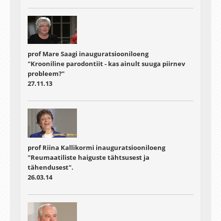
prof Mare Saagi inauguratsiooniloeng
"Krooniline parodontiit - kas ainult suuga piirnev
probleem?"
27.11.13
prof Riina Kallikormi inauguratsiooniloeng
"Reumaatiliste haiguste tähtsusest ja
tähendusest".
26.03.14