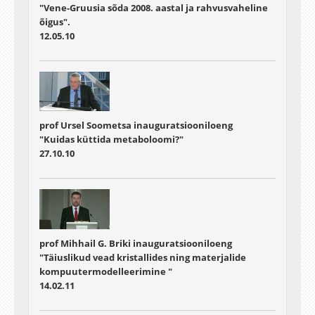
80 artikli kõrgetasemelistes ajakirjades, esitanud
"Vene-Gruusia sõda 2008. aastal ja rahvusvaheline
ettekandeid konverentsidel ja seminaridel.
õigus".
Matulevičius on programmikomisjoni liikmena
12.05.10
osalenud mainekate rahvusvaheliste
konverentside korraldamises. Ta on raamatu
„Fundamentals of Secure System Modelling“
(Springeri kirjastus 2017)
prof Ursel Soometsa inauguratsiooniloeng
"Kuidas küttida metaboloomi?"
27.10.10
prof Mihhail G. Briki inauguratsiooniloeng
"Täiuslikud vead kristallides ning materjalide
kompuutermodelleerimine "
14.02.11