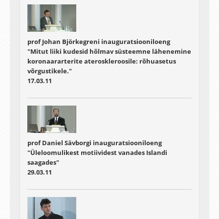
prof Johan Björkegreni inauguratsiooniloeng
"Mitut liiki kudesid hõlmav süsteemne lähenemine
koronaararterite ateroskleroosile: rõhuasetus
võrgustikele."
17.03.11
prof Daniel Sävborgi inauguratsiooniloeng
"Üleloomulikest motiividest vanades Islandi
saagades"
29.03.11