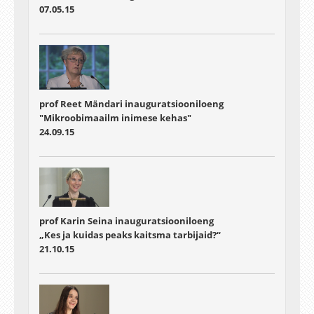
07.05.15
prof Reet Mändari inauguratsiooniloeng
"Mikroobimaailm inimese kehas"
24.09.15
prof Karin Seina inauguratsiooniloeng
„Kes ja kuidas peaks kaitsma tarbijaid?“
21.10.15