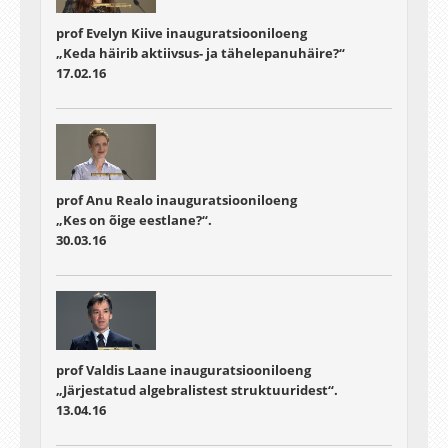
prof Evelyn Kiive inauguratsiooniloeng
„Keda häirib aktiivsus- ja tähelepanuhäire?“
17.02.16
prof Anu Realo inauguratsiooniloeng
„Kes on õige eestlane?“.
30.03.16
prof Valdis Laane inauguratsiooniloeng
„Järjestatud algebralistest struktuuridest“.
13.04.16