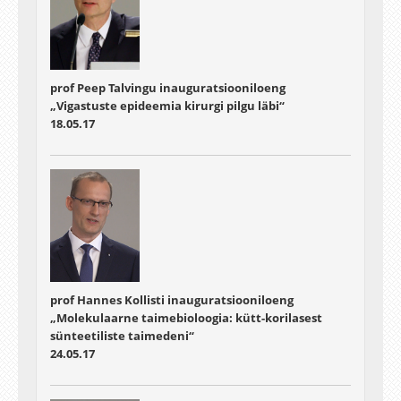
prof Peep Talvingu inauguratsiooniloeng
„Vigastuste epideemia kirurgi pilgu läbi“
18.05.17
prof Hannes Kollisti inauguratsiooniloeng
„Molekulaarne taimebioloogia: kütt-korilasest
sünteetiliste taimedeni“
24.05.17