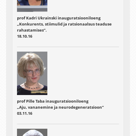
prof Kadri Ukrainski inauguratsiooniloeng
„Konkurents, stiimulid ja ratsionaalsus teaduse
rahastamises“.
18.10.16
prof Pille Taba inauguratsiooniloeng
„Aju, vananemine ja neurodegeneratsioon“
03.11.16