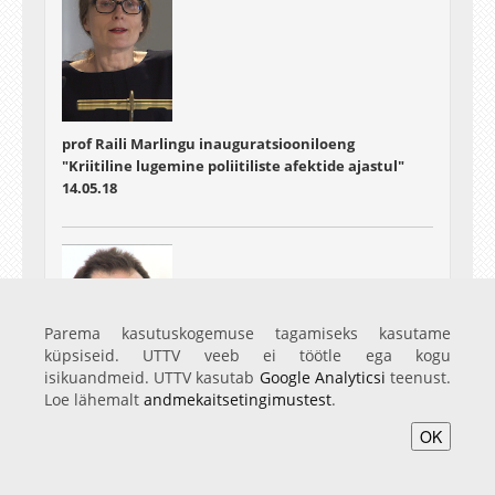
prof Raili Marlingu inauguratsiooniloeng
"Kriitiline lugemine poliitiliste afektide ajastul"
14.05.18
Parema kasutuskogemuse tagamiseks kasutame
küpsiseid. UTTV veeb ei töötle ega kogu
isikuandmeid. UTTV kasutab
Google Analyticsi
teenust.
Loe lähemalt
andmekaitsetingimustest
.
prof Luc van Doorslaeri inauguratsiooniloeng
OK
"Tõlketeaduse vahepealsus"
16.05.18