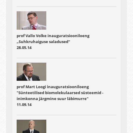
prof Vallo Volke inauguratsiooniloeng
„Suhkruhaiguse saladused“
28.05.14
prof Mart Loogi inauguratsiooniloeng
"Sünteetilised biomolekulaarsed süsteemid -
inimkonna järgmine suur läbimurre"
11.09.14