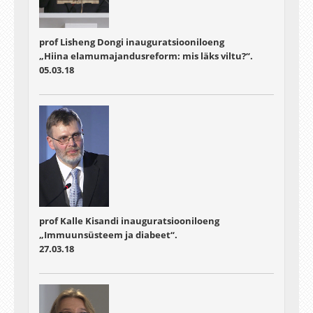
prof Lisheng Dongi inauguratsiooniloeng
„Hiina elamumajandusreform: mis läks viltu?“.
05.03.18
prof Kalle Kisandi inauguratsiooniloeng
„Immuunsüsteem ja diabeet“.
27.03.18