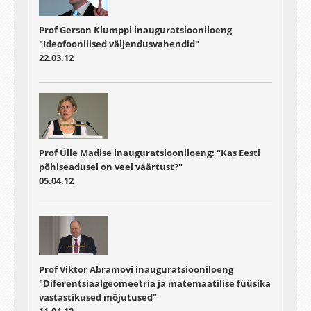
Prof Gerson Klumppi inauguratsiooniloeng
"Ideofoonilised väljendusvahendid"
22.03.12
Prof Ülle Madise inauguratsiooniloeng: "Kas Eesti
põhiseadusel on veel väärtust?"
05.04.12
Prof Viktor Abramovi inauguratsiooniloeng
"Diferentsiaalgeomeetria ja matemaatilise füüsika
vastastikused mõjutused"
11.04.12