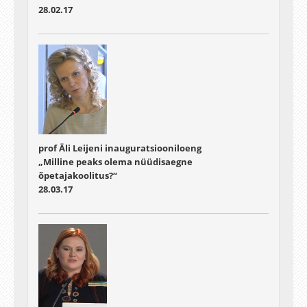
28.02.17
prof Äli Leijeni inauguratsiooniloeng
„Milline peaks olema nüüdisaegne
õpetajakoolitus?“
28.03.17