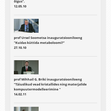
õigus".
12.05.10
prof Ursel Soometsa inauguratsiooniloeng
"Kuidas küttida metaboloomi?"
27.10.10
prof Mihhail G. Briki inauguratsiooniloeng
"Täiuslikud vead kristallides ning materjalide
kompuutermodelleerimine "
14.02.11