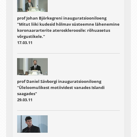
prof Johan Björkegreni inauguratsiooniloeng
"Mitut liiki kudesid hõlmav süsteemne lähenemine
koronaararterite ateroskleroosile: rõhuasetus
võrgustikele."
17.03.11
prof Daniel Sävborgi inauguratsiooniloeng
"Üleloomulikest motiividest vanades Islandi
saagades"
29.03.11