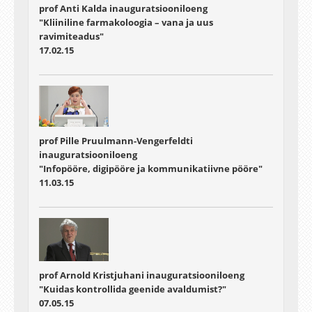
prof Anti Kalda inauguratsiooniloeng
"Kliiniline farmakoloogia – vana ja uus
ravimiteadus"
17.02.15
prof Pille Pruulmann-Vengerfeldti
inauguratsiooniloeng
"Infopööre, digipööre ja kommunikatiivne pööre"
11.03.15
prof Arnold Kristjuhani inauguratsiooniloeng
"Kuidas kontrollida geenide avaldumist?"
07.05.15