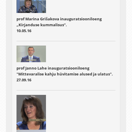
prof Marina Grišakova inauguratsiooniloeng
„Kirjanduse kummalisus“.
10.05.16
prof Janno Lahe inauguratsiooniloeng
"Mittevaralise kahju hüvitamise alused ja ulatus".
27.09.16