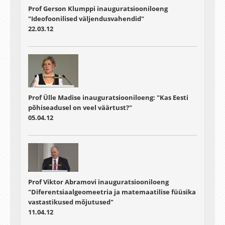
Prof Gerson Klumppi inauguratsiooniloeng
"Ideofoonilised väljendusvahendid"
22.03.12
Prof Ülle Madise inauguratsiooniloeng: "Kas Eesti
põhiseadusel on veel väärtust?"
05.04.12
Prof Viktor Abramovi inauguratsiooniloeng
"Diferentsiaalgeomeetria ja matemaatilise füüsika
vastastikused mõjutused"
11.04.12