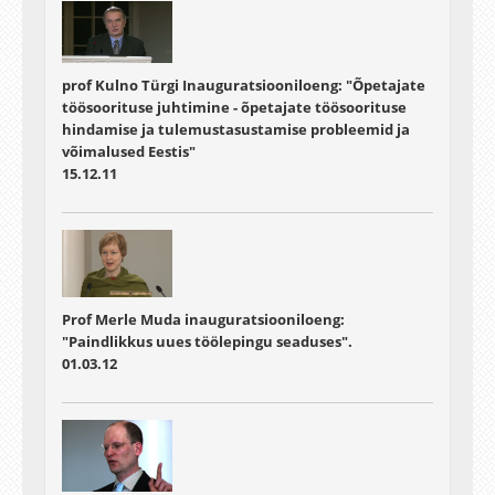
prof Kulno Türgi Inauguratsiooniloeng: "Õpetajate
töösoorituse juhtimine - õpetajate töösoorituse
hindamise ja tulemustasustamise probleemid ja
võimalused Eestis"
15.12.11
Prof Merle Muda inauguratsiooniloeng:
"Paindlikkus uues töölepingu seaduses".
01.03.12