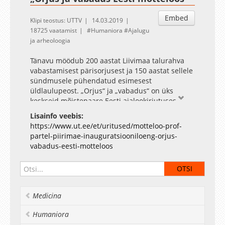
Embed
Klipi teostus: UTTV
14.03.2019
18725 vaatamist
Humaniora
Ajalugu
ja arheoloogia
Tänavu möödub 200 aastat Liivimaa talurahva
vabastamisest pärisorjusest ja 150 aastat sellele
sündmusele pühendatud esimesest
üldlaulupeost. „Orjus“ ja „vabadus“ on üks
keskseid mõistepaare Eesti ajalookirjutuses,
folklooris, kirjanduses ja mõtteloos. Eesti
Lisainfo veebis:
rahvusliku ajalookontseptsiooni üks läbivaid
https://www.ut.ee/et/uritused/motteloo-prof-
motiive on eestlaste vabadusepüüe ning
partel-piirimae-inauguratsiooniloeng-orjus-
vabaduse kõige selgem vastand on orjus, mis on
vabadus-eesti-motteloos
kaasnenud võõrvallutuse ja -võimuga. Vabadus
võib tähendada iseenda peremeheks olemist nii
üksikisikuna kui ka terve rahvusena, määrates
ise enda saatust ning olles peremeheks omal
maal. Vabaduse ja orjuse vastandpaar on olnud
Medicina
üheks peamiseks lähtealuseks Eesti ajaloo
periodiseerimisel ning eri perioodidele
Humaniora
hinnangu andmisel.