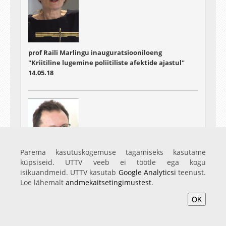
prof Raili Marlingu inauguratsiooniloeng
"Kriitiline lugemine poliitiliste afektide ajastul"
14.05.18
Parema kasutuskogemuse tagamiseks kasutame
küpsiseid. UTTV veeb ei töötle ega kogu
isikuandmeid. UTTV kasutab
Google Analyticsi
teenust.
prof Luc van Doorslaeri inauguratsiooniloeng
Loe lähemalt
andmekaitsetingimustest
.
"Tõlketeaduse vahepealsus"
OK
16.05.18