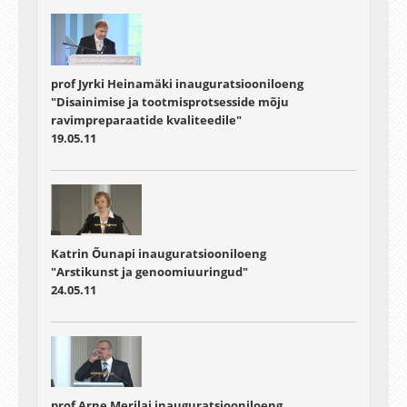
prof Jyrki Heinamäki inauguratsiooniloeng
"Disainimise ja tootmisprotsesside mõju
ravimpreparaatide kvaliteedile"
19.05.11
Katrin Õunapi inauguratsiooniloeng
"Arstikunst ja genoomiuuringud"
24.05.11
prof Arne Merilai inauguratsiooniloeng