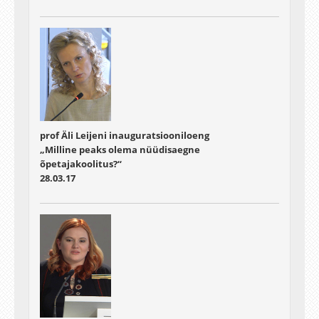
prof Äli Leijeni inauguratsiooniloeng
„Milline peaks olema nüüdisaegne
õpetajakoolitus?“
28.03.17