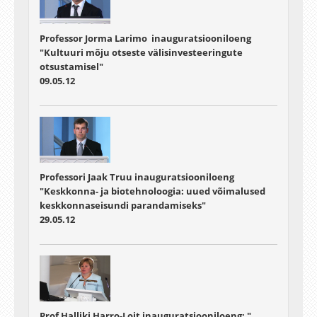
Professor Jorma Larimo inauguratsiooniloeng
"Kultuuri mõju otseste välisinvesteeringute
otsustamisel"
09.05.12
Professori Jaak Truu inauguratsiooniloeng
"Keskkonna- ja biotehnoloogia: uued võimalused
keskkonnaseisundi parandamiseks"
29.05.12
Prof Halliki Harro-Loit inauguratsiooniloeng: "