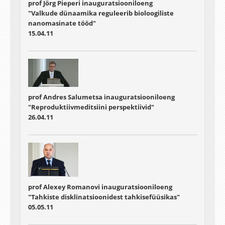
prof Jörg Pieperi inauguratsiooniloeng
"Valkude dünaamika reguleerib bioloogiliste
nanomasinate tööd"
15.04.11
prof Andres Salumetsa inauguratsiooniloeng
"Reproduktiivmeditsiini perspektiivid"
26.04.11
prof Alexey Romanovi inauguratsiooniloeng
"Tahkiste disklinatsioonidest tahkisefüüsikas"
05.05.11