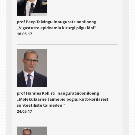
prof Peep Talvingu inauguratsiooniloeng
„Vigastuste epideemia kirurgi pilgu läbi“
18.05.17
prof Hannes Kollisti inauguratsiooniloeng
„Molekulaarne taimebioloogia: kütt-korilasest
sünteetiliste taimedeni“
24.05.17