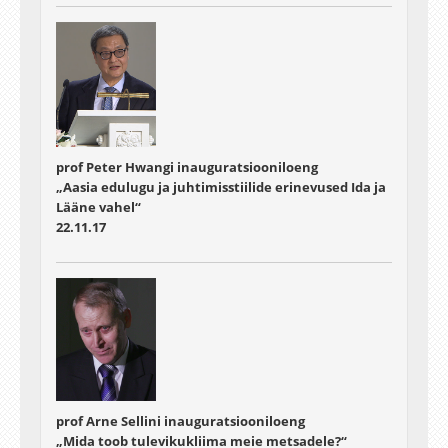
prof Peter Hwangi inauguratsiooniloeng
„Aasia edulugu ja juhtimisstiilide erinevused Ida ja
Lääne vahel“
22.11.17
prof Arne Sellini inauguratsiooniloeng
„Mida toob tulevikukliima meie metsadele?“