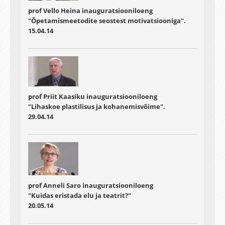
prof Vello Heina inauguratsiooniloeng
"Õpetamismeetodite seostest motivatsiooniga".
15.04.14
prof Priit Kaasiku inauguratsiooniloeng
"Lihaskoe plastilisus ja kohanemisvõime".
29.04.14
prof Anneli Saro inauguratsiooniloeng
"Kuidas eristada elu ja teatrit?"
20.05.14