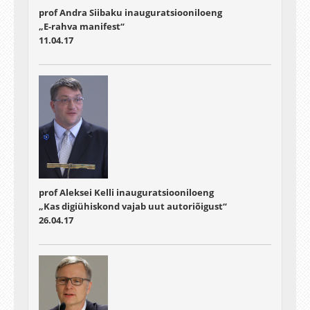
prof Andra Siibaku inauguratsiooniloeng
„E-rahva manifest“
11.04.17
prof Aleksei Kelli inauguratsiooniloeng
„Kas digiühiskond vajab uut autoriõigust“
26.04.17