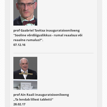
prof Gaabriel Tavitsa inauguratsiooniloeng
"Sooline võrdõiguslikkus - rumal reaalsus või
reaalne rumalus?".
07.12.16
prof Ain Raali inauguratsiooniloeng
„Ta lendab lillest tabletti“
28.02.17