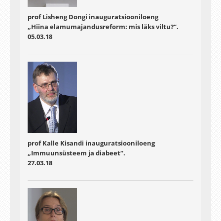
prof Lisheng Dongi inauguratsiooniloeng
„Hiina elamumajandusreform: mis läks viltu?“.
05.03.18
prof Kalle Kisandi inauguratsiooniloeng
„Immuunsüsteem ja diabeet“.
27.03.18