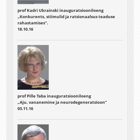
prof Kadri Ukrainski inauguratsiooniloeng
„Konkurents, stiimulid ja ratsionaalsus teaduse
rahastamises“.
18.10.16
prof Pille Taba inauguratsiooniloeng
„Aju, vananemine ja neurodegeneratsioon“
03.11.16