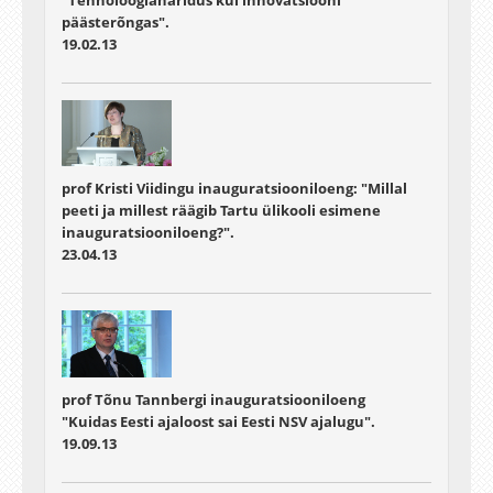
"Tehnoloogiaharidus kui innovatsiooni
päästerõngas".
19.02.13
prof Kristi Viidingu inauguratsiooniloeng: "Millal
peeti ja millest räägib Tartu ülikooli esimene
inauguratsiooniloeng?".
23.04.13
prof Tõnu Tannbergi inauguratsiooniloeng
"Kuidas Eesti ajaloost sai Eesti NSV ajalugu".
19.09.13