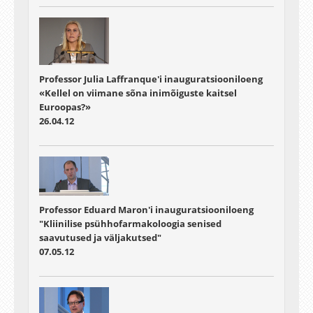
Professor Julia Laffranque'i inauguratsiooniloeng
«Kellel on viimane sõna inimõiguste kaitsel
Euroopas?»
26.04.12
Professor Eduard Maron'i inauguratsiooniloeng
"Kliinilise psühhofarmakoloogia senised
saavutused ja väljakutsed"
07.05.12