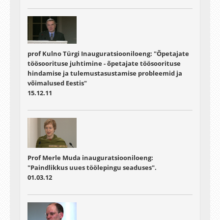
prof Kulno Türgi Inauguratsiooniloeng: "Õpetajate
töösoorituse juhtimine - õpetajate töösoorituse
hindamise ja tulemustasustamise probleemid ja
võimalused Eestis"
15.12.11
Prof Merle Muda inauguratsiooniloeng:
"Paindlikkus uues töölepingu seaduses".
01.03.12