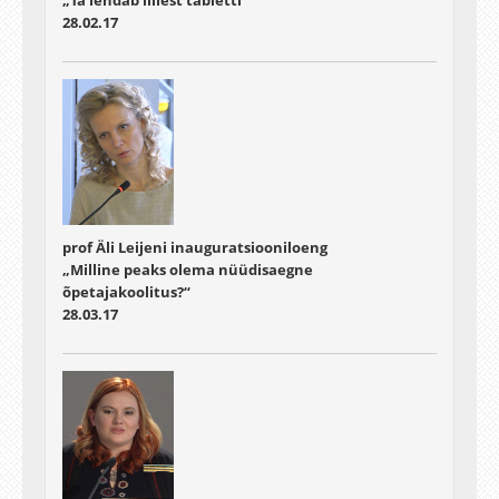
„Ta lendab lillest tabletti“
28.02.17
prof Äli Leijeni inauguratsiooniloeng
„Milline peaks olema nüüdisaegne
õpetajakoolitus?“
28.03.17