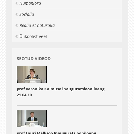
keele struktuur ja komponendid. Samuti küsib
Humaniora
ta, kuidas selle keele mõistmine võiks meid
aidata viljatusprobleemide diagnoosimisel või
Socialia
takistada vähkkasvaja rakkudel kehas ringi
liikuda.
Realia et naturalia
Ülikoolist veel
SEOTUD VIDEOD
prof Veronika Kalmuse inauguratsiooniloeng
21.04.10
prof Lauri Mälksoo Inauguratsiooniloeng