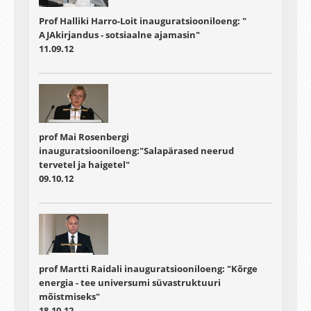
Prof Halliki Harro-Loit inauguratsiooniloeng: "
AJAkirjandus - sotsiaalne ajamasin"
11.09.12
prof Mai Rosenbergi
inauguratsiooniloeng:"Salapärased neerud
tervetel ja haigetel"
09.10.12
prof Martti Raidali inauguratsiooniloeng: "Kõrge
energia - tee universumi süvastruktuuri
mõistmiseks"
18.10.12