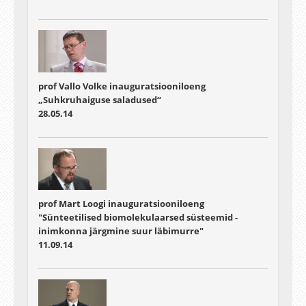
prof Vallo Volke inauguratsiooniloeng
„Suhkruhaiguse saladused“
28.05.14
prof Mart Loogi inauguratsiooniloeng
"Sünteetilised biomolekulaarsed süsteemid -
inimkonna järgmine suur läbimurre"
11.09.14