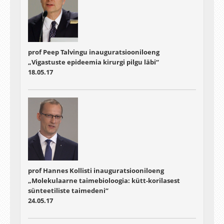
prof Peep Talvingu inauguratsiooniloeng
„Vigastuste epideemia kirurgi pilgu läbi“
18.05.17
prof Hannes Kollisti inauguratsiooniloeng
„Molekulaarne taimebioloogia: kütt-korilasest
sünteetiliste taimedeni“
24.05.17