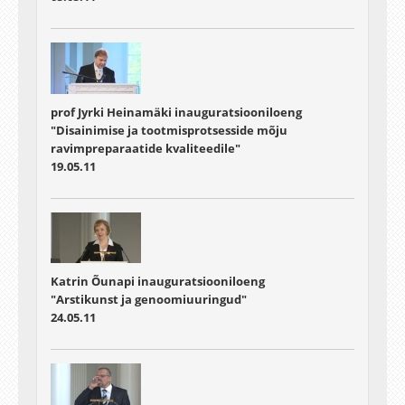
prof Jyrki Heinamäki inauguratsiooniloeng
"Disainimise ja tootmisprotsesside mõju
ravimpreparaatide kvaliteedile"
19.05.11
Katrin Õunapi inauguratsiooniloeng
"Arstikunst ja genoomiuuringud"
24.05.11