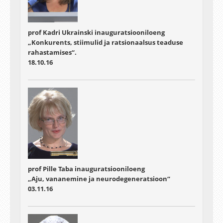
prof Kadri Ukrainski inauguratsiooniloeng
„Konkurents, stiimulid ja ratsionaalsus teaduse
rahastamises“.
18.10.16
prof Pille Taba inauguratsiooniloeng
„Aju, vananemine ja neurodegeneratsioon“
03.11.16