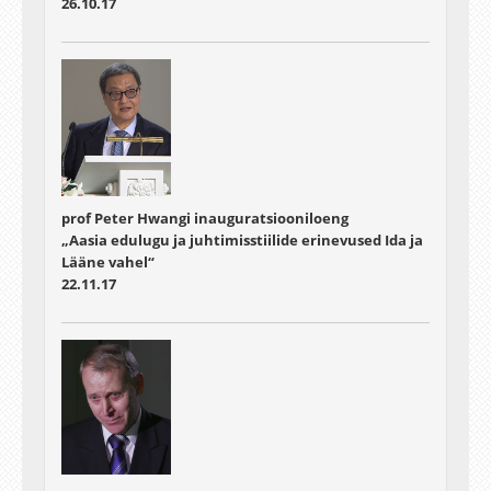
26.10.17
prof Peter Hwangi inauguratsiooniloeng
„Aasia edulugu ja juhtimisstiilide erinevused Ida ja
Lääne vahel“
22.11.17