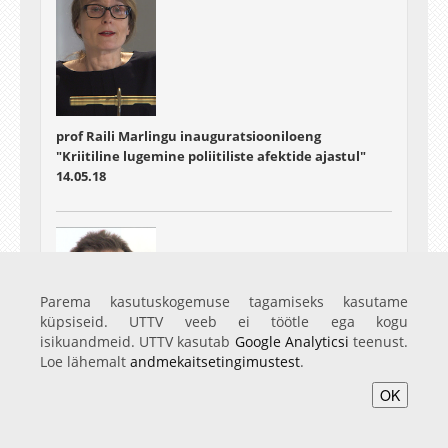
prof Raili Marlingu inauguratsiooniloeng
"Kriitiline lugemine poliitiliste afektide ajastul"
14.05.18
Parema kasutuskogemuse tagamiseks kasutame
küpsiseid. UTTV veeb ei töötle ega kogu
isikuandmeid. UTTV kasutab
Google Analyticsi
teenust.
Loe lähemalt
andmekaitsetingimustest
.
prof Luc van Doorslaeri inauguratsiooniloeng
OK
"Tõlketeaduse vahepealsus"
16.05.18