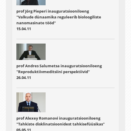
prof Jörg Pieperi inauguratsiooniloeng
"Valkude dünaamika reguleerib bioloogiliste
nanomasinate tööd"
15.04.11
prof Andres Salumetsa inauguratsiooniloeng
"Reproduktiivmeditsiini perspektiivid"
26.04.11
prof Alexey Romanovi inauguratsiooniloeng
"Tahkiste disklinatsioonidest tahkisefüüsikas"
05.05.11