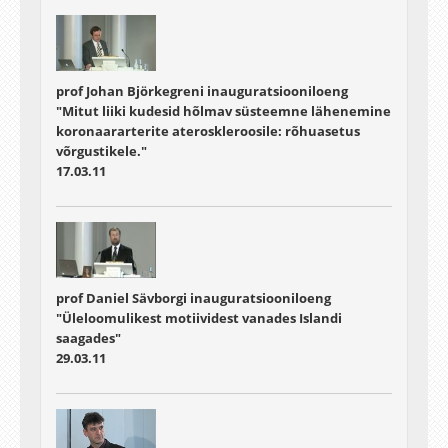
prof Johan Björkegreni inauguratsiooniloeng
"Mitut liiki kudesid hõlmav süsteemne lähenemine
koronaararterite ateroskleroosile: rõhuasetus
võrgustikele."
17.03.11
prof Daniel Sävborgi inauguratsiooniloeng
"Üleloomulikest motiividest vanades Islandi
saagades"
29.03.11