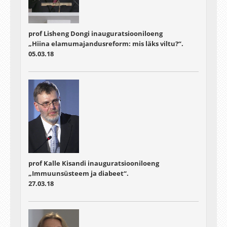
prof Lisheng Dongi inauguratsiooniloeng
„Hiina elamumajandusreform: mis läks viltu?“.
05.03.18
prof Kalle Kisandi inauguratsiooniloeng
„Immuunsüsteem ja diabeet“.
27.03.18