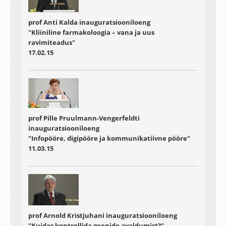
prof Anti Kalda inauguratsiooniloeng
"Kliiniline farmakoloogia – vana ja uus
ravimiteadus"
17.02.15
prof Pille Pruulmann-Vengerfeldti
inauguratsiooniloeng
"Infopööre, digipööre ja kommunikatiivne pööre"
11.03.15
prof Arnold Kristjuhani inauguratsiooniloeng
"Kuidas kontrollida geenide avaldumist?"