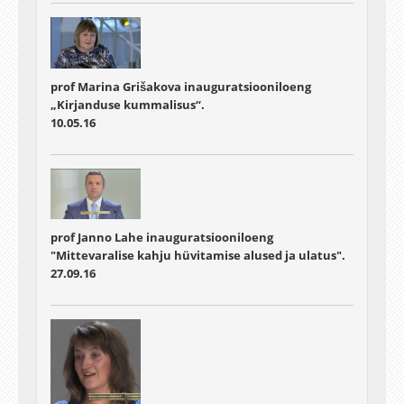
prof Marina Grišakova inauguratsiooniloeng
„Kirjanduse kummalisus“.
10.05.16
prof Janno Lahe inauguratsiooniloeng
"Mittevaralise kahju hüvitamise alused ja ulatus".
27.09.16