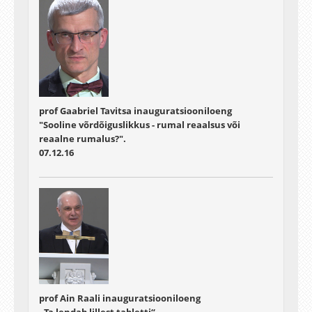
prof Gaabriel Tavitsa inauguratsiooniloeng
"Sooline võrdõiguslikkus - rumal reaalsus või
reaalne rumalus?".
07.12.16
prof Ain Raali inauguratsiooniloeng