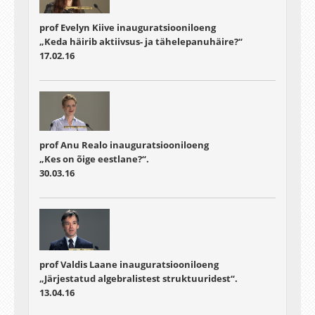
prof Evelyn Kiive inauguratsiooniloeng
„Keda häirib aktiivsus- ja tähelepanuhäire?“
17.02.16
prof Anu Realo inauguratsiooniloeng
„Kes on õige eestlane?“.
30.03.16
prof Valdis Laane inauguratsiooniloeng
„Järjestatud algebralistest struktuuridest“.
13.04.16