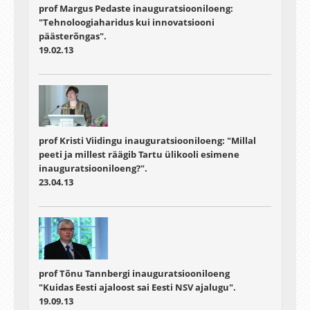
prof Margus Pedaste inauguratsiooniloeng:
"Tehnoloogiaharidus kui innovatsiooni
päästerõngas".
19.02.13
prof Kristi Viidingu inauguratsiooniloeng: "Millal
peeti ja millest räägib Tartu ülikooli esimene
inauguratsiooniloeng?".
23.04.13
prof Tõnu Tannbergi inauguratsiooniloeng
"Kuidas Eesti ajaloost sai Eesti NSV ajalugu".
19.09.13