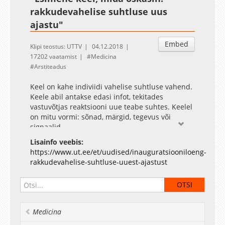
rakkudevahelise suhtluse uus
ajastu"
Embed
Klipi teostus: UTTV
04.12.2018
17202 vaatamist
Medicina
Arstiteadus
Keel on kahe indiviidi vahelise suhtluse vahend.
Keele abil antakse edasi infot, tekitades
vastuvõtjas reaktsiooni uue teabe suhtes. Keelel
on mitu vormi: sõnad, märgid, tegevus või
signaalid.
Me arvame, et meie esimene keel on emakeel,
Lisainfo veebis:
kuid tõenäoliselt eksime. Ammu enne seda, kui
https://www.ut.ee/et/uudised/inauguratsiooniloeng-
oskasime suhelda sõnadega, kasutasime oma
rakkudevahelise-suhtluse-uuest-ajastust
emaga suhtlemiseks üht teist, ainulaadset keelt,
tänu millele võtsid emad meid vastu, kaitsesid ja
toitsid meid juba enne, kui siia ilma sündisime.
Loengus arutleb professor Fazeli tõendite üle,
mis kinnitavad selle esimese keele olemasolu,
Medicina
ning küsimuse üle, millised võiksid olla selle