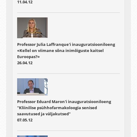
11.04.12
Professor Julia Laffranque'i inauguratsiooniloeng
«Kellel on viimane sõna inimõiguste kaitsel
Euroopas?»
26.04.12
Professor Eduard Maron'i inauguratsiooniloeng
"Kliinilise psühhofarmakoloogia senised
saavutused ja väljakutsed"
07.05.12