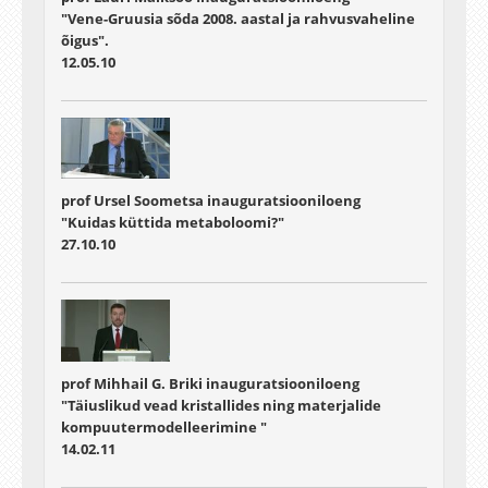
"Vene-Gruusia sõda 2008. aastal ja rahvusvaheline
õigus".
12.05.10
prof Ursel Soometsa inauguratsiooniloeng
"Kuidas küttida metaboloomi?"
27.10.10
prof Mihhail G. Briki inauguratsiooniloeng
"Täiuslikud vead kristallides ning materjalide
kompuutermodelleerimine "
14.02.11