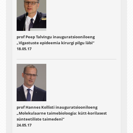
prof Peep Talvingu inauguratsiooniloeng
„Vigastuste epideemia kirurgi pilgu läbi“
18.05.17
prof Hannes Kollisti inauguratsiooniloeng
„Molekulaarne taimebioloogia: kütt-korilasest
sünteetiliste taimedeni“
24.05.17