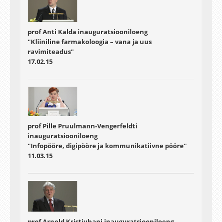
prof Anti Kalda inauguratsiooniloeng
"Kliiniline farmakoloogia – vana ja uus
ravimiteadus"
17.02.15
prof Pille Pruulmann-Vengerfeldti
inauguratsiooniloeng
"Infopööre, digipööre ja kommunikatiivne pööre"
11.03.15
prof Arnold Kristjuhani inauguratsiooniloeng