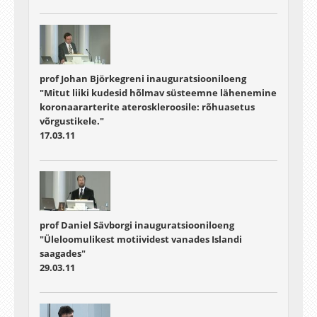
prof Johan Björkegreni inauguratsiooniloeng
"Mitut liiki kudesid hõlmav süsteemne lähenemine
koronaararterite ateroskleroosile: rõhuasetus
võrgustikele."
17.03.11
prof Daniel Sävborgi inauguratsiooniloeng
"Üleloomulikest motiividest vanades Islandi
saagades"
29.03.11