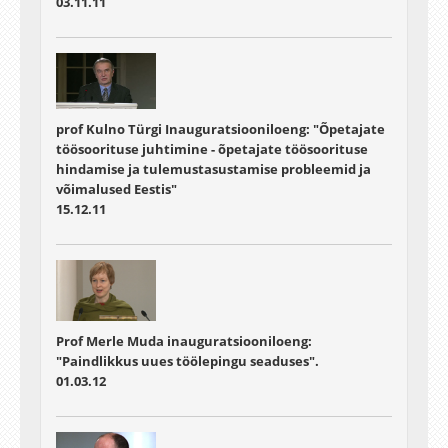
03.11.11
prof Kulno Türgi Inauguratsiooniloeng: "Õpetajate
töösoorituse juhtimine - õpetajate töösoorituse
hindamise ja tulemustasustamise probleemid ja
võimalused Eestis"
15.12.11
Prof Merle Muda inauguratsiooniloeng:
"Paindlikkus uues töölepingu seaduses".
01.03.12