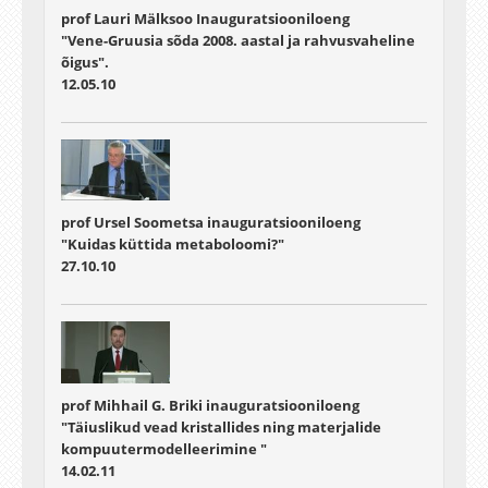
prof Lauri Mälksoo Inauguratsiooniloeng
"Vene-Gruusia sõda 2008. aastal ja rahvusvaheline
õigus".
12.05.10
prof Ursel Soometsa inauguratsiooniloeng
"Kuidas küttida metaboloomi?"
27.10.10
prof Mihhail G. Briki inauguratsiooniloeng
"Täiuslikud vead kristallides ning materjalide
kompuutermodelleerimine "
14.02.11