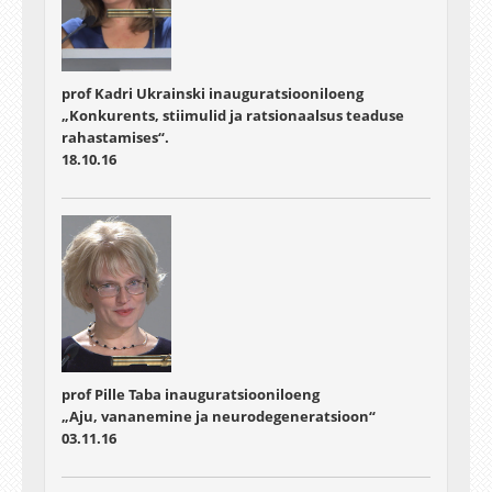
prof Kadri Ukrainski inauguratsiooniloeng
„Konkurents, stiimulid ja ratsionaalsus teaduse
rahastamises“.
18.10.16
prof Pille Taba inauguratsiooniloeng
„Aju, vananemine ja neurodegeneratsioon“
03.11.16