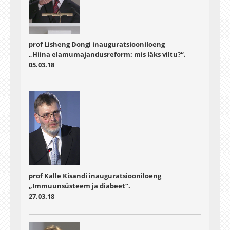
prof Lisheng Dongi inauguratsiooniloeng
„Hiina elamumajandusreform: mis läks viltu?“.
05.03.18
prof Kalle Kisandi inauguratsiooniloeng
„Immuunsüsteem ja diabeet“.
27.03.18