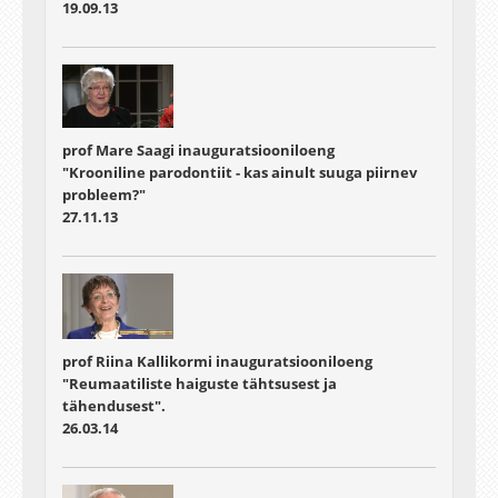
19.09.13
prof Mare Saagi inauguratsiooniloeng
"Krooniline parodontiit - kas ainult suuga piirnev
probleem?"
27.11.13
prof Riina Kallikormi inauguratsiooniloeng
"Reumaatiliste haiguste tähtsusest ja
tähendusest".
26.03.14