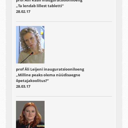
prof Ain Raali inauguratsiooniloeng
„Ta lendab lillest tabletti“
28.02.17
prof Äli Leijeni inauguratsiooniloeng
„Milline peaks olema nüüdisaegne
õpetajakoolitus?“
28.03.17