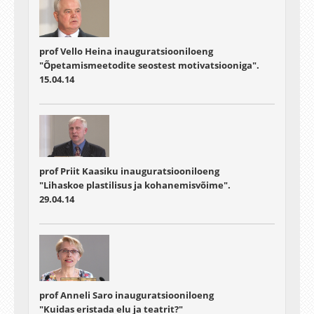
prof Vello Heina inauguratsiooniloeng
"Õpetamismeetodite seostest motivatsiooniga".
15.04.14
prof Priit Kaasiku inauguratsiooniloeng
"Lihaskoe plastilisus ja kohanemisvõime".
29.04.14
prof Anneli Saro inauguratsiooniloeng
"Kuidas eristada elu ja teatrit?"