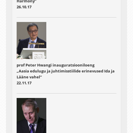
Harmony”
26.10.17
prof Peter Hwangi inauguratsiooniloeng
„Aasia edulugu ja juhtimisstiilide erinevused Ida ja
Lääne vahel“
22.11.17