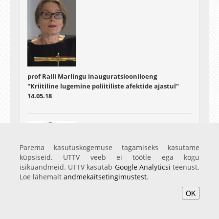
prof Raili Marlingu inauguratsiooniloeng
"Kriitiline lugemine poliitiliste afektide ajastul"
14.05.18
Parema kasutuskogemuse tagamiseks kasutame
küpsiseid. UTTV veeb ei töötle ega kogu
isikuandmeid. UTTV kasutab
Google Analyticsi
teenust.
Loe lähemalt
andmekaitsetingimustest
.
OK
prof Luc van Doorslaeri inauguratsiooniloeng
"Tõlketeaduse vahepealsus"