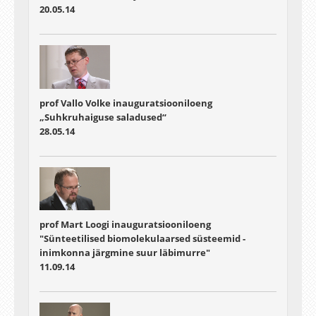
20.05.14
prof Vallo Volke inauguratsiooniloeng
„Suhkruhaiguse saladused“
28.05.14
prof Mart Loogi inauguratsiooniloeng
"Sünteetilised biomolekulaarsed süsteemid -
inimkonna järgmine suur läbimurre"
11.09.14