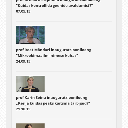
"Kuidas kontrollida geenide avaldumist?"
07.05.15
prof Reet Mändari inauguratsiooniloeng
"Mikroobimaailm inimese kehas"
24.09.15
prof Karin Seina inauguratsiooniloeng
„Kes ja kuidas peaks kaitsma tarbijaid?“
21.10.15