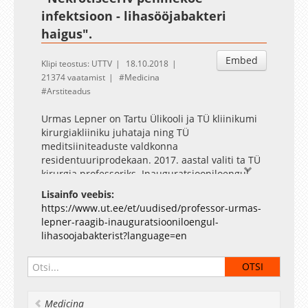
infektsioon - lihasööjabakteri
haigus".
Embed
Klipi teostus: UTTV
18.10.2018
21374 vaatamist
Medicina
Arstiteadus
Urmas Lepner on Tartu Ülikooli ja TÜ kliinikumi
kirurgiakliiniku juhataja ning TÜ
meditsiiniteaduste valdkonna
residentuuriprodekaan. 2017. aastal valiti ta TÜ
kirurgia professoriks. Inauguratsiooniloengul
räägib Lepner nekrotiseerivast pehmekoe
Lisainfo veebis:
infektsioonist, mida meedias kajastatakse sageli
https://www.ut.ee/et/uudised/professor-urmas-
kui lihasööjabakteri haigust. See on üks
lepner-raagib-inauguratsiooniloengul-
raskemaid haigusprotsesse, millega arstid ja
lihasoojabakterist?language=en
kirurgid kokku puutuvad. Tavaliselt põhjustavad
seda toksiine produtseerivad bakterid.
Medicina