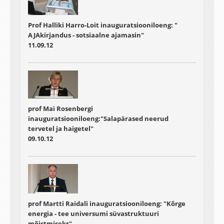
Prof Halliki Harro-Loit inauguratsiooniloeng: "
AJAkirjandus - sotsiaalne ajamasin"
11.09.12
prof Mai Rosenbergi
inauguratsiooniloeng:"Salapärased neerud
tervetel ja haigetel"
09.10.12
prof Martti Raidali inauguratsiooniloeng: "Kõrge
energia - tee universumi süvastruktuuri
mõistmiseks"