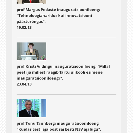
prof Margus Pedaste inauguratsiooniloeng:
"Tehnoloogiaharidus kui innovatsiooni
päästerõngas".
19.02.13
prof Kristi Viidingu inauguratsiooniloeng: "Millal
peeti ja millest räägib Tartu ülikooli esimene
inauguratsiooniloeng?".
23.04.13
prof Tõnu Tannbergi inauguratsiooniloeng
"Kuidas Eesti ajaloost sai Eesti NSV ajalugu".