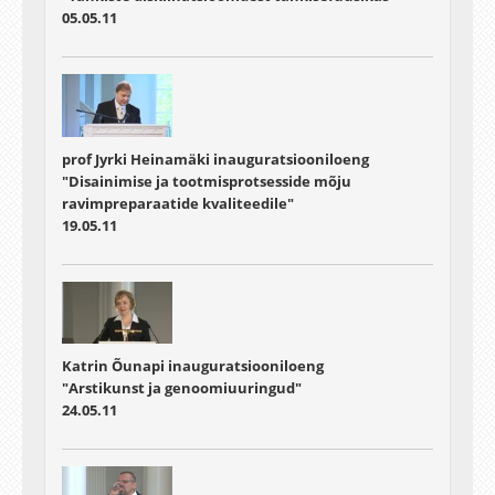
05.05.11
prof Jyrki Heinamäki inauguratsiooniloeng
"Disainimise ja tootmisprotsesside mõju
ravimpreparaatide kvaliteedile"
19.05.11
Katrin Õunapi inauguratsiooniloeng
"Arstikunst ja genoomiuuringud"
24.05.11