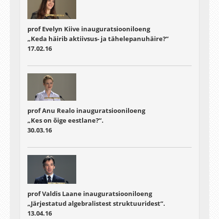
prof Evelyn Kiive inauguratsiooniloeng
„Keda häirib aktiivsus- ja tähelepanuhäire?“
17.02.16
prof Anu Realo inauguratsiooniloeng
„Kes on õige eestlane?“.
30.03.16
prof Valdis Laane inauguratsiooniloeng
„Järjestatud algebralistest struktuuridest“.
13.04.16