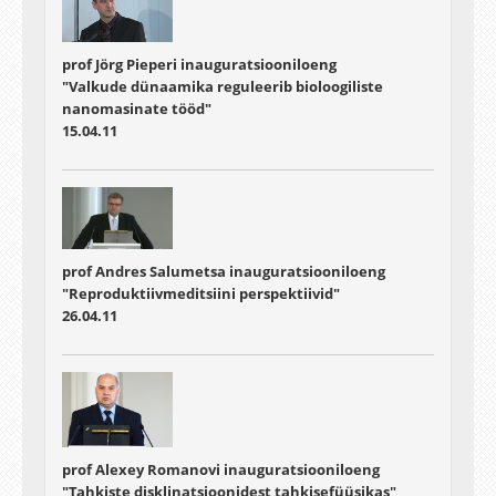
prof Jörg Pieperi inauguratsiooniloeng
"Valkude dünaamika reguleerib bioloogiliste
nanomasinate tööd"
15.04.11
prof Andres Salumetsa inauguratsiooniloeng
"Reproduktiivmeditsiini perspektiivid"
26.04.11
prof Alexey Romanovi inauguratsiooniloeng
"Tahkiste disklinatsioonidest tahkisefüüsikas"