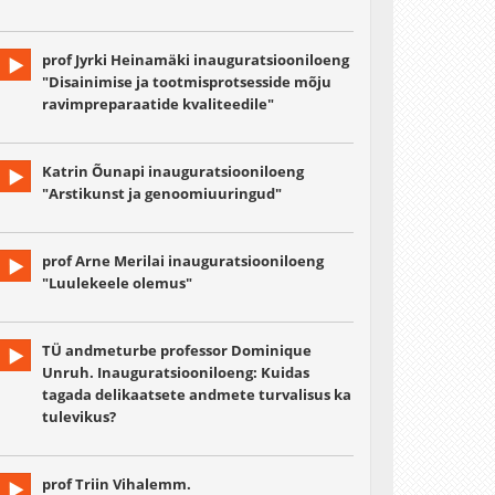
prof Jyrki Heinamäki inauguratsiooniloeng
"Disainimise ja tootmisprotsesside mõju
ravimpreparaatide kvaliteedile"
Katrin Õunapi inauguratsiooniloeng
"Arstikunst ja genoomiuuringud"
prof Arne Merilai inauguratsiooniloeng
"Luulekeele olemus"
TÜ andmeturbe professor Dominique
Unruh. Inauguratsiooniloeng: Kuidas
tagada delikaatsete andmete turvalisus ka
tulevikus?
prof Triin Vihalemm.