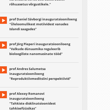
rõhuasetus võrgustikele."
prof Daniel Sävborgi inauguratsiooniloeng
"Üleloomulikest motiividest vanades
Islandi saagades"
prof Jörg Pieperi inauguratsiooniloeng
"Valkude dünaamika reguleerib
bioloogiliste nanomasinate tööd"
prof Andres Salumetsa
inauguratsiooniloeng
"Reproduktiivmeditsiini perspektiivid"
prof Alexey Romanovi
inauguratsiooniloeng
"Tahkiste disklinatsioonidest
tahkisefüüsikas"