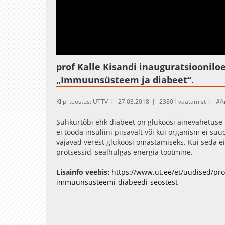
prof Kalle Kisandi inauguratsioonilo
„Immuunsüsteem ja diabeet“.
Klipi teostus: UTTV
27.03.2018
23801 vaatamist
A
Suhkurtõbi ehk diabeet on glükoosi ainevahetuse h
ei tooda insuliini piisavalt või kui organism ei s
vajavad verest glükoosi omastamiseks. Kui seda 
protsessid, sealhulgas energia tootmine.
Lisainfo veebis:
https://www.ut.ee/et/uudised/pro
immuunsusteemi-diabeedi-seostest