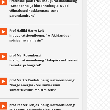
Professori Jaak Truu inauguratsiooniloeng
"Keskkonna- ja biotehnoloogia: uued
võimalused keskkonnaseisundi
parandamiseks"
Prof Halliki Harro-Loit
inauguratsiooniloeng: " AJAkirjandus -
sotsiaalne ajamasin"
prof Mai Rosenbergi
inauguratsiooniloeng:"Salapärased neerud
tervetel ja haigetel"
prof Martti Raidali inauguratsiooniloeng:
"Kõrge energia - tee universumi
süvastruktuuri mõistmiseks"
prof Peeter Tenjes inauguratsiooniloeng:
"Nähtava ja tumeda aine jaotus