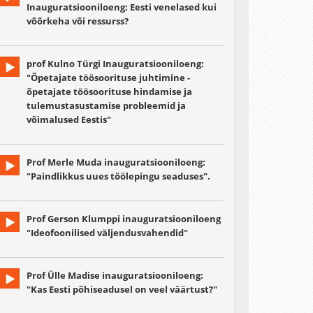
Inauguratsiooniloeng: Eesti venelased kui
võõrkeha või ressurss?
prof Kulno Türgi Inauguratsiooniloeng:
"Õpetajate töösoorituse juhtimine -
õpetajate töösoorituse hindamise ja
tulemustasustamise probleemid ja
võimalused Eestis"
Prof Merle Muda inauguratsiooniloeng:
"Paindlikkus uues töölepingu seaduses".
Prof Gerson Klumppi inauguratsiooniloeng
"Ideofoonilised väljendusvahendid"
Prof Ülle Madise inauguratsiooniloeng:
"Kas Eesti põhiseadusel on veel väärtust?"