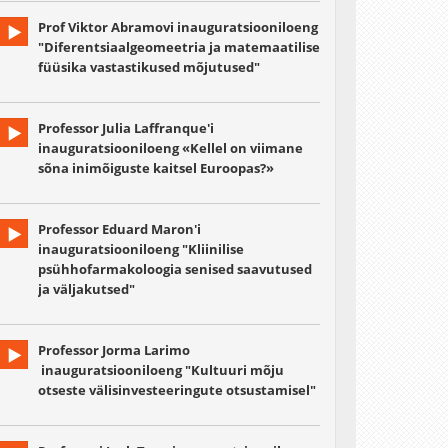
Prof Viktor Abramovi inauguratsiooniloeng
"Diferentsiaalgeomeetria ja matemaatilise
füüsika vastastikused mõjutused"
Professor Julia Laffranque'i
inauguratsiooniloeng «Kellel on viimane
sõna inimõiguste kaitsel Euroopas?»
Professor Eduard Maron'i
inauguratsiooniloeng "Kliinilise
psühhofarmakoloogia senised saavutused
ja väljakutsed"
Professor Jorma Larimo
inauguratsiooniloeng "Kultuuri mõju
otseste välisinvesteeringute otsustamisel"