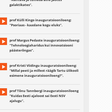
galaktikates".
prof Külli Kingo inauguratsiooniloeng:
"Psoriaas - kaaslane kogu eluks".
prof Margus Pedaste inauguratsiooniloeng:
"Tehnoloogiaharidus kui innovatsiooni
päästerõngas".
prof Kristi Viidingu inauguratsiooniloeng:
"Millal peeti ja millest räägib Tartu ülikooli
esimene inauguratsiooniloeng?".
prof Tõnu Tannbergi inauguratsiooniloeng
"Kuidas Eesti ajaloost sai Eesti NSV
ajalugu".