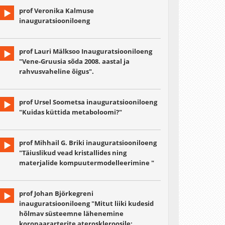
prof Veronika Kalmuse
inauguratsiooniloeng
prof Lauri Mälksoo Inauguratsiooniloeng
"Vene-Gruusia sõda 2008. aastal ja
rahvusvaheline õigus".
prof Ursel Soometsa inauguratsiooniloeng
"Kuidas küttida metaboloomi?"
prof Mihhail G. Briki inauguratsiooniloeng
"Täiuslikud vead kristallides ning
materjalide kompuutermodelleerimine "
prof Johan Björkegreni
inauguratsiooniloeng "Mitut liiki kudesid
hõlmav süsteemne lähenemine
koronaararterite ateroskleroosile: