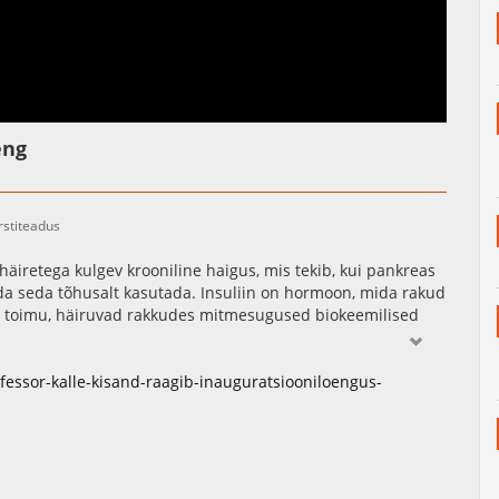
eng
rstiteadus
äiretega kulgev krooniline haigus, mis tekib, kui pankreas
uuda seda tõhusalt kasutada. Insuliin on hormoon, mida rakud
ei toimu, häiruvad rakkudes mitmesugused biokeemilised
fessor-kalle-kisand-raagib-inauguratsiooniloengus-