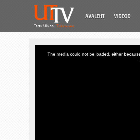
AVALEHT
VIDEOD
This
is
a
The media could not be loaded, either because 
modal
window.